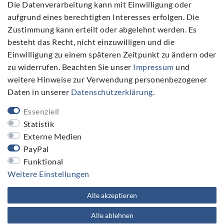
Die Datenverarbeitung kann mit Einwilligung oder
aufgrund eines berechtigten Interesses erfolgen. Die
Zustimmung kann erteilt oder abgelehnt werden. Es
Folgen Sie Uns
besteht das Recht, nicht einzuwilligen und die
Einwilligung zu einem späteren Zeitpunkt zu ändern oder
zu widerrufen. Beachten Sie unser
Impressum
und
weitere Hinweise zur Verwendung personenbezogener
Daten in unserer
Daten­schutz­erklärung
.
NEWSLETTER
Essenziell
Newsletter
E-MAIL **
Statistik
Honig
Externe Medien
PayPal
Hiermit bestätige ich, dass ich die
Daten­schutz­erklärung
gelesen habe. Meine Einwilligung kann ich jederzeit widerrufen.**
Funktional
Weitere Einstellungen
Abonnieren
Alle akzeptieren
** Hierbei handelt es sich um ein Pflichtfeld.
Alle ablehnen