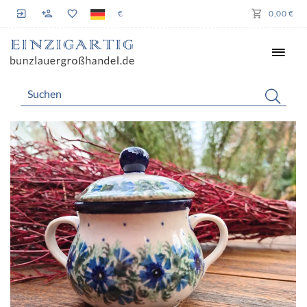
€
0,00 €