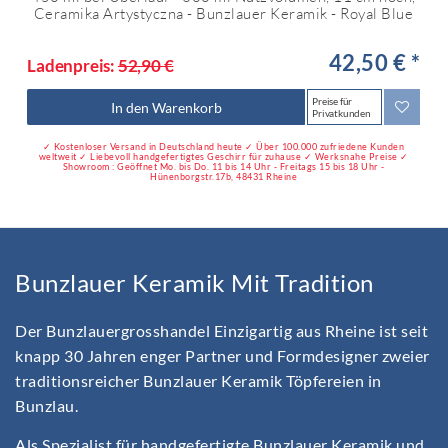
Ceramika Artystyczna - Bunzlauer Keramik - Royal Blue
42,50 € *
Ladenpreis:
52,90 €
Preise für
In den Warenkorb
Privatkunden
✓ Kostenloser Versand in Deutschland heute ✓ Über 100.000 zufriedene Kunden
weltweit ✓ Liebevoll handgefertigtes Geschirr für zuhause ✓ Werksnahe Preise ✓
Showroom : Geöffnet Mo. bis Do. 11 bis 14 Uhr - Freitags 15 bis 18 Uhr -
Hünenborgstr.17b, 48431 Rheine
Bunzlauer Keramik Mit Tradition
Der Bunzlauergrosshandel Einzigartig aus Rheine ist seit
knapp 30 Jahren enger Partner und Formdesigner zweier
traditionsreicher Bunzlauer Keramik Töpfereien in
Bunzlau.
Als Spezialist für handgefertigte Bunzlauer Keramik und