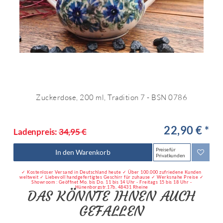
Zuckerdose, 200 ml, Tradition 7 - BSN 0786
22,90 € *
Ladenpreis:
34,95 €
Preise für
In den Warenkorb
Privatkunden
✓ Kostenloser Versand in Deutschland heute ✓ Über 100.000 zufriedene Kunden
weltweit ✓ Liebevoll handgefertigtes Geschirr für zuhause ✓ Werksnahe Preise ✓
Showroom : Geöffnet Mo. bis Do. 11 bis 14 Uhr - Freitags 15 bis 18 Uhr -
Hünenborgstr.17b, 48431 Rheine
DAS KÖNNTE IHNEN AUCH
GEFALLEN