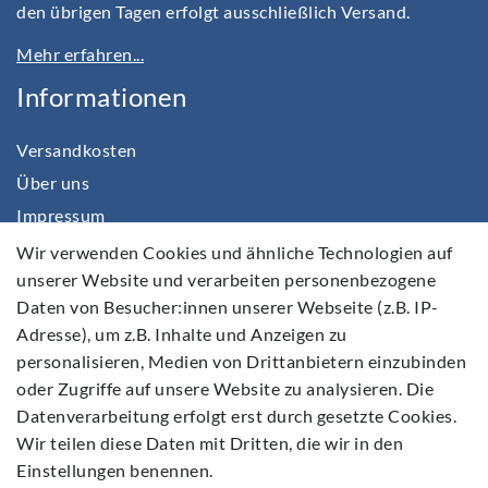
den übrigen Tagen erfolgt ausschließlich Versand.
Mehr erfahren...
Informationen
Versandkosten
Über uns
Impressum
Daten­schutz­erklärung
Wir verwenden Cookies und ähnliche Technologien auf
unserer Website und verarbeiten personenbezogene
AGB
Daten von Besucher:innen unserer Webseite (z.B. IP-
Barrierefreiheitserklärung
Adresse), um z.B. Inhalte und Anzeigen zu
Widerrufs­recht
personalisieren, Medien von Drittanbietern einzubinden
Kontakt
oder Zugriffe auf unsere Website zu analysieren. Die
Datenverarbeitung erfolgt erst durch gesetzte Cookies.
Vertrag widerrufen
Wir teilen diese Daten mit Dritten, die wir in den
Einstellungen benennen.