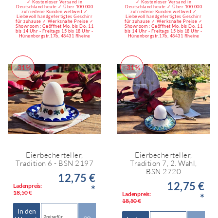
✓ Kostenloser Versand in
✓ Kostenloser Versand in
Deutschland heute ✓ Über 100.000
Deutschland heute ✓ Über 100.000
zufriedene Kunden weltweit ✓
zufriedene Kunden weltweit ✓
Liebevoll handgefertigtes Geschirr
Liebevoll handgefertigtes Geschirr
für zuhause ✓ Werksnahe Preise ✓
für zuhause ✓ Werksnahe Preise ✓
Showroom : Geöffnet Mo. bis Do. 11
Showroom : Geöffnet Mo. bis Do. 11
bis 14 Uhr - Freitags 15 bis 18 Uhr -
bis 14 Uhr - Freitags 15 bis 18 Uhr -
Hünenborgstr.17b, 48431 Rheine
Hünenborgstr.17b, 48431 Rheine
-31%
-31%
Eierbecherteller,
Eierbecherteller,
Tradition 6 - BSN 2197
Tradition 7, 2. Wahl,
BSN 2720
12,75 €
12,75 €
Ladenpreis:
*
18,50 €
Ladenpreis:
*
18,50 €
In den
Preise für