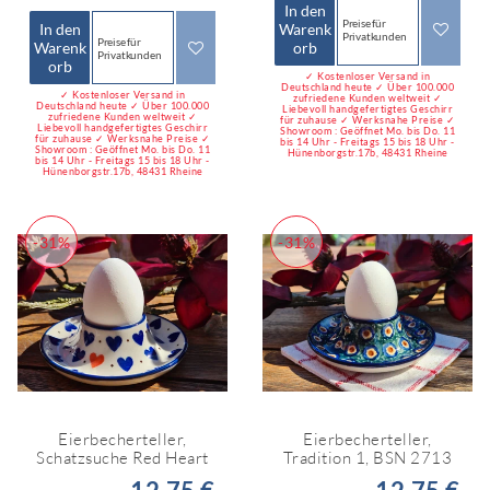
In den
Preise für
In den
Warenk
Privatkunden
Preise für
Warenk
orb
Privatkunden
orb
✓ Kostenloser Versand in
Deutschland heute ✓ Über 100.000
✓ Kostenloser Versand in
zufriedene Kunden weltweit ✓
Deutschland heute ✓ Über 100.000
Liebevoll handgefertigtes Geschirr
zufriedene Kunden weltweit ✓
für zuhause ✓ Werksnahe Preise ✓
Liebevoll handgefertigtes Geschirr
Showroom : Geöffnet Mo. bis Do. 11
für zuhause ✓ Werksnahe Preise ✓
bis 14 Uhr - Freitags 15 bis 18 Uhr -
Showroom : Geöffnet Mo. bis Do. 11
Hünenborgstr.17b, 48431 Rheine
bis 14 Uhr - Freitags 15 bis 18 Uhr -
Hünenborgstr.17b, 48431 Rheine
-31%
-31%
Eierbecherteller,
Eierbecherteller,
Schatzsuche Red Heart
Tradition 1, BSN 2713