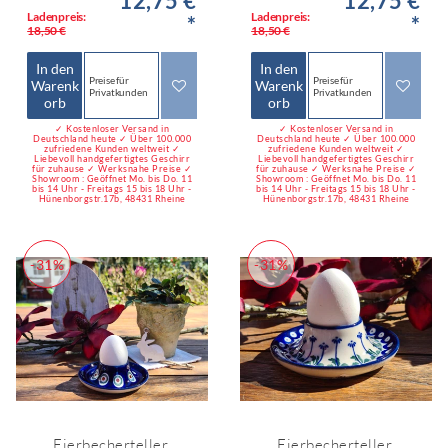
12,75 €
12,75 €
Ladenpreis:
Ladenpreis:
*
*
18,50 €
18,50 €
In den
In den
Preise für
Preise für
Warenk
Warenk
Privatkunden
Privatkunden
orb
orb
✓ Kostenloser Versand in
✓ Kostenloser Versand in
Deutschland heute ✓ Über 100.000
Deutschland heute ✓ Über 100.000
zufriedene Kunden weltweit ✓
zufriedene Kunden weltweit ✓
Liebevoll handgefertigtes Geschirr
Liebevoll handgefertigtes Geschirr
für zuhause ✓ Werksnahe Preise ✓
für zuhause ✓ Werksnahe Preise ✓
Showroom : Geöffnet Mo. bis Do. 11
Showroom : Geöffnet Mo. bis Do. 11
bis 14 Uhr - Freitags 15 bis 18 Uhr -
bis 14 Uhr - Freitags 15 bis 18 Uhr -
Hünenborgstr.17b, 48431 Rheine
Hünenborgstr.17b, 48431 Rheine
-31%
-31%
Eierbecherteller,
Eierbecherteller,