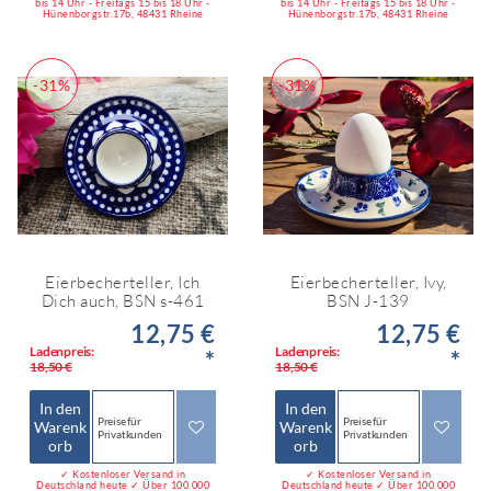
bis 14 Uhr - Freitags 15 bis 18 Uhr -
bis 14 Uhr - Freitags 15 bis 18 Uhr -
Hünenborgstr.17b, 48431 Rheine
Hünenborgstr.17b, 48431 Rheine
-31%
-31%
Eierbecherteller, Ich
Eierbecherteller, Ivy,
Dich auch, BSN s-461
BSN J-139
12,75 €
12,75 €
Ladenpreis:
Ladenpreis:
*
*
18,50 €
18,50 €
In den
In den
Preise für
Preise für
Warenk
Warenk
Privatkunden
Privatkunden
orb
orb
✓ Kostenloser Versand in
✓ Kostenloser Versand in
Deutschland heute ✓ Über 100.000
Deutschland heute ✓ Über 100.000