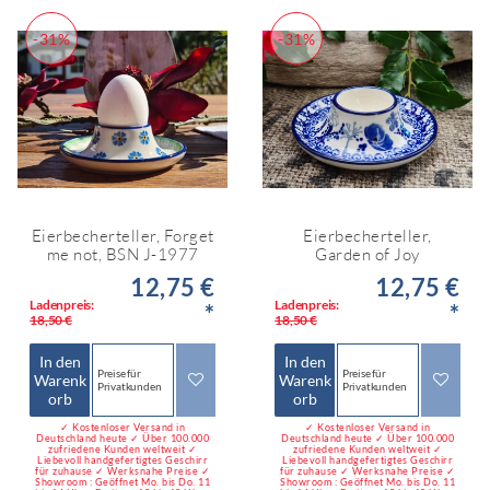
-31%
-31%
Eierbecherteller, Forget
Eierbecherteller,
me not, BSN J-1977
Garden of Joy
12,75 €
12,75 €
Ladenpreis:
Ladenpreis:
*
*
18,50 €
18,50 €
In den
In den
Preise für
Preise für
Warenk
Warenk
Privatkunden
Privatkunden
orb
orb
✓ Kostenloser Versand in
✓ Kostenloser Versand in
Deutschland heute ✓ Über 100.000
Deutschland heute ✓ Über 100.000
zufriedene Kunden weltweit ✓
zufriedene Kunden weltweit ✓
Liebevoll handgefertigtes Geschirr
Liebevoll handgefertigtes Geschirr
für zuhause ✓ Werksnahe Preise ✓
für zuhause ✓ Werksnahe Preise ✓
Showroom : Geöffnet Mo. bis Do. 11
Showroom : Geöffnet Mo. bis Do. 11