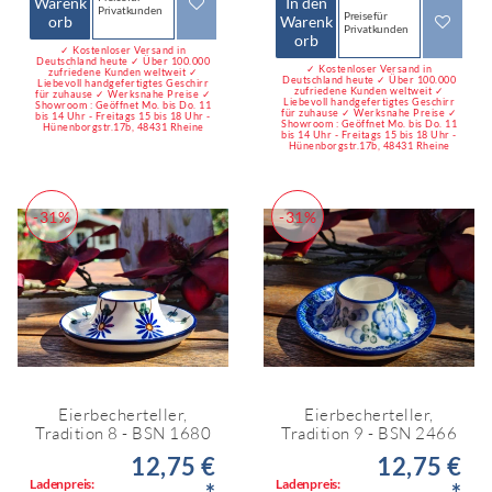
Warenk
In den
Privatkunden
Preise für
orb
Warenk
Privatkunden
orb
✓ Kostenloser Versand in
Deutschland heute ✓ Über 100.000
✓ Kostenloser Versand in
zufriedene Kunden weltweit ✓
Deutschland heute ✓ Über 100.000
Liebevoll handgefertigtes Geschirr
zufriedene Kunden weltweit ✓
für zuhause ✓ Werksnahe Preise ✓
Liebevoll handgefertigtes Geschirr
Showroom : Geöffnet Mo. bis Do. 11
für zuhause ✓ Werksnahe Preise ✓
bis 14 Uhr - Freitags 15 bis 18 Uhr -
Showroom : Geöffnet Mo. bis Do. 11
Hünenborgstr.17b, 48431 Rheine
bis 14 Uhr - Freitags 15 bis 18 Uhr -
Hünenborgstr.17b, 48431 Rheine
-31%
-31%
Eierbecherteller,
Eierbecherteller,
Tradition 8 - BSN 1680
Tradition 9 - BSN 2466
12,75 €
12,75 €
Ladenpreis:
Ladenpreis: