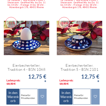
für zuhause ✓ Werksnahe Preise ✓
für zuhause ✓ Werksnahe Preise ✓
Showroom : Geöffnet Mo. bis Do. 11
Showroom : Geöffnet Mo. bis Do. 11
bis 14 Uhr - Freitags 15 bis 18 Uhr -
bis 14 Uhr - Freitags 15 bis 18 Uhr -
Hünenborgstr.17b, 48431 Rheine
Hünenborgstr.17b, 48431 Rheine
-31%
-31%
Eierbecherteller,
Eierbecherteller,
Tradition 4 - BSN 1068
Tradition 5 - BSN 2101
12,75 €
12,75 €
Ladenpreis:
Ladenpreis:
*
*
18,50 €
18,50 €
In den
In den
Preise für
Preise für
Warenk
Warenk
Privatkunden
Privatkunden
orb
orb