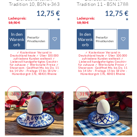
Tradition 10, BSN s-363
Tradition 11 - BSN 1788
12,75 €
12,75 €
Ladenpreis:
Ladenpreis:
*
*
18,50 €
18,50 €
In den
In den
Preise für
Preise für
Warenk
Warenk
Privatkunden
Privatkunden
orb
orb
✓ Kostenloser Versand in
✓ Kostenloser Versand in
Deutschland heute ✓ Über 100.000
Deutschland heute ✓ Über 100.000
zufriedene Kunden weltweit ✓
zufriedene Kunden weltweit ✓
Liebevoll handgefertigtes Geschirr
Liebevoll handgefertigtes Geschirr
für zuhause ✓ Werksnahe Preise ✓
für zuhause ✓ Werksnahe Preise ✓
Showroom : Geöffnet Mo. bis Do. 11
Showroom : Geöffnet Mo. bis Do. 11
bis 14 Uhr - Freitags 15 bis 18 Uhr -
bis 14 Uhr - Freitags 15 bis 18 Uhr -
Hünenborgstr.17b, 48431 Rheine
Hünenborgstr.17b, 48431 Rheine
-31%
-31%