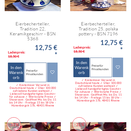
Eierbecherteller,
Eierbecherteller,
Tradition 22,
Tradition 25, polska
Keramikgeschirr - BSN
pottery - BSN 7196
5368
12,75 €
12,75 €
Ladenpreis:
*
18,50 €
Ladenpreis:
*
18,50 €
In den
Preise für
In den
Warenk
Privatkunden
Preise für
Warenk
orb
Privatkunden
orb
✓ Kostenloser Versand in
Deutschland heute ✓ Über 100.000
✓ Kostenloser Versand in
zufriedene Kunden weltweit ✓
Deutschland heute ✓ Über 100.000
Liebevoll handgefertigtes Geschirr
zufriedene Kunden weltweit ✓
für zuhause ✓ Werksnahe Preise ✓
Liebevoll handgefertigtes Geschirr
Showroom : Geöffnet Mo. bis Do. 11
für zuhause ✓ Werksnahe Preise ✓
bis 14 Uhr - Freitags 15 bis 18 Uhr -
Showroom : Geöffnet Mo. bis Do. 11
Hünenborgstr.17b, 48431 Rheine
bis 14 Uhr - Freitags 15 bis 18 Uhr -
Hünenborgstr.17b, 48431 Rheine
-31%
-31%