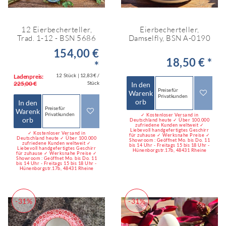
12 Eierbecherteller,
Eierbecherteller,
Trad. 1-12 - BSN 5686
Damselfly, BSN A-0190
154,00 €
18,50 € *
*
12
Stück
| 12,83 € /
Ladenpreis:
225,00 €
Stück
In den
Preise für
Warenk
Privatkunden
orb
In den
Preise für
Warenk
Privatkunden
✓ Kostenloser Versand in
orb
Deutschland heute ✓ Über 100.000
zufriedene Kunden weltweit ✓
Liebevoll handgefertigtes Geschirr
✓ Kostenloser Versand in
für zuhause ✓ Werksnahe Preise ✓
Deutschland heute ✓ Über 100.000
Showroom : Geöffnet Mo. bis Do. 11
zufriedene Kunden weltweit ✓
bis 14 Uhr - Freitags 15 bis 18 Uhr -
Liebevoll handgefertigtes Geschirr
Hünenborgstr.17b, 48431 Rheine
für zuhause ✓ Werksnahe Preise ✓
Showroom : Geöffnet Mo. bis Do. 11
bis 14 Uhr - Freitags 15 bis 18 Uhr -
Hünenborgstr.17b, 48431 Rheine
-31%
-31%