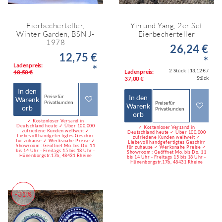
Eierbecherteller,
Yin und Yang, 2er Set
Winter Garden, BSN J-
Eierbecherteller
1978
26,24 €
12,75 €
*
Ladenpreis:
*
2
Stück
| 13,12 € /
Ladenpreis:
18,50 €
37,00 €
Stück
In den
In den
Preise für
Warenk
Privatkunden
Preise für
Warenk
orb
Privatkunden
orb
✓ Kostenloser Versand in
Deutschland heute ✓ Über 100.000
✓ Kostenloser Versand in
zufriedene Kunden weltweit ✓
Deutschland heute ✓ Über 100.000
Liebevoll handgefertigtes Geschirr
zufriedene Kunden weltweit ✓
für zuhause ✓ Werksnahe Preise ✓
Liebevoll handgefertigtes Geschirr
Showroom : Geöffnet Mo. bis Do. 11
für zuhause ✓ Werksnahe Preise ✓
bis 14 Uhr - Freitags 15 bis 18 Uhr -
Showroom : Geöffnet Mo. bis Do. 11
Hünenborgstr.17b, 48431 Rheine
bis 14 Uhr - Freitags 15 bis 18 Uhr -
Hünenborgstr.17b, 48431 Rheine
-31%