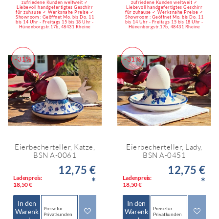
zufriedene Kunden weltweit ✓
zufriedene Kunden weltweit ✓
Liebevoll handgefertigtes Geschirr
Liebevoll handgefertigtes Geschirr
für zuhause ✓ Werksnahe Preise ✓
für zuhause ✓ Werksnahe Preise ✓
Showroom : Geöffnet Mo. bis Do. 11
Showroom : Geöffnet Mo. bis Do. 11
bis 14 Uhr - Freitags 15 bis 18 Uhr -
bis 14 Uhr - Freitags 15 bis 18 Uhr -
Hünenborgstr.17b, 48431 Rheine
Hünenborgstr.17b, 48431 Rheine
-31%
-31%
Eierbecherteller, Katze,
Eierbecherteller, Lady,
BSN A-0061
BSN A-0451
12,75 €
12,75 €
Ladenpreis:
Ladenpreis:
*
*
18,50 €
18,50 €
In den
In den
Preise für
Preise für
Warenk
Warenk
Privatkunden
Privatkunden