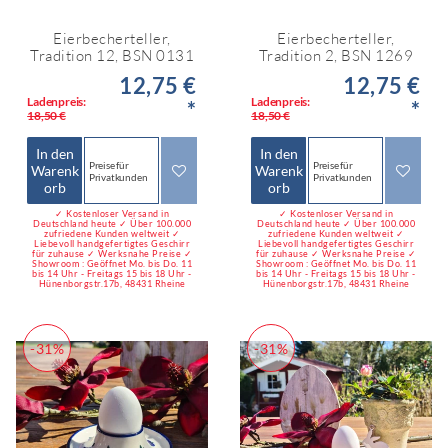
Eierbecherteller,
Eierbecherteller,
Tradition 12, BSN 0131
Tradition 2, BSN 1269
12,75 €
12,75 €
Ladenpreis:
Ladenpreis:
*
*
18,50 €
18,50 €
In den
In den
Preise für
Preise für
Warenk
Warenk
Privatkunden
Privatkunden
orb
orb
✓ Kostenloser Versand in
✓ Kostenloser Versand in
Deutschland heute ✓ Über 100.000
Deutschland heute ✓ Über 100.000
zufriedene Kunden weltweit ✓
zufriedene Kunden weltweit ✓
Liebevoll handgefertigtes Geschirr
Liebevoll handgefertigtes Geschirr
für zuhause ✓ Werksnahe Preise ✓
für zuhause ✓ Werksnahe Preise ✓
Showroom : Geöffnet Mo. bis Do. 11
Showroom : Geöffnet Mo. bis Do. 11
bis 14 Uhr - Freitags 15 bis 18 Uhr -
bis 14 Uhr - Freitags 15 bis 18 Uhr -
Hünenborgstr.17b, 48431 Rheine
Hünenborgstr.17b, 48431 Rheine
-31%
-31%