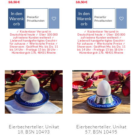
*
*
18,50 €
18,50 €
In den
In den
Preise für
Preise für
Warenk
Warenk
Privatkunden
Privatkunden
orb
orb
✓ Kostenloser Versand in
✓ Kostenloser Versand in
Deutschland heute ✓ Über 100.000
Deutschland heute ✓ Über 100.000
zufriedene Kunden weltweit ✓
zufriedene Kunden weltweit ✓
Liebevoll handgefertigtes Geschirr
Liebevoll handgefertigtes Geschirr
für zuhause ✓ Werksnahe Preise ✓
für zuhause ✓ Werksnahe Preise ✓
Showroom : Geöffnet Mo. bis Do. 11
Showroom : Geöffnet Mo. bis Do. 11
bis 14 Uhr - Freitags 15 bis 18 Uhr -
bis 14 Uhr - Freitags 15 bis 18 Uhr -
Hünenborgstr.17b, 48431 Rheine
Hünenborgstr.17b, 48431 Rheine
Eierbecherteller, Unikat
Eierbecherteller, Unikat
18, BSN 10493
57, BSN 10495