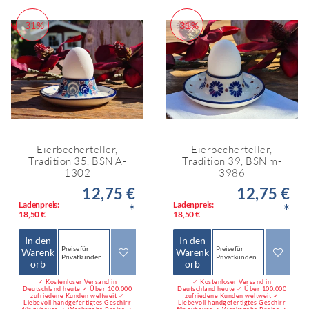
-31%
-31%
Eierbecherteller,
Eierbecherteller,
Tradition 35, BSN A-
Tradition 39, BSN m-
1302
3986
12,75 €
12,75 €
Ladenpreis:
Ladenpreis:
*
*
18,50 €
18,50 €
In den
In den
Preise für
Preise für
Warenk
Warenk
Privatkunden
Privatkunden
orb
orb
✓ Kostenloser Versand in
✓ Kostenloser Versand in
Deutschland heute ✓ Über 100.000
Deutschland heute ✓ Über 100.000
zufriedene Kunden weltweit ✓
zufriedene Kunden weltweit ✓
Liebevoll handgefertigtes Geschirr
Liebevoll handgefertigtes Geschirr