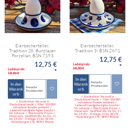
Eierbecherteller,
Eierbecherteller,
Tradition 28, Bunzlauer
Tradition 3- BSN 2671
Porzellan, BSN 7193
12,75 €
12,75 €
Ladenpreis:
*
18,50 €
Ladenpreis:
*
18,50 €
In den
Preise für
In den
Warenk
Privatkunden
Preise für
Warenk
orb
Privatkunden
orb
✓ Kostenloser Versand in
Deutschland heute ✓ Über 100.000
✓ Kostenloser Versand in
zufriedene Kunden weltweit ✓
Deutschland heute ✓ Über 100.000
Liebevoll handgefertigtes Geschirr
zufriedene Kunden weltweit ✓
für zuhause ✓ Werksnahe Preise ✓
Liebevoll handgefertigtes Geschirr
Showroom : Geöffnet Mo. bis Do. 11
für zuhause ✓ Werksnahe Preise ✓
bis 14 Uhr - Freitags 15 bis 18 Uhr -
Showroom : Geöffnet Mo. bis Do. 11
Hünenborgstr.17b, 48431 Rheine
bis 14 Uhr - Freitags 15 bis 18 Uhr -
Hünenborgstr.17b, 48431 Rheine