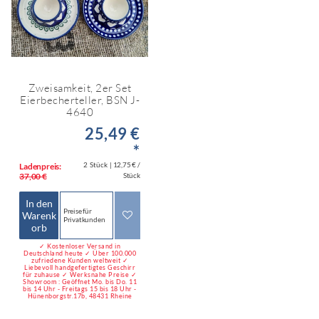
Zweisamkeit, 2er Set
Eierbecherteller, BSN J-
4640
25,49 €
*
2
Stück
| 12,75 € /
Ladenpreis:
37,00 €
Stück
In den
Preise für
Warenk
Privatkunden
orb
✓ Kostenloser Versand in
Deutschland heute ✓ Über 100.000
zufriedene Kunden weltweit ✓
Liebevoll handgefertigtes Geschirr
für zuhause ✓ Werksnahe Preise ✓
Showroom : Geöffnet Mo. bis Do. 11
bis 14 Uhr - Freitags 15 bis 18 Uhr -
Hünenborgstr.17b, 48431 Rheine