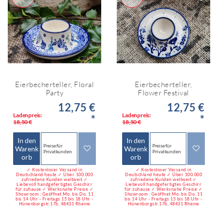
Eierbecherteller, Floral
Eierbecherteller,
Party
Flower Festival
12,75 €
12,75 €
Ladenpreis:
Ladenpreis:
*
*
18,50 €
18,50 €
In den
In den
Preise für
Preise für
Warenk
Warenk
Privatkunden
Privatkunden
orb
orb
✓ Kostenloser Versand in
✓ Kostenloser Versand in
Deutschland heute ✓ Über 100.000
Deutschland heute ✓ Über 100.000
zufriedene Kunden weltweit ✓
zufriedene Kunden weltweit ✓
Liebevoll handgefertigtes Geschirr
Liebevoll handgefertigtes Geschirr
für zuhause ✓ Werksnahe Preise ✓
für zuhause ✓ Werksnahe Preise ✓
Showroom : Geöffnet Mo. bis Do. 11
Showroom : Geöffnet Mo. bis Do. 11
bis 14 Uhr - Freitags 15 bis 18 Uhr -
bis 14 Uhr - Freitags 15 bis 18 Uhr -
Hünenborgstr.17b, 48431 Rheine
Hünenborgstr.17b, 48431 Rheine