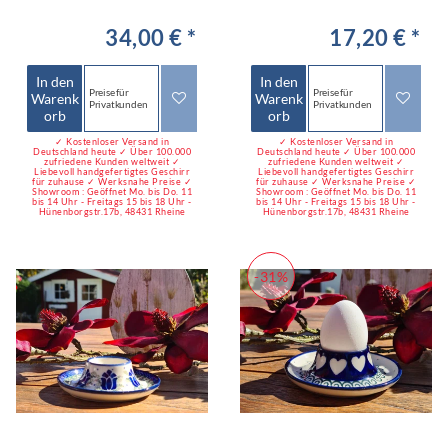
34,00 € *
17,20 € *
In den
In den
Preise für
Preise für
Warenk
Warenk
Privatkunden
Privatkunden
orb
orb
✓ Kostenloser Versand in
✓ Kostenloser Versand in
Deutschland heute ✓ Über 100.000
Deutschland heute ✓ Über 100.000
zufriedene Kunden weltweit ✓
zufriedene Kunden weltweit ✓
Liebevoll handgefertigtes Geschirr
Liebevoll handgefertigtes Geschirr
für zuhause ✓ Werksnahe Preise ✓
für zuhause ✓ Werksnahe Preise ✓
Showroom : Geöffnet Mo. bis Do. 11
Showroom : Geöffnet Mo. bis Do. 11
bis 14 Uhr - Freitags 15 bis 18 Uhr -
bis 14 Uhr - Freitags 15 bis 18 Uhr -
Hünenborgstr.17b, 48431 Rheine
Hünenborgstr.17b, 48431 Rheine
-31%