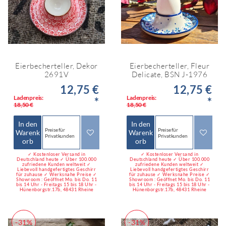
Eierbecherteller, Dekor
Eierbecherteller, Fleur
2691V
Delicate, BSN J-1976
12,75 €
12,75 €
Ladenpreis:
Ladenpreis:
*
*
18,50 €
18,50 €
In den
In den
Preise für
Preise für
Warenk
Warenk
Privatkunden
Privatkunden
orb
orb
✓ Kostenloser Versand in
✓ Kostenloser Versand in
Deutschland heute ✓ Über 100.000
Deutschland heute ✓ Über 100.000
zufriedene Kunden weltweit ✓
zufriedene Kunden weltweit ✓
Liebevoll handgefertigtes Geschirr
Liebevoll handgefertigtes Geschirr
für zuhause ✓ Werksnahe Preise ✓
für zuhause ✓ Werksnahe Preise ✓
Showroom : Geöffnet Mo. bis Do. 11
Showroom : Geöffnet Mo. bis Do. 11
bis 14 Uhr - Freitags 15 bis 18 Uhr -
bis 14 Uhr - Freitags 15 bis 18 Uhr -
Hünenborgstr.17b, 48431 Rheine
Hünenborgstr.17b, 48431 Rheine
-31%
-31%