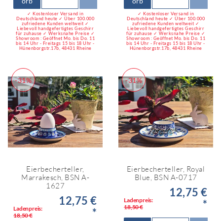
orb
orb
✓ Kostenloser Versand in
✓ Kostenloser Versand in
Deutschland heute ✓ Über 100.000
Deutschland heute ✓ Über 100.000
zufriedene Kunden weltweit ✓
zufriedene Kunden weltweit ✓
Liebevoll handgefertigtes Geschirr
Liebevoll handgefertigtes Geschirr
für zuhause ✓ Werksnahe Preise ✓
für zuhause ✓ Werksnahe Preise ✓
Showroom : Geöffnet Mo. bis Do. 11
Showroom : Geöffnet Mo. bis Do. 11
bis 14 Uhr - Freitags 15 bis 18 Uhr -
bis 14 Uhr - Freitags 15 bis 18 Uhr -
Hünenborgstr.17b, 48431 Rheine
Hünenborgstr.17b, 48431 Rheine
-31%
-31%
Eierbecherteller,
Eierbecherteller, Royal
Marrakesch, BSN A-
Blue, BSN A-0717
1627
12,75 €
12,75 €
Ladenpreis:
*
18,50 €
Ladenpreis:
*
18,50 €