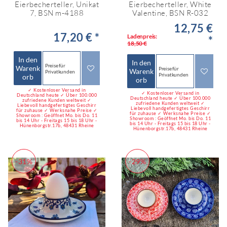
Eierbecherteller, Unikat
Eierbecherteller, White
7, BSN m-4188
Valentine, BSN R-032
12,75 €
17,20 € *
Ladenpreis:
*
18,50 €
In den
In den
Preise für
Warenk
Preise für
Warenk
Privatkunden
Privatkunden
orb
orb
✓ Kostenloser Versand in
✓ Kostenloser Versand in
Deutschland heute ✓ Über 100.000
Deutschland heute ✓ Über 100.000
zufriedene Kunden weltweit ✓
zufriedene Kunden weltweit ✓
Liebevoll handgefertigtes Geschirr
Liebevoll handgefertigtes Geschirr
für zuhause ✓ Werksnahe Preise ✓
für zuhause ✓ Werksnahe Preise ✓
Showroom : Geöffnet Mo. bis Do. 11
Showroom : Geöffnet Mo. bis Do. 11
bis 14 Uhr - Freitags 15 bis 18 Uhr -
bis 14 Uhr - Freitags 15 bis 18 Uhr -
Hünenborgstr.17b, 48431 Rheine
Hünenborgstr.17b, 48431 Rheine
-31%
-29%