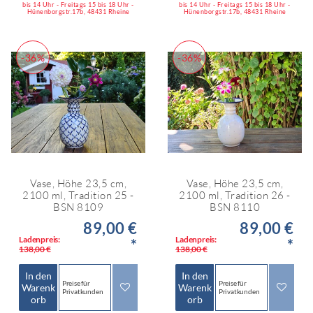
bis 14 Uhr - Freitags 15 bis 18 Uhr -
bis 14 Uhr - Freitags 15 bis 18 Uhr -
Hünenborgstr.17b, 48431 Rheine
Hünenborgstr.17b, 48431 Rheine
-36%
-36%
Vase, Höhe 23,5 cm,
Vase, Höhe 23,5 cm,
2100 ml, Tradition 25 -
2100 ml, Tradition 26 -
BSN 8109
BSN 8110
89,00 €
89,00 €
Ladenpreis:
Ladenpreis:
*
*
138,00 €
138,00 €
In den
In den
Preise für
Preise für
Warenk
Warenk
Privatkunden
Privatkunden
orb
orb