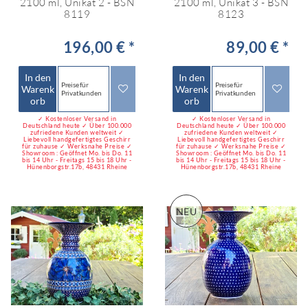
2100 ml, Unikat 2 - BSN
2100 ml, Unikat 3 - BSN
8119
8123
196,00 € *
89,00 € *
In den
In den
Preise für
Preise für
Warenk
Warenk
Privatkunden
Privatkunden
orb
orb
✓ Kostenloser Versand in
✓ Kostenloser Versand in
Deutschland heute ✓ Über 100.000
Deutschland heute ✓ Über 100.000
zufriedene Kunden weltweit ✓
zufriedene Kunden weltweit ✓
Liebevoll handgefertigtes Geschirr
Liebevoll handgefertigtes Geschirr
für zuhause ✓ Werksnahe Preise ✓
für zuhause ✓ Werksnahe Preise ✓
Showroom : Geöffnet Mo. bis Do. 11
Showroom : Geöffnet Mo. bis Do. 11
bis 14 Uhr - Freitags 15 bis 18 Uhr -
bis 14 Uhr - Freitags 15 bis 18 Uhr -
Hünenborgstr.17b, 48431 Rheine
Hünenborgstr.17b, 48431 Rheine
NEU