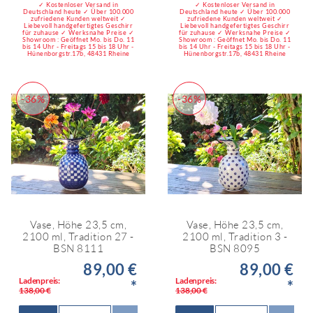
✓ Kostenloser Versand in
✓ Kostenloser Versand in
Deutschland heute ✓ Über 100.000
Deutschland heute ✓ Über 100.000
zufriedene Kunden weltweit ✓
zufriedene Kunden weltweit ✓
Liebevoll handgefertigtes Geschirr
Liebevoll handgefertigtes Geschirr
für zuhause ✓ Werksnahe Preise ✓
für zuhause ✓ Werksnahe Preise ✓
Showroom : Geöffnet Mo. bis Do. 11
Showroom : Geöffnet Mo. bis Do. 11
bis 14 Uhr - Freitags 15 bis 18 Uhr -
bis 14 Uhr - Freitags 15 bis 18 Uhr -
Hünenborgstr.17b, 48431 Rheine
Hünenborgstr.17b, 48431 Rheine
-36%
-36%
Vase, Höhe 23,5 cm,
Vase, Höhe 23,5 cm,
2100 ml, Tradition 27 -
2100 ml, Tradition 3 -
BSN 8111
BSN 8095
89,00 €
89,00 €
Ladenpreis:
Ladenpreis:
*
*
138,00 €
138,00 €