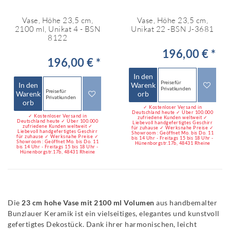
Vase, Höhe 23,5 cm,
Vase, Höhe 23,5 cm,
2100 ml, Unikat 4 - BSN
Unikat 22 -BSN J-3681
8122
196,00 € *
196,00 € *
In den
Preise für
In den
Warenk
Privatkunden
Preise für
Warenk
orb
Privatkunden
orb
✓ Kostenloser Versand in
Deutschland heute ✓ Über 100.000
✓ Kostenloser Versand in
zufriedene Kunden weltweit ✓
Deutschland heute ✓ Über 100.000
Liebevoll handgefertigtes Geschirr
zufriedene Kunden weltweit ✓
für zuhause ✓ Werksnahe Preise ✓
Liebevoll handgefertigtes Geschirr
Showroom : Geöffnet Mo. bis Do. 11
für zuhause ✓ Werksnahe Preise ✓
bis 14 Uhr - Freitags 15 bis 18 Uhr -
Showroom : Geöffnet Mo. bis Do. 11
Hünenborgstr.17b, 48431 Rheine
bis 14 Uhr - Freitags 15 bis 18 Uhr -
Hünenborgstr.17b, 48431 Rheine
Die
23 cm hohe Vase mit 2100 ml Volumen
aus handbemalter
Bunzlauer Keramik ist ein vielseitiges, elegantes und kunstvoll
gefertigtes Dekostück. Dank ihrer harmonischen, leicht