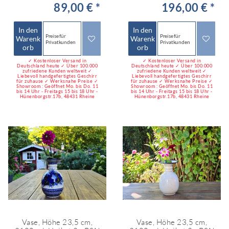
89,00 € *
196,00 € *
In den
In den
Preise für
Preise für
Warenk
Warenk
Privatkunden
Privatkunden
orb
orb
✓ Kostenloser Versand in
✓ Kostenloser Versand in
Deutschland heute ✓ Über 100.000
Deutschland heute ✓ Über 100.000
zufriedene Kunden weltweit ✓
zufriedene Kunden weltweit ✓
Liebevoll handgefertigtes Geschirr
Liebevoll handgefertigtes Geschirr
für zuhause ✓ Werksnahe Preise ✓
für zuhause ✓ Werksnahe Preise ✓
Showroom : Geöffnet Mo. bis Do. 11
Showroom : Geöffnet Mo. bis Do. 11
bis 14 Uhr - Freitags 15 bis 18 Uhr -
bis 14 Uhr - Freitags 15 bis 18 Uhr -
Hünenborgstr.17b, 48431 Rheine
Hünenborgstr.17b, 48431 Rheine
Vase, Höhe 23,5 cm,
Vase, Höhe 23,5 cm,