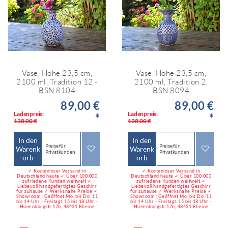
Vase, Höhe 23,5 cm,
Vase, Höhe 23,5 cm,
2100 ml, Tradition 12 -
2100 ml, Tradition 2,
BSN 8104
BSN 8094
89,00 €
89,00 €
Ladenpreis:
Ladenpreis:
*
*
138,00 €
138,00 €
In den
In den
Preise für
Preise für
Warenk
Warenk
Privatkunden
Privatkunden
orb
orb
✓ Kostenloser Versand in
✓ Kostenloser Versand in
Deutschland heute ✓ Über 100.000
Deutschland heute ✓ Über 100.000
zufriedene Kunden weltweit ✓
zufriedene Kunden weltweit ✓
Liebevoll handgefertigtes Geschirr
Liebevoll handgefertigtes Geschirr
für zuhause ✓ Werksnahe Preise ✓
für zuhause ✓ Werksnahe Preise ✓
Showroom : Geöffnet Mo. bis Do. 11
Showroom : Geöffnet Mo. bis Do. 11
bis 14 Uhr - Freitags 15 bis 18 Uhr -
bis 14 Uhr - Freitags 15 bis 18 Uhr -
Hünenborgstr.17b, 48431 Rheine
Hünenborgstr.17b, 48431 Rheine