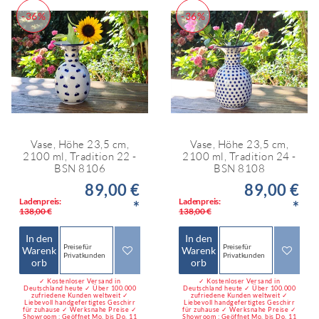
-36%
-36%
Vase, Höhe 23,5 cm,
Vase, Höhe 23,5 cm,
2100 ml, Tradition 22 -
2100 ml, Tradition 24 -
BSN 8106
BSN 8108
89,00 €
89,00 €
Ladenpreis:
Ladenpreis:
*
*
138,00 €
138,00 €
In den
In den
Preise für
Preise für
Warenk
Warenk
Privatkunden
Privatkunden
orb
orb
✓ Kostenloser Versand in
✓ Kostenloser Versand in
Deutschland heute ✓ Über 100.000
Deutschland heute ✓ Über 100.000
zufriedene Kunden weltweit ✓
zufriedene Kunden weltweit ✓
Liebevoll handgefertigtes Geschirr
Liebevoll handgefertigtes Geschirr
für zuhause ✓ Werksnahe Preise ✓
für zuhause ✓ Werksnahe Preise ✓
Showroom : Geöffnet Mo. bis Do. 11
Showroom : Geöffnet Mo. bis Do. 11