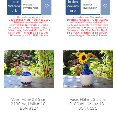
In den
In den
Preise für
Preise für
Warenk
Warenk
Privatkunden
Privatkunden
orb
orb
✓ Kostenloser Versand in
✓ Kostenloser Versand in
Deutschland heute ✓ Über 100.000
Deutschland heute ✓ Über 100.000
zufriedene Kunden weltweit ✓
zufriedene Kunden weltweit ✓
Liebevoll handgefertigtes Geschirr
Liebevoll handgefertigtes Geschirr
für zuhause ✓ Werksnahe Preise ✓
für zuhause ✓ Werksnahe Preise ✓
Showroom : Geöffnet Mo. bis Do. 11
Showroom : Geöffnet Mo. bis Do. 11
bis 14 Uhr - Freitags 15 bis 18 Uhr -
bis 14 Uhr - Freitags 15 bis 18 Uhr -
Hünenborgstr.17b, 48431 Rheine
Hünenborgstr.17b, 48431 Rheine
Vase, Höhe 23,5 cm,
Vase, Höhe 23,5 cm,
2100 ml, Unikat 10 -
2100 ml, Unikat 18 -
BSN 8124
BSN 8121