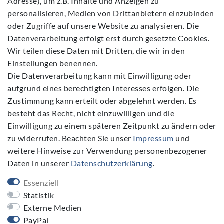
Adresse), um z.B. Inhalte und Anzeigen zu
Widerrufs­recht
personalisieren, Medien von Drittanbietern einzubinden
Kontakt
oder Zugriffe auf unsere Website zu analysieren. Die
Datenverarbeitung erfolgt erst durch gesetzte Cookies.
Vertrag widerrufen
Wir teilen diese Daten mit Dritten, die wir in den
Einstellungen benennen.
Die Datenverarbeitung kann mit Einwilligung oder
aufgrund eines berechtigten Interesses erfolgen. Die
Zustimmung kann erteilt oder abgelehnt werden. Es
Folgen Sie Uns
besteht das Recht, nicht einzuwilligen und die
Einwilligung zu einem späteren Zeitpunkt zu ändern oder
zu widerrufen. Beachten Sie unser
Impressum
und
weitere Hinweise zur Verwendung personenbezogener
Daten in unserer
Daten­schutz­erklärung
.
NEWSLETTER
Essenziell
Newsletter
E-MAIL **
Statistik
Honig
Externe Medien
PayPal
Hiermit bestätige ich, dass ich die
Daten­schutz­erklärung