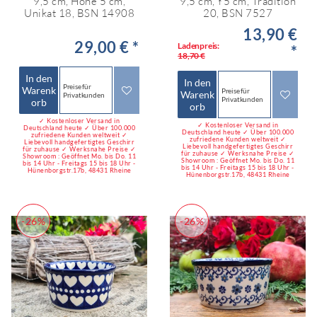
9,5 cm, Höhe 5 cm,
9,5 cm, ↑5 cm, Tradition
Unikat 18, BSN 14908
20, BSN 7527
13,90 €
29,00 € *
Ladenpreis:
*
18,70 €
In den
In den
Preise für
Warenk
Preise für
Warenk
Privatkunden
Privatkunden
orb
orb
✓ Kostenloser Versand in
✓ Kostenloser Versand in
Deutschland heute ✓ Über 100.000
Deutschland heute ✓ Über 100.000
zufriedene Kunden weltweit ✓
zufriedene Kunden weltweit ✓
Liebevoll handgefertigtes Geschirr
Liebevoll handgefertigtes Geschirr
für zuhause ✓ Werksnahe Preise ✓
für zuhause ✓ Werksnahe Preise ✓
Showroom : Geöffnet Mo. bis Do. 11
Showroom : Geöffnet Mo. bis Do. 11
bis 14 Uhr - Freitags 15 bis 18 Uhr -
bis 14 Uhr - Freitags 15 bis 18 Uhr -
Hünenborgstr.17b, 48431 Rheine
Hünenborgstr.17b, 48431 Rheine
-26%
-26%