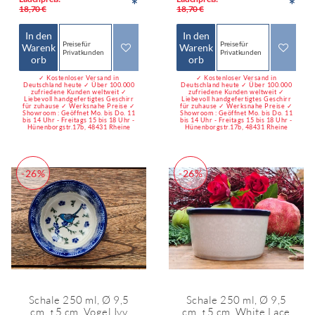
*
*
18,70 €
18,70 €
In den
In den
Preise für
Preise für
Warenk
Warenk
Privatkunden
Privatkunden
orb
orb
✓ Kostenloser Versand in
✓ Kostenloser Versand in
Deutschland heute ✓ Über 100.000
Deutschland heute ✓ Über 100.000
zufriedene Kunden weltweit ✓
zufriedene Kunden weltweit ✓
Liebevoll handgefertigtes Geschirr
Liebevoll handgefertigtes Geschirr
für zuhause ✓ Werksnahe Preise ✓
für zuhause ✓ Werksnahe Preise ✓
Showroom : Geöffnet Mo. bis Do. 11
Showroom : Geöffnet Mo. bis Do. 11
bis 14 Uhr - Freitags 15 bis 18 Uhr -
bis 14 Uhr - Freitags 15 bis 18 Uhr -
Hünenborgstr.17b, 48431 Rheine
Hünenborgstr.17b, 48431 Rheine
-26%
-26%
Schale 250 ml, Ø 9,5
Schale 250 ml, Ø 9,5
cm, ↑5 cm, Vogel Ivy
cm, ↑5 cm, White Lace