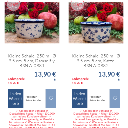
-26%
-26%
Kleine Schale, 250 ml, Ø
Kleine Schale, 250 ml, Ø
9,5 cm, 5 cm, Damselfly,
9,5 cm, 5 cm, Katze,
BSN A-0881
BSN A-0882
13,90 €
13,90 €
Ladenpreis:
Ladenpreis:
*
*
18,70 €
18,70 €
In den
In den
Preise für
Preise für
Warenk
Warenk
Privatkunden
Privatkunden
orb
orb
✓ Kostenloser Versand in
✓ Kostenloser Versand in
Deutschland heute ✓ Über 100.000
Deutschland heute ✓ Über 100.000
zufriedene Kunden weltweit ✓
zufriedene Kunden weltweit ✓
Liebevoll handgefertigtes Geschirr
Liebevoll handgefertigtes Geschirr
für zuhause ✓ Werksnahe Preise ✓
für zuhause ✓ Werksnahe Preise ✓
Showroom : Geöffnet Mo. bis Do. 11
Showroom : Geöffnet Mo. bis Do. 11
bis 14 Uhr - Freitags 15 bis 18 Uhr -
bis 14 Uhr - Freitags 15 bis 18 Uhr -