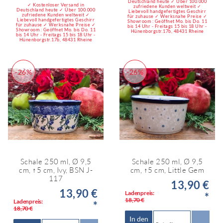
Deutschland heute ✓ Über 100.000
✓ Kostenloser Versand in
zufriedene Kunden weltweit ✓
Deutschland heute ✓ Über 100.000
Liebevoll handgefertigtes Geschirr
zufriedene Kunden weltweit ✓
für zuhause ✓ Werksnahe Preise ✓
Liebevoll handgefertigtes Geschirr
Showroom : Geöffnet Mo. bis Do. 11
für zuhause ✓ Werksnahe Preise ✓
bis 14 Uhr - Freitags 15 bis 18 Uhr -
Showroom : Geöffnet Mo. bis Do. 11
Hünenborgstr.17b, 48431 Rheine
bis 14 Uhr - Freitags 15 bis 18 Uhr -
Hünenborgstr.17b, 48431 Rheine
-26%
-26%
Schale 250 ml, Ø 9,5
Schale 250 ml, Ø 9,5
cm, ↑5 cm, Ivy, BSN J-
cm, ↑5 cm, Little Gem
117
13,90 €
13,90 €
Ladenpreis:
*
18,70 €
Ladenpreis:
*
18,70 €
In den