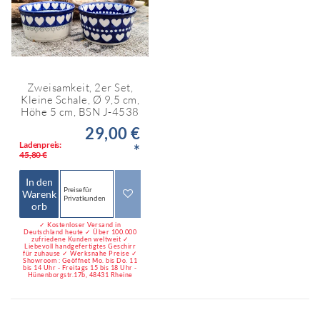
Zweisamkeit, 2er Set,
Kleine Schale, Ø 9,5 cm,
Höhe 5 cm, BSN J-4538
29,00 €
Ladenpreis:
*
45,80 €
In den
Preise für
Warenk
Privatkunden
orb
✓ Kostenloser Versand in
Deutschland heute ✓ Über 100.000
zufriedene Kunden weltweit ✓
Liebevoll handgefertigtes Geschirr
für zuhause ✓ Werksnahe Preise ✓
Showroom : Geöffnet Mo. bis Do. 11
bis 14 Uhr - Freitags 15 bis 18 Uhr -
Hünenborgstr.17b, 48431 Rheine