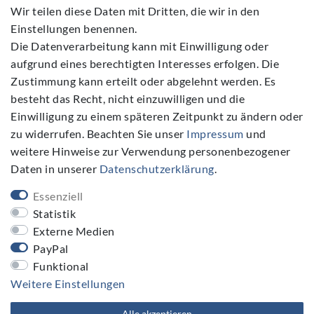
Wir teilen diese Daten mit Dritten, die wir in den
Einstellungen benennen.
Die Datenverarbeitung kann mit Einwilligung oder
aufgrund eines berechtigten Interesses erfolgen. Die
Zustimmung kann erteilt oder abgelehnt werden. Es
Folgen Sie Uns
besteht das Recht, nicht einzuwilligen und die
Einwilligung zu einem späteren Zeitpunkt zu ändern oder
zu widerrufen. Beachten Sie unser
Impressum
und
weitere Hinweise zur Verwendung personenbezogener
Daten in unserer
Daten­schutz­erklärung
.
NEWSLETTER
Essenziell
Newsletter
E-MAIL **
Statistik
Honig
Externe Medien
PayPal
Hiermit bestätige ich, dass ich die
Daten­schutz­erklärung
gelesen habe. Meine Einwilligung kann ich jederzeit widerrufen.**
Funktional
Weitere Einstellungen
Abonnieren
Alle akzeptieren