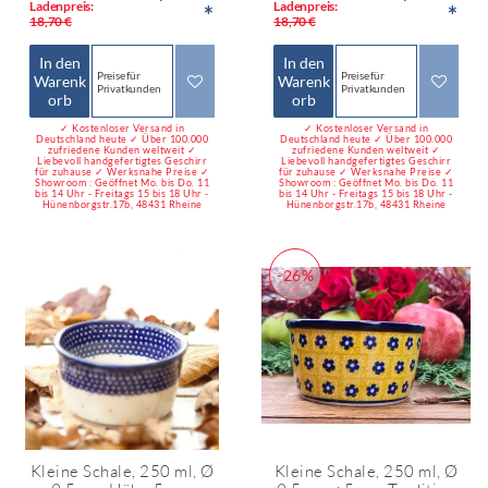
Ladenpreis:
Ladenpreis:
*
*
18,70 €
18,70 €
In den
In den
Preise für
Preise für
Warenk
Warenk
Privatkunden
Privatkunden
orb
orb
✓ Kostenloser Versand in
✓ Kostenloser Versand in
Deutschland heute ✓ Über 100.000
Deutschland heute ✓ Über 100.000
zufriedene Kunden weltweit ✓
zufriedene Kunden weltweit ✓
Liebevoll handgefertigtes Geschirr
Liebevoll handgefertigtes Geschirr
für zuhause ✓ Werksnahe Preise ✓
für zuhause ✓ Werksnahe Preise ✓
Showroom : Geöffnet Mo. bis Do. 11
Showroom : Geöffnet Mo. bis Do. 11
bis 14 Uhr - Freitags 15 bis 18 Uhr -
bis 14 Uhr - Freitags 15 bis 18 Uhr -
Hünenborgstr.17b, 48431 Rheine
Hünenborgstr.17b, 48431 Rheine
-26%
Kleine Schale, 250 ml, Ø
Kleine Schale, 250 ml, Ø