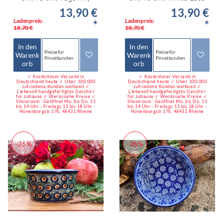
13,90 €
13,90 €
Ladenpreis:
Ladenpreis:
*
*
18,70 €
18,70 €
In den
In den
Preise für
Preise für
Warenk
Warenk
Privatkunden
Privatkunden
orb
orb
✓ Kostenloser Versand in
✓ Kostenloser Versand in
Deutschland heute ✓ Über 100.000
Deutschland heute ✓ Über 100.000
zufriedene Kunden weltweit ✓
zufriedene Kunden weltweit ✓
Liebevoll handgefertigtes Geschirr
Liebevoll handgefertigtes Geschirr
für zuhause ✓ Werksnahe Preise ✓
für zuhause ✓ Werksnahe Preise ✓
Showroom : Geöffnet Mo. bis Do. 11
Showroom : Geöffnet Mo. bis Do. 11
bis 14 Uhr - Freitags 15 bis 18 Uhr -
bis 14 Uhr - Freitags 15 bis 18 Uhr -
Hünenborgstr.17b, 48431 Rheine
Hünenborgstr.17b, 48431 Rheine
-26%
-26%