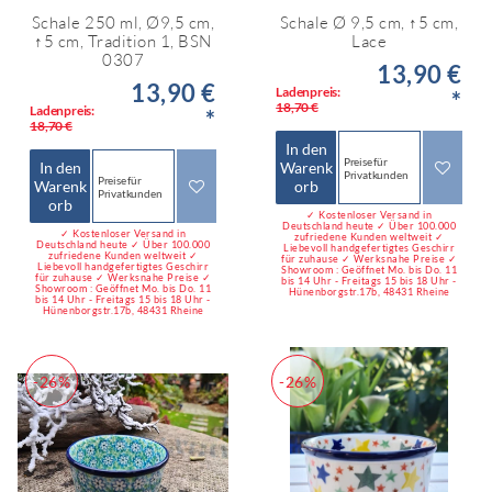
Schale 250 ml, Ø9,5 cm,
Schale Ø 9,5 cm, ↑5 cm,
↑5 cm, Tradition 1, BSN
Lace
0307
13,90 €
13,90 €
Ladenpreis:
*
18,70 €
Ladenpreis:
*
18,70 €
In den
Preise für
In den
Warenk
Privatkunden
Preise für
Warenk
orb
Privatkunden
orb
✓ Kostenloser Versand in
Deutschland heute ✓ Über 100.000
✓ Kostenloser Versand in
zufriedene Kunden weltweit ✓
Deutschland heute ✓ Über 100.000
Liebevoll handgefertigtes Geschirr
zufriedene Kunden weltweit ✓
für zuhause ✓ Werksnahe Preise ✓
Liebevoll handgefertigtes Geschirr
Showroom : Geöffnet Mo. bis Do. 11
für zuhause ✓ Werksnahe Preise ✓
bis 14 Uhr - Freitags 15 bis 18 Uhr -
Showroom : Geöffnet Mo. bis Do. 11
Hünenborgstr.17b, 48431 Rheine
bis 14 Uhr - Freitags 15 bis 18 Uhr -
Hünenborgstr.17b, 48431 Rheine
-26%
-26%