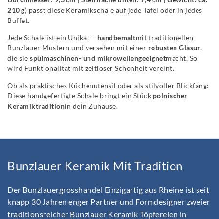
210 g
)
passt
diese
Keramikschale
auf
jede
Tafel
oder
in
jedes
Buffet.
Jede
Schale
ist
ein
Unikat –
handbemalt
mit
traditionellen
Bunzlauer
Mustern
und
versehen
mit
einer
robusten
Glasur
,
die
sie
spülmaschinen-
und
mikrowellengeeignet
macht.
So
wird
Funktionalität
mit
zeitloser
Schönheit
vereint.
Ob
als
praktisches
Küchenutensil
oder
als
stilvoller
Blickfang:
Diese
handgefertigte
Schale
bringt
ein
Stück
polnischer
Keramiktradition
in
dein
Zuhause.
Bunzlauer Keramik Mit Tradition
Der Bunzlauergrosshandel Einzigartig aus Rheine ist seit
knapp 30 Jahren enger Partner und Formdesigner zweier
traditionsreicher Bunzlauer Keramik Töpfereien in