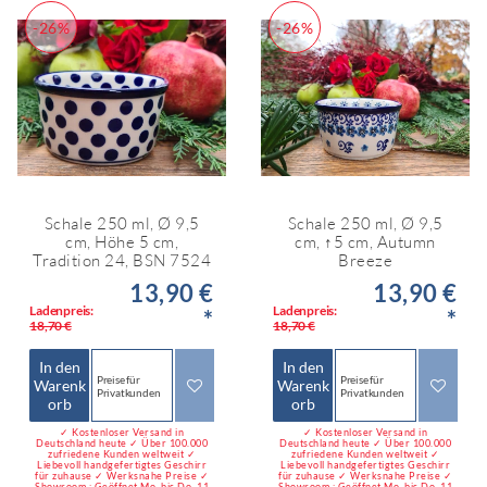
-26%
-26%
Schale 250 ml, Ø 9,5
Schale 250 ml, Ø 9,5
cm, Höhe 5 cm,
cm, ↑5 cm, Autumn
Tradition 24, BSN 7524
Breeze
13,90 €
13,90 €
Ladenpreis:
Ladenpreis:
*
*
18,70 €
18,70 €
In den
In den
Preise für
Preise für
Warenk
Warenk
Privatkunden
Privatkunden
orb
orb
✓ Kostenloser Versand in
✓ Kostenloser Versand in
Deutschland heute ✓ Über 100.000
Deutschland heute ✓ Über 100.000
zufriedene Kunden weltweit ✓
zufriedene Kunden weltweit ✓
Liebevoll handgefertigtes Geschirr
Liebevoll handgefertigtes Geschirr
für zuhause ✓ Werksnahe Preise ✓
für zuhause ✓ Werksnahe Preise ✓
Showroom : Geöffnet Mo. bis Do. 11
Showroom : Geöffnet Mo. bis Do. 11