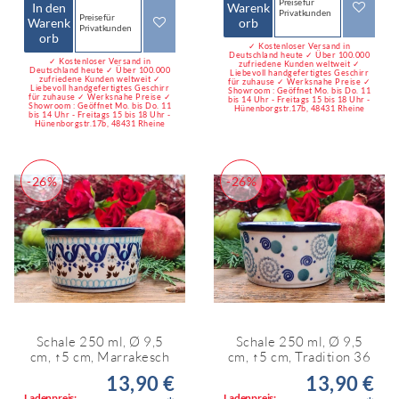
Preise für
In den
Warenk
Privatkunden
Preise für
Warenk
orb
Privatkunden
orb
✓ Kostenloser Versand in
Deutschland heute ✓ Über 100.000
✓ Kostenloser Versand in
zufriedene Kunden weltweit ✓
Deutschland heute ✓ Über 100.000
Liebevoll handgefertigtes Geschirr
zufriedene Kunden weltweit ✓
für zuhause ✓ Werksnahe Preise ✓
Liebevoll handgefertigtes Geschirr
Showroom : Geöffnet Mo. bis Do. 11
für zuhause ✓ Werksnahe Preise ✓
bis 14 Uhr - Freitags 15 bis 18 Uhr -
Showroom : Geöffnet Mo. bis Do. 11
Hünenborgstr.17b, 48431 Rheine
bis 14 Uhr - Freitags 15 bis 18 Uhr -
Hünenborgstr.17b, 48431 Rheine
-26%
-26%
Schale 250 ml, Ø 9,5
Schale 250 ml, Ø 9,5
cm, ↑5 cm, Marrakesch
cm, ↑5 cm, Tradition 36
13,90 €
13,90 €
Ladenpreis:
Ladenpreis: