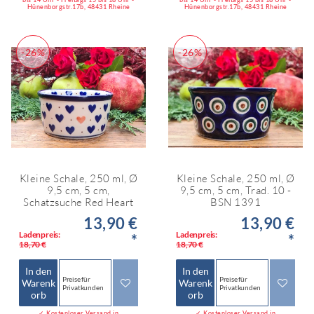
Hünenborgstr.17b, 48431 Rheine
Hünenborgstr.17b, 48431 Rheine
-26%
-26%
Kleine Schale, 250 ml, Ø
Kleine Schale, 250 ml, Ø
9,5 cm, 5 cm,
9,5 cm, 5 cm, Trad. 10 -
Schatzsuche Red Heart
BSN 1391
13,90 €
13,90 €
Ladenpreis:
Ladenpreis:
*
*
18,70 €
18,70 €
In den
In den
Preise für
Preise für
Warenk
Warenk
Privatkunden
Privatkunden
orb
orb
✓ Kostenloser Versand in
✓ Kostenloser Versand in