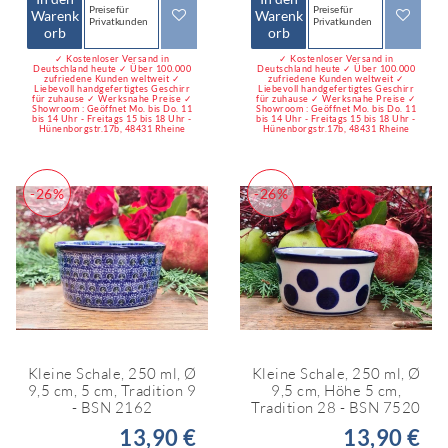
Preise für
Preise für
Warenk
Warenk
Privatkunden
Privatkunden
orb
orb
✓ Kostenloser Versand in
✓ Kostenloser Versand in
Deutschland heute ✓ Über 100.000
Deutschland heute ✓ Über 100.000
zufriedene Kunden weltweit ✓
zufriedene Kunden weltweit ✓
Liebevoll handgefertigtes Geschirr
Liebevoll handgefertigtes Geschirr
für zuhause ✓ Werksnahe Preise ✓
für zuhause ✓ Werksnahe Preise ✓
Showroom : Geöffnet Mo. bis Do. 11
Showroom : Geöffnet Mo. bis Do. 11
bis 14 Uhr - Freitags 15 bis 18 Uhr -
bis 14 Uhr - Freitags 15 bis 18 Uhr -
Hünenborgstr.17b, 48431 Rheine
Hünenborgstr.17b, 48431 Rheine
-26%
-26%
Kleine Schale, 250 ml, Ø
Kleine Schale, 250 ml, Ø
9,5 cm, 5 cm, Tradition 9
9,5 cm, Höhe 5 cm,
- BSN 2162
Tradition 28 - BSN 7520
13,90 €
13,90 €