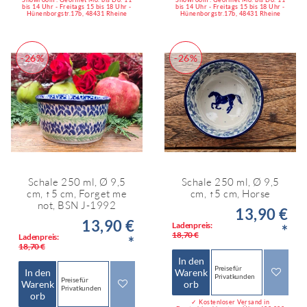
bis 14 Uhr - Freitags 15 bis 18 Uhr -
bis 14 Uhr - Freitags 15 bis 18 Uhr -
Hünenborgstr.17b, 48431 Rheine
Hünenborgstr.17b, 48431 Rheine
-26%
-26%
Schale 250 ml, Ø 9,5
Schale 250 ml, Ø 9,5
cm, ↑5 cm, Forget me
cm, ↑5 cm, Horse
not, BSN J-1992
13,90 €
13,90 €
Ladenpreis:
*
18,70 €
Ladenpreis:
*
18,70 €
In den
Preise für
In den
Warenk
Privatkunden
Preise für
Warenk
orb
Privatkunden
orb
✓ Kostenloser Versand in