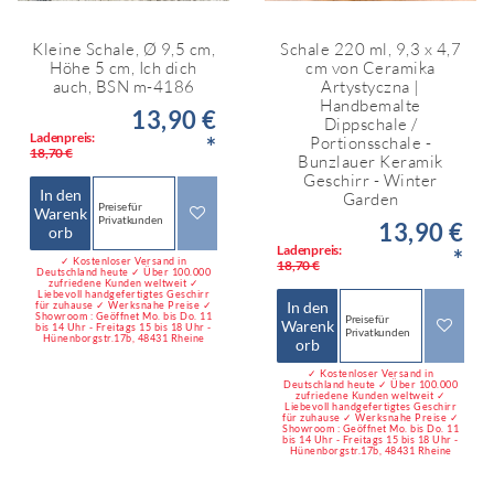
Kleine Schale, Ø 9,5 cm,
Schale 220 ml, 9,3 x 4,7
Höhe 5 cm, Ich dich
cm von Ceramika
auch, BSN m-4186
Artystyczna |
Handbemalte
13,90 €
Dippschale /
Ladenpreis:
*
Portionsschale -
18,70 €
Bunzlauer Keramik
Geschirr - Winter
In den
Garden
Preise für
Warenk
Privatkunden
13,90 €
orb
Ladenpreis:
*
✓ Kostenloser Versand in
18,70 €
Deutschland heute ✓ Über 100.000
zufriedene Kunden weltweit ✓
Liebevoll handgefertigtes Geschirr
In den
für zuhause ✓ Werksnahe Preise ✓
Showroom : Geöffnet Mo. bis Do. 11
Preise für
Warenk
bis 14 Uhr - Freitags 15 bis 18 Uhr -
Privatkunden
Hünenborgstr.17b, 48431 Rheine
orb
✓ Kostenloser Versand in
Deutschland heute ✓ Über 100.000
zufriedene Kunden weltweit ✓
Liebevoll handgefertigtes Geschirr
für zuhause ✓ Werksnahe Preise ✓
Showroom : Geöffnet Mo. bis Do. 11
bis 14 Uhr - Freitags 15 bis 18 Uhr -
Hünenborgstr.17b, 48431 Rheine