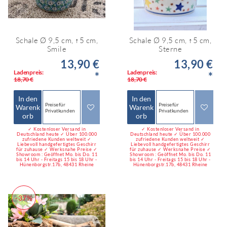
Schale Ø 9,5 cm, ↑5 cm,
Schale Ø 9,5 cm, ↑5 cm,
Smile
Sterne
13,90 €
13,90 €
Ladenpreis:
Ladenpreis:
*
*
18,70 €
18,70 €
In den
In den
Preise für
Preise für
Warenk
Warenk
Privatkunden
Privatkunden
orb
orb
✓ Kostenloser Versand in
✓ Kostenloser Versand in
Deutschland heute ✓ Über 100.000
Deutschland heute ✓ Über 100.000
zufriedene Kunden weltweit ✓
zufriedene Kunden weltweit ✓
Liebevoll handgefertigtes Geschirr
Liebevoll handgefertigtes Geschirr
für zuhause ✓ Werksnahe Preise ✓
für zuhause ✓ Werksnahe Preise ✓
Showroom : Geöffnet Mo. bis Do. 11
Showroom : Geöffnet Mo. bis Do. 11
bis 14 Uhr - Freitags 15 bis 18 Uhr -
bis 14 Uhr - Freitags 15 bis 18 Uhr -
Hünenborgstr.17b, 48431 Rheine
Hünenborgstr.17b, 48431 Rheine
-37%