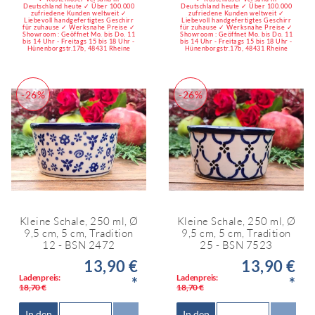
Deutschland heute ✓ Über 100.000
Deutschland heute ✓ Über 100.000
zufriedene Kunden weltweit ✓
zufriedene Kunden weltweit ✓
Liebevoll handgefertigtes Geschirr
Liebevoll handgefertigtes Geschirr
für zuhause ✓ Werksnahe Preise ✓
für zuhause ✓ Werksnahe Preise ✓
Showroom : Geöffnet Mo. bis Do. 11
Showroom : Geöffnet Mo. bis Do. 11
bis 14 Uhr - Freitags 15 bis 18 Uhr -
bis 14 Uhr - Freitags 15 bis 18 Uhr -
Hünenborgstr.17b, 48431 Rheine
Hünenborgstr.17b, 48431 Rheine
-26%
-26%
Kleine Schale, 250 ml, Ø
Kleine Schale, 250 ml, Ø
9,5 cm, 5 cm, Tradition
9,5 cm, 5 cm, Tradition
12 - BSN 2472
25 - BSN 7523
13,90 €
13,90 €
Ladenpreis:
Ladenpreis:
*
*
18,70 €
18,70 €
In den
In den