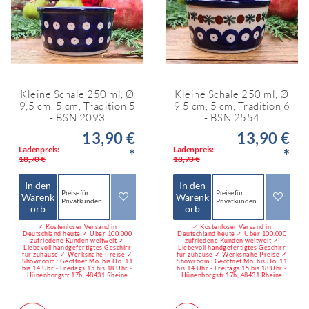
Kleine Schale 250 ml, Ø
Kleine Schale 250 ml, Ø
9,5 cm, 5 cm, Tradition 5
9,5 cm, 5 cm, Tradition 6
- BSN 2093
- BSN 2554
13,90 €
13,90 €
Ladenpreis:
Ladenpreis:
*
*
18,70 €
18,70 €
In den
In den
Preise für
Preise für
Warenk
Warenk
Privatkunden
Privatkunden
orb
orb
✓ Kostenloser Versand in
✓ Kostenloser Versand in
Deutschland heute ✓ Über 100.000
Deutschland heute ✓ Über 100.000
zufriedene Kunden weltweit ✓
zufriedene Kunden weltweit ✓
Liebevoll handgefertigtes Geschirr
Liebevoll handgefertigtes Geschirr
für zuhause ✓ Werksnahe Preise ✓
für zuhause ✓ Werksnahe Preise ✓
Showroom : Geöffnet Mo. bis Do. 11
Showroom : Geöffnet Mo. bis Do. 11
bis 14 Uhr - Freitags 15 bis 18 Uhr -
bis 14 Uhr - Freitags 15 bis 18 Uhr -
Hünenborgstr.17b, 48431 Rheine
Hünenborgstr.17b, 48431 Rheine