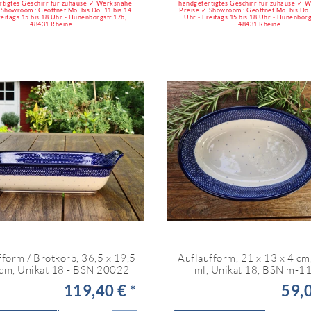
rtigtes Geschirr für zuhause ✓ Werksnahe
handgefertigtes Geschirr für zuhause ✓ 
 Showroom : Geöffnet Mo. bis Do. 11 bis 14
Preise ✓ Showroom : Geöffnet Mo. bis Do. 
reitags 15 bis 18 Uhr - Hünenborgstr.17b,
Uhr - Freitags 15 bis 18 Uhr - Hünenborg
48431 Rheine
48431 Rheine
fform / Brotkorb, 36,5 x 19,5
Auflaufform, 21 x 13 x 4 c
 cm, Unikat 18 - BSN 20022
ml, Unikat 18, BSN m-1
119,40 € *
59,0