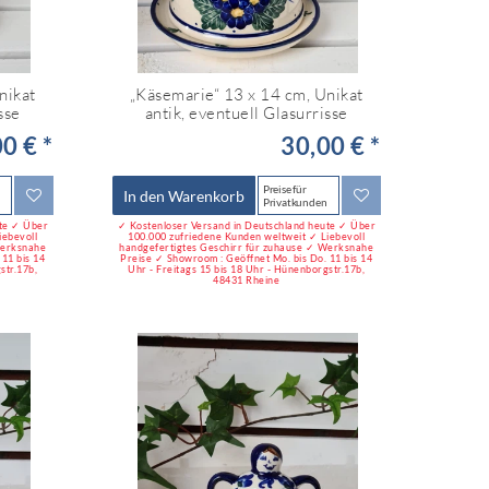
nikat
„Käsemarie“ 13 x 14 cm, Unikat
sse
antik, eventuell Glasurrisse
0 € *
30,00 € *
Preise für
In den Warenkorb
Privatkunden
ute ✓ Über
✓ Kostenloser Versand in Deutschland heute ✓ Über
iebevoll
100.000 zufriedene Kunden weltweit ✓ Liebevoll
Werksnahe
handgefertigtes Geschirr für zuhause ✓ Werksnahe
11 bis 14
Preise ✓ Showroom : Geöffnet Mo. bis Do. 11 bis 14
str.17b,
Uhr - Freitags 15 bis 18 Uhr - Hünenborgstr.17b,
48431 Rheine