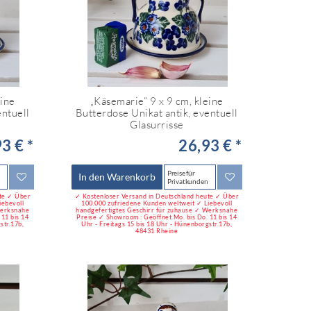
eine
„Käsemarie“ 9 x 9 cm, kleine
entuell
Butterdose Unikat antik, eventuell
Glasurrisse
3 € *
26,93 € *
Preise für
In den Warenkorb
Privatkunden
ute ✓ Über
✓ Kostenloser Versand in Deutschland heute ✓ Über
iebevoll
100.000 zufriedene Kunden weltweit ✓ Liebevoll
Werksnahe
handgefertigtes Geschirr für zuhause ✓ Werksnahe
11 bis 14
Preise ✓ Showroom : Geöffnet Mo. bis Do. 11 bis 14
str.17b,
Uhr - Freitags 15 bis 18 Uhr - Hünenborgstr.17b,
48431 Rheine