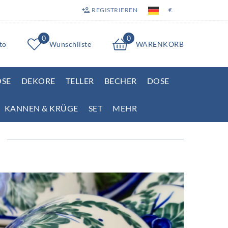
REGISTRIEREN
€
0
0
to
Wunschliste
WARENKORB
OSE
DEKORE
TELLER
BECHER
DOSE
KANNEN & KRÜGE
SET
MEHR