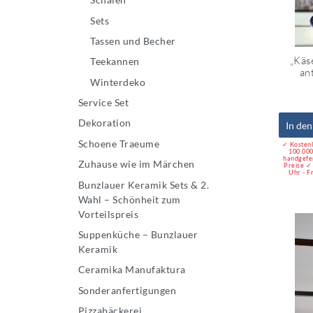
Sets
Tassen und Becher
„Käs
Teekannen
an
Winterdeko
Service Set
Dekoration
In de
Schoene Traeume
✓ Kostenl
100.000
handgefe
Zuhause wie im Märchen
Preise ✓
Uhr - F
Bunzlauer Keramik Sets & 2.
Wahl – Schönheit zum
Vorteilspreis
Suppenküche – Bunzlauer
Keramik
Ceramika Manufaktura
Sonderanfertigungen
Pizzabäckerei