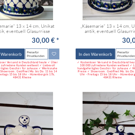
emarie“ 13 x 14 cm, Unikat
„Käsemarie“ 13 x 14 cm, U
tik, eventuell Glasurrisse
antik, eventuell Glasurri
30,00 € *
30,0
Preise für
Preise für
n Warenkorb
In den Warenkorb
Privatkunden
Privatkunden
oser Versand in Deutschland heute ✓ Über
✓ Kostenloser Versand in Deutschland he
 zufriedene Kunden weltweit ✓ Liebevoll
100.000 zufriedene Kunden weltweit ✓ L
rtigtes Geschirr für zuhause ✓ Werksnahe
handgefertigtes Geschirr für zuhause ✓ 
 Showroom : Geöffnet Mo. bis Do. 11 bis 14
Preise ✓ Showroom : Geöffnet Mo. bis Do. 
reitags 15 bis 18 Uhr - Hünenborgstr.17b,
Uhr - Freitags 15 bis 18 Uhr - Hünenborg
48431 Rheine
48431 Rheine