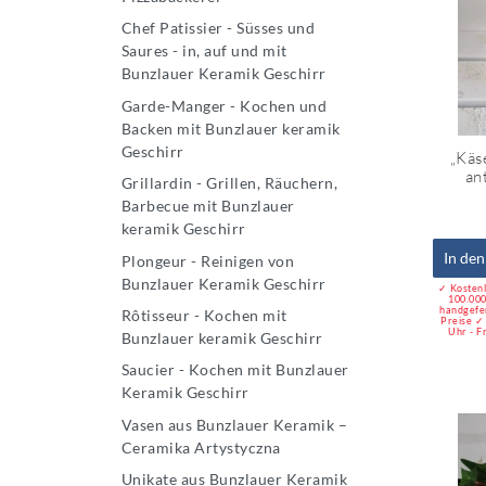
Chef Patissier - Süsses und
Saures - in, auf und mit
Bunzlauer Keramik Geschirr
Garde-Manger - Kochen und
Backen mit Bunzlauer keramik
Geschirr
„Käs
an
Grillardin - Grillen, Räuchern,
Barbecue mit Bunzlauer
keramik Geschirr
In de
Plongeur - Reinigen von
Bunzlauer Keramik Geschirr
✓ Kostenl
100.000
handgefe
Rôtisseur - Kochen mit
Preise ✓
Uhr - F
Bunzlauer keramik Geschirr
Saucier - Kochen mit Bunzlauer
Keramik Geschirr
Vasen aus Bunzlauer Keramik –
Ceramika Artystyczna
Unikate aus Bunzlauer Keramik