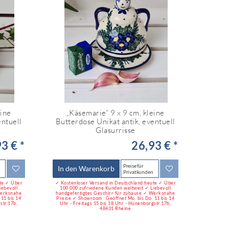
eine
„Käsemarie“ 9 x 9 cm, kleine
entuell
Butterdose Unikat antik, eventuell
Glasurrisse
3 € *
26,93 € *
Preise für
In den Warenkorb
Privatkunden
ute ✓ Über
✓ Kostenloser Versand in Deutschland heute ✓ Über
iebevoll
100.000 zufriedene Kunden weltweit ✓ Liebevoll
Werksnahe
handgefertigtes Geschirr für zuhause ✓ Werksnahe
11 bis 14
Preise ✓ Showroom : Geöffnet Mo. bis Do. 11 bis 14
str.17b,
Uhr - Freitags 15 bis 18 Uhr - Hünenborgstr.17b,
48431 Rheine