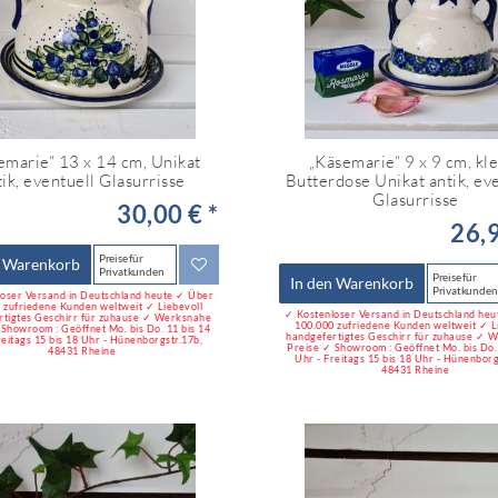
emarie“ 13 x 14 cm, Unikat
„Käsemarie“ 9 x 9 cm, kl
tik, eventuell Glasurrisse
Butterdose Unikat antik, ev
Glasurrisse
30,00 € *
26,9
Preise für
n Warenkorb
Privatkunden
Preise für
In den Warenkorb
Privatkunden
oser Versand in Deutschland heute ✓ Über
 zufriedene Kunden weltweit ✓ Liebevoll
✓ Kostenloser Versand in Deutschland he
rtigtes Geschirr für zuhause ✓ Werksnahe
100.000 zufriedene Kunden weltweit ✓ L
 Showroom : Geöffnet Mo. bis Do. 11 bis 14
handgefertigtes Geschirr für zuhause ✓ 
reitags 15 bis 18 Uhr - Hünenborgstr.17b,
Preise ✓ Showroom : Geöffnet Mo. bis Do. 
48431 Rheine
Uhr - Freitags 15 bis 18 Uhr - Hünenborg
48431 Rheine