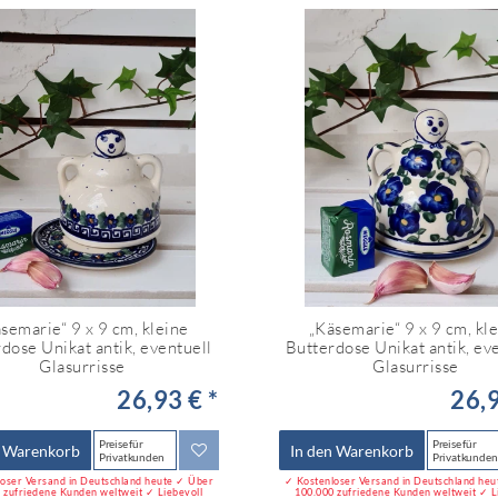
semarie“ 9 x 9 cm, kleine
„Käsemarie“ 9 x 9 cm, kl
dose Unikat antik, eventuell
Butterdose Unikat antik, ev
Glasurrisse
Glasurrisse
26,93 € *
26,9
Preise für
Preise für
n Warenkorb
In den Warenkorb
Privatkunden
Privatkunden
oser Versand in Deutschland heute ✓ Über
✓ Kostenloser Versand in Deutschland he
 zufriedene Kunden weltweit ✓ Liebevoll
100.000 zufriedene Kunden weltweit ✓ L