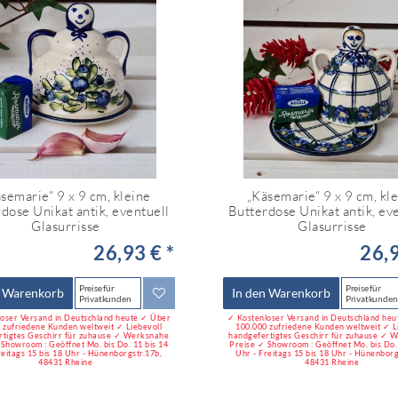
semarie“ 9 x 9 cm, kleine
„Käsemarie“ 9 x 9 cm, kl
dose Unikat antik, eventuell
Butterdose Unikat antik, ev
Glasurrisse
Glasurrisse
26,93 € *
26,9
Preise für
Preise für
n Warenkorb
In den Warenkorb
Privatkunden
Privatkunden
oser Versand in Deutschland heute ✓ Über
✓ Kostenloser Versand in Deutschland he
 zufriedene Kunden weltweit ✓ Liebevoll
100.000 zufriedene Kunden weltweit ✓ L
rtigtes Geschirr für zuhause ✓ Werksnahe
handgefertigtes Geschirr für zuhause ✓ 
 Showroom : Geöffnet Mo. bis Do. 11 bis 14
Preise ✓ Showroom : Geöffnet Mo. bis Do. 
reitags 15 bis 18 Uhr - Hünenborgstr.17b,
Uhr - Freitags 15 bis 18 Uhr - Hünenborg
48431 Rheine
48431 Rheine