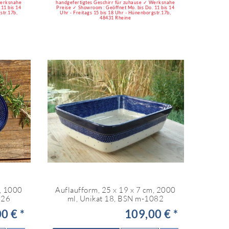
Werksnahe
handgefertigtes Geschirr für zuhause ✓ Werksnahe
11 bis 14
Preise ✓ Showroom : Geöffnet Mo. bis Do. 11 bis 14
str.17b,
Uhr - Freitags 15 bis 18 Uhr - Hünenborgstr.17b,
48431 Rheine
m, 1000
Auflaufform, 25 x 19 x 7 cm, 2000
126
ml, Unikat 18, BSN m-1082
0 € *
109,00 € *