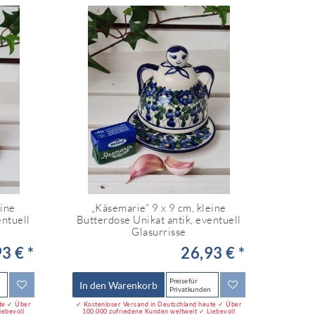
eine
„Käsemarie“ 9 x 9 cm, kleine
entuell
Butterdose Unikat antik, eventuell
Glasurrisse
3 € *
26,93 € *
Preise für
In den Warenkorb
Privatkunden
ute ✓ Über
✓ Kostenloser Versand in Deutschland heute ✓ Über
iebevoll
100.000 zufriedene Kunden weltweit ✓ Liebevoll