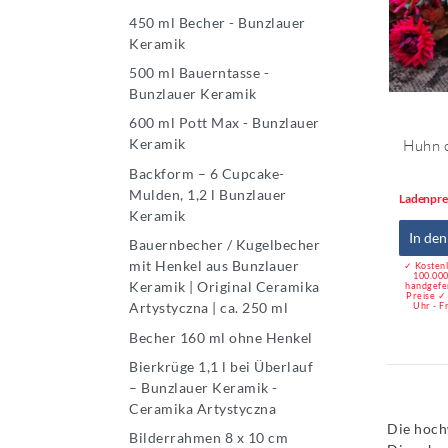
450 ml Becher - Bunzlauer
Keramik
500 ml Bauerntasse -
Bunzlauer Keramik
600 ml Pott Max - Bunzlauer
Keramik
Huhn c
Backform – 6 Cupcake-
Mulden, 1,2 l Bunzlauer
Ladenpre
Keramik
In de
Bauernbecher / Kugelbecher
mit Henkel aus Bunzlauer
✓ Kostenl
100.000
Keramik | Original Ceramika
handgefe
Preise ✓
Artystyczna | ca. 250 ml
Uhr - F
Becher 160 ml ohne Henkel
Bierkrüge 1,1 l bei Überlauf
– Bunzlauer Keramik -
Ceramika Artystyczna
Die hoch
Bilderrahmen 8 x 10 cm