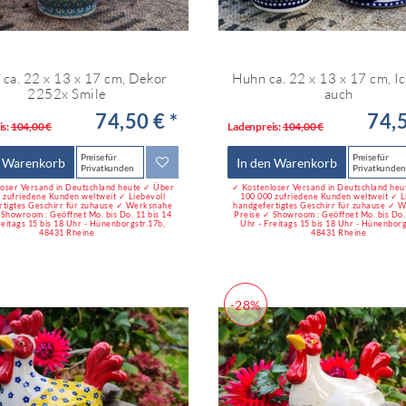
ca. 22 x 13 x 17 cm, Dekor
Huhn ca. 22 x 13 x 17 cm, I
2252x Smile
auch
74,50 € *
74,5
is:
104,00 €
Ladenpreis:
104,00 €
Preise für
Preise für
n Warenkorb
In den Warenkorb
Privatkunden
Privatkunden
oser Versand in Deutschland heute ✓ Über
✓ Kostenloser Versand in Deutschland he
 zufriedene Kunden weltweit ✓ Liebevoll
100.000 zufriedene Kunden weltweit ✓ L
rtigtes Geschirr für zuhause ✓ Werksnahe
handgefertigtes Geschirr für zuhause ✓ 
 Showroom : Geöffnet Mo. bis Do. 11 bis 14
Preise ✓ Showroom : Geöffnet Mo. bis Do. 
reitags 15 bis 18 Uhr - Hünenborgstr.17b,
Uhr - Freitags 15 bis 18 Uhr - Hünenborg
48431 Rheine
48431 Rheine
-28%