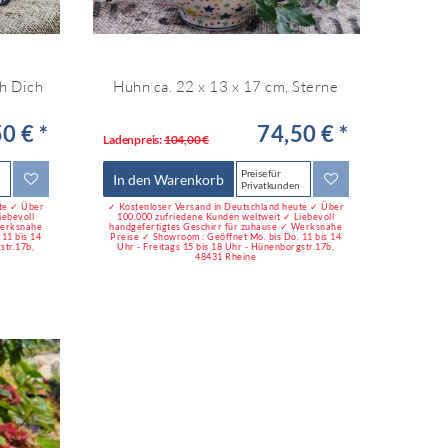
ch Dich
Huhn ca. 22 x 13 x 17 cm, Sterne
0 € *
74,50 € *
Ladenpreis:
104,00 €
Preise für
In den Warenkorb
Privatkunden
ute ✓ Über
✓ Kostenloser Versand in Deutschland heute ✓ Über
iebevoll
100.000 zufriedene Kunden weltweit ✓ Liebevoll
Werksnahe
handgefertigtes Geschirr für zuhause ✓ Werksnahe
11 bis 14
Preise ✓ Showroom : Geöffnet Mo. bis Do. 11 bis 14
str.17b,
Uhr - Freitags 15 bis 18 Uhr - Hünenborgstr.17b,
48431 Rheine