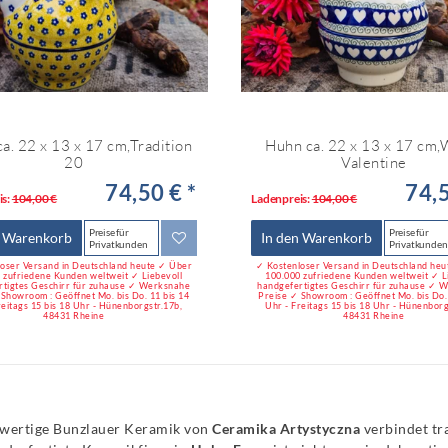
a. 22 x 13 x 17 cm,Tradition
Huhn ca. 22 x 13 x 17 cm,
20
Valentine
74,50 € *
74,5
is:
104,00 €
Ladenpreis:
104,00 €
Preise für
Preise für
n Warenkorb
In den Warenkorb
Privatkunden
Privatkunden
oser Versand in Deutschland heute ✓ Über
✓ Kostenloser Versand in Deutschland he
 zufriedene Kunden weltweit ✓ Liebevoll
100.000 zufriedene Kunden weltweit ✓ L
rtigtes Geschirr für zuhause ✓ Werksnahe
handgefertigtes Geschirr für zuhause ✓ 
 Showroom : Geöffnet Mo. bis Do. 11 bis 14
Preise ✓ Showroom : Geöffnet Mo. bis Do. 
reitags 15 bis 18 Uhr - Hünenborgstr.17b,
Uhr - Freitags 15 bis 18 Uhr - Hünenborg
48431 Rheine
48431 Rheine
wertige Bunzlauer Keramik von
Ceramika Artystyczna
verbindet tr