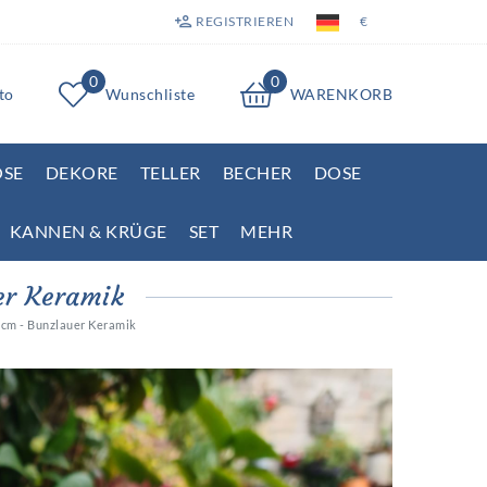
REGISTRIEREN
€
0
0
to
Wunschliste
WARENKORB
OSE
DEKORE
TELLER
BECHER
DOSE
KANNEN & KRÜGE
SET
MEHR
er Keramik
 cm - Bunzlauer Keramik