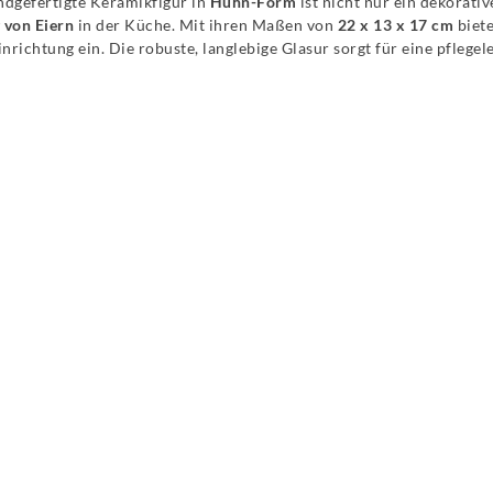
ndgefertigte Keramikfigur in
Huhn-Form
ist nicht nur ein dekorativ
 von Eiern
in der Küche. Mit ihren Maßen von
22 x 13 x 17 cm
biete
richtung ein. Die robuste, langlebige Glasur sorgt für eine pflege