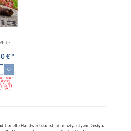
White
0 € *
ute ✓ Über
iebevoll
Werksnahe
11 bis 14
str.17b,
aditionelle Handwerkskunst mit einzigartigem Design.