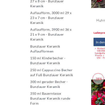
27 x 8 cm - Bunzlauer
Keramik
Auflaufform, 3000 ml 29 x
23 x 7 cm - Bunzlauer
Huhn 
Keramik
Auflaufform, 3900 ml 36 x
Ladenpre
21 x 9 cm - Bunzlauer
Keramik
In de
Bunzlauer Keramik
✓ Kostenl
Auflaufformen
100.000
handgefe
Preise ✓
150 ml Kinderbecher -
Uhr - F
Bunzlauer Keramik
250 ml Cappuccino Becher
auf Fuß Bunzlauer Keramik
-28%
300 ml gerader Becher -
Bunzlauer Keramik
350 ml Bauerntasse
Bunzlauer Keramik runde
Form