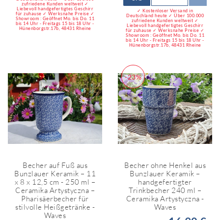
zufriedene Kunden weltweit ✓
Liebevoll handgefertigtes Geschirr
✓ Kostenloser Versand in
für zuhause ✓ Werksnahe Preise ✓
Deutschland heute ✓ Über 100.000
Showroom : Geöffnet Mo. bis Do. 11
zufriedene Kunden weltweit ✓
bis 14 Uhr - Freitags 15 bis 18 Uhr -
Liebevoll handgefertigtes Geschirr
Hünenborgstr.17b, 48431 Rheine
für zuhause ✓ Werksnahe Preise ✓
Showroom : Geöffnet Mo. bis Do. 11
bis 14 Uhr - Freitags 15 bis 18 Uhr -
Hünenborgstr.17b, 48431 Rheine
-23%
Becher auf Fuß aus
Becher ohne Henkel aus
Bunzlauer Keramik – 11
Bunzlauer Keramik –
x 8 x 12,5 cm - 250 ml –
handgefertigter
Ceramika Artystyczna –
Trinkbecher 240 ml –
Pharisäerbecher für
Ceramika Artystyczna -
stilvolle Heißgetränke -
Waves
Waves