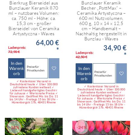
Bierkrug Bierseidel aus
Bunzlauer Keramik
Bunzlauer Keramik 870
Becher „PottMax“ –
ml – nutzbares Volumen:
Ceramika Artystyczna –
ca. 750 ml - Höhe: ca.
600 ml Nutzvolumen,
15,3 cm - großer
600 g, 10 x 14 x 12,5
Bierseidel von Ceramika
cm – Handbemalt –
Artystyczna - Waves
Nachhaltig hergestellt in
Bunzlau - Waves
64,00 €
34,90 €
Ladenpreis:
*
72,90 €
Ladenpreis:
*
42,50 €
In den
Preise für
Warenk
In den
Privatkunden
Preise für
orb
Warenk
Privatkunden
orb
✓ Kostenloser Versand in
Deutschland heute ✓ Über 100.000
✓ Kostenloser Versand in
zufriedene Kunden weltweit ✓
Deutschland heute ✓ Über 100.000
Liebevoll handgefertigtes Geschirr
zufriedene Kunden weltweit ✓
für zuhause ✓ Werksnahe Preise ✓
Liebevoll handgefertigtes Geschirr
Showroom : Geöffnet Mo. bis Do. 11
für zuhause ✓ Werksnahe Preise ✓
bis 14 Uhr - Freitags 15 bis 18 Uhr -
Showroom : Geöffnet Mo. bis Do. 11
Hünenborgstr.17b, 48431 Rheine
bis 14 Uhr - Freitags 15 bis 18 Uhr -
Hünenborgstr.17b, 48431 Rheine
-18%
-24%