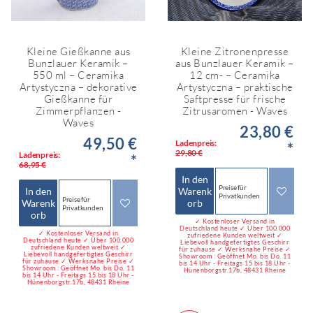
Kleine Gießkanne aus
Kleine Zitronenpresse
Bunzlauer Keramik –
aus Bunzlauer Keramik –
550 ml – Ceramika
12 cm- – Ceramika
Artystyczna – dekorative
Artystyczna – praktische
Gießkanne für
Saftpresse für frische
Zimmerpflanzen -
Zitrusaromen - Waves
Waves
23,80 €
49,50 €
Ladenpreis:
*
29,80 €
Ladenpreis:
*
68,95 €
In den
Preise für
In den
Warenk
Privatkunden
Preise für
Warenk
orb
Privatkunden
orb
✓ Kostenloser Versand in
Deutschland heute ✓ Über 100.000
✓ Kostenloser Versand in
zufriedene Kunden weltweit ✓
Deutschland heute ✓ Über 100.000
Liebevoll handgefertigtes Geschirr
zufriedene Kunden weltweit ✓
für zuhause ✓ Werksnahe Preise ✓
Liebevoll handgefertigtes Geschirr
Showroom : Geöffnet Mo. bis Do. 11
für zuhause ✓ Werksnahe Preise ✓
bis 14 Uhr - Freitags 15 bis 18 Uhr -
Showroom : Geöffnet Mo. bis Do. 11
Hünenborgstr.17b, 48431 Rheine
bis 14 Uhr - Freitags 15 bis 18 Uhr -
Hünenborgstr.17b, 48431 Rheine