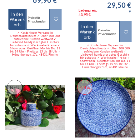
69,90 € *
29,50 €
Ladenpreis:
*
In den
43,95 €
Preise für
Warenk
Privatkunden
orb
In den
Preise für
Warenk
✓ Kostenloser Versand in
Privatkunden
Deutschland heute ✓ Über 100.000
orb
zufriedene Kunden weltweit ✓
Liebevoll handgefertigtes Geschirr
für zuhause ✓ Werksnahe Preise ✓
✓ Kostenloser Versand in
Showroom : Geöffnet Mo. bis Do. 11
Deutschland heute ✓ Über 100.000
bis 14 Uhr - Freitags 15 bis 18 Uhr -
zufriedene Kunden weltweit ✓
Hünenborgstr.17b, 48431 Rheine
Liebevoll handgefertigtes Geschirr
für zuhause ✓ Werksnahe Preise ✓
Showroom : Geöffnet Mo. bis Do. 11
bis 14 Uhr - Freitags 15 bis 18 Uhr -
Hünenborgstr.17b, 48431 Rheine
NEU
-24%