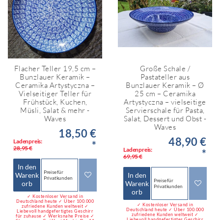
Flacher Teller 19,5 cm –
Große Schale /
Bunzlauer Keramik –
Pastateller aus
Ceramika Artystyczna –
Bunzlauer Keramik – Ø
Vielseitiger Teller für
25 cm – Ceramika
Frühstück, Kuchen,
Artystyczna – vielseitige
Müsli, Salat & mehr -
Servierschale für Pasta,
Waves
Salat, Dessert und Obst -
Waves
18,50 €
48,90 €
Ladenpreis:
*
28,95 €
Ladenpreis:
*
69,95 €
In den
Preise für
Warenk
In den
Privatkunden
Preise für
orb
Warenk
Privatkunden
orb
✓ Kostenloser Versand in
Deutschland heute ✓ Über 100.000
✓ Kostenloser Versand in
zufriedene Kunden weltweit ✓
Deutschland heute ✓ Über 100.000
Liebevoll handgefertigtes Geschirr
zufriedene Kunden weltweit ✓
für zuhause ✓ Werksnahe Preise ✓
Liebevoll handgefertigtes Geschirr