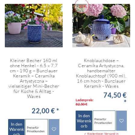
-10%
Kleiner Becher 160 ml
Knoblauchdose –
ohne Henkel - 6,5 x 7,7
Ceramika Artystyczna,
cm - 190 g – Bunzlauer
handbemalter
Keramik – Ceramika
Knoblauchtopf (900 ml),
Artystyczna –
16 cm hoch - Bunzlauer
vielseitiger Mini-Becher
Keramik - Waves
für Küche & Alltag -
74,50 €
Waves
Ladenpreis:
*
82,50 €
22,00 € *
In den
Preise für
Warenk
Privatkunden
In den
orb
Preise für
Warenk
Privatkunden
orb
✓ Kostenloser Versand in