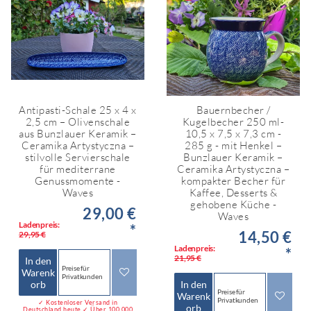
Antipasti-Schale 25 x 4 x
Bauernbecher /
2,5 cm – Olivenschale
Kugelbecher 250 ml-
aus Bunzlauer Keramik –
10,5 x 7,5 x 7,3 cm -
Ceramika Artystyczna –
285 g - mit Henkel –
stilvolle Servierschale
Bunzlauer Keramik –
für mediterrane
Ceramika Artystyczna –
Genussmomente -
kompakter Becher für
Waves
Kaffee, Desserts &
gehobene Küche -
29,00 €
Waves
Ladenpreis:
*
14,50 €
29,95 €
Ladenpreis:
*
21,95 €
In den
Preise für
Warenk
Privatkunden
orb
In den
Preise für
Warenk
Privatkunden
✓ Kostenloser Versand in
orb
Deutschland heute ✓ Über 100.000