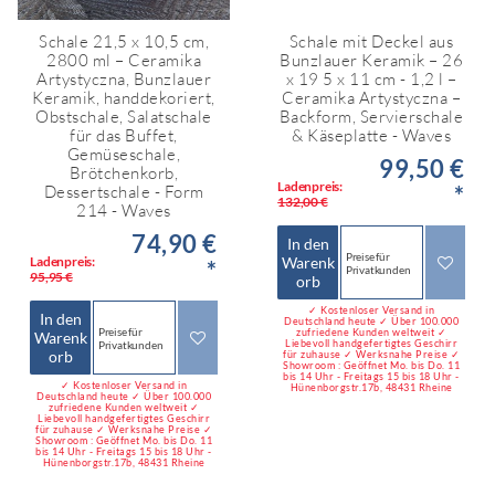
Schale 21,5 x 10,5 cm,
Schale mit Deckel aus
2800 ml – Ceramika
Bunzlauer Keramik – 26
Artystyczna, Bunzlauer
x 19 5 x 11 cm - 1,2 l –
Keramik, handdekoriert,
Ceramika Artystyczna –
Obstschale, Salatschale
Backform, Servierschale
für das Buffet,
& Käseplatte - Waves
Gemüseschale,
99,50 €
Brötchenkorb,
Ladenpreis:
*
Dessertschale - Form
132,00 €
214 - Waves
74,90 €
In den
Preise für
Ladenpreis:
Warenk
*
Privatkunden
95,95 €
orb
✓ Kostenloser Versand in
In den
Deutschland heute ✓ Über 100.000
Preise für
zufriedene Kunden weltweit ✓
Warenk
Liebevoll handgefertigtes Geschirr
Privatkunden
orb
für zuhause ✓ Werksnahe Preise ✓
Showroom : Geöffnet Mo. bis Do. 11
bis 14 Uhr - Freitags 15 bis 18 Uhr -
✓ Kostenloser Versand in
Hünenborgstr.17b, 48431 Rheine
Deutschland heute ✓ Über 100.000
zufriedene Kunden weltweit ✓
Liebevoll handgefertigtes Geschirr
für zuhause ✓ Werksnahe Preise ✓
Showroom : Geöffnet Mo. bis Do. 11
bis 14 Uhr - Freitags 15 bis 18 Uhr -
Hünenborgstr.17b, 48431 Rheine