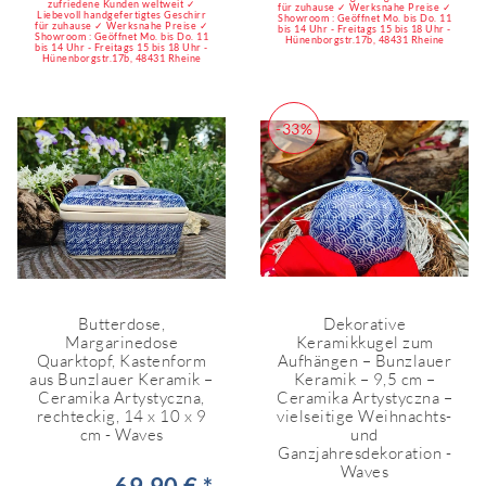
zufriedene Kunden weltweit ✓
für zuhause ✓ Werksnahe Preise ✓
Liebevoll handgefertigtes Geschirr
Showroom : Geöffnet Mo. bis Do. 11
für zuhause ✓ Werksnahe Preise ✓
bis 14 Uhr - Freitags 15 bis 18 Uhr -
Showroom : Geöffnet Mo. bis Do. 11
Hünenborgstr.17b, 48431 Rheine
bis 14 Uhr - Freitags 15 bis 18 Uhr -
Hünenborgstr.17b, 48431 Rheine
-33%
Butterdose,
Dekorative
Margarinedose
Keramikkugel zum
Quarktopf, Kastenform
Aufhängen – Bunzlauer
aus Bunzlauer Keramik –
Keramik – 9,5 cm –
Ceramika Artystyczna,
Ceramika Artystyczna –
rechteckig, 14 x 10 x 9
vielseitige Weihnachts-
cm - Waves
und
Ganzjahresdekoration -
Waves