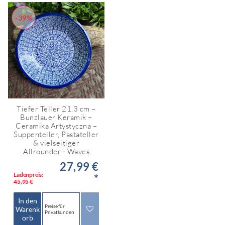
-39%
Tiefer Teller 21,3 cm –
Bunzlauer Keramik –
Ceramika Artystyczna –
Suppenteller, Pastateller
& vielseitiger
Allrounder - Waves
27,99 €
Ladenpreis:
*
45,95 €
In den
Preise für
Warenk
Privatkunden
orb