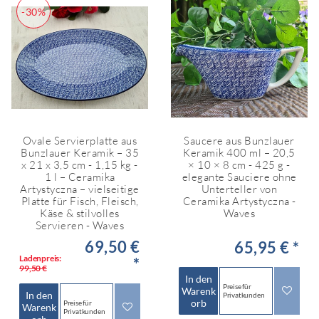
-30%
Ovale Servierplatte aus
Saucere aus Bunzlauer
Bunzlauer Keramik – 35
Keramik 400 ml – 20,5
x 21 x 3,5 cm - 1,15 kg -
× 10 × 8 cm - 425 g -
1 l – Ceramika
elegante Sauciere ohne
Artystyczna – vielseitige
Unterteller von
Platte für Fisch, Fleisch,
Ceramika Artystyczna -
Käse & stilvolles
Waves
Servieren - Waves
69,50 €
65,95 € *
Ladenpreis:
*
99,50 €
In den
Preise für
Warenk
In den
Privatkunden
orb
Preise für
Warenk
Privatkunden