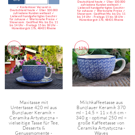
Deutschland heute ✓ Über 100.000
zufriedene Kunden weltweit ✓
✓ Kostenloser Versand in
Liebevoll handgefertigtes Geschirr
Deutschland heute ✓ Über 100.000
für zuhause ✓ Werksnahe Preise ✓
zufriedene Kunden weltweit ✓
Showroom : Geöffnet Mo. bis Do. 11
Liebevoll handgefertigtes Geschirr
bis 14 Uhr - Freitags 15 bis 18 Uhr -
für zuhause ✓ Werksnahe Preise ✓
Hünenborgstr.17b, 48431 Rheine
Showroom : Geöffnet Mo. bis Do. 11
bis 14 Uhr - Freitags 15 bis 18 Uhr -
Hünenborgstr.17b, 48431 Rheine
-19%
-12%
Maxitasse mit
Milchkaffeetasse aus
Untertasse 420 ml aus
Bunzlauer Keramik 370
Bunzlauer Keramik –
ml - 14,5 × 11 x 6,6 cm -
Ceramika Artystyczna –
340 g - optimal 250 ml –
vielseitige Tasse für Tee,
große Kaffeetasse von
Desserts &
Ceramika Artystyczna -
Genussmomente -
Waves