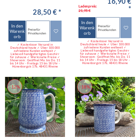
16,90 €
Ladenpreis:
*
28,50 € *
21,95 €
In den
In den
Preise für
Warenk
Preise für
Privatkunden
Warenk
orb
Privatkunden
orb
✓ Kostenloser Versand in
Deutschland heute ✓ Über 100.000
✓ Kostenloser Versand in
zufriedene Kunden weltweit ✓
Deutschland heute ✓ Über 100.000
Liebevoll handgefertigtes Geschirr
zufriedene Kunden weltweit ✓
für zuhause ✓ Werksnahe Preise ✓
Liebevoll handgefertigtes Geschirr
Showroom : Geöffnet Mo. bis Do. 11
für zuhause ✓ Werksnahe Preise ✓
bis 14 Uhr - Freitags 15 bis 18 Uhr -
Showroom : Geöffnet Mo. bis Do. 11
Hünenborgstr.17b, 48431 Rheine
bis 14 Uhr - Freitags 15 bis 18 Uhr -
Hünenborgstr.17b, 48431 Rheine
-12%
-18%