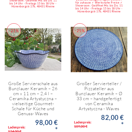
Showroom : Geöffnet Mo. bis Do. 11
für zuhause ✓ Werksnahe Preise ✓
bis 14 Uhr - Freitags 15 bis 18 Uhr -
Showroom : Geöffnet Mo. bis Do. 11
Hünenborgstr.17b, 48431 Rheine
bis 14 Uhr - Freitags 15 bis 18 Uhr -
Hünenborgstr.17b, 48431 Rheine
-21%
-25%
Große Servierschale aus
Großer Servierteller /
Bunzlauer Keramik – 26
Pizzateller aus
cm x 11 cm – 2,4 l –
Bunzlauer Keramik – Ø
Ceramika Artystyczna –
33 cm – handgefertigt
vielseitige Gourmet-
von Ceramika
Schale für Küche und
Artystyczna - Waves
Genuss- Waves
82,00 €
98,00 €
Ladenpreis:
*
109,00 €
Ladenpreis:
*
124,00 €