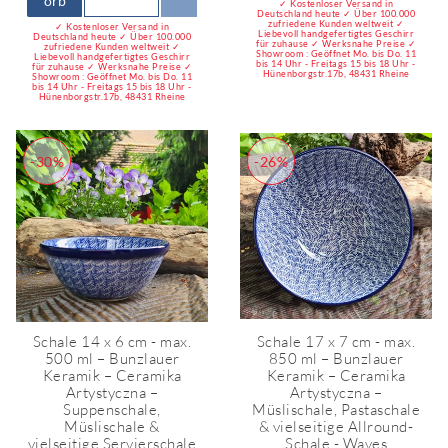
orb
✓ Kostenloser Versand in
Deutschland heute ✓ Über 100.000
zufriedene Kunden weltweit ✓
✓ Kostenloser Versand in
Liebevoll handgefertigtes Geschirr
Deutschland heute ✓ Über 100.000
für zuhause ✓ Werksnahe Preise ✓
zufriedene Kunden weltweit ✓
Showroom : Geöffnet Mo. bis Do. 11
Liebevoll handgefertigtes Geschirr
bis 14 Uhr - Freitags 15 bis 18 Uhr -
für zuhause ✓ Werksnahe Preise ✓
Hünenborgstr.17b, 48431 Rheine
Showroom : Geöffnet Mo. bis Do. 11
bis 14 Uhr - Freitags 15 bis 18 Uhr -
Hünenborgstr.17b, 48431 Rheine
-30%
-26%
Schale 14 x 6 cm - max.
Schale 17 x 7 cm - max.
500 ml – Bunzlauer
850 ml – Bunzlauer
Keramik – Ceramika
Keramik – Ceramika
Artystyczna –
Artystyczna –
Suppenschale,
Müslischale, Pastaschale
Müslischale &
& vielseitige Allround-
vielseitige Servierschale
Schale - Waves