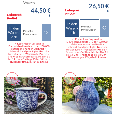
Waves
26,50 €
44,50 €
Ladenpreis:
*
29,95 €
Ladenpreis:
*
54,90 €
In den
Preise für
In den
Warenk
Privatkunden
Preise für
Warenk
orb
Privatkunden
orb
✓ Kostenloser Versand in
Deutschland heute ✓ Über 100.000
✓ Kostenloser Versand in
zufriedene Kunden weltweit ✓
Deutschland heute ✓ Über 100.000
Liebevoll handgefertigtes Geschirr
zufriedene Kunden weltweit ✓
für zuhause ✓ Werksnahe Preise ✓
Liebevoll handgefertigtes Geschirr
Showroom : Geöffnet Mo. bis Do. 11
für zuhause ✓ Werksnahe Preise ✓
bis 14 Uhr - Freitags 15 bis 18 Uhr -
Showroom : Geöffnet Mo. bis Do. 11
Hünenborgstr.17b, 48431 Rheine
bis 14 Uhr - Freitags 15 bis 18 Uhr -
Hünenborgstr.17b, 48431 Rheine
-33%
-48%