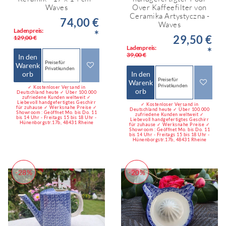
Waves
Over Kaffeefilter von
Ceramika Artystyczna -
74,00 €
Waves
Ladenpreis:
*
29,50 €
129,00 €
Ladenpreis:
*
39,00 €
In den
Preise für
Warenk
Privatkunden
orb
In den
Preise für
Warenk
Privatkunden
✓ Kostenloser Versand in
orb
Deutschland heute ✓ Über 100.000
zufriedene Kunden weltweit ✓
Liebevoll handgefertigtes Geschirr
✓ Kostenloser Versand in
für zuhause ✓ Werksnahe Preise ✓
Deutschland heute ✓ Über 100.000
Showroom : Geöffnet Mo. bis Do. 11
zufriedene Kunden weltweit ✓
bis 14 Uhr - Freitags 15 bis 18 Uhr -
Liebevoll handgefertigtes Geschirr
Hünenborgstr.17b, 48431 Rheine
für zuhause ✓ Werksnahe Preise ✓
Showroom : Geöffnet Mo. bis Do. 11
bis 14 Uhr - Freitags 15 bis 18 Uhr -
Hünenborgstr.17b, 48431 Rheine
-28%
-20%