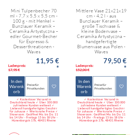
Mini Tulpenbecher 70
Mittlere Vase 21x21x19
ml - 7,7 x 5,5 x 5,5 cm -
cm - 4,2 l - aus
100 g - mit Henkel –
Bunzlauer Keramik –
Bunzlauer Keramik –
große Tischvase &
Ceramika Artystyczna –
kleine Bodenvase –
edler Gourmet-Becher
Ceramika Artystyczna –
für Espresso &
handgefertigte
Dessertkreationen -
Blumenvase aus Polen -
Waves
Waves
11,95 €
79,50 €
Ladenpreis:
Ladenpreis:
*
*
17,95 €
152,00 €
In den
In den
Preise für
Preise für
Warenk
Warenk
Privatkunden
Privatkunden
orb
orb
✓ Kostenloser Versand in
✓ Kostenloser Versand in
Deutschland heute ✓ Über 100.000
Deutschland heute ✓ Über 100.000
zufriedene Kunden weltweit ✓
zufriedene Kunden weltweit ✓
Liebevoll handgefertigtes Geschirr
Liebevoll handgefertigtes Geschirr
für zuhause ✓ Werksnahe Preise ✓
für zuhause ✓ Werksnahe Preise ✓
Showroom : Geöffnet Mo. bis Do. 11
Showroom : Geöffnet Mo. bis Do. 11
bis 14 Uhr - Freitags 15 bis 18 Uhr -
bis 14 Uhr - Freitags 15 bis 18 Uhr -
Hünenborgstr.17b, 48431 Rheine
Hünenborgstr.17b, 48431 Rheine