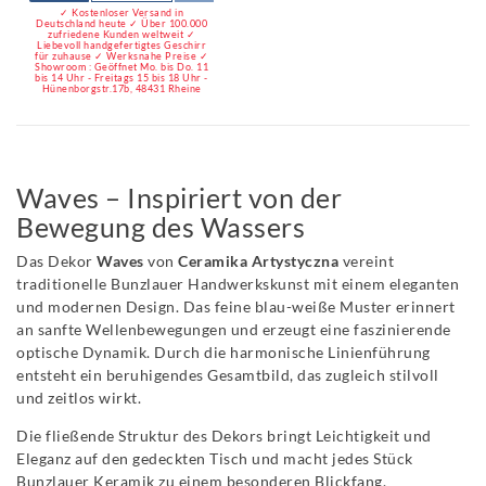
✓ Kostenloser Versand in
Deutschland heute ✓ Über 100.000
zufriedene Kunden weltweit ✓
Liebevoll handgefertigtes Geschirr
für zuhause ✓ Werksnahe Preise ✓
Showroom : Geöffnet Mo. bis Do. 11
bis 14 Uhr - Freitags 15 bis 18 Uhr -
Hünenborgstr.17b, 48431 Rheine
Waves – Inspiriert von der
Bewegung des Wassers
Das Dekor
Waves
von
Ceramika Artystyczna
vereint
traditionelle Bunzlauer Handwerkskunst mit einem eleganten
und modernen Design. Das feine blau-weiße Muster erinnert
an sanfte Wellenbewegungen und erzeugt eine faszinierende
optische Dynamik. Durch die harmonische Linienführung
entsteht ein beruhigendes Gesamtbild, das zugleich stilvoll
und zeitlos wirkt.
Die fließende Struktur des Dekors bringt Leichtigkeit und
Eleganz auf den gedeckten Tisch und macht jedes Stück
Bunzlauer Keramik zu einem besonderen Blickfang.