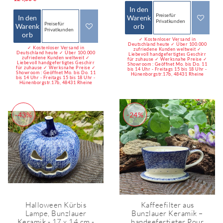
In den
Preise für
In den
Warenk
Privatkunden
Preise für
Warenk
orb
Privatkunden
orb
✓ Kostenloser Versand in
Deutschland heute ✓ Über 100.000
✓ Kostenloser Versand in
zufriedene Kunden weltweit ✓
Deutschland heute ✓ Über 100.000
Liebevoll handgefertigtes Geschirr
zufriedene Kunden weltweit ✓
für zuhause ✓ Werksnahe Preise ✓
Liebevoll handgefertigtes Geschirr
Showroom : Geöffnet Mo. bis Do. 11
für zuhause ✓ Werksnahe Preise ✓
bis 14 Uhr - Freitags 15 bis 18 Uhr -
Showroom : Geöffnet Mo. bis Do. 11
Hünenborgstr.17b, 48431 Rheine
bis 14 Uhr - Freitags 15 bis 18 Uhr -
Hünenborgstr.17b, 48431 Rheine
-43%
-24%
Halloween Kürbis
Kaffeefilter aus
Lampe, Bunzlauer
Bunzlauer Keramik –
Keramik - 17 x 14 cm -
handgefertigter Pour