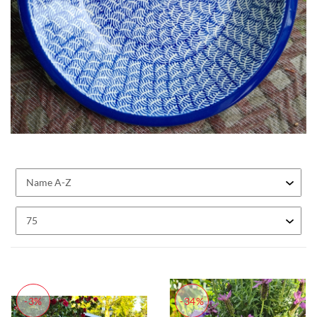
-3%
-34%