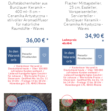
Duftstäbchenhalter aus
Flacher Mittagsteller,
Bunzlauer Keramik –
25 cm, Essteller,
400 ml- 8 cm –
Vorspeisenteller,
Ceramika Artystyczna –
Servierteller -
stilvoller Aromadiffusor
Bunzlauer Keramik -
für natürliche
Ceramika Artystyczna -
Raumdüfte - Waves
Waves
34,90 €
36,00 € *
Ladenpreis:
*
45,95 €
In den
In den
Preise für
Warenk
Preise für
Warenk
Privatkunden
Privatkunden
orb
orb
✓ Kostenloser Versand in
✓ Kostenloser Versand in
Deutschland heute ✓ Über 100.000
Deutschland heute ✓ Über 100.000
zufriedene Kunden weltweit ✓
zufriedene Kunden weltweit ✓
Liebevoll handgefertigtes Geschirr
Liebevoll handgefertigtes Geschirr
für zuhause ✓ Werksnahe Preise ✓
für zuhause ✓ Werksnahe Preise ✓
Showroom : Geöffnet Mo. bis Do. 11
Showroom : Geöffnet Mo. bis Do. 11
bis 14 Uhr - Freitags 15 bis 18 Uhr -
bis 14 Uhr - Freitags 15 bis 18 Uhr -
Hünenborgstr.17b, 48431 Rheine
Hünenborgstr.17b, 48431 Rheine
-36%
-30%