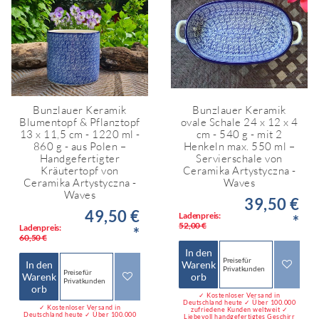
Bunzlauer Keramik
Bunzlauer Keramik
Blumentopf & Pflanztopf
ovale Schale 24 x 12 x 4
13 x 11,5 cm - 1220 ml -
cm - 540 g - mit 2
860 g - aus Polen –
Henkeln max. 550 ml –
Handgefertigter
Servierschale von
Kräutertopf von
Ceramika Artystyczna -
Ceramika Artystyczna -
Waves
Waves
39,50 €
49,50 €
Ladenpreis:
*
52,00 €
Ladenpreis:
*
60,50 €
In den
Preise für
In den
Warenk
Privatkunden
Preise für
Warenk
orb
Privatkunden
orb
✓ Kostenloser Versand in
Deutschland heute ✓ Über 100.000
✓ Kostenloser Versand in
zufriedene Kunden weltweit ✓
Deutschland heute ✓ Über 100.000
Liebevoll handgefertigtes Geschirr