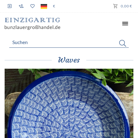
€
0,00 €
Waves