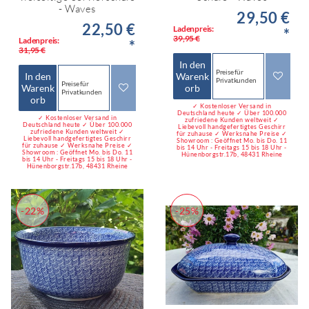
- Waves
29,50 €
22,50 €
Ladenpreis:
*
39,95 €
Ladenpreis:
*
31,95 €
In den
Preise für
In den
Warenk
Privatkunden
Preise für
Warenk
orb
Privatkunden
orb
✓ Kostenloser Versand in
Deutschland heute ✓ Über 100.000
✓ Kostenloser Versand in
zufriedene Kunden weltweit ✓
Deutschland heute ✓ Über 100.000
Liebevoll handgefertigtes Geschirr
zufriedene Kunden weltweit ✓
für zuhause ✓ Werksnahe Preise ✓
Liebevoll handgefertigtes Geschirr
Showroom : Geöffnet Mo. bis Do. 11
für zuhause ✓ Werksnahe Preise ✓
bis 14 Uhr - Freitags 15 bis 18 Uhr -
Showroom : Geöffnet Mo. bis Do. 11
Hünenborgstr.17b, 48431 Rheine
bis 14 Uhr - Freitags 15 bis 18 Uhr -
Hünenborgstr.17b, 48431 Rheine
-22%
-25%