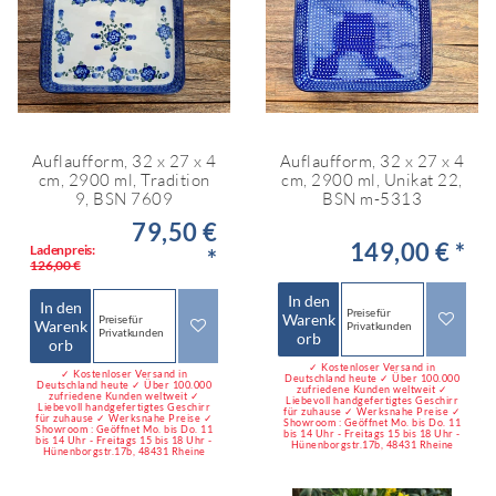
Auflaufform, 32 x 27 x 4
Auflaufform, 32 x 27 x 4
cm, 2900 ml, Tradition
cm, 2900 ml, Unikat 22,
9, BSN 7609
BSN m-5313
79,50 €
149,00 € *
Ladenpreis:
*
126,00 €
In den
In den
Preise für
Warenk
Preise für
Warenk
Privatkunden
Privatkunden
orb
orb
✓ Kostenloser Versand in
✓ Kostenloser Versand in
Deutschland heute ✓ Über 100.000
Deutschland heute ✓ Über 100.000
zufriedene Kunden weltweit ✓
zufriedene Kunden weltweit ✓
Liebevoll handgefertigtes Geschirr
Liebevoll handgefertigtes Geschirr
für zuhause ✓ Werksnahe Preise ✓
für zuhause ✓ Werksnahe Preise ✓
Showroom : Geöffnet Mo. bis Do. 11
Showroom : Geöffnet Mo. bis Do. 11
bis 14 Uhr - Freitags 15 bis 18 Uhr -
bis 14 Uhr - Freitags 15 bis 18 Uhr -
Hünenborgstr.17b, 48431 Rheine
Hünenborgstr.17b, 48431 Rheine