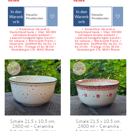
95,95 €
95,95 €
In den
In den
Preise für
Preise für
Warenk
Warenk
Privatkunden
Privatkunden
orb
orb
✓ Kostenloser Versand in
✓ Kostenloser Versand in
Deutschland heute ✓ Über 100.000
Deutschland heute ✓ Über 100.000
zufriedene Kunden weltweit ✓
zufriedene Kunden weltweit ✓
Liebevoll handgefertigtes Geschirr
Liebevoll handgefertigtes Geschirr
für zuhause ✓ Werksnahe Preise ✓
für zuhause ✓ Werksnahe Preise ✓
Showroom : Geöffnet Mo. bis Do. 11
Showroom : Geöffnet Mo. bis Do. 11
bis 14 Uhr - Freitags 15 bis 18 Uhr -
bis 14 Uhr - Freitags 15 bis 18 Uhr -
Hünenborgstr.17b, 48431 Rheine
Hünenborgstr.17b, 48431 Rheine
-27%
-27%
Schale 21,5 x 10,5 cm,
Schale 21,5 x 10,5 cm,
2800 ml – Ceramika
2800 ml – Ceramika