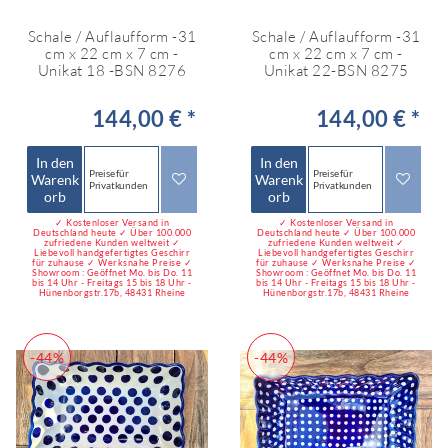
Schale / Auflaufform -31
Schale / Auflaufform -31
cm x 22 cm x 7 cm -
cm x 22 cm x 7 cm -
Unikat 18 -BSN 8276
Unikat 22-BSN 8275
144,00 € *
144,00 € *
In den
In den
Preise für
Preise für
Warenk
Warenk
Privatkunden
Privatkunden
orb
orb
✓ Kostenloser Versand in
✓ Kostenloser Versand in
Deutschland heute ✓ Über 100.000
Deutschland heute ✓ Über 100.000
zufriedene Kunden weltweit ✓
zufriedene Kunden weltweit ✓
Liebevoll handgefertigtes Geschirr
Liebevoll handgefertigtes Geschirr
für zuhause ✓ Werksnahe Preise ✓
für zuhause ✓ Werksnahe Preise ✓
Showroom : Geöffnet Mo. bis Do. 11
Showroom : Geöffnet Mo. bis Do. 11
bis 14 Uhr - Freitags 15 bis 18 Uhr -
bis 14 Uhr - Freitags 15 bis 18 Uhr -
Hünenborgstr.17b, 48431 Rheine
Hünenborgstr.17b, 48431 Rheine
-44%
-44%