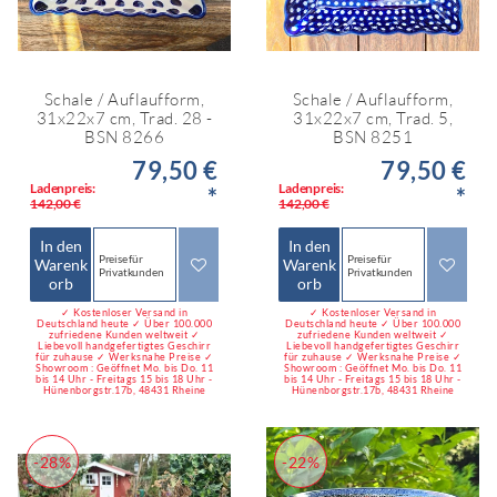
Schale / Auflaufform,
Schale / Auflaufform,
31x22x7 cm, Trad. 28 -
31x22x7 cm, Trad. 5,
BSN 8266
BSN 8251
79,50 €
79,50 €
Ladenpreis:
Ladenpreis:
*
*
142,00 €
142,00 €
In den
In den
Preise für
Preise für
Warenk
Warenk
Privatkunden
Privatkunden
orb
orb
✓ Kostenloser Versand in
✓ Kostenloser Versand in
Deutschland heute ✓ Über 100.000
Deutschland heute ✓ Über 100.000
zufriedene Kunden weltweit ✓
zufriedene Kunden weltweit ✓
Liebevoll handgefertigtes Geschirr
Liebevoll handgefertigtes Geschirr
für zuhause ✓ Werksnahe Preise ✓
für zuhause ✓ Werksnahe Preise ✓
Showroom : Geöffnet Mo. bis Do. 11
Showroom : Geöffnet Mo. bis Do. 11
bis 14 Uhr - Freitags 15 bis 18 Uhr -
bis 14 Uhr - Freitags 15 bis 18 Uhr -
Hünenborgstr.17b, 48431 Rheine
Hünenborgstr.17b, 48431 Rheine
-28%
-22%