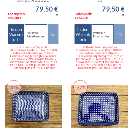
28, BSN 22122
35
79,50 €
79,50 €
Ladenpreis:
Ladenpreis:
*
*
126,00 €
126,00 €
In den
In den
Preise für
Preise für
Warenk
Warenk
Privatkunden
Privatkunden
orb
orb
✓ Kostenloser Versand in
✓ Kostenloser Versand in
Deutschland heute ✓ Über 100.000
Deutschland heute ✓ Über 100.000
zufriedene Kunden weltweit ✓
zufriedene Kunden weltweit ✓
Liebevoll handgefertigtes Geschirr
Liebevoll handgefertigtes Geschirr
für zuhause ✓ Werksnahe Preise ✓
für zuhause ✓ Werksnahe Preise ✓
Showroom : Geöffnet Mo. bis Do. 11
Showroom : Geöffnet Mo. bis Do. 11
bis 14 Uhr - Freitags 15 bis 18 Uhr -
bis 14 Uhr - Freitags 15 bis 18 Uhr -
Hünenborgstr.17b, 48431 Rheine
Hünenborgstr.17b, 48431 Rheine
-37%
-37%