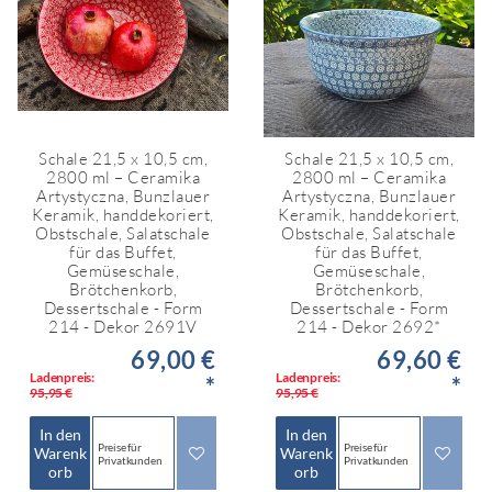
Schale 21,5 x 10,5 cm,
Schale 21,5 x 10,5 cm,
2800 ml – Ceramika
2800 ml – Ceramika
Artystyczna, Bunzlauer
Artystyczna, Bunzlauer
Keramik, handdekoriert,
Keramik, handdekoriert,
Obstschale, Salatschale
Obstschale, Salatschale
für das Buffet,
für das Buffet,
Gemüseschale,
Gemüseschale,
Brötchenkorb,
Brötchenkorb,
Dessertschale - Form
Dessertschale - Form
214 - Dekor 2691V
214 - Dekor 2692*
69,00 €
69,60 €
Ladenpreis:
Ladenpreis:
*
*
95,95 €
95,95 €
In den
In den
Preise für
Preise für
Warenk
Warenk
Privatkunden
Privatkunden
orb
orb