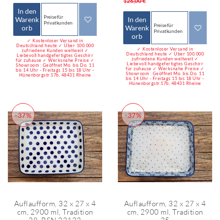
126,00 €
In den
Preise für
Warenk
In den
Privatkunden
Preise für
orb
Warenk
Privatkunden
orb
✓ Kostenloser Versand in
Deutschland heute ✓ Über 100.000
✓ Kostenloser Versand in
zufriedene Kunden weltweit ✓
Deutschland heute ✓ Über 100.000
Liebevoll handgefertigtes Geschirr
zufriedene Kunden weltweit ✓
für zuhause ✓ Werksnahe Preise ✓
Liebevoll handgefertigtes Geschirr
Showroom : Geöffnet Mo. bis Do. 11
für zuhause ✓ Werksnahe Preise ✓
bis 14 Uhr - Freitags 15 bis 18 Uhr -
Showroom : Geöffnet Mo. bis Do. 11
Hünenborgstr.17b, 48431 Rheine
bis 14 Uhr - Freitags 15 bis 18 Uhr -
Hünenborgstr.17b, 48431 Rheine
-37%
-37%
Auflaufform, 32 x 27 x 4
Auflaufform, 32 x 27 x 4
cm, 2900 ml, Tradition
cm, 2900 ml, Tradition