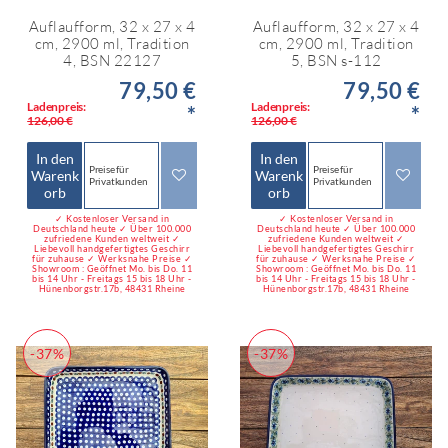
Auflaufform, 32 x 27 x 4
Auflaufform, 32 x 27 x 4
cm, 2900 ml, Tradition
cm, 2900 ml, Tradition
4, BSN 22127
5, BSN s-112
79,50 €
79,50 €
Ladenpreis:
Ladenpreis:
*
*
126,00 €
126,00 €
In den
In den
Preise für
Preise für
Warenk
Warenk
Privatkunden
Privatkunden
orb
orb
✓ Kostenloser Versand in
✓ Kostenloser Versand in
Deutschland heute ✓ Über 100.000
Deutschland heute ✓ Über 100.000
zufriedene Kunden weltweit ✓
zufriedene Kunden weltweit ✓
Liebevoll handgefertigtes Geschirr
Liebevoll handgefertigtes Geschirr
für zuhause ✓ Werksnahe Preise ✓
für zuhause ✓ Werksnahe Preise ✓
Showroom : Geöffnet Mo. bis Do. 11
Showroom : Geöffnet Mo. bis Do. 11
bis 14 Uhr - Freitags 15 bis 18 Uhr -
bis 14 Uhr - Freitags 15 bis 18 Uhr -
Hünenborgstr.17b, 48431 Rheine
Hünenborgstr.17b, 48431 Rheine
-37%
-37%