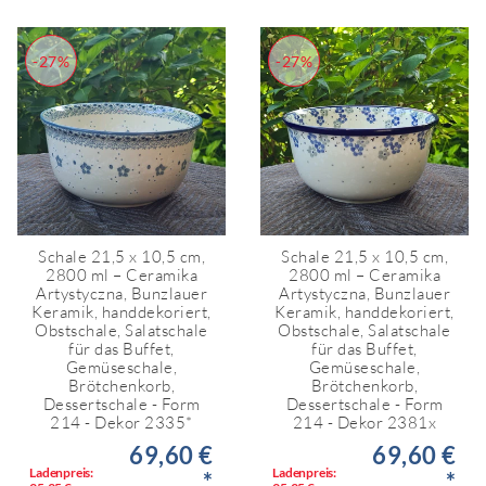
-27%
-27%
Schale 21,5 x 10,5 cm,
Schale 21,5 x 10,5 cm,
2800 ml – Ceramika
2800 ml – Ceramika
Artystyczna, Bunzlauer
Artystyczna, Bunzlauer
Keramik, handdekoriert,
Keramik, handdekoriert,
Obstschale, Salatschale
Obstschale, Salatschale
für das Buffet,
für das Buffet,
Gemüseschale,
Gemüseschale,
Brötchenkorb,
Brötchenkorb,
Dessertschale - Form
Dessertschale - Form
214 - Dekor 2335*
214 - Dekor 2381x
69,60 €
69,60 €
Ladenpreis:
Ladenpreis:
*
*