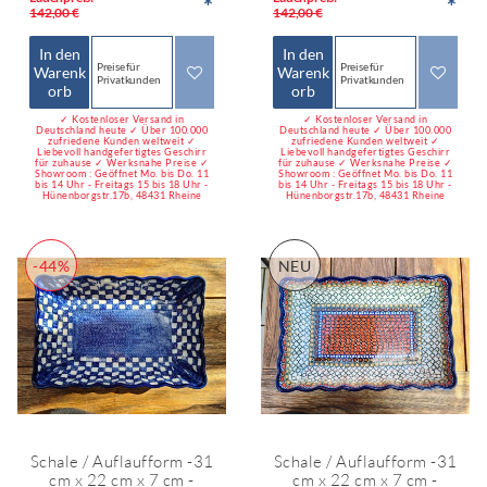
*
*
142,00 €
142,00 €
In den
In den
Preise für
Preise für
Warenk
Warenk
Privatkunden
Privatkunden
orb
orb
✓ Kostenloser Versand in
✓ Kostenloser Versand in
Deutschland heute ✓ Über 100.000
Deutschland heute ✓ Über 100.000
zufriedene Kunden weltweit ✓
zufriedene Kunden weltweit ✓
Liebevoll handgefertigtes Geschirr
Liebevoll handgefertigtes Geschirr
für zuhause ✓ Werksnahe Preise ✓
für zuhause ✓ Werksnahe Preise ✓
Showroom : Geöffnet Mo. bis Do. 11
Showroom : Geöffnet Mo. bis Do. 11
bis 14 Uhr - Freitags 15 bis 18 Uhr -
bis 14 Uhr - Freitags 15 bis 18 Uhr -
Hünenborgstr.17b, 48431 Rheine
Hünenborgstr.17b, 48431 Rheine
-44%
NEU
Schale / Auflaufform -31
Schale / Auflaufform -31
cm x 22 cm x 7 cm -
cm x 22 cm x 7 cm -