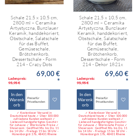
Schale 21,5 x 10,5 cm,
Schale 21,5 x 10,5 cm,
2800 ml – Ceramika
2800 ml – Ceramika
Artystyczna, Bunzlauer
Artystyczna, Bunzlauer
Keramik, handdekoriert,
Keramik, handdekoriert,
Obstschale, Salatschale
Obstschale, Salatschale
für das Buffet,
für das Buffet,
Gemüseschale,
Gemüseschale,
Brötchenkorb,
Brötchenkorb,
Dessertschale - Form
Dessertschale - Form
214 - Crazy Dots
214 - Dekor 1821x
69,00 €
69,60 €
Ladenpreis:
Ladenpreis:
*
*
95,95 €
95,95 €
In den
In den
Preise für
Preise für
Warenk
Warenk
Privatkunden
Privatkunden
orb
orb
✓ Kostenloser Versand in
✓ Kostenloser Versand in
Deutschland heute ✓ Über 100.000
Deutschland heute ✓ Über 100.000
zufriedene Kunden weltweit ✓
zufriedene Kunden weltweit ✓
Liebevoll handgefertigtes Geschirr
Liebevoll handgefertigtes Geschirr
für zuhause ✓ Werksnahe Preise ✓
für zuhause ✓ Werksnahe Preise ✓
Showroom : Geöffnet Mo. bis Do. 11
Showroom : Geöffnet Mo. bis Do. 11
bis 14 Uhr - Freitags 15 bis 18 Uhr -
bis 14 Uhr - Freitags 15 bis 18 Uhr -
Hünenborgstr.17b, 48431 Rheine
Hünenborgstr.17b, 48431 Rheine