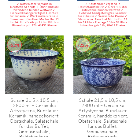
✓ Kostenloser Versand in
✓ Kostenloser Versand in
Deutschland heute ✓ Über 100.000
Deutschland heute ✓ Über 100.000
zufriedene Kunden weltweit ✓
zufriedene Kunden weltweit ✓
Liebevoll handgefertigtes Geschirr
Liebevoll handgefertigtes Geschirr
für zuhause ✓ Werksnahe Preise ✓
für zuhause ✓ Werksnahe Preise ✓
Showroom : Geöffnet Mo. bis Do. 11
Showroom : Geöffnet Mo. bis Do. 11
bis 14 Uhr - Freitags 15 bis 18 Uhr -
bis 14 Uhr - Freitags 15 bis 18 Uhr -
Hünenborgstr.17b, 48431 Rheine
Hünenborgstr.17b, 48431 Rheine
-22%
-22%
Schale 21,5 x 10,5 cm,
Schale 21,5 x 10,5 cm,
2800 ml – Ceramika
2800 ml – Ceramika
Artystyczna, Bunzlauer
Artystyczna, Bunzlauer
Keramik, handdekoriert,
Keramik, handdekoriert,
Obstschale, Salatschale
Obstschale, Salatschale
für das Buffet,
für das Buffet,
Gemüseschale,
Gemüseschale,
Brötchenkorb,
Brötchenkorb,