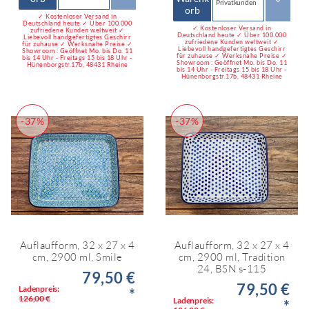
Privatkunden
orb
✓ Kostenloser Versand in
Deutschland heute ✓ Über 100.000
✓ Kostenloser Versand in
zufriedene Kunden weltweit ✓
Deutschland heute ✓ Über 100.000
Liebevoll handgefertigtes Geschirr
zufriedene Kunden weltweit ✓
für zuhause ✓ Werksnahe Preise ✓
Liebevoll handgefertigtes Geschirr
Showroom : Geöffnet Mo. bis Do. 11
für zuhause ✓ Werksnahe Preise ✓
bis 14 Uhr - Freitags 15 bis 18 Uhr -
Showroom : Geöffnet Mo. bis Do. 11
Hünenborgstr.17b, 48431 Rheine
bis 14 Uhr - Freitags 15 bis 18 Uhr -
Hünenborgstr.17b, 48431 Rheine
-37%
-37%
Auflaufform, 32 x 27 x 4
Auflaufform, 32 x 27 x 4
cm, 2900 ml, Smile
cm, 2900 ml, Tradition
24, BSN s-115
79,50 €
79,50 €
Ladenpreis:
*
126,00 €
Ladenpreis:
*