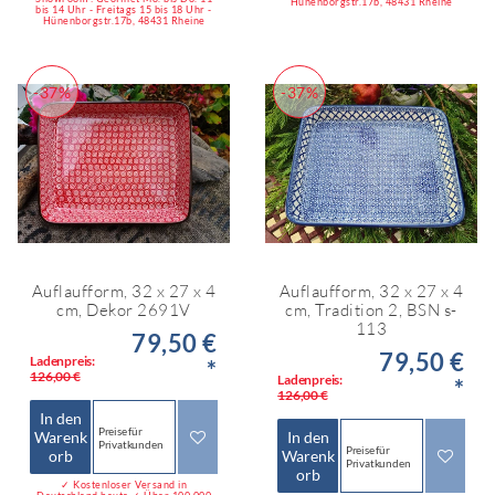
Hünenborgstr.17b, 48431 Rheine
bis 14 Uhr - Freitags 15 bis 18 Uhr -
Hünenborgstr.17b, 48431 Rheine
-37%
-37%
Auflaufform, 32 x 27 x 4
Auflaufform, 32 x 27 x 4
cm, Dekor 2691V
cm, Tradition 2, BSN s-
113
79,50 €
79,50 €
Ladenpreis:
*
126,00 €
Ladenpreis:
*
126,00 €
In den
Preise für
Warenk
In den
Privatkunden
Preise für
orb
Warenk
Privatkunden
orb
✓ Kostenloser Versand in