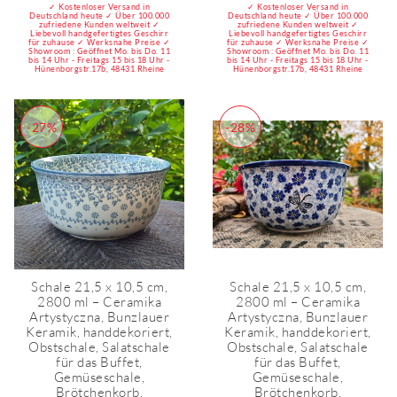
✓ Kostenloser Versand in
✓ Kostenloser Versand in
Deutschland heute ✓ Über 100.000
Deutschland heute ✓ Über 100.000
zufriedene Kunden weltweit ✓
zufriedene Kunden weltweit ✓
Liebevoll handgefertigtes Geschirr
Liebevoll handgefertigtes Geschirr
für zuhause ✓ Werksnahe Preise ✓
für zuhause ✓ Werksnahe Preise ✓
Showroom : Geöffnet Mo. bis Do. 11
Showroom : Geöffnet Mo. bis Do. 11
bis 14 Uhr - Freitags 15 bis 18 Uhr -
bis 14 Uhr - Freitags 15 bis 18 Uhr -
Hünenborgstr.17b, 48431 Rheine
Hünenborgstr.17b, 48431 Rheine
-27%
-28%
Schale 21,5 x 10,5 cm,
Schale 21,5 x 10,5 cm,
2800 ml – Ceramika
2800 ml – Ceramika
Artystyczna, Bunzlauer
Artystyczna, Bunzlauer
Keramik, handdekoriert,
Keramik, handdekoriert,
Obstschale, Salatschale
Obstschale, Salatschale
für das Buffet,
für das Buffet,
Gemüseschale,
Gemüseschale,
Brötchenkorb,
Brötchenkorb,