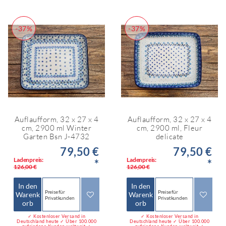
-37%
-37%
Auflaufform, 32 x 27 x 4
Auflaufform, 32 x 27 x 4
cm, 2900 ml Winter
cm, 2900 ml, Fleur
Garten Bsn J-4732
delicate
79,50 €
79,50 €
Ladenpreis:
Ladenpreis:
*
*
126,00 €
126,00 €
In den
In den
Preise für
Preise für
Warenk
Warenk
Privatkunden
Privatkunden
orb
orb
✓ Kostenloser Versand in
✓ Kostenloser Versand in
Deutschland heute ✓ Über 100.000
Deutschland heute ✓ Über 100.000