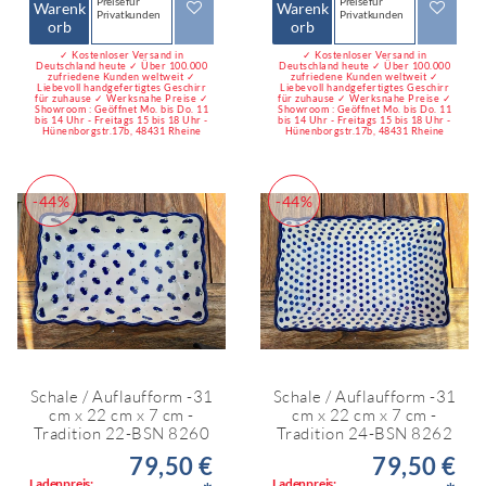
Preise für
Preise für
Warenk
Warenk
Privatkunden
Privatkunden
orb
orb
✓ Kostenloser Versand in
✓ Kostenloser Versand in
Deutschland heute ✓ Über 100.000
Deutschland heute ✓ Über 100.000
zufriedene Kunden weltweit ✓
zufriedene Kunden weltweit ✓
Liebevoll handgefertigtes Geschirr
Liebevoll handgefertigtes Geschirr
für zuhause ✓ Werksnahe Preise ✓
für zuhause ✓ Werksnahe Preise ✓
Showroom : Geöffnet Mo. bis Do. 11
Showroom : Geöffnet Mo. bis Do. 11
bis 14 Uhr - Freitags 15 bis 18 Uhr -
bis 14 Uhr - Freitags 15 bis 18 Uhr -
Hünenborgstr.17b, 48431 Rheine
Hünenborgstr.17b, 48431 Rheine
-44%
-44%
Schale / Auflaufform -31
Schale / Auflaufform -31
cm x 22 cm x 7 cm -
cm x 22 cm x 7 cm -
Tradition 22-BSN 8260
Tradition 24-BSN 8262
79,50 €
79,50 €
Ladenpreis:
Ladenpreis: