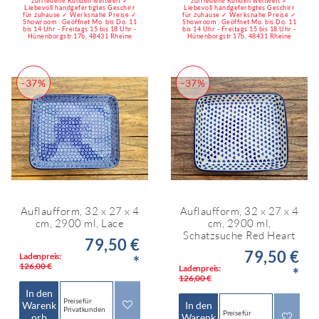
zufriedene Kunden weltweit ✓
zufriedene Kunden weltweit ✓
Liebevoll handgefertigtes Geschirr
Liebevoll handgefertigtes Geschirr
für zuhause ✓ Werksnahe Preise ✓
für zuhause ✓ Werksnahe Preise ✓
Showroom : Geöffnet Mo. bis Do. 11
Showroom : Geöffnet Mo. bis Do. 11
bis 14 Uhr - Freitags 15 bis 18 Uhr -
bis 14 Uhr - Freitags 15 bis 18 Uhr -
Hünenborgstr.17b, 48431 Rheine
Hünenborgstr.17b, 48431 Rheine
-37%
-37%
Auflaufform, 32 x 27 x 4
Auflaufform, 32 x 27 x 4
cm, 2900 ml, Lace
cm, 2900 ml,
Schatzsuche Red Heart
79,50 €
79,50 €
Ladenpreis:
*
126,00 €
Ladenpreis:
*
126,00 €
In den
Preise für
Warenk
In den
Privatkunden
Preise für
orb
Warenk