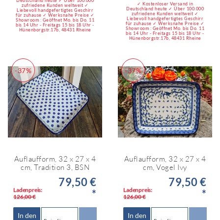
Deutschland heute ✓ Über 100.000
✓ Kostenloser Versand in
zufriedene Kunden weltweit ✓
Deutschland heute ✓ Über 100.000
Liebevoll handgefertigtes Geschirr
zufriedene Kunden weltweit ✓
für zuhause ✓ Werksnahe Preise ✓
Liebevoll handgefertigtes Geschirr
Showroom : Geöffnet Mo. bis Do. 11
für zuhause ✓ Werksnahe Preise ✓
bis 14 Uhr - Freitags 15 bis 18 Uhr -
Showroom : Geöffnet Mo. bis Do. 11
Hünenborgstr.17b, 48431 Rheine
bis 14 Uhr - Freitags 15 bis 18 Uhr -
Hünenborgstr.17b, 48431 Rheine
-37%
-37%
Auflaufform, 32 x 27 x 4
Auflaufform, 32 x 27 x 4
cm, Tradition 3, BSN
cm, Vogel Ivy
79,50 €
79,50 €
Ladenpreis:
Ladenpreis:
*
*
126,00 €
126,00 €
In den
In den