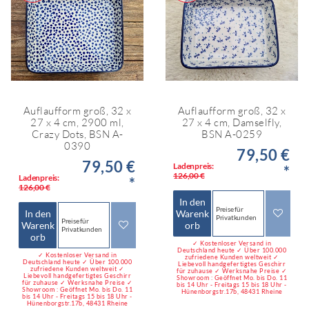
Auflaufform groß, 32 x
Auflaufform groß, 32 x
27 x 4 cm, 2900 ml,
27 x 4 cm, Damselfly,
Crazy Dots, BSN A-
BSN A-0259
0390
79,50 €
79,50 €
Ladenpreis:
*
126,00 €
Ladenpreis:
*
126,00 €
In den
Preise für
In den
Warenk
Privatkunden
Preise für
Warenk
orb
Privatkunden
orb
✓ Kostenloser Versand in
Deutschland heute ✓ Über 100.000
✓ Kostenloser Versand in
zufriedene Kunden weltweit ✓
Deutschland heute ✓ Über 100.000
Liebevoll handgefertigtes Geschirr
zufriedene Kunden weltweit ✓
für zuhause ✓ Werksnahe Preise ✓
Liebevoll handgefertigtes Geschirr
Showroom : Geöffnet Mo. bis Do. 11
für zuhause ✓ Werksnahe Preise ✓
bis 14 Uhr - Freitags 15 bis 18 Uhr -
Showroom : Geöffnet Mo. bis Do. 11
Hünenborgstr.17b, 48431 Rheine
bis 14 Uhr - Freitags 15 bis 18 Uhr -
Hünenborgstr.17b, 48431 Rheine