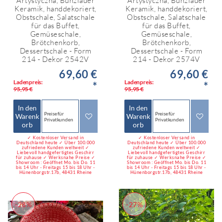
Artystyczna, Bunzlauer
Artystyczna, Bunzlauer
Keramik, handdekoriert,
Keramik, handdekoriert,
Obstschale, Salatschale
Obstschale, Salatschale
für das Buffet,
für das Buffet,
Gemüseschale,
Gemüseschale,
Brötchenkorb,
Brötchenkorb,
Dessertschale - Form
Dessertschale - Form
214 - Dekor 2542V
214 - Dekor 2574V
69,60 €
69,60 €
Ladenpreis:
Ladenpreis:
*
*
95,95 €
95,95 €
In den
In den
Preise für
Preise für
Warenk
Warenk
Privatkunden
Privatkunden
orb
orb
✓ Kostenloser Versand in
✓ Kostenloser Versand in
Deutschland heute ✓ Über 100.000
Deutschland heute ✓ Über 100.000
zufriedene Kunden weltweit ✓
zufriedene Kunden weltweit ✓
Liebevoll handgefertigtes Geschirr
Liebevoll handgefertigtes Geschirr
für zuhause ✓ Werksnahe Preise ✓
für zuhause ✓ Werksnahe Preise ✓
Showroom : Geöffnet Mo. bis Do. 11
Showroom : Geöffnet Mo. bis Do. 11
bis 14 Uhr - Freitags 15 bis 18 Uhr -
bis 14 Uhr - Freitags 15 bis 18 Uhr -
Hünenborgstr.17b, 48431 Rheine
Hünenborgstr.17b, 48431 Rheine
-28%
-27%