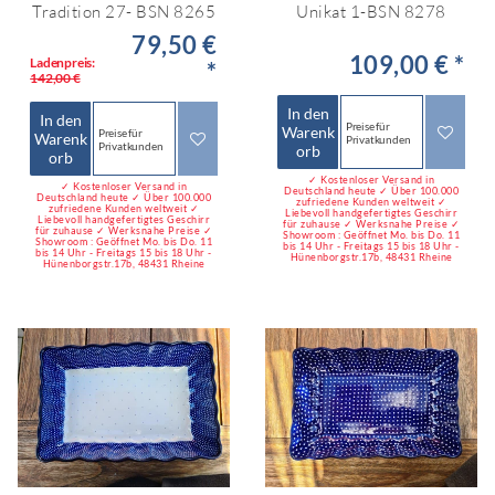
Tradition 27- BSN 8265
Unikat 1-BSN 8278
79,50 €
109,00 € *
Ladenpreis:
*
142,00 €
In den
In den
Preise für
Warenk
Preise für
Warenk
Privatkunden
Privatkunden
orb
orb
✓ Kostenloser Versand in
✓ Kostenloser Versand in
Deutschland heute ✓ Über 100.000
Deutschland heute ✓ Über 100.000
zufriedene Kunden weltweit ✓
zufriedene Kunden weltweit ✓
Liebevoll handgefertigtes Geschirr
Liebevoll handgefertigtes Geschirr
für zuhause ✓ Werksnahe Preise ✓
für zuhause ✓ Werksnahe Preise ✓
Showroom : Geöffnet Mo. bis Do. 11
Showroom : Geöffnet Mo. bis Do. 11
bis 14 Uhr - Freitags 15 bis 18 Uhr -
bis 14 Uhr - Freitags 15 bis 18 Uhr -
Hünenborgstr.17b, 48431 Rheine
Hünenborgstr.17b, 48431 Rheine