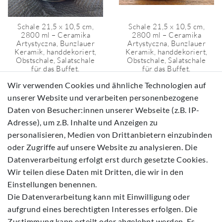
Schale 21,5 x 10,5 cm,
Schale 21,5 x 10,5 cm,
2800 ml – Ceramika
2800 ml – Ceramika
Artystyczna, Bunzlauer
Artystyczna, Bunzlauer
Keramik, handdekoriert,
Keramik, handdekoriert,
Obstschale, Salatschale
Obstschale, Salatschale
für das Buffet,
für das Buffet,
Gemüseschale,
Gemüseschale,
Wir verwenden Cookies und ähnliche Technologien auf
Brötchenkorb,
Brötchenkorb,
Dessertschale - Form
Dessertschale - Form
unserer Website und verarbeiten personenbezogene
214 - Festive
214 - Fleur Delicate
Daten von Besucher:innen unserer Webseite (z.B. IP-
74,90 €
69,00 €
Adresse), um z.B. Inhalte und Anzeigen zu
Ladenpreis:
Ladenpreis:
*
*
95,95 €
95,95 €
personalisieren, Medien von Drittanbietern einzubinden
oder Zugriffe auf unsere Website zu analysieren. Die
In den
In den
Preise für
Preise für
Datenverarbeitung erfolgt erst durch gesetzte Cookies.
Warenk
Warenk
Privatkunden
Privatkunden
orb
orb
Wir teilen diese Daten mit Dritten, die wir in den
✓ Kostenloser Versand in
✓ Kostenloser Versand in
Einstellungen benennen.
Deutschland heute ✓ Über 100.000
Deutschland heute ✓ Über 100.000
zufriedene Kunden weltweit ✓
zufriedene Kunden weltweit ✓
Die Datenverarbeitung kann mit Einwilligung oder
Liebevoll handgefertigtes Geschirr
Liebevoll handgefertigtes Geschirr
für zuhause ✓ Werksnahe Preise ✓
für zuhause ✓ Werksnahe Preise ✓
Showroom : Geöffnet Mo. bis Do. 11
Showroom : Geöffnet Mo. bis Do. 11
aufgrund eines berechtigten Interesses erfolgen. Die
bis 14 Uhr - Freitags 15 bis 18 Uhr -
bis 14 Uhr - Freitags 15 bis 18 Uhr -
Hünenborgstr.17b, 48431 Rheine
Hünenborgstr.17b, 48431 Rheine
Zustimmung kann erteilt oder abgelehnt werden. Es