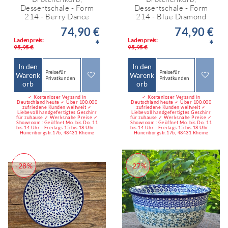
Dessertschale - Form
Dessertschale - Form
214 - Berry Dance
214 - Blue Diamond
74,90 €
74,90 €
Ladenpreis:
Ladenpreis:
*
*
95,95 €
95,95 €
In den
In den
Preise für
Preise für
Warenk
Warenk
Privatkunden
Privatkunden
orb
orb
✓ Kostenloser Versand in
✓ Kostenloser Versand in
Deutschland heute ✓ Über 100.000
Deutschland heute ✓ Über 100.000
zufriedene Kunden weltweit ✓
zufriedene Kunden weltweit ✓
Liebevoll handgefertigtes Geschirr
Liebevoll handgefertigtes Geschirr
für zuhause ✓ Werksnahe Preise ✓
für zuhause ✓ Werksnahe Preise ✓
Showroom : Geöffnet Mo. bis Do. 11
Showroom : Geöffnet Mo. bis Do. 11
bis 14 Uhr - Freitags 15 bis 18 Uhr -
bis 14 Uhr - Freitags 15 bis 18 Uhr -
Hünenborgstr.17b, 48431 Rheine
Hünenborgstr.17b, 48431 Rheine
-28%
-27%