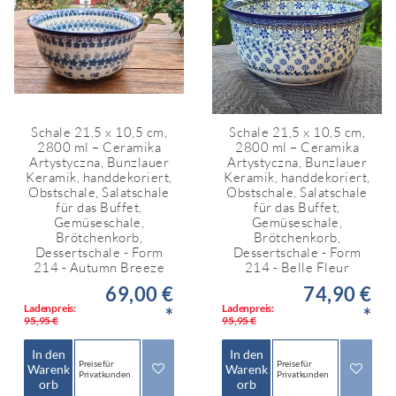
Schale 21,5 x 10,5 cm,
Schale 21,5 x 10,5 cm,
2800 ml – Ceramika
2800 ml – Ceramika
Artystyczna, Bunzlauer
Artystyczna, Bunzlauer
Keramik, handdekoriert,
Keramik, handdekoriert,
Obstschale, Salatschale
Obstschale, Salatschale
für das Buffet,
für das Buffet,
Gemüseschale,
Gemüseschale,
Brötchenkorb,
Brötchenkorb,
Dessertschale - Form
Dessertschale - Form
214 - Autumn Breeze
214 - Belle Fleur
69,00 €
74,90 €
Ladenpreis:
Ladenpreis:
*
*
95,95 €
95,95 €
In den
In den
Preise für
Preise für
Warenk
Warenk
Privatkunden
Privatkunden
orb
orb