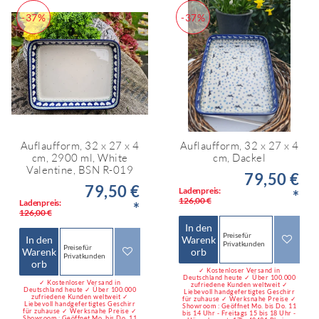
-37%
-37%
Auflaufform, 32 x 27 x 4
Auflaufform, 32 x 27 x 4
cm, 2900 ml, White
cm, Dackel
Valentine, BSN R-019
79,50 €
79,50 €
Ladenpreis:
*
126,00 €
Ladenpreis:
*
126,00 €
In den
Preise für
In den
Warenk
Privatkunden
Preise für
Warenk
orb
Privatkunden
orb
✓ Kostenloser Versand in
Deutschland heute ✓ Über 100.000
✓ Kostenloser Versand in
zufriedene Kunden weltweit ✓
Deutschland heute ✓ Über 100.000
Liebevoll handgefertigtes Geschirr
zufriedene Kunden weltweit ✓
für zuhause ✓ Werksnahe Preise ✓
Liebevoll handgefertigtes Geschirr
Showroom : Geöffnet Mo. bis Do. 11
für zuhause ✓ Werksnahe Preise ✓
bis 14 Uhr - Freitags 15 bis 18 Uhr -
Showroom : Geöffnet Mo. bis Do. 11