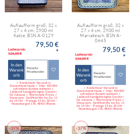
Auflaufform groß, 32 x
Auflaufform groß, 32 x
27 x 4 cm, 2900 ml
27 x 4 cm, 2900 ml
Katze, BSN A-0129
Marrakesch, BSN A-
0645
79,50 €
79,50 €
Ladenpreis:
*
126,00 €
Ladenpreis:
*
126,00 €
In den
Preise für
Warenk
In den
Privatkunden
Preise für
orb
Warenk
Privatkunden
orb
✓ Kostenloser Versand in
Deutschland heute ✓ Über 100.000
✓ Kostenloser Versand in
zufriedene Kunden weltweit ✓
Deutschland heute ✓ Über 100.000
Liebevoll handgefertigtes Geschirr
zufriedene Kunden weltweit ✓
für zuhause ✓ Werksnahe Preise ✓
Liebevoll handgefertigtes Geschirr
Showroom : Geöffnet Mo. bis Do. 11
für zuhause ✓ Werksnahe Preise ✓
bis 14 Uhr - Freitags 15 bis 18 Uhr -
Showroom : Geöffnet Mo. bis Do. 11
Hünenborgstr.17b, 48431 Rheine
bis 14 Uhr - Freitags 15 bis 18 Uhr -
Hünenborgstr.17b, 48431 Rheine
-37%
-37%