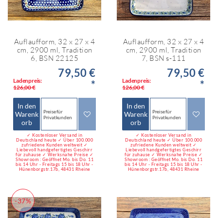
Auflaufform, 32 x 27 x 4
Auflaufform, 32 x 27 x 4
cm, 2900 ml, Tradition
cm, 2900 ml, Tradition
6, BSN 22125
7, BSN s-111
79,50 €
79,50 €
Ladenpreis:
Ladenpreis:
*
*
126,00 €
126,00 €
In den
In den
Preise für
Preise für
Warenk
Warenk
Privatkunden
Privatkunden
orb
orb
✓ Kostenloser Versand in
✓ Kostenloser Versand in
Deutschland heute ✓ Über 100.000
Deutschland heute ✓ Über 100.000
zufriedene Kunden weltweit ✓
zufriedene Kunden weltweit ✓
Liebevoll handgefertigtes Geschirr
Liebevoll handgefertigtes Geschirr
für zuhause ✓ Werksnahe Preise ✓
für zuhause ✓ Werksnahe Preise ✓
Showroom : Geöffnet Mo. bis Do. 11
Showroom : Geöffnet Mo. bis Do. 11
bis 14 Uhr - Freitags 15 bis 18 Uhr -
bis 14 Uhr - Freitags 15 bis 18 Uhr -
Hünenborgstr.17b, 48431 Rheine
Hünenborgstr.17b, 48431 Rheine
-37%