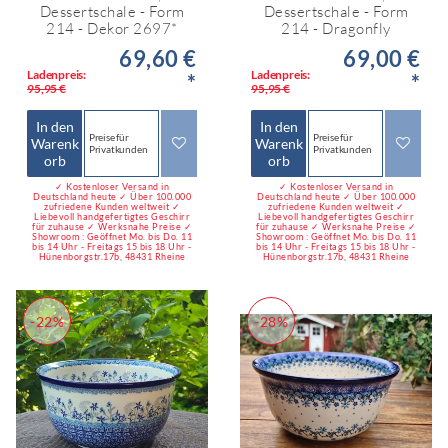
Dessertschale - Form
Dessertschale - Form
214 - Dekor 2697*
214 - Dragonfly
69,60 €
69,00 €
Ladenpreis:
Ladenpreis:
*
*
95,95 €
95,95 €
In den
In den
Preise für
Preise für
Warenk
Warenk
Privatkunden
Privatkunden
orb
orb
✓ Kostenloser Versand in
✓ Kostenloser Versand in
Deutschland heute ✓ Über 100.000
Deutschland heute ✓ Über 100.000
zufriedene Kunden weltweit ✓
zufriedene Kunden weltweit ✓
Liebevoll handgefertigtes Geschirr
Liebevoll handgefertigtes Geschirr
für zuhause ✓ Werksnahe Preise ✓
für zuhause ✓ Werksnahe Preise ✓
Showroom : Geöffnet Mo. bis Do. 11
Showroom : Geöffnet Mo. bis Do. 11
bis 14 Uhr - Freitags 15 bis 18 Uhr -
bis 14 Uhr - Freitags 15 bis 18 Uhr -
Hünenborgstr.17b, 48431 Rheine
Hünenborgstr.17b, 48431 Rheine
-22%
-28%