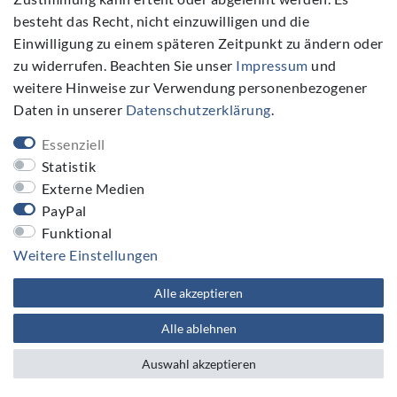
besteht das Recht, nicht einzuwilligen und die
Einwilligung zu einem späteren Zeitpunkt zu ändern oder
-28%
-28%
zu widerrufen. Beachten Sie unser
Impressum
und
weitere Hinweise zur Verwendung personenbezogener
Daten in unserer
Daten­schutz­erklärung
.
Essenziell
Statistik
Externe Medien
Schale 21,5 x 10,5 cm,
Schale 21,5 x 10,5 cm,
PayPal
2800 ml – Ceramika
2800 ml – Ceramika
Funktional
Artystyczna, Bunzlauer
Artystyczna, Bunzlauer
Keramik, handdekoriert,
Keramik, handdekoriert,
Weitere Einstellungen
Obstschale, Salatschale
Obstschale, Salatschale
für das Buffet,
für das Buffet,
Alle akzeptieren
Gemüseschale,
Gemüseschale,
Brötchenkorb,
Brötchenkorb,
Dessertschale - Form
Dessertschale - Form
Alle ablehnen
214 - Floral Party
214 - Harvest
69,00 €
69,00 €
Auswahl akzeptieren
Ladenpreis:
Ladenpreis:
*
*
95,95 €
95,95 €