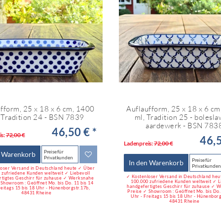
fform, 25 x 18 x 6 cm, 1400
Auflaufform, 25 x 18 x 6 c
 Tradition 24 - BSN 7839
ml, Tradition 25 - bolesl
aardewerk - BSN 783
46,50 € *
is:
72,00 €
46,5
Ladenpreis:
72,00 €
Preise für
n Warenkorb
Privatkunden
Preise für
In den Warenkorb
Privatkunden
oser Versand in Deutschland heute ✓ Über
 zufriedene Kunden weltweit ✓ Liebevoll
✓ Kostenloser Versand in Deutschland he
rtigtes Geschirr für zuhause ✓ Werksnahe
100.000 zufriedene Kunden weltweit ✓ L
 Showroom : Geöffnet Mo. bis Do. 11 bis 14
handgefertigtes Geschirr für zuhause ✓ 
reitags 15 bis 18 Uhr - Hünenborgstr.17b,
Preise ✓ Showroom : Geöffnet Mo. bis Do. 
48431 Rheine
Uhr - Freitags 15 bis 18 Uhr - Hünenborg
48431 Rheine