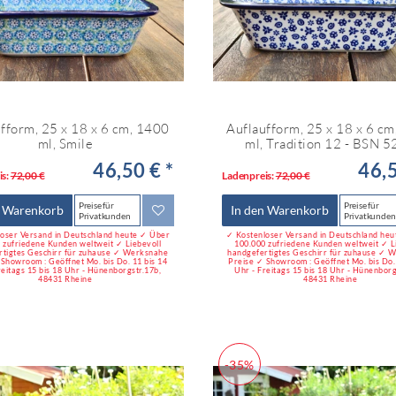
fform, 25 x 18 x 6 cm, 1400
Auflaufform, 25 x 18 x 6 c
ml, Smile
ml, Tradition 12 - BSN 
46,50 € *
46,5
is:
72,00 €
Ladenpreis:
72,00 €
Preise für
Preise für
n Warenkorb
In den Warenkorb
Privatkunden
Privatkunden
oser Versand in Deutschland heute ✓ Über
✓ Kostenloser Versand in Deutschland he
 zufriedene Kunden weltweit ✓ Liebevoll
100.000 zufriedene Kunden weltweit ✓ L
rtigtes Geschirr für zuhause ✓ Werksnahe
handgefertigtes Geschirr für zuhause ✓ 
 Showroom : Geöffnet Mo. bis Do. 11 bis 14
Preise ✓ Showroom : Geöffnet Mo. bis Do. 
reitags 15 bis 18 Uhr - Hünenborgstr.17b,
Uhr - Freitags 15 bis 18 Uhr - Hünenborg
48431 Rheine
48431 Rheine
-35%