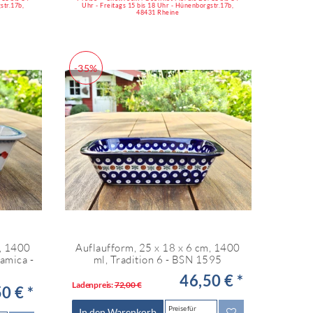
str.17b,
Uhr - Freitags 15 bis 18 Uhr - Hünenborgstr.17b,
48431 Rheine
-35%
m, 1400
Auflaufform, 25 x 18 x 6 cm, 1400
ramica -
ml, Tradition 6 - BSN 1595
46,50 € *
Ladenpreis:
72,00 €
0 € *
Preise für
In den Warenkorb