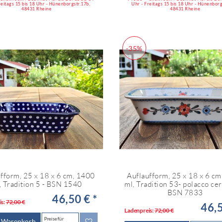
reitags 15 bis 18 Uhr - Hünenborgstr.17b,
Uhr - Freitags 15 bis 18 Uhr - Hünenborg
48431 Rheine
48431 Rheine
-35%
fform, 25 x 18 x 6 cm, 1400
Auflaufform, 25 x 18 x 6 c
, Tradition 5 - BSN 1540
ml, Tradition 53- polacco ce
BSN 7833
46,50 € *
is:
72,00 €
46,5
Ladenpreis:
72,00 €
Preise für
n Warenkorb