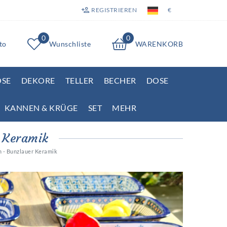
REGISTRIEREN
€
0
0
to
Wunschliste
WARENKORB
OSE
DEKORE
TELLER
BECHER
DOSE
KANNEN & KRÜGE
SET
MEHR
r Keramik
m - Bunzlauer Keramik