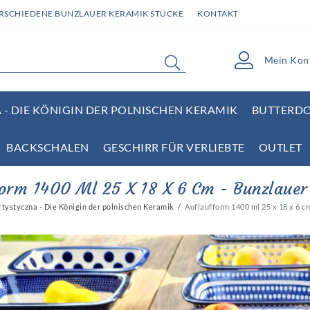
ERSCHIEDENE BUNZLAUER KERAMIK STÜCKE
KONTAKT
Mein Kon
- DIE KÖNIGIN DER POLNISCHEN KERAMIK
BUTTERD
BACKSCHALEN
GESCHIRR FÜR VERLIEBTE
OUTLET
orm 1400 Ml 25 X 18 X 6 Cm - Bunzlaue
tystyczna - Die Königin der polnischen Keramik
Auflaufform 1400 ml 25 x 18 x 6 c