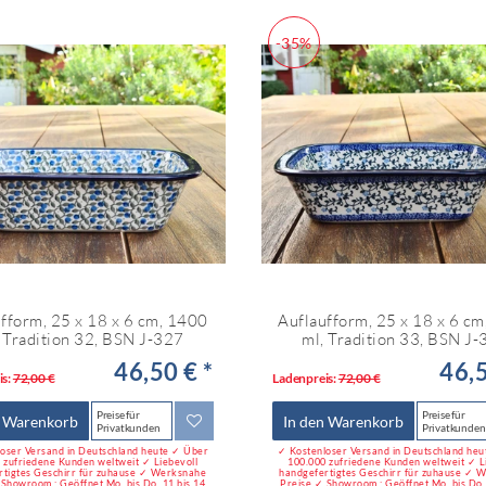
-35%
fform, 25 x 18 x 6 cm, 1400
Auflaufform, 25 x 18 x 6 c
 Tradition 32, BSN J-327
ml, Tradition 33, BSN J
46,50 € *
46,5
is:
72,00 €
Ladenpreis:
72,00 €
Preise für
Preise für
n Warenkorb
In den Warenkorb
Privatkunden
Privatkunden
oser Versand in Deutschland heute ✓ Über
✓ Kostenloser Versand in Deutschland he
 zufriedene Kunden weltweit ✓ Liebevoll
100.000 zufriedene Kunden weltweit ✓ L
rtigtes Geschirr für zuhause ✓ Werksnahe
handgefertigtes Geschirr für zuhause ✓ 
 Showroom : Geöffnet Mo. bis Do. 11 bis 14
Preise ✓ Showroom : Geöffnet Mo. bis Do. 