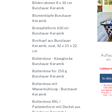
Bilderrahmen 8 x 10 cm
Bunzlauer Keramik
Blumentöpfe Bunzlauer
Keramik
Bratapfelform 650 ml
Bunzlauer Keramik
Brottopf aus Bunzlauer
Keramik, oval, 42 x 25 x 22
cm
Auflau
Butterdose - Käseglocke
ml,
Bunzlauer Keramik
Ladenpre
Butterdose für 250 g
Bunzlauer Keramik
In de
Butterdose mit
✓ Kostenl
100.000
Wasserkühlung - Bunzlauer
handgefe
Preise ✓
Keramik
Uhr - F
Butterdose XXL /
Pastetenform mit Deckel aus
Bunzlauer Keramik |