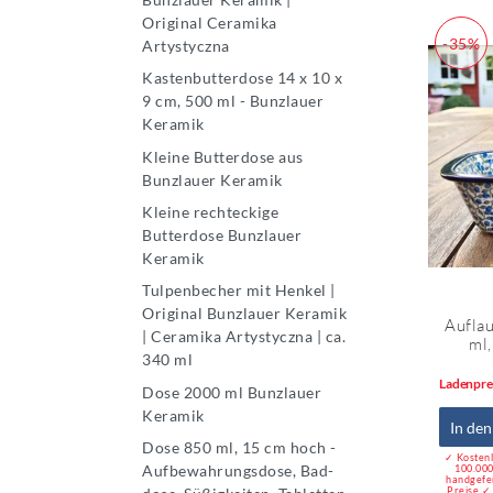
Original Ceramika
-35%
Artystyczna
Kastenbutterdose 14 x 10 x
9 cm, 500 ml - Bunzlauer
Keramik
Kleine Butterdose aus
Bunzlauer Keramik
Kleine rechteckige
Butterdose Bunzlauer
Keramik
Tulpenbecher mit Henkel |
Original Bunzlauer Keramik
Auflau
| Ceramika Artystyczna | ca.
ml,
340 ml
Ladenpre
Dose 2000 ml Bunzlauer
Keramik
In de
Dose 850 ml, 15 cm hoch -
✓ Kostenl
Aufbewahrungsdose, Bad-
100.000
handgefe
Preise ✓