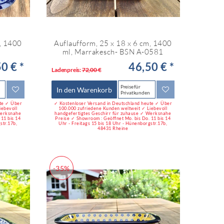
m, 1400
Auflaufform, 25 x 18 x 6 cm, 1400
ml, Marrakesch- BSN A-0581
0 € *
46,50 € *
Ladenpreis:
72,00 €
Preise für
In den Warenkorb
Privatkunden
ute ✓ Über
✓ Kostenloser Versand in Deutschland heute ✓ Über
iebevoll
100.000 zufriedene Kunden weltweit ✓ Liebevoll
Werksnahe
handgefertigtes Geschirr für zuhause ✓ Werksnahe
11 bis 14
Preise ✓ Showroom : Geöffnet Mo. bis Do. 11 bis 14
str.17b,
Uhr - Freitags 15 bis 18 Uhr - Hünenborgstr.17b,
48431 Rheine
-35%