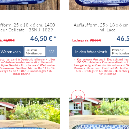
fform, 25 x 18 x 6 cm, 1400
Auflaufform, 25 x 18 x 6 c
leur Delicate - BSN J-1829
ml, Lace
46,50 € *
46,5
is:
72,00 €
Ladenpreis:
72,00 €
Preise für
Preise für
n Warenkorb
In den Warenkorb
Privatkunden
Privatkunden
oser Versand in Deutschland heute ✓ Über
✓ Kostenloser Versand in Deutschland he
 zufriedene Kunden weltweit ✓ Liebevoll
100.000 zufriedene Kunden weltweit ✓ L
rtigtes Geschirr für zuhause ✓ Werksnahe
handgefertigtes Geschirr für zuhause ✓ 
 Showroom : Geöffnet Mo. bis Do. 11 bis 14
Preise ✓ Showroom : Geöffnet Mo. bis Do. 
reitags 15 bis 18 Uhr - Hünenborgstr.17b,
Uhr - Freitags 15 bis 18 Uhr - Hünenborg
48431 Rheine
48431 Rheine
-35%