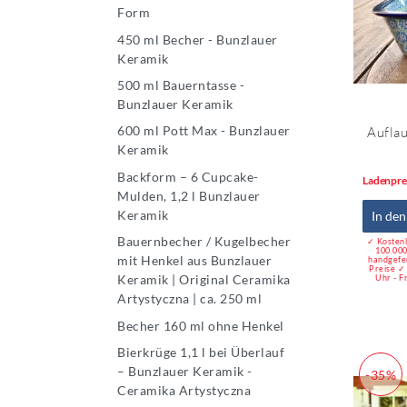
Form
450 ml Becher - Bunzlauer
Keramik
500 ml Bauerntasse -
Bunzlauer Keramik
600 ml Pott Max - Bunzlauer
Auflau
Keramik
Backform – 6 Cupcake-
Ladenpre
Mulden, 1,2 l Bunzlauer
Keramik
In de
Bauernbecher / Kugelbecher
✓ Kostenl
100.000
mit Henkel aus Bunzlauer
handgefe
Preise ✓
Keramik | Original Ceramika
Uhr - F
Artystyczna | ca. 250 ml
Becher 160 ml ohne Henkel
Bierkrüge 1,1 l bei Überlauf
– Bunzlauer Keramik -
-35%
Ceramika Artystyczna