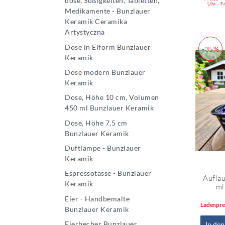
dose, Süßigkeiten, Tabletten,
Uhr - F
Medikamente - Bunzlauer
Keramik Ceramika
Artystyczna
Dose in Eiform Bunzlauer
-35%
Keramik
Dose modern Bunzlauer
Keramik
Dose, Höhe 10 cm, Volumen
450 ml Bunzlauer Keramik
Dose, Höhe 7,5 cm
Bunzlauer Keramik
Duftlampe - Bunzlauer
Keramik
Espressotasse - Bunzlauer
Auflau
Keramik
ml
Eier - Handbemalte
Ladenpre
Bunzlauer Keramik
Eierbecher Bunzlauer
In de