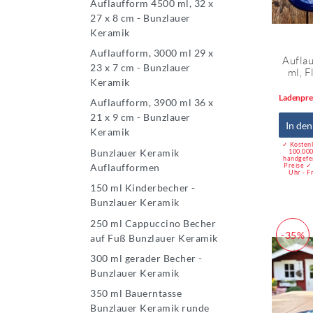
Auflaufform 4500 ml, 32 x
27 x 8 cm - Bunzlauer
Keramik
Auflaufform, 3000 ml 29 x
Auflau
23 x 7 cm - Bunzlauer
ml, F
Keramik
Ladenpre
Auflaufform, 3900 ml 36 x
21 x 9 cm - Bunzlauer
In de
Keramik
✓ Kostenl
Bunzlauer Keramik
100.000
handgefe
Auflaufformen
Preise ✓
Uhr - F
150 ml Kinderbecher -
Bunzlauer Keramik
250 ml Cappuccino Becher
-35%
auf Fuß Bunzlauer Keramik
300 ml gerader Becher -
Bunzlauer Keramik
350 ml Bauerntasse
Bunzlauer Keramik runde