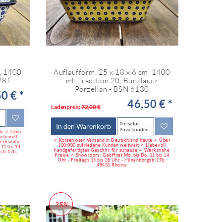
m, 1400
Auflaufform, 25 x 18 x 6 cm, 1400
5281
ml, Tradition 20, Bunzlauer
Porzellan - BSN 6130
0 € *
46,50 € *
Ladenpreis:
72,00 €
Preise für
In den Warenkorb
Privatkunden
ute ✓ Über
iebevoll
✓ Kostenloser Versand in Deutschland heute ✓ Über
Werksnahe
100.000 zufriedene Kunden weltweit ✓ Liebevoll
11 bis 14
handgefertigtes Geschirr für zuhause ✓ Werksnahe
str.17b,
Preise ✓ Showroom : Geöffnet Mo. bis Do. 11 bis 14
Uhr - Freitags 15 bis 18 Uhr - Hünenborgstr.17b,
48431 Rheine
-35%