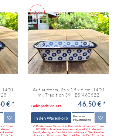
-35%
m, 1400
Auflaufform, 25 x 18 x 6 cm, 1400
-328
ml, Tradition 39 - BSN 60622
0 € *
46,50 € *
Ladenpreis:
72,00 €
Preise für
In den Warenkorb
Privatkunden
ute ✓ Über
✓ Kostenloser Versand in Deutschland heute ✓ Über
iebevoll
100.000 zufriedene Kunden weltweit ✓ Liebevoll
Werksnahe
handgefertigtes Geschirr für zuhause ✓ Werksnahe
11 bis 14
Preise ✓ Showroom : Geöffnet Mo. bis Do. 11 bis 14