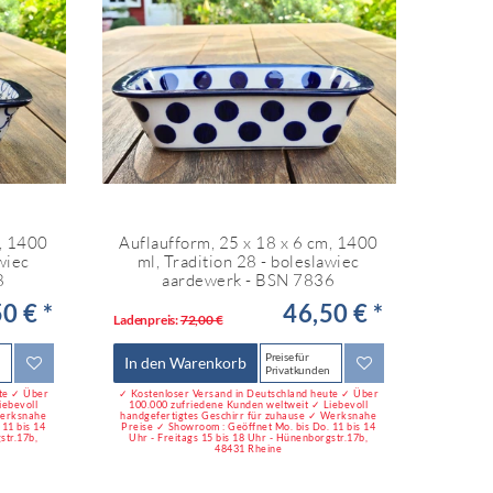
m, 1400
Auflaufform, 25 x 18 x 6 cm, 1400
awiec
ml, Tradition 28 - boleslawiec
8
aardewerk - BSN 7836
0 € *
46,50 € *
Ladenpreis:
72,00 €
Preise für
In den Warenkorb
Privatkunden
ute ✓ Über
✓ Kostenloser Versand in Deutschland heute ✓ Über
iebevoll
100.000 zufriedene Kunden weltweit ✓ Liebevoll
Werksnahe
handgefertigtes Geschirr für zuhause ✓ Werksnahe
11 bis 14
Preise ✓ Showroom : Geöffnet Mo. bis Do. 11 bis 14
str.17b,
Uhr - Freitags 15 bis 18 Uhr - Hünenborgstr.17b,
48431 Rheine