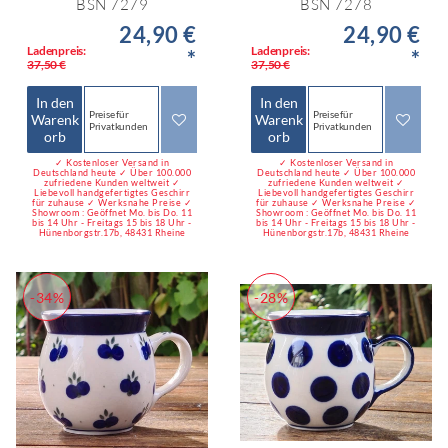
BSN 7279
BSN 7278
24,90 €
24,90 €
Ladenpreis:
Ladenpreis:
*
*
37,50 €
37,50 €
In den
In den
Preise für
Preise für
Warenk
Warenk
Privatkunden
Privatkunden
orb
orb
✓ Kostenloser Versand in
✓ Kostenloser Versand in
Deutschland heute ✓ Über 100.000
Deutschland heute ✓ Über 100.000
zufriedene Kunden weltweit ✓
zufriedene Kunden weltweit ✓
Liebevoll handgefertigtes Geschirr
Liebevoll handgefertigtes Geschirr
für zuhause ✓ Werksnahe Preise ✓
für zuhause ✓ Werksnahe Preise ✓
Showroom : Geöffnet Mo. bis Do. 11
Showroom : Geöffnet Mo. bis Do. 11
bis 14 Uhr - Freitags 15 bis 18 Uhr -
bis 14 Uhr - Freitags 15 bis 18 Uhr -
Hünenborgstr.17b, 48431 Rheine
Hünenborgstr.17b, 48431 Rheine
-34%
-28%