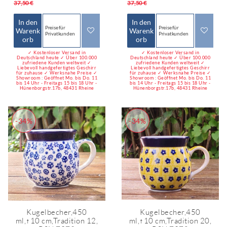
37,50 €
37,50 €
In den
In den
Preise für
Preise für
Warenk
Warenk
Privatkunden
Privatkunden
orb
orb
✓ Kostenloser Versand in
✓ Kostenloser Versand in
Deutschland heute ✓ Über 100.000
Deutschland heute ✓ Über 100.000
zufriedene Kunden weltweit ✓
zufriedene Kunden weltweit ✓
Liebevoll handgefertigtes Geschirr
Liebevoll handgefertigtes Geschirr
für zuhause ✓ Werksnahe Preise ✓
für zuhause ✓ Werksnahe Preise ✓
Showroom : Geöffnet Mo. bis Do. 11
Showroom : Geöffnet Mo. bis Do. 11
bis 14 Uhr - Freitags 15 bis 18 Uhr -
bis 14 Uhr - Freitags 15 bis 18 Uhr -
Hünenborgstr.17b, 48431 Rheine
Hünenborgstr.17b, 48431 Rheine
-34%
-34%
Kugelbecher,450
Kugelbecher,450
ml,↑10 cm,Tradition 12,
ml,↑10 cm,Tradition 20,