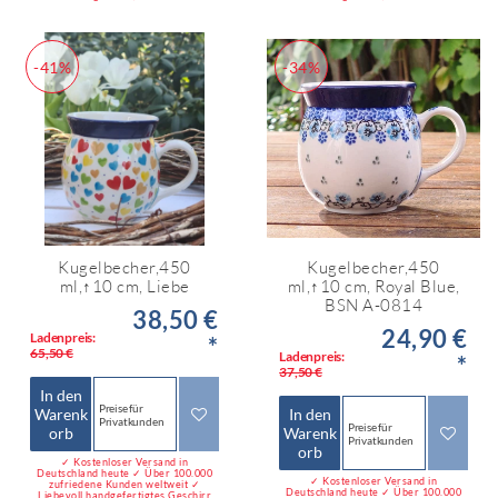
-41%
-34%
Kugelbecher,450
Kugelbecher,450
ml,↑10 cm, Liebe
ml,↑10 cm, Royal Blue,
BSN A-0814
38,50 €
24,90 €
Ladenpreis:
*
65,50 €
Ladenpreis:
*
37,50 €
In den
Preise für
Warenk
In den
Privatkunden
Preise für
orb
Warenk
Privatkunden
orb
✓ Kostenloser Versand in
Deutschland heute ✓ Über 100.000
✓ Kostenloser Versand in
zufriedene Kunden weltweit ✓
Deutschland heute ✓ Über 100.000
Liebevoll handgefertigtes Geschirr