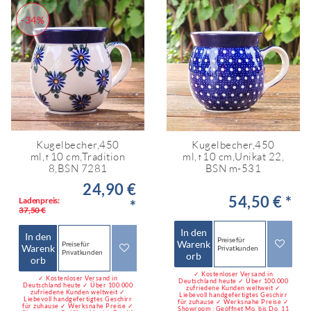
-34%
Kugelbecher,450
Kugelbecher,450
ml,↑10 cm,Tradition
ml,↑10 cm,Unikat 22,
8,BSN 7281
BSN m-531
24,90 €
54,50 € *
Ladenpreis:
*
37,50 €
In den
In den
Preise für
Warenk
Preise für
Warenk
Privatkunden
Privatkunden
orb
orb
✓ Kostenloser Versand in
✓ Kostenloser Versand in
Deutschland heute ✓ Über 100.000
Deutschland heute ✓ Über 100.000
zufriedene Kunden weltweit ✓
zufriedene Kunden weltweit ✓
Liebevoll handgefertigtes Geschirr
Liebevoll handgefertigtes Geschirr
für zuhause ✓ Werksnahe Preise ✓
für zuhause ✓ Werksnahe Preise ✓
Showroom : Geöffnet Mo. bis Do. 11