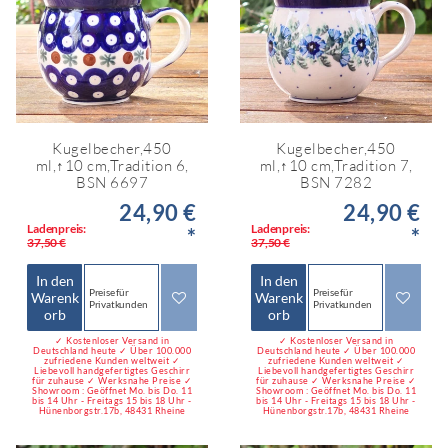
Kugelbecher,450
Kugelbecher,450
ml,↑10 cm,Tradition 6,
ml,↑10 cm,Tradition 7,
BSN 6697
BSN 7282
24,90 €
24,90 €
Ladenpreis:
Ladenpreis:
*
*
37,50 €
37,50 €
In den
In den
Preise für
Preise für
Warenk
Warenk
Privatkunden
Privatkunden
orb
orb
✓ Kostenloser Versand in
✓ Kostenloser Versand in
Deutschland heute ✓ Über 100.000
Deutschland heute ✓ Über 100.000
zufriedene Kunden weltweit ✓
zufriedene Kunden weltweit ✓
Liebevoll handgefertigtes Geschirr
Liebevoll handgefertigtes Geschirr
für zuhause ✓ Werksnahe Preise ✓
für zuhause ✓ Werksnahe Preise ✓
Showroom : Geöffnet Mo. bis Do. 11
Showroom : Geöffnet Mo. bis Do. 11
bis 14 Uhr - Freitags 15 bis 18 Uhr -
bis 14 Uhr - Freitags 15 bis 18 Uhr -
Hünenborgstr.17b, 48431 Rheine
Hünenborgstr.17b, 48431 Rheine