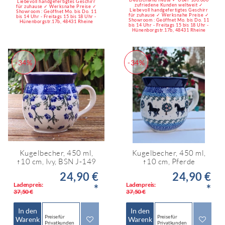
Liebevoll handgefertigtes Geschirr
zufriedene Kunden weltweit ✓
für zuhause ✓ Werksnahe Preise ✓
Liebevoll handgefertigtes Geschirr
Showroom : Geöffnet Mo. bis Do. 11
für zuhause ✓ Werksnahe Preise ✓
bis 14 Uhr - Freitags 15 bis 18 Uhr -
Showroom : Geöffnet Mo. bis Do. 11
Hünenborgstr.17b, 48431 Rheine
bis 14 Uhr - Freitags 15 bis 18 Uhr -
Hünenborgstr.17b, 48431 Rheine
-34%
-34%
Kugelbecher, 450 ml,
Kugelbecher, 450 ml,
↑10 cm, Ivy, BSN J-149
↑10 cm, Pferde
24,90 €
24,90 €
Ladenpreis:
Ladenpreis:
*
*
37,50 €
37,50 €
In den
In den
Preise für
Preise für
Warenk
Warenk
Privatkunden
Privatkunden