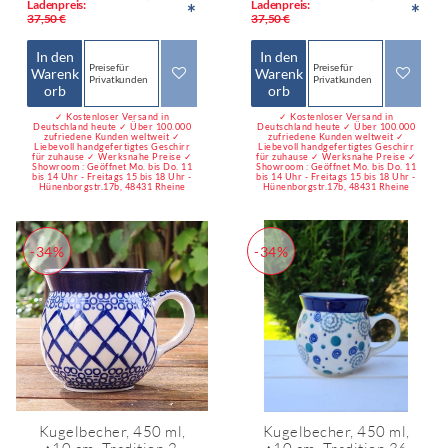
Ladenpreis:
Ladenpreis:
*
*
37,50 €
37,50 €
In den
In den
Preise für
Preise für
Warenk
Warenk
Privatkunden
Privatkunden
orb
orb
✓ Kostenloser Versand in
✓ Kostenloser Versand in
Deutschland heute ✓ Über 100.000
Deutschland heute ✓ Über 100.000
zufriedene Kunden weltweit ✓
zufriedene Kunden weltweit ✓
Liebevoll handgefertigtes Geschirr
Liebevoll handgefertigtes Geschirr
für zuhause ✓ Werksnahe Preise ✓
für zuhause ✓ Werksnahe Preise ✓
Showroom : Geöffnet Mo. bis Do. 11
Showroom : Geöffnet Mo. bis Do. 11
bis 14 Uhr - Freitags 15 bis 18 Uhr -
bis 14 Uhr - Freitags 15 bis 18 Uhr -
Hünenborgstr.17b, 48431 Rheine
Hünenborgstr.17b, 48431 Rheine
-34%
-34%
Kugelbecher, 450 ml,
Kugelbecher, 450 ml,