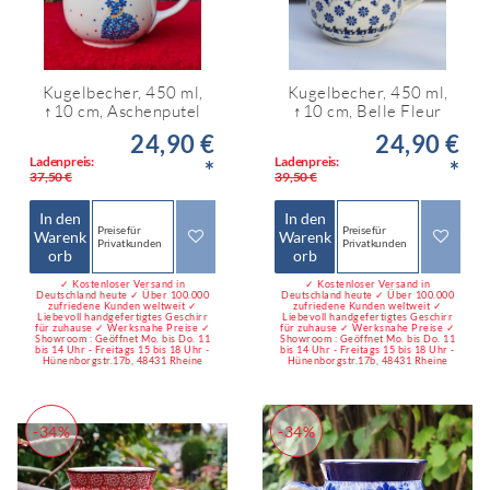
Kugelbecher, 450 ml,
Kugelbecher, 450 ml,
↑10 cm, Aschenputel
↑10 cm, Belle Fleur
24,90 €
24,90 €
Ladenpreis:
Ladenpreis:
*
*
37,50 €
39,50 €
In den
In den
Preise für
Preise für
Warenk
Warenk
Privatkunden
Privatkunden
orb
orb
✓ Kostenloser Versand in
✓ Kostenloser Versand in
Deutschland heute ✓ Über 100.000
Deutschland heute ✓ Über 100.000
zufriedene Kunden weltweit ✓
zufriedene Kunden weltweit ✓
Liebevoll handgefertigtes Geschirr
Liebevoll handgefertigtes Geschirr
für zuhause ✓ Werksnahe Preise ✓
für zuhause ✓ Werksnahe Preise ✓
Showroom : Geöffnet Mo. bis Do. 11
Showroom : Geöffnet Mo. bis Do. 11
bis 14 Uhr - Freitags 15 bis 18 Uhr -
bis 14 Uhr - Freitags 15 bis 18 Uhr -
Hünenborgstr.17b, 48431 Rheine
Hünenborgstr.17b, 48431 Rheine
-34%
-34%