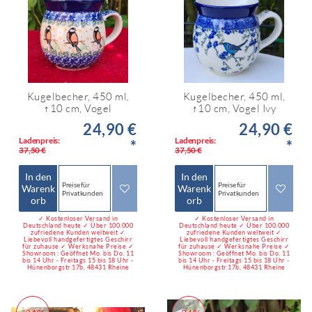
Kugelbecher, 450 ml,
Kugelbecher, 450 ml,
↑10 cm, Vogel
↑10 cm, Vogel Ivy
24,90 €
24,90 €
Ladenpreis:
Ladenpreis:
*
*
37,50 €
37,50 €
In den
In den
Preise für
Preise für
Warenk
Warenk
Privatkunden
Privatkunden
orb
orb
✓ Kostenloser Versand in
✓ Kostenloser Versand in
Deutschland heute ✓ Über 100.000
Deutschland heute ✓ Über 100.000
zufriedene Kunden weltweit ✓
zufriedene Kunden weltweit ✓
Liebevoll handgefertigtes Geschirr
Liebevoll handgefertigtes Geschirr
für zuhause ✓ Werksnahe Preise ✓
für zuhause ✓ Werksnahe Preise ✓
Showroom : Geöffnet Mo. bis Do. 11
Showroom : Geöffnet Mo. bis Do. 11
bis 14 Uhr - Freitags 15 bis 18 Uhr -
bis 14 Uhr - Freitags 15 bis 18 Uhr -
Hünenborgstr.17b, 48431 Rheine
Hünenborgstr.17b, 48431 Rheine