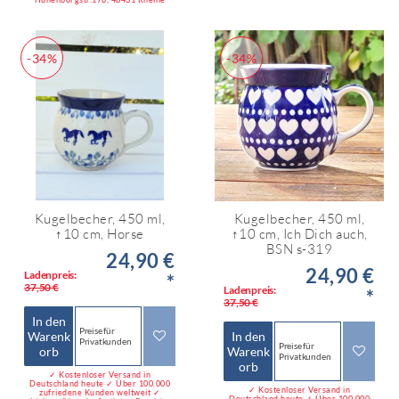
-34%
-34%
Kugelbecher, 450 ml,
Kugelbecher, 450 ml,
↑10 cm, Horse
↑10 cm, Ich Dich auch,
BSN s-319
24,90 €
24,90 €
Ladenpreis:
*
37,50 €
Ladenpreis:
*
37,50 €
In den
Preise für
Warenk
In den
Privatkunden
Preise für
orb
Warenk
Privatkunden
orb
✓ Kostenloser Versand in
Deutschland heute ✓ Über 100.000
✓ Kostenloser Versand in
zufriedene Kunden weltweit ✓
Deutschland heute ✓ Über 100.000