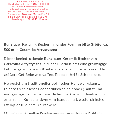
✓ Kostenloser Versand in
Deutschland heute ✓ Über 100.000
zufriedene Kunden weltweit ✓
Liebevoll handgefertigtes Geschirr
für zuhause ✓ Werksnahe Preise ✓
Showroom : Geöffnet Mo. bis Do. 11
bis 14 Uhr - Freitags 15 bis 18 Uhr -
Hünenborgstr.17b, 48431 Rheine
Bunzlauer Keramik Becher in runder Form, größte Größe, ca.
500 ml – Ceramika Artystyczna
Dieser beeindruckende
Bunzlauer Keramik Becher
von
Ceramika Artystyczna
in runder Form bietet eine großzügige
Füllmenge von etwa 500 ml und eignet sich hervorragend für
größere Getränke wie Kaffee, Tee oder heiße Schokolade.
Hergestellt in traditioneller polnischer Handwerkskunst,
zeichnet sich dieser Becher durch seine hohe Qualität und
einzigartige Handarbeit aus. Jedes Stück wird individuell von
erfahrenen Kunsthandwerkern handbemalt, wodurch jedes
Exemplar zu einem Unikat wird.
Mit seinem stilvollen Design und der praktischen Größe ist