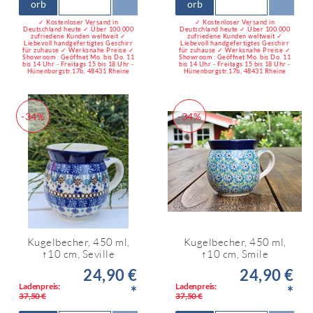
orb
orb
✓ Kostenloser Versand in
✓ Kostenloser Versand in
Deutschland heute ✓ Über 100.000
Deutschland heute ✓ Über 100.000
zufriedene Kunden weltweit ✓
zufriedene Kunden weltweit ✓
Liebevoll handgefertigtes Geschirr
Liebevoll handgefertigtes Geschirr
für zuhause ✓ Werksnahe Preise ✓
für zuhause ✓ Werksnahe Preise ✓
Showroom : Geöffnet Mo. bis Do. 11
Showroom : Geöffnet Mo. bis Do. 11
bis 14 Uhr - Freitags 15 bis 18 Uhr -
bis 14 Uhr - Freitags 15 bis 18 Uhr -
Hünenborgstr.17b, 48431 Rheine
Hünenborgstr.17b, 48431 Rheine
-34%
-34%
Kugelbecher, 450 ml,
Kugelbecher, 450 ml,
↑10 cm, Seville
↑10 cm, Smile
24,90 €
24,90 €
Ladenpreis:
Ladenpreis:
*
*
37,50 €
37,50 €