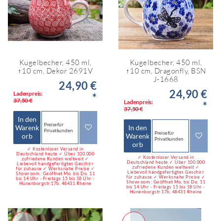
Kugelbecher, 450 ml,
Kugelbecher, 450 ml,
↑10 cm, Dekor 2691V
↑10 cm, Dragonfly, BSN
J-1668
24,90 €
24,90 €
Ladenpreis:
*
37,50 €
Ladenpreis:
*
37,50 €
In den
Preise für
Warenk
In den
Privatkunden
Preise für
orb
Warenk
Privatkunden
orb
✓ Kostenloser Versand in
Deutschland heute ✓ Über 100.000
✓ Kostenloser Versand in
zufriedene Kunden weltweit ✓
Deutschland heute ✓ Über 100.000
Liebevoll handgefertigtes Geschirr
zufriedene Kunden weltweit ✓
für zuhause ✓ Werksnahe Preise ✓
Liebevoll handgefertigtes Geschirr
Showroom : Geöffnet Mo. bis Do. 11
für zuhause ✓ Werksnahe Preise ✓
bis 14 Uhr - Freitags 15 bis 18 Uhr -
Showroom : Geöffnet Mo. bis Do. 11
Hünenborgstr.17b, 48431 Rheine
bis 14 Uhr - Freitags 15 bis 18 Uhr -
Hünenborgstr.17b, 48431 Rheine