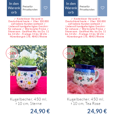
In den
In den
Preise für
Preise für
Warenk
Warenk
Privatkunden
Privatkunden
orb
orb
✓ Kostenloser Versand in
✓ Kostenloser Versand in
Deutschland heute ✓ Über 100.000
Deutschland heute ✓ Über 100.000
zufriedene Kunden weltweit ✓
zufriedene Kunden weltweit ✓
Liebevoll handgefertigtes Geschirr
Liebevoll handgefertigtes Geschirr
für zuhause ✓ Werksnahe Preise ✓
für zuhause ✓ Werksnahe Preise ✓
Showroom : Geöffnet Mo. bis Do. 11
Showroom : Geöffnet Mo. bis Do. 11
bis 14 Uhr - Freitags 15 bis 18 Uhr -
bis 14 Uhr - Freitags 15 bis 18 Uhr -
Hünenborgstr.17b, 48431 Rheine
Hünenborgstr.17b, 48431 Rheine
-34%
-34%
Kugelbecher, 450 ml,
Kugelbecher, 450 ml,
↑10 cm, Sterne
↑10 cm, Tea Rose
24,90 €
24,90 €