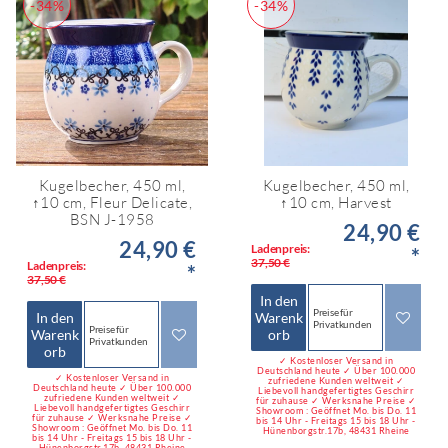
-34%
-34%
Kugelbecher, 450 ml,
Kugelbecher, 450 ml,
↑10 cm, Fleur Delicate,
↑10 cm, Harvest
BSN J-1958
24,90 €
24,90 €
Ladenpreis:
*
37,50 €
Ladenpreis:
*
37,50 €
In den
Preise für
In den
Warenk
Privatkunden
Preise für
Warenk
orb
Privatkunden
orb
✓ Kostenloser Versand in
Deutschland heute ✓ Über 100.000
✓ Kostenloser Versand in
zufriedene Kunden weltweit ✓
Deutschland heute ✓ Über 100.000
Liebevoll handgefertigtes Geschirr
zufriedene Kunden weltweit ✓
für zuhause ✓ Werksnahe Preise ✓
Liebevoll handgefertigtes Geschirr
Showroom : Geöffnet Mo. bis Do. 11
für zuhause ✓ Werksnahe Preise ✓
bis 14 Uhr - Freitags 15 bis 18 Uhr -
Showroom : Geöffnet Mo. bis Do. 11
Hünenborgstr.17b, 48431 Rheine
bis 14 Uhr - Freitags 15 bis 18 Uhr -
Hünenborgstr.17b, 48431 Rheine