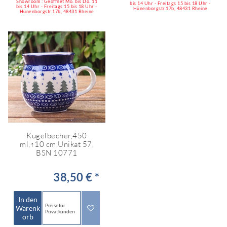
Showroom : Geöffnet Mo. bis Do. 11
bis 14 Uhr - Freitags 15 bis 18 Uhr -
bis 14 Uhr - Freitags 15 bis 18 Uhr -
Hünenborgstr.17b, 48431 Rheine
Hünenborgstr.17b, 48431 Rheine
Kugelbecher,450
ml,↑10 cm,Unikat 57,
BSN 10771
38,50 € *
In den
Preise für
Warenk
Privatkunden
orb