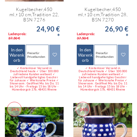
Kugelbecher,450
Kugelbecher,450
ml,↑10 cm,Tradition 22,
ml,↑10 cm,Tradition 28,
BSN 7276
BSN 7270
24,90 €
26,90 €
Ladenpreis:
Ladenpreis:
*
*
37,50 €
37,50 €
In den
In den
Preise für
Preise für
Warenk
Warenk
Privatkunden
Privatkunden
orb
orb
✓ Kostenloser Versand in
✓ Kostenloser Versand in
Deutschland heute ✓ Über 100.000
Deutschland heute ✓ Über 100.000
zufriedene Kunden weltweit ✓
zufriedene Kunden weltweit ✓
Liebevoll handgefertigtes Geschirr
Liebevoll handgefertigtes Geschirr
für zuhause ✓ Werksnahe Preise ✓
für zuhause ✓ Werksnahe Preise ✓
Showroom : Geöffnet Mo. bis Do. 11
Showroom : Geöffnet Mo. bis Do. 11
bis 14 Uhr - Freitags 15 bis 18 Uhr -
bis 14 Uhr - Freitags 15 bis 18 Uhr -
Hünenborgstr.17b, 48431 Rheine
Hünenborgstr.17b, 48431 Rheine
-34%
-34%