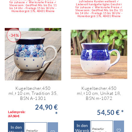
zufriedene Kunden weltweit ✓
für zuhause ✓ Werksnahe Preise ✓
Liebevoll handgefertigtes Geschirr
Showroom : Geöffnet Mo. bis Do. 11
für zuhause ✓ Werksnahe Preise ✓
bis 14 Uhr - Freitags 15 bis 18 Uhr -
Showroom : Geöffnet Mo. bis Do. 11
Hünenborgstr.17b, 48431 Rheine
bis 14 Uhr - Freitags 15 bis 18 Uhr -
Hünenborgstr.17b, 48431 Rheine
-34%
Kugelbecher,450
Kugelbecher,450
ml,↑10 cm, Tradition 35,
ml,↑10 cm, Unikat 18,
BSN A-1301
BSN m-1072
24,90 €
54,50 € *
Ladenpreis:
*
37,50 €
In den
In den
Preise für
Warenk
Preise für