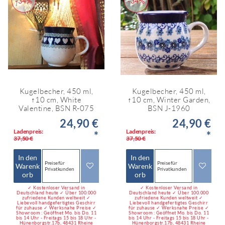
-34%
-34%
Kugelbecher, 450 ml,
Kugelbecher, 450 ml,
↑10 cm, White
↑10 cm, Winter Garden,
Valentine, BSN R-075
BSN J-1960
24,90 €
24,90 €
Ladenpreis:
Ladenpreis:
*
*
37,50 €
37,50 €
In den
In den
Preise für
Preise für
Warenk
Warenk
Privatkunden
Privatkunden
orb
orb
✓ Kostenloser Versand in
✓ Kostenloser Versand in
Deutschland heute ✓ Über 100.000
Deutschland heute ✓ Über 100.000
zufriedene Kunden weltweit ✓
zufriedene Kunden weltweit ✓
Liebevoll handgefertigtes Geschirr
Liebevoll handgefertigtes Geschirr
für zuhause ✓ Werksnahe Preise ✓
für zuhause ✓ Werksnahe Preise ✓
Showroom : Geöffnet Mo. bis Do. 11
Showroom : Geöffnet Mo. bis Do. 11
bis 14 Uhr - Freitags 15 bis 18 Uhr -
bis 14 Uhr - Freitags 15 bis 18 Uhr -
Hünenborgstr.17b, 48431 Rheine
Hünenborgstr.17b, 48431 Rheine