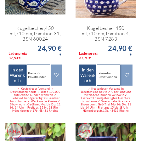
Kugelbecher,450
Kugelbecher,450
ml,↑10 cm,Tradition 31,
ml,↑10 cm,Tradition 4,
BSN 60024
BSN 7283
24,90 €
24,90 €
Ladenpreis:
Ladenpreis:
*
*
37,50 €
37,50 €
In den
In den
Preise für
Preise für
Warenk
Warenk
Privatkunden
Privatkunden
orb
orb
✓ Kostenloser Versand in
✓ Kostenloser Versand in
Deutschland heute ✓ Über 100.000
Deutschland heute ✓ Über 100.000
zufriedene Kunden weltweit ✓
zufriedene Kunden weltweit ✓
Liebevoll handgefertigtes Geschirr
Liebevoll handgefertigtes Geschirr
für zuhause ✓ Werksnahe Preise ✓
für zuhause ✓ Werksnahe Preise ✓
Showroom : Geöffnet Mo. bis Do. 11
Showroom : Geöffnet Mo. bis Do. 11
bis 14 Uhr - Freitags 15 bis 18 Uhr -
bis 14 Uhr - Freitags 15 bis 18 Uhr -
Hünenborgstr.17b, 48431 Rheine
Hünenborgstr.17b, 48431 Rheine
-34%
-34%