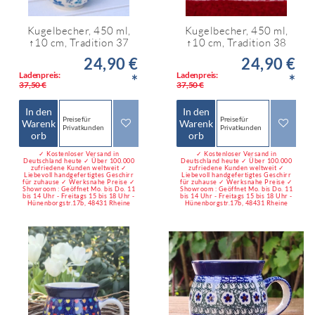
Kugelbecher, 450 ml,
Kugelbecher, 450 ml,
↑10 cm, Tradition 37
↑10 cm, Tradition 38
24,90 €
24,90 €
Ladenpreis:
Ladenpreis:
*
*
37,50 €
37,50 €
In den
In den
Preise für
Preise für
Warenk
Warenk
Privatkunden
Privatkunden
orb
orb
✓ Kostenloser Versand in
✓ Kostenloser Versand in
Deutschland heute ✓ Über 100.000
Deutschland heute ✓ Über 100.000
zufriedene Kunden weltweit ✓
zufriedene Kunden weltweit ✓
Liebevoll handgefertigtes Geschirr
Liebevoll handgefertigtes Geschirr
für zuhause ✓ Werksnahe Preise ✓
für zuhause ✓ Werksnahe Preise ✓
Showroom : Geöffnet Mo. bis Do. 11
Showroom : Geöffnet Mo. bis Do. 11
bis 14 Uhr - Freitags 15 bis 18 Uhr -
bis 14 Uhr - Freitags 15 bis 18 Uhr -
Hünenborgstr.17b, 48431 Rheine
Hünenborgstr.17b, 48431 Rheine