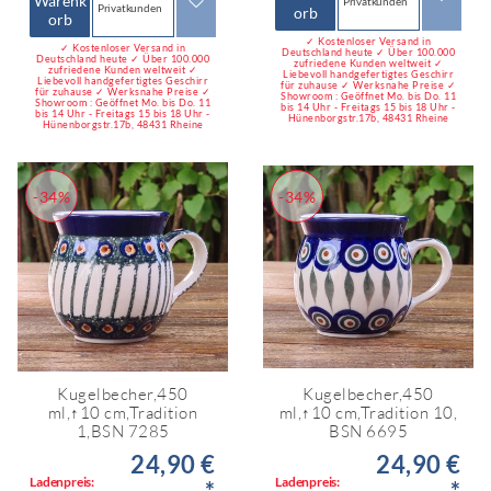
Warenk
Privatkunden
Privatkunden
orb
orb
✓ Kostenloser Versand in
✓ Kostenloser Versand in
Deutschland heute ✓ Über 100.000
Deutschland heute ✓ Über 100.000
zufriedene Kunden weltweit ✓
zufriedene Kunden weltweit ✓
Liebevoll handgefertigtes Geschirr
Liebevoll handgefertigtes Geschirr
für zuhause ✓ Werksnahe Preise ✓
für zuhause ✓ Werksnahe Preise ✓
Showroom : Geöffnet Mo. bis Do. 11
Showroom : Geöffnet Mo. bis Do. 11
bis 14 Uhr - Freitags 15 bis 18 Uhr -
bis 14 Uhr - Freitags 15 bis 18 Uhr -
Hünenborgstr.17b, 48431 Rheine
Hünenborgstr.17b, 48431 Rheine
-34%
-34%
Kugelbecher,450
Kugelbecher,450
ml,↑10 cm,Tradition
ml,↑10 cm,Tradition 10,
1,BSN 7285
BSN 6695
24,90 €
24,90 €
Ladenpreis:
Ladenpreis:
*
*