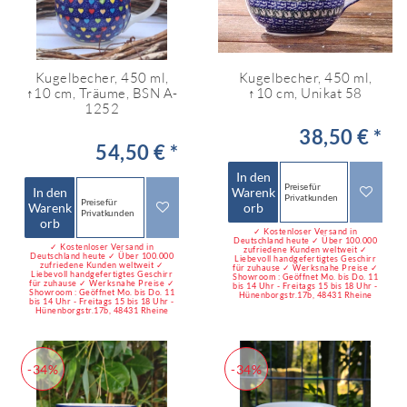
Kugelbecher, 450 ml,
Kugelbecher, 450 ml,
↑10 cm, Träume, BSN A-
↑10 cm, Unikat 58
1252
38,50 € *
54,50 € *
In den
Preise für
In den
Warenk
Privatkunden
Preise für
Warenk
orb
Privatkunden
orb
✓ Kostenloser Versand in
Deutschland heute ✓ Über 100.000
✓ Kostenloser Versand in
zufriedene Kunden weltweit ✓
Deutschland heute ✓ Über 100.000
Liebevoll handgefertigtes Geschirr
zufriedene Kunden weltweit ✓
für zuhause ✓ Werksnahe Preise ✓
Liebevoll handgefertigtes Geschirr
Showroom : Geöffnet Mo. bis Do. 11
für zuhause ✓ Werksnahe Preise ✓
bis 14 Uhr - Freitags 15 bis 18 Uhr -
Showroom : Geöffnet Mo. bis Do. 11
Hünenborgstr.17b, 48431 Rheine
bis 14 Uhr - Freitags 15 bis 18 Uhr -
Hünenborgstr.17b, 48431 Rheine
-34%
-34%