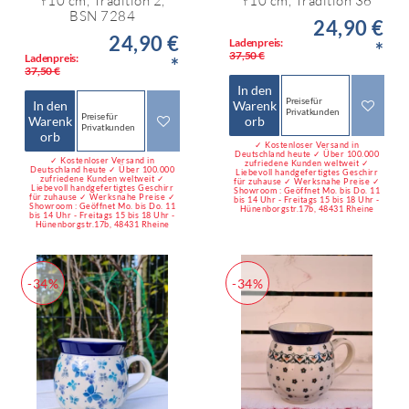
↑10 cm, Tradition 2,
↑10 cm, Tradition 36
BSN 7284
24,90 €
24,90 €
Ladenpreis:
*
37,50 €
Ladenpreis:
*
37,50 €
In den
Preise für
In den
Warenk
Privatkunden
Preise für
Warenk
orb
Privatkunden
orb
✓ Kostenloser Versand in
Deutschland heute ✓ Über 100.000
✓ Kostenloser Versand in
zufriedene Kunden weltweit ✓
Deutschland heute ✓ Über 100.000
Liebevoll handgefertigtes Geschirr
zufriedene Kunden weltweit ✓
für zuhause ✓ Werksnahe Preise ✓
Liebevoll handgefertigtes Geschirr
Showroom : Geöffnet Mo. bis Do. 11
für zuhause ✓ Werksnahe Preise ✓
bis 14 Uhr - Freitags 15 bis 18 Uhr -
Showroom : Geöffnet Mo. bis Do. 11
Hünenborgstr.17b, 48431 Rheine
bis 14 Uhr - Freitags 15 bis 18 Uhr -
Hünenborgstr.17b, 48431 Rheine
-34%
-34%