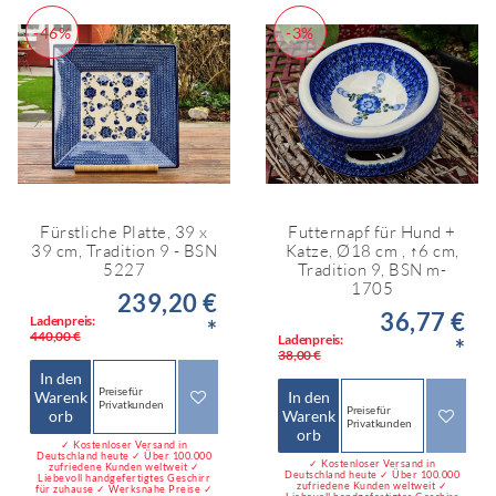
-46%
-3%
Fürstliche Platte, 39 x
Futternapf für Hund +
39 cm, Tradition 9 - BSN
Katze, Ø18 cm , ↑6 cm,
5227
Tradition 9, BSN m-
1705
239,20 €
36,77 €
Ladenpreis:
*
440,00 €
Ladenpreis:
*
38,00 €
In den
Preise für
Warenk
In den
Privatkunden
Preise für
orb
Warenk
Privatkunden
orb
✓ Kostenloser Versand in
Deutschland heute ✓ Über 100.000
✓ Kostenloser Versand in
zufriedene Kunden weltweit ✓
Deutschland heute ✓ Über 100.000
Liebevoll handgefertigtes Geschirr
zufriedene Kunden weltweit ✓
für zuhause ✓ Werksnahe Preise ✓