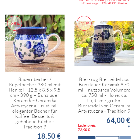
bis 14 Uhr - Freitags 15 bis 18 Uhr -
Hünenborgstr.17b, 48431 Rheine
-38%
-12%
Bauernbecher /
Bierkrug Bierseidel aus
Kugelbecher 380 ml mit
Bunzlauer Keramik 870
Henkel - 12,5 x 8,5 x 9,5
ml – nutzbares Volumen:
cm - 390 g – Bunzlauer
ca. 750 ml - Höhe: ca.
Keramik – Ceramika
15,3 cm - großer
Artystyczna – rustikal-
Bierseidel von Ceramika
eleganter Becher für
Artystyczna - Tradition 9
Kaffee, Desserts &
64,00 €
gehobene Küche -
Ladenpreis:
*
Tradition 9
72,90 €
18,50 €