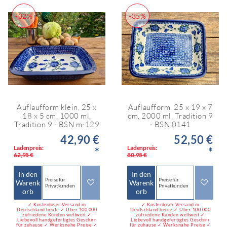
-32%
-35%
Auflaufform klein, 25 x
Auflaufform, 25 x 19 x 7
18 x 5 cm, 1000 ml,
cm, 2000 ml, Tradition 9
Tradition 9 - BSN m-129
- BSN 0141
42,90 €
52,50 €
Ladenpreis:
Ladenpreis:
*
*
62,95 €
80,95 €
In den
In den
Preise für
Preise für
Warenk
Warenk
Privatkunden
Privatkunden
orb
orb
✓ Kostenloser Versand in
✓ Kostenloser Versand in
Deutschland heute ✓ Über 100.000
Deutschland heute ✓ Über 100.000
zufriedene Kunden weltweit ✓
zufriedene Kunden weltweit ✓
Liebevoll handgefertigtes Geschirr
Liebevoll handgefertigtes Geschirr
für zuhause ✓ Werksnahe Preise ✓
für zuhause ✓ Werksnahe Preise ✓