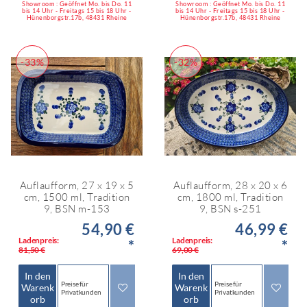
Showroom : Geöffnet Mo. bis Do. 11
Showroom : Geöffnet Mo. bis Do. 11
bis 14 Uhr - Freitags 15 bis 18 Uhr -
bis 14 Uhr - Freitags 15 bis 18 Uhr -
Hünenborgstr.17b, 48431 Rheine
Hünenborgstr.17b, 48431 Rheine
-33%
-32%
Auflaufform, 27 x 19 x 5
Auflaufform, 28 x 20 x 6
cm, 1500 ml, Tradition
cm, 1800 ml, Tradition
9, BSN m-153
9, BSN s-251
54,90 €
46,99 €
Ladenpreis:
Ladenpreis:
*
*
81,50 €
69,00 €
In den
In den
Preise für
Preise für
Warenk
Warenk
Privatkunden
Privatkunden
orb
orb