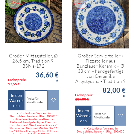
-37%
-25%
Großer Mittagsteller, Ø
Großer Servierteller /
26,5 cm, Tradition 9,
Pizzateller aus
BSN s-172
Bunzlauer Keramik – Ø
33 cm – handgefertigt
36,60 €
von Ceramika
Ladenpreis:
*
Artystyczna - Tradition 9
57,95 €
82,00 €
In den
Ladenpreis:
*
Preise für
109,00 €
Warenk
Privatkunden
orb
In den
✓ Kostenloser Versand in
Preise für
Warenk
Deutschland heute ✓ Über 100.000
Privatkunden
zufriedene Kunden weltweit ✓
orb
Liebevoll handgefertigtes Geschirr
für zuhause ✓ Werksnahe Preise ✓
Showroom : Geöffnet Mo. bis Do. 11
✓ Kostenloser Versand in
bis 14 Uhr - Freitags 15 bis 18 Uhr -
Deutschland heute ✓ Über 100.000