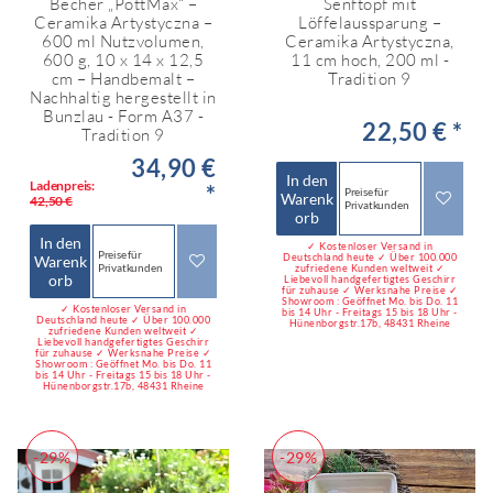
Becher „PottMax“ –
Senftopf mit
Ceramika Artystyczna –
Löffelaussparung –
600 ml Nutzvolumen,
Ceramika Artystyczna,
600 g, 10 x 14 x 12,5
11 cm hoch, 200 ml -
cm – Handbemalt –
Tradition 9
Nachhaltig hergestellt in
Bunzlau - Form A37 -
22,50 € *
Tradition 9
34,90 €
In den
Ladenpreis:
*
Preise für
Warenk
42,50 €
Privatkunden
orb
In den
✓ Kostenloser Versand in
Preise für
Deutschland heute ✓ Über 100.000
Warenk
Privatkunden
zufriedene Kunden weltweit ✓
orb
Liebevoll handgefertigtes Geschirr
für zuhause ✓ Werksnahe Preise ✓
Showroom : Geöffnet Mo. bis Do. 11
✓ Kostenloser Versand in
bis 14 Uhr - Freitags 15 bis 18 Uhr -
Deutschland heute ✓ Über 100.000
Hünenborgstr.17b, 48431 Rheine
zufriedene Kunden weltweit ✓
Liebevoll handgefertigtes Geschirr
für zuhause ✓ Werksnahe Preise ✓
Showroom : Geöffnet Mo. bis Do. 11
bis 14 Uhr - Freitags 15 bis 18 Uhr -
Hünenborgstr.17b, 48431 Rheine
-29%
-29%