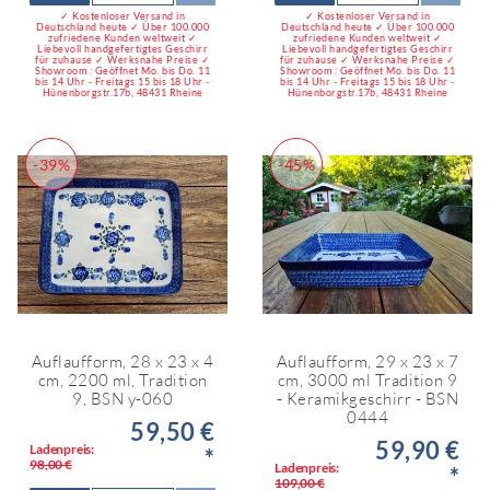
✓ Kostenloser Versand in
✓ Kostenloser Versand in
Deutschland heute ✓ Über 100.000
Deutschland heute ✓ Über 100.000
zufriedene Kunden weltweit ✓
zufriedene Kunden weltweit ✓
Liebevoll handgefertigtes Geschirr
Liebevoll handgefertigtes Geschirr
für zuhause ✓ Werksnahe Preise ✓
für zuhause ✓ Werksnahe Preise ✓
Showroom : Geöffnet Mo. bis Do. 11
Showroom : Geöffnet Mo. bis Do. 11
bis 14 Uhr - Freitags 15 bis 18 Uhr -
bis 14 Uhr - Freitags 15 bis 18 Uhr -
Hünenborgstr.17b, 48431 Rheine
Hünenborgstr.17b, 48431 Rheine
-39%
-45%
Auflaufform, 28 x 23 x 4
Auflaufform, 29 x 23 x 7
cm, 2200 ml, Tradition
cm, 3000 ml Tradition 9
9, BSN y-060
- Keramikgeschirr - BSN
0444
59,50 €
59,90 €
Ladenpreis:
*
98,00 €
Ladenpreis:
*
109,00 €