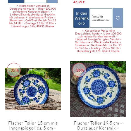
*
45,95 €
✓ Kostenloser Versand in
Deutschland heute ✓ Über 100.000
zufriedene Kunden weltweit ✓
In den
Liebevoll handgefertigtes Geschirr
Preise für
Warenk
für zuhause ✓ Werksnahe Preise ✓
Privatkunden
Showroom : Geöffnet Mo. bis Do. 11
orb
bis 14 Uhr - Freitags 15 bis 18 Uhr -
Hünenborgstr.17b, 48431 Rheine
✓ Kostenloser Versand in
Deutschland heute ✓ Über 100.000
zufriedene Kunden weltweit ✓
Liebevoll handgefertigtes Geschirr
für zuhause ✓ Werksnahe Preise ✓
Showroom : Geöffnet Mo. bis Do. 11
bis 14 Uhr - Freitags 15 bis 18 Uhr -
Hünenborgstr.17b, 48431 Rheine
-35%
-36%
Flacher Teller 15 cm mit
Flacher Teller 19,5 cm –
Innenspiegel, ca. 5 cm –
Bunzlauer Keramik –