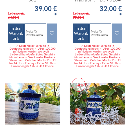
39,00 €
32,00 €
Ladenpreis:
Ladenpreis:
*
*
64,00 €
75,00 €
In den
In den
Preise für
Preise für
Warenk
Warenk
Privatkunden
Privatkunden
orb
orb
✓ Kostenloser Versand in
✓ Kostenloser Versand in
Deutschland heute ✓ Über 100.000
Deutschland heute ✓ Über 100.000
zufriedene Kunden weltweit ✓
zufriedene Kunden weltweit ✓
Liebevoll handgefertigtes Geschirr
Liebevoll handgefertigtes Geschirr
für zuhause ✓ Werksnahe Preise ✓
für zuhause ✓ Werksnahe Preise ✓
Showroom : Geöffnet Mo. bis Do. 11
Showroom : Geöffnet Mo. bis Do. 11
bis 14 Uhr - Freitags 15 bis 18 Uhr -
bis 14 Uhr - Freitags 15 bis 18 Uhr -
Hünenborgstr.17b, 48431 Rheine
Hünenborgstr.17b, 48431 Rheine
-54%