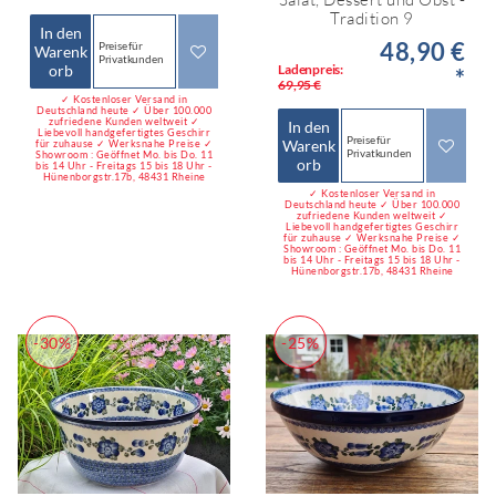
Tradition 9
In den
48,90 €
Preise für
Warenk
Privatkunden
orb
Ladenpreis:
*
69,95 €
✓ Kostenloser Versand in
Deutschland heute ✓ Über 100.000
zufriedene Kunden weltweit ✓
In den
Liebevoll handgefertigtes Geschirr
Preise für
Warenk
für zuhause ✓ Werksnahe Preise ✓
Privatkunden
Showroom : Geöffnet Mo. bis Do. 11
orb
bis 14 Uhr - Freitags 15 bis 18 Uhr -
Hünenborgstr.17b, 48431 Rheine
✓ Kostenloser Versand in
Deutschland heute ✓ Über 100.000
zufriedene Kunden weltweit ✓
Liebevoll handgefertigtes Geschirr
für zuhause ✓ Werksnahe Preise ✓
Showroom : Geöffnet Mo. bis Do. 11
bis 14 Uhr - Freitags 15 bis 18 Uhr -
Hünenborgstr.17b, 48431 Rheine
-30%
-25%