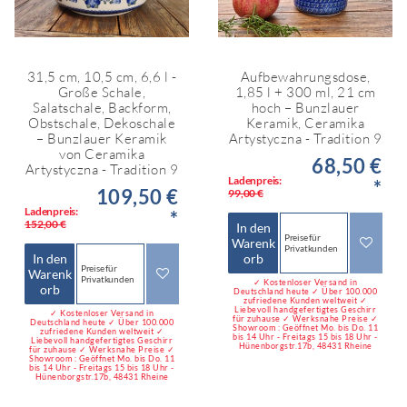
31,5 cm, 10,5 cm, 6,6 l -
Aufbewahrungsdose,
Große Schale,
1,85 l + 300 ml, 21 cm
Salatschale, Backform,
hoch – Bunzlauer
Obstschale, Dekoschale
Keramik, Ceramika
– Bunzlauer Keramik
Artystyczna - Tradition 9
von Ceramika
68,50 €
Artystyczna - Tradition 9
Ladenpreis:
*
109,50 €
99,00 €
Ladenpreis:
*
152,00 €
In den
Preise für
Warenk
Privatkunden
In den
orb
Preise für
Warenk
Privatkunden
✓ Kostenloser Versand in
orb
Deutschland heute ✓ Über 100.000
zufriedene Kunden weltweit ✓
Liebevoll handgefertigtes Geschirr
✓ Kostenloser Versand in
für zuhause ✓ Werksnahe Preise ✓
Deutschland heute ✓ Über 100.000
Showroom : Geöffnet Mo. bis Do. 11
zufriedene Kunden weltweit ✓
bis 14 Uhr - Freitags 15 bis 18 Uhr -
Liebevoll handgefertigtes Geschirr
Hünenborgstr.17b, 48431 Rheine
für zuhause ✓ Werksnahe Preise ✓
Showroom : Geöffnet Mo. bis Do. 11
bis 14 Uhr - Freitags 15 bis 18 Uhr -
Hünenborgstr.17b, 48431 Rheine