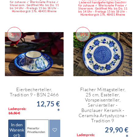
für zuhause ✓ Werksnahe Preise ✓
Liebevoll handgefertigtes Geschirr
Showroom : Geöffnet Mo. bis Do. 11
für zuhause ✓ Werksnahe Preise ✓
bis 14 Uhr - Freitags 15 bis 18 Uhr -
Showroom : Geöffnet Mo. bis Do. 11
Hünenborgstr.17b, 48431 Rheine
bis 14 Uhr - Freitags 15 bis 18 Uhr -
Hünenborgstr.17b, 48431 Rheine
-31%
-35%
Eierbecherteller,
Flacher Mittagsteller,
Tradition 9 - BSN 2466
25 cm, Essteller,
Vorspeisenteller,
12,75 €
Servierteller -
Ladenpreis:
*
Bunzlauer Keramik -
18,50 €
Ceramika Artystyczna -
Tradition 9
In den
29,90 €
Preise für
Warenk
Privatkunden
orb
Ladenpreis: