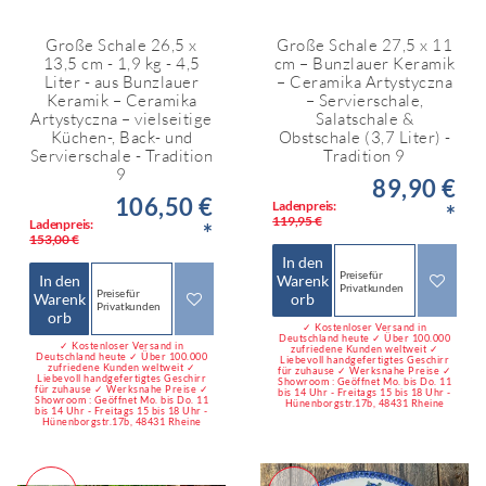
Große Schale 26,5 x
Große Schale 27,5 x 11
13,5 cm - 1,9 kg - 4,5
cm – Bunzlauer Keramik
Liter - aus Bunzlauer
– Ceramika Artystyczna
Keramik – Ceramika
– Servierschale,
Artystyczna – vielseitige
Salatschale &
Küchen-, Back- und
Obstschale (3,7 Liter) -
Servierschale - Tradition
Tradition 9
9
89,90 €
106,50 €
Ladenpreis:
*
119,95 €
Ladenpreis:
*
153,00 €
In den
Preise für
In den
Warenk
Privatkunden
Preise für
Warenk
orb
Privatkunden
orb
✓ Kostenloser Versand in
Deutschland heute ✓ Über 100.000
✓ Kostenloser Versand in
zufriedene Kunden weltweit ✓
Deutschland heute ✓ Über 100.000
Liebevoll handgefertigtes Geschirr
zufriedene Kunden weltweit ✓
für zuhause ✓ Werksnahe Preise ✓
Liebevoll handgefertigtes Geschirr
Showroom : Geöffnet Mo. bis Do. 11
für zuhause ✓ Werksnahe Preise ✓
bis 14 Uhr - Freitags 15 bis 18 Uhr -
Showroom : Geöffnet Mo. bis Do. 11
Hünenborgstr.17b, 48431 Rheine
bis 14 Uhr - Freitags 15 bis 18 Uhr -
Hünenborgstr.17b, 48431 Rheine