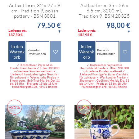
Auflaufform, 32 x 27 x 8
Auflaufform, 35 x 26 x
cm, Tradition 9, polish
6,5 cm, 3200 ml,
pottery - BSN 3001
Tradition 9, BSN 20325
79,50 €
98,00 €
Ladenpreis:
Ladenpreis:
*
*
137,50 €
152,95 €
In den
In den
Preise für
Preise für
Warenk
Warenk
Privatkunden
Privatkunden
orb
orb
✓ Kostenloser Versand in
✓ Kostenloser Versand in
Deutschland heute ✓ Über 100.000
Deutschland heute ✓ Über 100.000
zufriedene Kunden weltweit ✓
zufriedene Kunden weltweit ✓
Liebevoll handgefertigtes Geschirr
Liebevoll handgefertigtes Geschirr
für zuhause ✓ Werksnahe Preise ✓
für zuhause ✓ Werksnahe Preise ✓
Showroom : Geöffnet Mo. bis Do. 11
Showroom : Geöffnet Mo. bis Do. 11
bis 14 Uhr - Freitags 15 bis 18 Uhr -
bis 14 Uhr - Freitags 15 bis 18 Uhr -
Hünenborgstr.17b, 48431 Rheine
Hünenborgstr.17b, 48431 Rheine
-21%
-34%