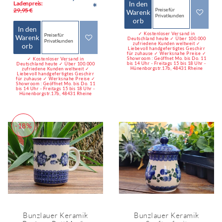
Ladenpreis:
In den
*
Preise für
29,95 €
Warenk
Privatkunden
orb
In den
✓ Kostenloser Versand in
Preise für
Warenk
Deutschland heute ✓ Über 100.000
Privatkunden
zufriedene Kunden weltweit ✓
orb
Liebevoll handgefertigtes Geschirr
für zuhause ✓ Werksnahe Preise ✓
Showroom : Geöffnet Mo. bis Do. 11
✓ Kostenloser Versand in
bis 14 Uhr - Freitags 15 bis 18 Uhr -
Deutschland heute ✓ Über 100.000
Hünenborgstr.17b, 48431 Rheine
zufriedene Kunden weltweit ✓
Liebevoll handgefertigtes Geschirr
für zuhause ✓ Werksnahe Preise ✓
Showroom : Geöffnet Mo. bis Do. 11
bis 14 Uhr - Freitags 15 bis 18 Uhr -
Hünenborgstr.17b, 48431 Rheine
-18%
Bunzlauer Keramik
Bunzlauer Keramik