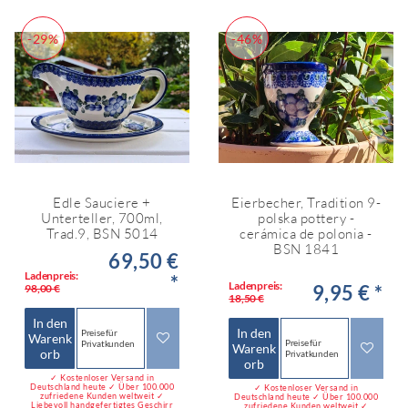
-29%
-46%
Edle Sauciere +
Eierbecher, Tradition 9-
Unterteller, 700ml,
polska pottery -
Trad.9, BSN 5014
cerámica de polonia -
BSN 1841
69,50 €
Ladenpreis:
*
Ladenpreis:
9,95 € *
98,00 €
18,50 €
In den
In den
Preise für
Warenk
Preise für
Privatkunden
Warenk
orb
Privatkunden
orb
✓ Kostenloser Versand in
Deutschland heute ✓ Über 100.000
✓ Kostenloser Versand in
zufriedene Kunden weltweit ✓
Deutschland heute ✓ Über 100.000
Liebevoll handgefertigtes Geschirr
zufriedene Kunden weltweit ✓