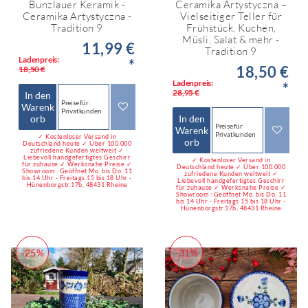
Bunzlauer Keramik -
Ceramika Artystyczna –
Ceramika Artystyczna -
Vielseitiger Teller für
Tradition 9
Frühstück, Kuchen,
Müsli, Salat & mehr -
11,99 €
Tradition 9
Ladenpreis:
*
18,50 €
18,50 €
Ladenpreis:
*
28,95 €
In den
Preise für
Warenk
Privatkunden
orb
In den
Preise für
Warenk
Privatkunden
✓ Kostenloser Versand in
orb
Deutschland heute ✓ Über 100.000
zufriedene Kunden weltweit ✓
Liebevoll handgefertigtes Geschirr
✓ Kostenloser Versand in
für zuhause ✓ Werksnahe Preise ✓
Deutschland heute ✓ Über 100.000
Showroom : Geöffnet Mo. bis Do. 11
zufriedene Kunden weltweit ✓
bis 14 Uhr - Freitags 15 bis 18 Uhr -
Liebevoll handgefertigtes Geschirr
Hünenborgstr.17b, 48431 Rheine
für zuhause ✓ Werksnahe Preise ✓
Showroom : Geöffnet Mo. bis Do. 11
bis 14 Uhr - Freitags 15 bis 18 Uhr -
Hünenborgstr.17b, 48431 Rheine
-25%
-31%