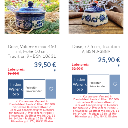
Dose, Volumen max. 450
Dose, ↑7,5 cm, Tradition
ml, Höhe 10 cm,
9, BSN J-3889
Tradition 9 - BSN 10631
25,90 €
39,50 €
Ladenpreis:
*
32,90 €
Ladenpreis:
*
56,90 €
In den
Preise für
In den
Warenk
Privatkunden
Preise für
Warenk
orb
Privatkunden
orb
✓ Kostenloser Versand in
Deutschland heute ✓ Über 100.000
✓ Kostenloser Versand in
zufriedene Kunden weltweit ✓
Deutschland heute ✓ Über 100.000
Liebevoll handgefertigtes Geschirr
zufriedene Kunden weltweit ✓
für zuhause ✓ Werksnahe Preise ✓
Liebevoll handgefertigtes Geschirr
Showroom : Geöffnet Mo. bis Do. 11
für zuhause ✓ Werksnahe Preise ✓
bis 14 Uhr - Freitags 15 bis 18 Uhr -
Showroom : Geöffnet Mo. bis Do. 11
Hünenborgstr.17b, 48431 Rheine
bis 14 Uhr - Freitags 15 bis 18 Uhr -
Hünenborgstr.17b, 48431 Rheine