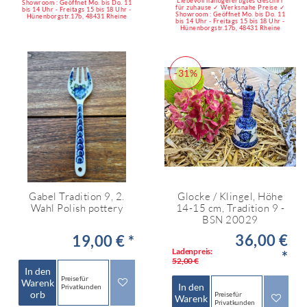
Liebevoll handgefertigtes Geschirr
Showroom : Geöffnet Mo. bis Do. 11
für zuhause ✓ Werksnahe Preise ✓
bis 14 Uhr - Freitags 15 bis 18 Uhr -
Showroom : Geöffnet Mo. bis Do. 11
Hünenborgstr.17b, 48431 Rheine
bis 14 Uhr - Freitags 15 bis 18 Uhr -
Hünenborgstr.17b, 48431 Rheine
-31%
Gabel Tradition 9, 2.
Glocke / Klingel, Höhe
Wahl Polish pottery
14-15 cm, Tradition 9 -
BSN 20029
36,00 €
19,00 € *
Ladenpreis:
*
52,00 €
In den
Preise für
Warenk
In den
Privatkunden
orb
Preise für
Warenk
Privatkunden