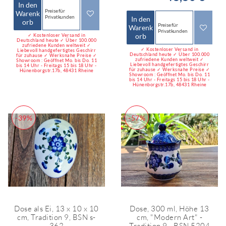
In den
Preise für
Warenk
Privatkunden
In den
orb
Preise für
Warenk
Privatkunden
orb
✓ Kostenloser Versand in
Deutschland heute ✓ Über 100.000
zufriedene Kunden weltweit ✓
✓ Kostenloser Versand in
Liebevoll handgefertigtes Geschirr
Deutschland heute ✓ Über 100.000
für zuhause ✓ Werksnahe Preise ✓
zufriedene Kunden weltweit ✓
Showroom : Geöffnet Mo. bis Do. 11
Liebevoll handgefertigtes Geschirr
bis 14 Uhr - Freitags 15 bis 18 Uhr -
für zuhause ✓ Werksnahe Preise ✓
Hünenborgstr.17b, 48431 Rheine
Showroom : Geöffnet Mo. bis Do. 11
bis 14 Uhr - Freitags 15 bis 18 Uhr -
Hünenborgstr.17b, 48431 Rheine
-39%
-57%
Dose als Ei, 13 x 10 x 10
Dose, 300 ml, Höhe 13
cm, Tradition 9, BSN s-
cm, "Modern Art" -
362
Tradition 9 - BSN 5204