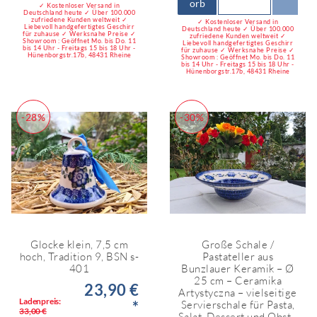
orb
✓ Kostenloser Versand in
Deutschland heute ✓ Über 100.000
zufriedene Kunden weltweit ✓
✓ Kostenloser Versand in
Liebevoll handgefertigtes Geschirr
Deutschland heute ✓ Über 100.000
für zuhause ✓ Werksnahe Preise ✓
zufriedene Kunden weltweit ✓
Showroom : Geöffnet Mo. bis Do. 11
Liebevoll handgefertigtes Geschirr
bis 14 Uhr - Freitags 15 bis 18 Uhr -
für zuhause ✓ Werksnahe Preise ✓
Hünenborgstr.17b, 48431 Rheine
Showroom : Geöffnet Mo. bis Do. 11
bis 14 Uhr - Freitags 15 bis 18 Uhr -
Hünenborgstr.17b, 48431 Rheine
-28%
-30%
Glocke klein, 7,5 cm
Große Schale /
hoch, Tradition 9, BSN s-
Pastateller aus
401
Bunzlauer Keramik – Ø
25 cm – Ceramika
23,90 €
Artystyczna – vielseitige
Ladenpreis:
*
Servierschale für Pasta,
33,00 €
Salat, Dessert und Obst -