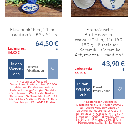
Flaschenkühler, 21 cm,
Französische
Tradition 9 - BSN 5146
Butterdose mit
Wasserkühlung für 150–
64,50 €
180 g – Bunzlauer
Ladenpreis:
*
Keramik – Ceramika
86,00 €
Artystyczna - Tradition 9
43,90 €
In den
Preise für
Warenk
Ladenpreis:
*
Privatkunden
63,50 €
orb
✓ Kostenloser Versand in
In den
Deutschland heute ✓ Über 100.000
Preise für
zufriedene Kunden weltweit ✓
Warenk
Liebevoll handgefertigtes Geschirr
Privatkunden
orb
für zuhause ✓ Werksnahe Preise ✓
Showroom : Geöffnet Mo. bis Do. 11
bis 14 Uhr - Freitags 15 bis 18 Uhr -
✓ Kostenloser Versand in
Hünenborgstr.17b, 48431 Rheine
Deutschland heute ✓ Über 100.000
zufriedene Kunden weltweit ✓
Liebevoll handgefertigtes Geschirr
für zuhause ✓ Werksnahe Preise ✓
Showroom : Geöffnet Mo. bis Do. 11
bis 14 Uhr - Freitags 15 bis 18 Uhr -
Hünenborgstr.17b, 48431 Rheine