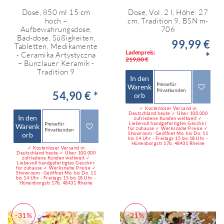
Dose, 850 ml 15 cm
Dose, Vol. 2 l, Höhe: 27
hoch –
cm, Tradition 9, BSN m-
Aufbewahrungsdose,
706
Bad-dose, Süßigkeiten,
99,99 €
Tabletten, Medikamente
Ladenpreis:
*
- Ceramika Artystyczna
219,00 €
– Bunzlauer Keramik -
Tradition 9
In den
Preise für
Warenk
Privatkunden
54,90 € *
orb
✓ Kostenloser Versand in
Deutschland heute ✓ Über 100.000
In den
zufriedene Kunden weltweit ✓
Preise für
Liebevoll handgefertigtes Geschirr
Warenk
für zuhause ✓ Werksnahe Preise ✓
Privatkunden
orb
Showroom : Geöffnet Mo. bis Do. 11
bis 14 Uhr - Freitags 15 bis 18 Uhr -
Hünenborgstr.17b, 48431 Rheine
✓ Kostenloser Versand in
Deutschland heute ✓ Über 100.000
zufriedene Kunden weltweit ✓
Liebevoll handgefertigtes Geschirr
für zuhause ✓ Werksnahe Preise ✓
Showroom : Geöffnet Mo. bis Do. 11
bis 14 Uhr - Freitags 15 bis 18 Uhr -
Hünenborgstr.17b, 48431 Rheine
-31%
-21%