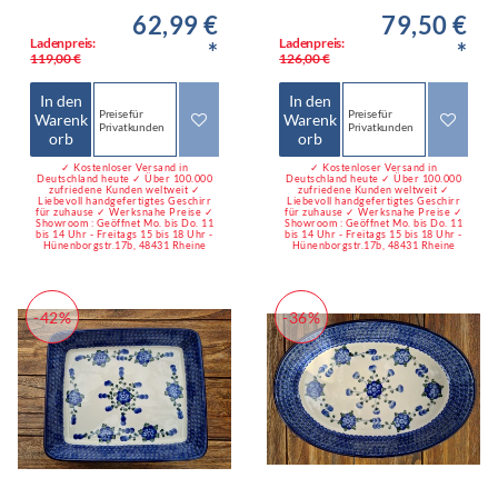
62,99 €
79,50 €
Ladenpreis:
Ladenpreis:
*
*
119,00 €
126,00 €
In den
In den
Preise für
Preise für
Warenk
Warenk
Privatkunden
Privatkunden
orb
orb
✓ Kostenloser Versand in
✓ Kostenloser Versand in
Deutschland heute ✓ Über 100.000
Deutschland heute ✓ Über 100.000
zufriedene Kunden weltweit ✓
zufriedene Kunden weltweit ✓
Liebevoll handgefertigtes Geschirr
Liebevoll handgefertigtes Geschirr
für zuhause ✓ Werksnahe Preise ✓
für zuhause ✓ Werksnahe Preise ✓
Showroom : Geöffnet Mo. bis Do. 11
Showroom : Geöffnet Mo. bis Do. 11
bis 14 Uhr - Freitags 15 bis 18 Uhr -
bis 14 Uhr - Freitags 15 bis 18 Uhr -
Hünenborgstr.17b, 48431 Rheine
Hünenborgstr.17b, 48431 Rheine
-42%
-36%