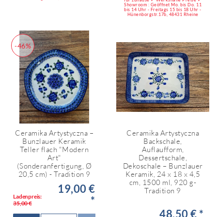
Showroom : Geöffnet Mo. bis Do. 11
bis 14 Uhr - Freitags 15 bis 18 Uhr -
Hünenborgstr.17b, 48431 Rheine
-46%
Ceramika Artystyczna –
Ceramika Artystyczna
Bunzlauer Keramik
Backschale,
Teller flach "Modern
Auflaufform,
Art"
Dessertschale,
(Sonderanfertigung, Ø
Dekoschale – Bunzlauer
20,5 cm) - Tradition 9
Keramik, 24 x 18 x 4,5
cm, 1500 ml, 920 g-
19,00 €
Tradition 9
Ladenpreis:
*
35,00 €
48,50 € *