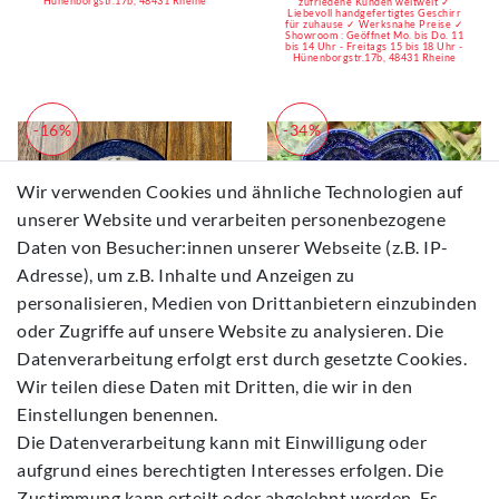
Hünenborgstr.17b, 48431 Rheine
zufriedene Kunden weltweit ✓
Liebevoll handgefertigtes Geschirr
für zuhause ✓ Werksnahe Preise ✓
Showroom : Geöffnet Mo. bis Do. 11
bis 14 Uhr - Freitags 15 bis 18 Uhr -
Hünenborgstr.17b, 48431 Rheine
-16%
-34%
Wir verwenden Cookies und ähnliche Technologien auf
unserer Website und verarbeiten personenbezogene
Daten von Besucher:innen unserer Webseite (z.B. IP-
Adresse), um z.B. Inhalte und Anzeigen zu
personalisieren, Medien von Drittanbietern einzubinden
oder Zugriffe auf unsere Website zu analysieren. Die
Henkelschale, Ø 27 cm,
Herzbackform, 15,5 x
5,5 cm hoch, Tradition 9
14 cm, Höhe ca. 4 cm,
Datenverarbeitung erfolgt erst durch gesetzte Cookies.
- BSN 0428
Tradition 9, BSN 7316
Wir teilen diese Daten mit Dritten, die wir in den
69,00 €
28,50 €
Einstellungen benennen.
Ladenpreis:
Ladenpreis:
*
*
82,50 €
43,00 €
Die Datenverarbeitung kann mit Einwilligung oder
aufgrund eines berechtigten Interesses erfolgen. Die
In den
In den
Preise für
Preise für
Zustimmung kann erteilt oder abgelehnt werden. Es
Warenk
Warenk