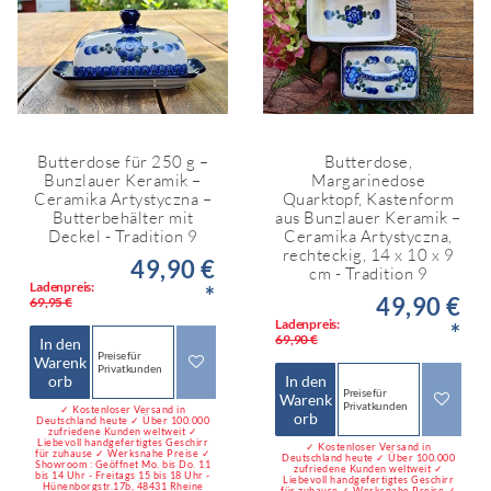
Butterdose für 250 g –
Butterdose,
Bunzlauer Keramik –
Margarinedose
Ceramika Artystyczna –
Quarktopf, Kastenform
Butterbehälter mit
aus Bunzlauer Keramik –
Deckel - Tradition 9
Ceramika Artystyczna,
rechteckig, 14 x 10 x 9
49,90 €
cm - Tradition 9
Ladenpreis:
*
49,90 €
69,95 €
Ladenpreis:
*
69,90 €
In den
Preise für
Warenk
Privatkunden
orb
In den
Preise für
Warenk
Privatkunden
✓ Kostenloser Versand in
orb
Deutschland heute ✓ Über 100.000
zufriedene Kunden weltweit ✓
Liebevoll handgefertigtes Geschirr
✓ Kostenloser Versand in
für zuhause ✓ Werksnahe Preise ✓
Deutschland heute ✓ Über 100.000
Showroom : Geöffnet Mo. bis Do. 11
zufriedene Kunden weltweit ✓
bis 14 Uhr - Freitags 15 bis 18 Uhr -
Liebevoll handgefertigtes Geschirr
Hünenborgstr.17b, 48431 Rheine
für zuhause ✓ Werksnahe Preise ✓