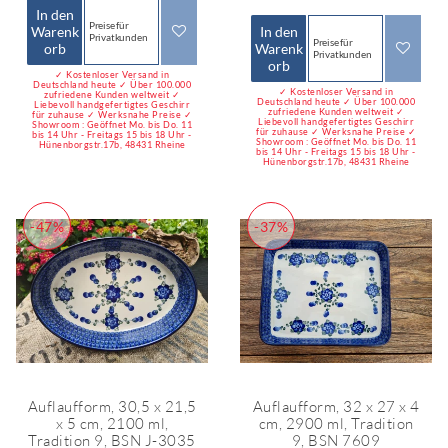
In den
Preise für
Warenk
In den
Privatkunden
Preise für
orb
Warenk
Privatkunden
orb
✓ Kostenloser Versand in
Deutschland heute ✓ Über 100.000
✓ Kostenloser Versand in
zufriedene Kunden weltweit ✓
Deutschland heute ✓ Über 100.000
Liebevoll handgefertigtes Geschirr
zufriedene Kunden weltweit ✓
für zuhause ✓ Werksnahe Preise ✓
Liebevoll handgefertigtes Geschirr
Showroom : Geöffnet Mo. bis Do. 11
für zuhause ✓ Werksnahe Preise ✓
bis 14 Uhr - Freitags 15 bis 18 Uhr -
Showroom : Geöffnet Mo. bis Do. 11
Hünenborgstr.17b, 48431 Rheine
bis 14 Uhr - Freitags 15 bis 18 Uhr -
Hünenborgstr.17b, 48431 Rheine
-47%
-37%
Auflaufform, 30,5 x 21,5
Auflaufform, 32 x 27 x 4
x 5 cm, 2100 ml,
cm, 2900 ml, Tradition
Tradition 9, BSN J-3035
9, BSN 7609