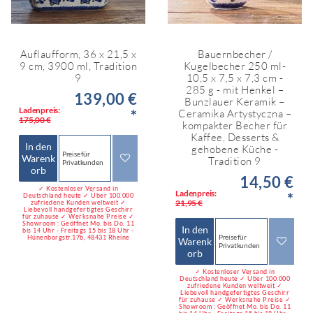
Auflaufform, 36 x 21,5 x
Bauernbecher /
9 cm, 3900 ml, Tradition
Kugelbecher 250 ml-
9
10,5 x 7,5 x 7,3 cm -
285 g - mit Henkel –
139,00 €
Bunzlauer Keramik –
Ladenpreis:
*
Ceramika Artystyczna –
175,00 €
kompakter Becher für
Kaffee, Desserts &
In den
gehobene Küche -
Preise für
Warenk
Tradition 9
Privatkunden
orb
14,50 €
✓ Kostenloser Versand in
Ladenpreis:
*
Deutschland heute ✓ Über 100.000
21,95 €
zufriedene Kunden weltweit ✓
Liebevoll handgefertigtes Geschirr
für zuhause ✓ Werksnahe Preise ✓
Showroom : Geöffnet Mo. bis Do. 11
In den
bis 14 Uhr - Freitags 15 bis 18 Uhr -
Preise für
Hünenborgstr.17b, 48431 Rheine
Warenk
Privatkunden
orb
✓ Kostenloser Versand in
Deutschland heute ✓ Über 100.000
zufriedene Kunden weltweit ✓
Liebevoll handgefertigtes Geschirr
für zuhause ✓ Werksnahe Preise ✓
Showroom : Geöffnet Mo. bis Do. 11