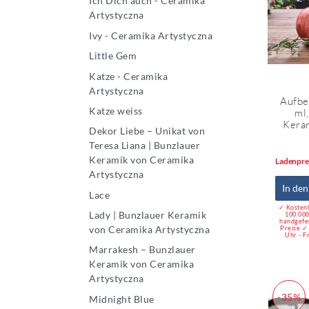
Ich Dich auch - Ceramika
Artystyczna
Ivy - Ceramika Artystyczna
Little Gem
Katze - Ceramika
Artystyczna
Aufbe
Katze weiss
ml
Keram
Dekor Liebe – Unikat von
Teresa Liana | Bunzlauer
Keramik von Ceramika
Ladenpre
Artystyczna
In de
Lace
✓ Kostenl
Lady | Bunzlauer Keramik
100.000
handgefe
von Ceramika Artystyczna
Preise ✓
Uhr - F
Marrakesh – Bunzlauer
Keramik von Ceramika
Artystyczna
-35%
Midnight Blue