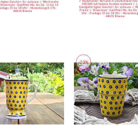
✓ Kostenloser Versand in Deutschland he
rtigtes Geschirr für zuhause ✓ Werksnahe
100.000 zufriedene Kunden weltweit ✓ L
 Showroom : Geöffnet Mo. bis Do. 11 bis 14
handgefertigtes Geschirr für zuhause ✓ 
reitags 15 bis 18 Uhr - Hünenborgstr.17b,
Preise ✓ Showroom : Geöffnet Mo. bis Do. 
48431 Rheine
Uhr - Freitags 15 bis 18 Uhr - Hünenborg
48431 Rheine
-23%