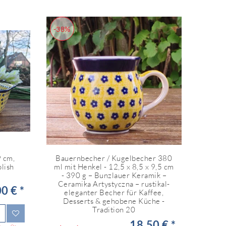
-38%
9 cm,
Bauernbecher / Kugelbecher 380
olish
ml mit Henkel - 12,5 x 8,5 x 9,5 cm
- 390 g – Bunzlauer Keramik –
Ceramika Artystyczna – rustikal-
0 € *
eleganter Becher für Kaffee,
Desserts & gehobene Küche -
Tradition 20
18,50 € *