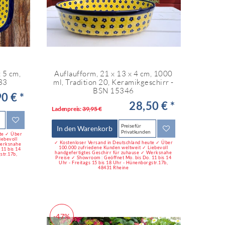
x 5 cm,
Auflaufform, 21 x 13 x 4 cm, 1000
133
ml, Tradition 20, Keramikgeschirr -
BSN 15346
0 € *
28,50 € *
Ladenpreis:
39,95 €
Preise für
In den Warenkorb
Privatkunden
ute ✓ Über
iebevoll
✓ Kostenloser Versand in Deutschland heute ✓ Über
Werksnahe
100.000 zufriedene Kunden weltweit ✓ Liebevoll
11 bis 14
handgefertigtes Geschirr für zuhause ✓ Werksnahe
str.17b,
Preise ✓ Showroom : Geöffnet Mo. bis Do. 11 bis 14
Uhr - Freitags 15 bis 18 Uhr - Hünenborgstr.17b,
48431 Rheine
-47%