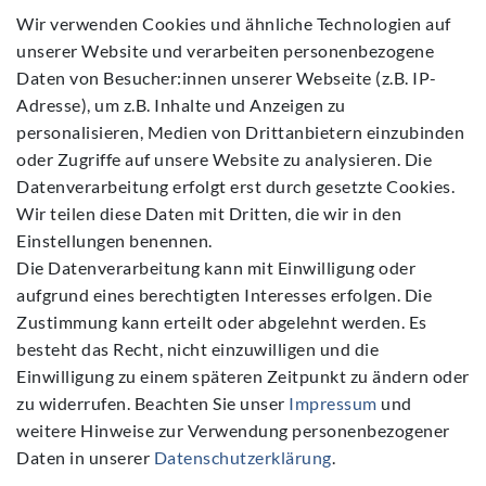
Daten­schutz­erklärung
Wir verwenden Cookies und ähnliche Technologien auf
unserer Website und verarbeiten personenbezogene
AGB
Daten von Besucher:innen unserer Webseite (z.B. IP-
Barrierefreiheitserklärung
Adresse), um z.B. Inhalte und Anzeigen zu
Widerrufs­recht
personalisieren, Medien von Drittanbietern einzubinden
Kontakt
oder Zugriffe auf unsere Website zu analysieren. Die
Datenverarbeitung erfolgt erst durch gesetzte Cookies.
Vertrag widerrufen
Wir teilen diese Daten mit Dritten, die wir in den
Einstellungen benennen.
Die Datenverarbeitung kann mit Einwilligung oder
aufgrund eines berechtigten Interesses erfolgen. Die
Zustimmung kann erteilt oder abgelehnt werden. Es
Folgen Sie Uns
besteht das Recht, nicht einzuwilligen und die
Einwilligung zu einem späteren Zeitpunkt zu ändern oder
zu widerrufen. Beachten Sie unser
Impressum
und
weitere Hinweise zur Verwendung personenbezogener
Daten in unserer
Daten­schutz­erklärung
.
NEWSLETTER