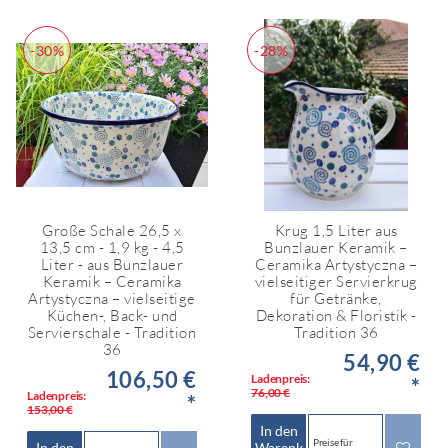
-30%
-28%
Große Schale 26,5 x
Krug 1,5 Liter aus
13,5 cm - 1,9 kg - 4,5
Bunzlauer Keramik –
Liter - aus Bunzlauer
Ceramika Artystyczna –
Keramik – Ceramika
vielseitiger Servierkrug
Artystyczna – vielseitige
für Getränke,
Küchen-, Back- und
Dekoration & Floristik -
Servierschale - Tradition
Tradition 36
36
54,90 €
106,50 €
Ladenpreis:
*
76,00 €
Ladenpreis:
*
153,00 €
In den
Preise für
In den
Warenk