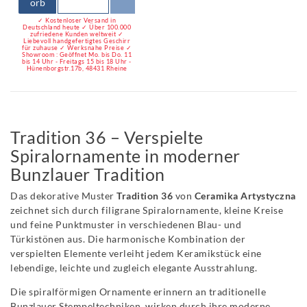
orb
✓ Kostenloser Versand in
Deutschland heute ✓ Über 100.000
zufriedene Kunden weltweit ✓
Liebevoll handgefertigtes Geschirr
für zuhause ✓ Werksnahe Preise ✓
Showroom : Geöffnet Mo. bis Do. 11
bis 14 Uhr - Freitags 15 bis 18 Uhr -
Hünenborgstr.17b, 48431 Rheine
Tradition 36 – Verspielte
Spiralornamente in moderner
Bunzlauer Tradition
Das dekorative Muster
Tradition 36
von
Ceramika Artystyczna
zeichnet sich durch filigrane Spiralornamente, kleine Kreise
und feine Punktmuster in verschiedenen Blau- und
Türkistönen aus. Die harmonische Kombination der
verspielten Elemente verleiht jedem Keramikstück eine
lebendige, leichte und zugleich elegante Ausstrahlung.
Die spiralförmigen Ornamente erinnern an traditionelle
Bunzlauer Stempeltechniken, wirken durch ihre moderne