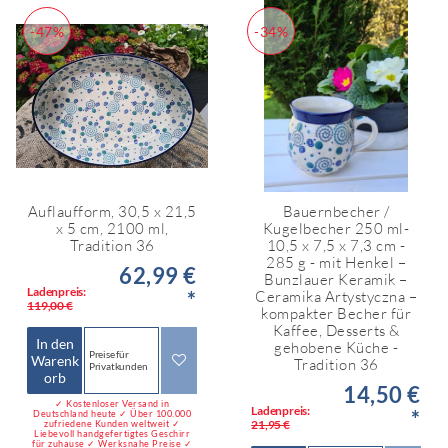
-47%
-34%
Auflaufform, 30,5 x 21,5
Bauernbecher /
x 5 cm, 2100 ml,
Kugelbecher 250 ml-
Tradition 36
10,5 x 7,5 x 7,3 cm -
285 g - mit Henkel –
62,99 €
Bunzlauer Keramik –
Ladenpreis:
*
Ceramika Artystyczna –
119,00 €
kompakter Becher für
Kaffee, Desserts &
In den
gehobene Küche -
Preise für
Warenk
Tradition 36
Privatkunden
orb
14,50 €
✓ Kostenloser Versand in
Ladenpreis:
*
Deutschland heute ✓ Über 100.000
21,95 €
zufriedene Kunden weltweit ✓
Liebevoll handgefertigtes Geschirr
für zuhause ✓ Werksnahe Preise ✓