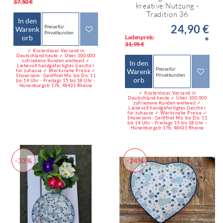
37,50 €
kreative Nutzung -
Tradition 36
In den
24,90 €
Preise für
Warenk
Privatkunden
orb
Ladenpreis:
*
31,95 €
✓ Kostenloser Versand in
Deutschland heute ✓ Über 100.000
zufriedene Kunden weltweit ✓
In den
Liebevoll handgefertigtes Geschirr
Preise für
Warenk
für zuhause ✓ Werksnahe Preise ✓
Privatkunden
Showroom : Geöffnet Mo. bis Do. 11
orb
bis 14 Uhr - Freitags 15 bis 18 Uhr -
Hünenborgstr.17b, 48431 Rheine
✓ Kostenloser Versand in
Deutschland heute ✓ Über 100.000
zufriedene Kunden weltweit ✓
Liebevoll handgefertigtes Geschirr
für zuhause ✓ Werksnahe Preise ✓
Showroom : Geöffnet Mo. bis Do. 11
bis 14 Uhr - Freitags 15 bis 18 Uhr -
Hünenborgstr.17b, 48431 Rheine
-33%
-24%