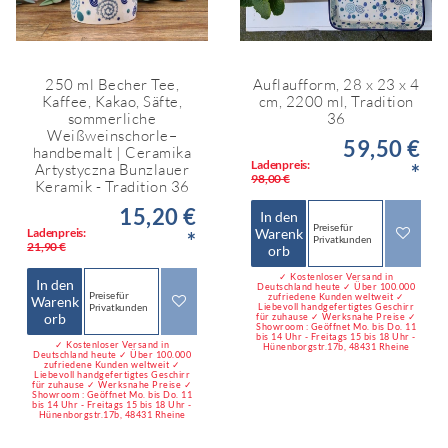
250 ml Becher Tee,
Auflaufform, 28 x 23 x 4
Kaffee, Kakao, Säfte,
cm, 2200 ml, Tradition
sommerliche
36
Weißweinschorle–
59,50 €
handbemalt | Ceramika
Ladenpreis:
*
Artystyczna Bunzlauer
98,00 €
Keramik - Tradition 36
15,20 €
In den
Preise für
Ladenpreis:
Warenk
*
Privatkunden
21,90 €
orb
✓ Kostenloser Versand in
In den
Deutschland heute ✓ Über 100.000
Preise für
zufriedene Kunden weltweit ✓
Warenk
Liebevoll handgefertigtes Geschirr
Privatkunden
orb
für zuhause ✓ Werksnahe Preise ✓
Showroom : Geöffnet Mo. bis Do. 11
bis 14 Uhr - Freitags 15 bis 18 Uhr -
✓ Kostenloser Versand in
Hünenborgstr.17b, 48431 Rheine
Deutschland heute ✓ Über 100.000
zufriedene Kunden weltweit ✓
Liebevoll handgefertigtes Geschirr
für zuhause ✓ Werksnahe Preise ✓
Showroom : Geöffnet Mo. bis Do. 11
bis 14 Uhr - Freitags 15 bis 18 Uhr -
Hünenborgstr.17b, 48431 Rheine