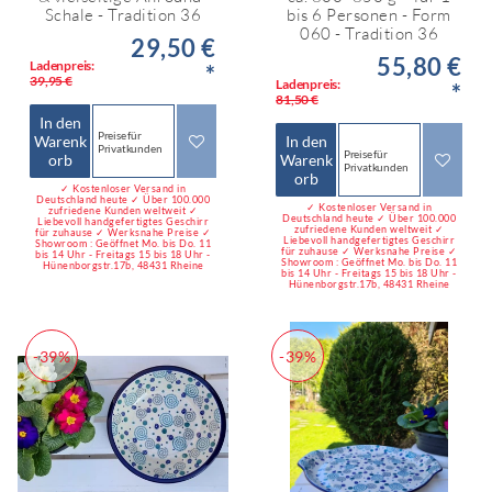
Schale - Tradition 36
bis 6 Personen - Form
060 - Tradition 36
29,50 €
55,80 €
Ladenpreis:
*
39,95 €
Ladenpreis:
*
81,50 €
In den
Preise für
Warenk
In den
Privatkunden
Preise für
orb
Warenk
Privatkunden
orb
✓ Kostenloser Versand in
Deutschland heute ✓ Über 100.000
✓ Kostenloser Versand in
zufriedene Kunden weltweit ✓
Deutschland heute ✓ Über 100.000
Liebevoll handgefertigtes Geschirr
zufriedene Kunden weltweit ✓
für zuhause ✓ Werksnahe Preise ✓
Liebevoll handgefertigtes Geschirr
Showroom : Geöffnet Mo. bis Do. 11
für zuhause ✓ Werksnahe Preise ✓
bis 14 Uhr - Freitags 15 bis 18 Uhr -
Showroom : Geöffnet Mo. bis Do. 11
Hünenborgstr.17b, 48431 Rheine
bis 14 Uhr - Freitags 15 bis 18 Uhr -
Hünenborgstr.17b, 48431 Rheine
-39%
-39%