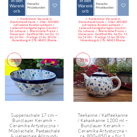
In den
In den
Preise für
Preise für
Warenk
Warenk
Privatkunden
Privatkunden
orb
orb
✓ Kostenloser Versand in
✓ Kostenloser Versand in
Deutschland heute ✓ Über 100.000
Deutschland heute ✓ Über 100.000
zufriedene Kunden weltweit ✓
zufriedene Kunden weltweit ✓
Liebevoll handgefertigtes Geschirr
Liebevoll handgefertigtes Geschirr
für zuhause ✓ Werksnahe Preise ✓
für zuhause ✓ Werksnahe Preise ✓
Showroom : Geöffnet Mo. bis Do. 11
Showroom : Geöffnet Mo. bis Do. 11
bis 14 Uhr - Freitags 15 bis 18 Uhr -
bis 14 Uhr - Freitags 15 bis 18 Uhr -
Hünenborgstr.17b, 48431 Rheine
Hünenborgstr.17b, 48431 Rheine
-26%
-32%
Suppenschale 17 cm –
Teekanne / Kaffeekanne
Bunzlauer Keramik –
/ Kakaokanne 1200 ml –
Ceramika Artystyczna –
Bunzlauer Keramik –
Müslischale, Pastaschale
Ceramika Artystyczna –
& vielseitige Allround-
ca. 800–850 g – für 1