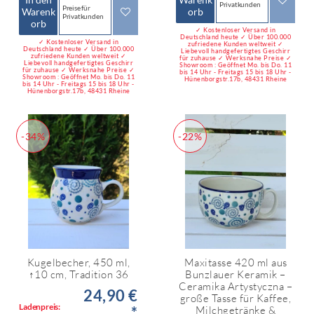
Privatkunden
Preise für
Warenk
orb
Privatkunden
orb
✓ Kostenloser Versand in
Deutschland heute ✓ Über 100.000
✓ Kostenloser Versand in
zufriedene Kunden weltweit ✓
Deutschland heute ✓ Über 100.000
Liebevoll handgefertigtes Geschirr
zufriedene Kunden weltweit ✓
für zuhause ✓ Werksnahe Preise ✓
Liebevoll handgefertigtes Geschirr
Showroom : Geöffnet Mo. bis Do. 11
für zuhause ✓ Werksnahe Preise ✓
bis 14 Uhr - Freitags 15 bis 18 Uhr -
Showroom : Geöffnet Mo. bis Do. 11
Hünenborgstr.17b, 48431 Rheine
bis 14 Uhr - Freitags 15 bis 18 Uhr -
Hünenborgstr.17b, 48431 Rheine
-34%
-22%
Kugelbecher, 450 ml,
Maxitasse 420 ml aus
↑10 cm, Tradition 36
Bunzlauer Keramik –
Ceramika Artystyczna –
24,90 €
große Tasse für Kaffee,
Ladenpreis:
*
Milchgetränke &