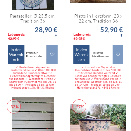
Pastateller, Ø 23,5 cm,
Platte in Herzform, 23 x
Tradition 36
22 cm, Tradition 36
28,90 €
52,90 €
Ladenpreis:
Ladenpreis:
*
*
42,95 €
69,95 €
In den
In den
Preise für
Preise für
Warenk
Warenk
Privatkunden
Privatkunden
orb
orb
✓ Kostenloser Versand in
✓ Kostenloser Versand in
Deutschland heute ✓ Über 100.000
Deutschland heute ✓ Über 100.000
zufriedene Kunden weltweit ✓
zufriedene Kunden weltweit ✓
Liebevoll handgefertigtes Geschirr
Liebevoll handgefertigtes Geschirr
für zuhause ✓ Werksnahe Preise ✓
für zuhause ✓ Werksnahe Preise ✓
Showroom : Geöffnet Mo. bis Do. 11
Showroom : Geöffnet Mo. bis Do. 11
bis 14 Uhr - Freitags 15 bis 18 Uhr -
bis 14 Uhr - Freitags 15 bis 18 Uhr -
Hünenborgstr.17b, 48431 Rheine
Hünenborgstr.17b, 48431 Rheine
-32%
-27%