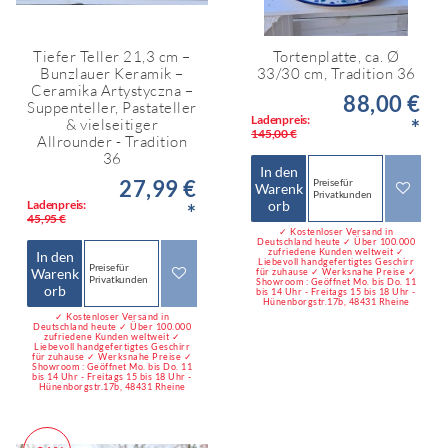
Tiefer Teller 21,3 cm –
Tortenplatte, ca. Ø
Bunzlauer Keramik –
33/30 cm, Tradition 36
Ceramika Artystyczna –
88,00 €
Suppenteller, Pastateller
Ladenpreis:
*
& vielseitiger
145,00 €
Allrounder - Tradition
36
In den
27,99 €
Preise für
Warenk
Privatkunden
Ladenpreis:
orb
*
45,95 €
✓ Kostenloser Versand in
Deutschland heute ✓ Über 100.000
zufriedene Kunden weltweit ✓
In den
Liebevoll handgefertigtes Geschirr
Preise für
Warenk
für zuhause ✓ Werksnahe Preise ✓
Privatkunden
Showroom : Geöffnet Mo. bis Do. 11
orb
bis 14 Uhr - Freitags 15 bis 18 Uhr -
Hünenborgstr.17b, 48431 Rheine
✓ Kostenloser Versand in
Deutschland heute ✓ Über 100.000
zufriedene Kunden weltweit ✓
Liebevoll handgefertigtes Geschirr
für zuhause ✓ Werksnahe Preise ✓
Showroom : Geöffnet Mo. bis Do. 11
bis 14 Uhr - Freitags 15 bis 18 Uhr -
Hünenborgstr.17b, 48431 Rheine