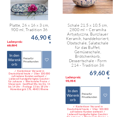
Platte, 26 x 16 x 3 cm,
Schale 21,5 x 10,5 cm,
900 ml, Tradition 36
2800 ml – Ceramika
Artystyczna, Bunzlauer
46,90 €
Keramik, handdekoriert,
Ladenpreis:
*
Obstschale, Salatschale
68,50 €
für das Buffet,
Gemüseschale,
In den
Brötchenkorb,
Preise für
Warenk
Dessertschale - Form
Privatkunden
orb
214 - Tradition 36
✓ Kostenloser Versand in
69,60 €
Deutschland heute ✓ Über 100.000
zufriedene Kunden weltweit ✓
Ladenpreis:
*
Liebevoll handgefertigtes Geschirr
95,95 €
für zuhause ✓ Werksnahe Preise ✓
Showroom : Geöffnet Mo. bis Do. 11
bis 14 Uhr - Freitags 15 bis 18 Uhr -
Hünenborgstr.17b, 48431 Rheine
In den
Preise für
Warenk
Privatkunden
orb
✓ Kostenloser Versand in
Deutschland heute ✓ Über 100.000
zufriedene Kunden weltweit ✓
Liebevoll handgefertigtes Geschirr
für zuhause ✓ Werksnahe Preise ✓