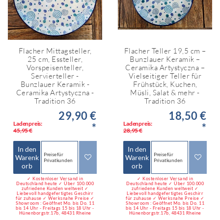
Flacher Mittagsteller,
Flacher Teller 19,5 cm –
25 cm, Essteller,
Bunzlauer Keramik –
Vorspeisenteller,
Ceramika Artystyczna –
Servierteller -
Vielseitiger Teller für
Bunzlauer Keramik -
Frühstück, Kuchen,
Ceramika Artystyczna -
Müsli, Salat & mehr -
Tradition 36
Tradition 36
29,90 €
18,50 €
Ladenpreis:
Ladenpreis:
*
*
45,95 €
28,95 €
In den
In den
Preise für
Preise für
Warenk
Warenk
Privatkunden
Privatkunden
orb
orb
✓ Kostenloser Versand in
✓ Kostenloser Versand in
Deutschland heute ✓ Über 100.000
Deutschland heute ✓ Über 100.000
zufriedene Kunden weltweit ✓
zufriedene Kunden weltweit ✓
Liebevoll handgefertigtes Geschirr
Liebevoll handgefertigtes Geschirr
für zuhause ✓ Werksnahe Preise ✓
für zuhause ✓ Werksnahe Preise ✓
Showroom : Geöffnet Mo. bis Do. 11
Showroom : Geöffnet Mo. bis Do. 11
bis 14 Uhr - Freitags 15 bis 18 Uhr -
bis 14 Uhr - Freitags 15 bis 18 Uhr -
Hünenborgstr.17b, 48431 Rheine
Hünenborgstr.17b, 48431 Rheine