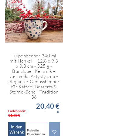
-36%
Tulpenbecher 340 ml
mit Henkel – 12,8 x 9,3
x 9,3 cm - 325 g -
Bunzlauer Keramik –
Ceramika Artystyczna –
eleganter Genussbecher
für Kaffee, Desserts &
Sterneküche - Tradition
36
20,40 €
Ladenpreis:
*
31,95 €
In den
Preise für
Warenk
Privatkunden