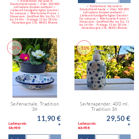
✓ Kostenloser Versand in
Deutschland heute ✓ Über 100.000
✓ Kostenloser Versand in
zufriedene Kunden weltweit ✓
Deutschland heute ✓ Über 100.000
Liebevoll handgefertigtes Geschirr
zufriedene Kunden weltweit ✓
für zuhause ✓ Werksnahe Preise ✓
Liebevoll handgefertigtes Geschirr
Showroom : Geöffnet Mo. bis Do. 11
für zuhause ✓ Werksnahe Preise ✓
bis 14 Uhr - Freitags 15 bis 18 Uhr -
Showroom : Geöffnet Mo. bis Do. 11
Hünenborgstr.17b, 48431 Rheine
bis 14 Uhr - Freitags 15 bis 18 Uhr -
Hünenborgstr.17b, 48431 Rheine
-37%
-33%
Seifenschale, Tradition
Seifenspender, 400 ml,
36
Tradition 36
11,90 €
29,50 €
Ladenpreis:
Ladenpreis:
*
*
18,95 €
43,95 €