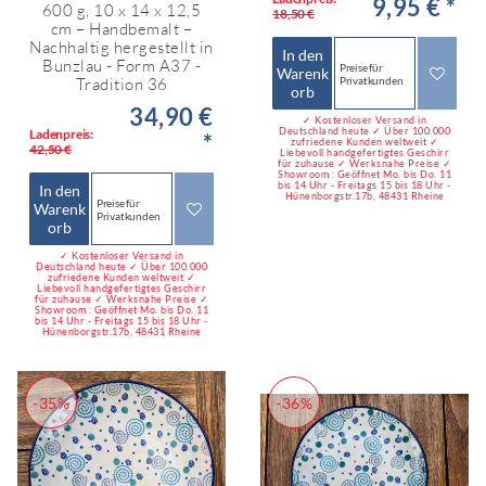
9,95 € *
600 g, 10 x 14 x 12,5
18,50 €
cm – Handbemalt –
Nachhaltig hergestellt in
In den
Bunzlau - Form A37 -
Preise für
Warenk
Privatkunden
Tradition 36
orb
34,90 €
✓ Kostenloser Versand in
Deutschland heute ✓ Über 100.000
Ladenpreis:
*
zufriedene Kunden weltweit ✓
42,50 €
Liebevoll handgefertigtes Geschirr
für zuhause ✓ Werksnahe Preise ✓
Showroom : Geöffnet Mo. bis Do. 11
bis 14 Uhr - Freitags 15 bis 18 Uhr -
In den
Hünenborgstr.17b, 48431 Rheine
Preise für
Warenk
Privatkunden
orb
✓ Kostenloser Versand in
Deutschland heute ✓ Über 100.000
zufriedene Kunden weltweit ✓
Liebevoll handgefertigtes Geschirr
für zuhause ✓ Werksnahe Preise ✓
Showroom : Geöffnet Mo. bis Do. 11
bis 14 Uhr - Freitags 15 bis 18 Uhr -
Hünenborgstr.17b, 48431 Rheine
-35%
-36%