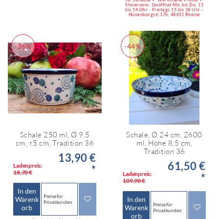
Showroom : Geöffnet Mo. bis Do. 11
bis 14 Uhr - Freitags 15 bis 18 Uhr -
Hünenborgstr.17b, 48431 Rheine
-26%
-44%
Schale 250 ml, Ø 9,5
Schale, Ø 24 cm, 2600
cm, ↑5 cm, Tradition 36
ml, Höhe 8,5 cm,
Tradition 36
13,90 €
61,50 €
Ladenpreis:
*
18,70 €
Ladenpreis:
*
109,90 €
In den
Preise für
Warenk
In den
Privatkunden
Preise für
orb
Warenk
Privatkunden
orb