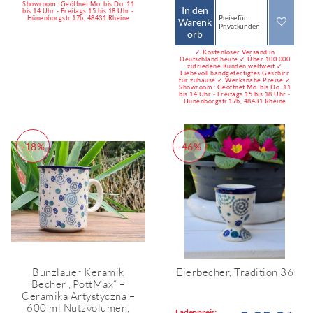
Showroom : Geöffnet Mo. bis Do. 11
In den
bis 14 Uhr - Freitags 15 bis 18 Uhr -
Preise für
Hünenborgstr.17b, 48431 Rheine
Warenk
Privatkunden
orb
✓ Kostenloser Versand in
Deutschland heute ✓ Über 100.000
zufriedene Kunden weltweit ✓
Liebevoll handgefertigtes Geschirr
für zuhause ✓ Werksnahe Preise ✓
Showroom : Geöffnet Mo. bis Do. 11
bis 14 Uhr - Freitags 15 bis 18 Uhr -
Hünenborgstr.17b, 48431 Rheine
-18%
-46%
Bunzlauer Keramik
Eierbecher, Tradition 36
Becher „PottMax“ –
Ceramika Artystyczna –
600 ml Nutzvolumen,
Ladenpreis: