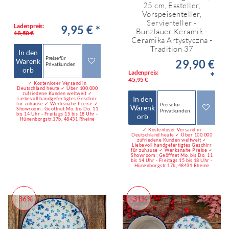
25 cm, Essteller,
Vorspeisenteller,
Servierteller -
Ladenpreis:
9,95 € *
Bunzlauer Keramik -
18,50 €
Ceramika Artystyczna -
Tradition 37
In den
Preise für
Warenk
29,90 €
Privatkunden
orb
Ladenpreis:
*
45,95 €
✓ Kostenloser Versand in
Deutschland heute ✓ Über 100.000
zufriedene Kunden weltweit ✓
In den
Liebevoll handgefertigtes Geschirr
für zuhause ✓ Werksnahe Preise ✓
Preise für
Warenk
Showroom : Geöffnet Mo. bis Do. 11
Privatkunden
bis 14 Uhr - Freitags 15 bis 18 Uhr -
orb
Hünenborgstr.17b, 48431 Rheine
✓ Kostenloser Versand in
Deutschland heute ✓ Über 100.000
zufriedene Kunden weltweit ✓
Liebevoll handgefertigtes Geschirr
für zuhause ✓ Werksnahe Preise ✓
Showroom : Geöffnet Mo. bis Do. 11
bis 14 Uhr - Freitags 15 bis 18 Uhr -
Hünenborgstr.17b, 48431 Rheine
-36%
-31%