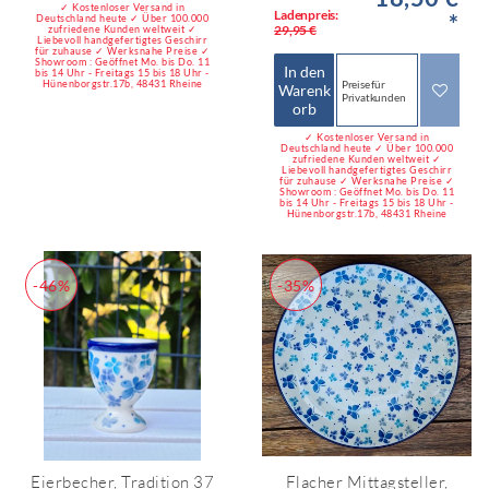
✓ Kostenloser Versand in
Ladenpreis:
*
Deutschland heute ✓ Über 100.000
29,95 €
zufriedene Kunden weltweit ✓
Liebevoll handgefertigtes Geschirr
für zuhause ✓ Werksnahe Preise ✓
Showroom : Geöffnet Mo. bis Do. 11
In den
bis 14 Uhr - Freitags 15 bis 18 Uhr -
Preise für
Hünenborgstr.17b, 48431 Rheine
Warenk
Privatkunden
orb
✓ Kostenloser Versand in
Deutschland heute ✓ Über 100.000
zufriedene Kunden weltweit ✓
Liebevoll handgefertigtes Geschirr
für zuhause ✓ Werksnahe Preise ✓
Showroom : Geöffnet Mo. bis Do. 11
bis 14 Uhr - Freitags 15 bis 18 Uhr -
Hünenborgstr.17b, 48431 Rheine
-46%
-35%
Eierbecher, Tradition 37
Flacher Mittagsteller,