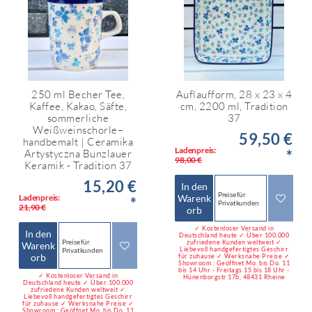
250 ml Becher Tee,
Auflaufform, 28 x 23 x 4
Kaffee, Kakao, Säfte,
cm, 2200 ml, Tradition
sommerliche
37
Weißweinschorle–
59,50 €
handbemalt | Ceramika
Ladenpreis:
*
Artystyczna Bunzlauer
98,00 €
Keramik - Tradition 37
15,20 €
In den
Preise für
Ladenpreis:
Warenk
*
Privatkunden
21,90 €
orb
✓ Kostenloser Versand in
In den
Deutschland heute ✓ Über 100.000
Preise für
zufriedene Kunden weltweit ✓
Warenk
Liebevoll handgefertigtes Geschirr
Privatkunden
orb
für zuhause ✓ Werksnahe Preise ✓
Showroom : Geöffnet Mo. bis Do. 11
bis 14 Uhr - Freitags 15 bis 18 Uhr -
✓ Kostenloser Versand in
Hünenborgstr.17b, 48431 Rheine
Deutschland heute ✓ Über 100.000
zufriedene Kunden weltweit ✓
Liebevoll handgefertigtes Geschirr
für zuhause ✓ Werksnahe Preise ✓
Showroom : Geöffnet Mo. bis Do. 11