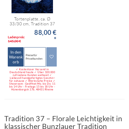
Tortenplatte, ca. Ø
33/30 cm, Tradition 37
88,00 €
Ladenpreis:
*
145,00 €
In den
Preise für
Warenk
Privatkunden
orb
✓ Kostenloser Versand in
Deutschland heute ✓ Über 100.000
zufriedene Kunden weltweit ✓
Liebevoll handgefertigtes Geschirr
für zuhause ✓ Werksnahe Preise ✓
Showroom : Geöffnet Mo. bis Do. 11
bis 14 Uhr - Freitags 15 bis 18 Uhr -
Hünenborgstr.17b, 48431 Rheine
Tradition 37 – Florale Leichtigkeit in
klassischer Bunzlauer Tradition