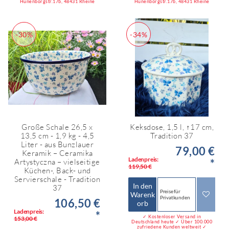
Hünenborgstr.17b, 48431 Rheine
Hünenborgstr.17b, 48431 Rheine
-30%
-34%
Große Schale 26,5 x
Keksdose, 1,5 l, ↑17 cm,
13,5 cm - 1,9 kg - 4,5
Tradition 37
Liter - aus Bunzlauer
79,00 €
Keramik – Ceramika
Ladenpreis:
*
Artystyczna – vielseitige
119,50 €
Küchen-, Back- und
Servierschale - Tradition
In den
37
Preise für
Warenk
Privatkunden
106,50 €
orb
Ladenpreis:
*
✓ Kostenloser Versand in
153,00 €
Deutschland heute ✓ Über 100.000
zufriedene Kunden weltweit ✓