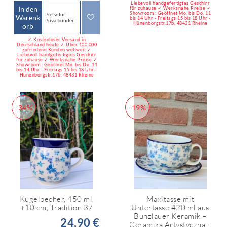
Liebevoll handgefertigtes Geschirr
In den
für zuhause ✓ Werksnahe Preise ✓
Showroom : Geöffnet Mo. bis Do. 11
Preise für
Warenk
bis 14 Uhr - Freitags 15 bis 18 Uhr -
Privatkunden
Hünenborgstr.17b, 48431 Rheine
orb
✓ Kostenloser Versand in
Deutschland heute ✓ Über 100.000
zufriedene Kunden weltweit ✓
Liebevoll handgefertigtes Geschirr
für zuhause ✓ Werksnahe Preise ✓
Showroom : Geöffnet Mo. bis Do. 11
bis 14 Uhr - Freitags 15 bis 18 Uhr -
Hünenborgstr.17b, 48431 Rheine
-34%
-19%
Kugelbecher, 450 ml,
Maxitasse mit
↑10 cm, Tradition 37
Untertasse 420 ml aus
Bunzlauer Keramik –
24,90 €
Ceramika Artystyczna –