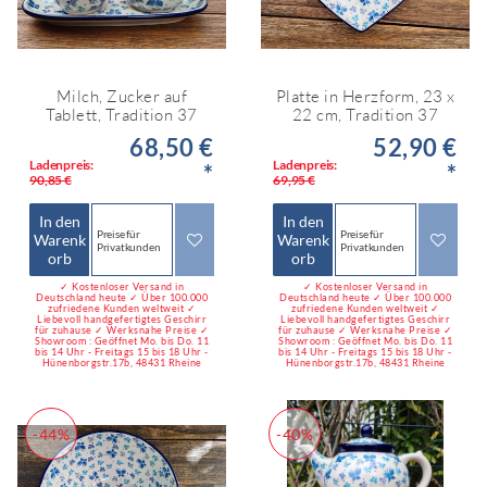
Milch, Zucker auf
Platte in Herzform, 23 x
Tablett, Tradition 37
22 cm, Tradition 37
68,50 €
52,90 €
Ladenpreis:
Ladenpreis:
*
*
90,85 €
69,95 €
In den
In den
Preise für
Preise für
Warenk
Warenk
Privatkunden
Privatkunden
orb
orb
✓ Kostenloser Versand in
✓ Kostenloser Versand in
Deutschland heute ✓ Über 100.000
Deutschland heute ✓ Über 100.000
zufriedene Kunden weltweit ✓
zufriedene Kunden weltweit ✓
Liebevoll handgefertigtes Geschirr
Liebevoll handgefertigtes Geschirr
für zuhause ✓ Werksnahe Preise ✓
für zuhause ✓ Werksnahe Preise ✓
Showroom : Geöffnet Mo. bis Do. 11
Showroom : Geöffnet Mo. bis Do. 11
bis 14 Uhr - Freitags 15 bis 18 Uhr -
bis 14 Uhr - Freitags 15 bis 18 Uhr -
Hünenborgstr.17b, 48431 Rheine
Hünenborgstr.17b, 48431 Rheine
-44%
-40%