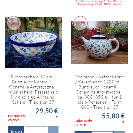
bis 14 Uhr - Freitags 15 bis 18 Uhr -
Hünenborgstr.17b, 48431 Rheine
-26%
-32%
Suppenschale 17 cm –
Teekanne / Kaffeekanne
Bunzlauer Keramik –
/ Kakaokanne 1200 ml –
Ceramika Artystyczna –
Bunzlauer Keramik –
Müslischale, Pastaschale
Ceramika Artystyczna –
& vielseitige Allround-
ca. 800–850 g – für 1
Schale - Tradition 37
bis 6 Personen - Form
060 - Tradition 37
29,50 €
55,80 €
Ladenpreis:
*
39,95 €
Ladenpreis:
*
81,50 €
In den