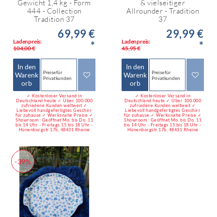
Gewicht 1,4 kg - Form
& vielseitiger
444 - Collection
Allrounder - Tradition
Tradition 37
37
69,99 €
29,99 €
Ladenpreis:
Ladenpreis:
*
*
104,00 €
45,95 €
In den
In den
Preise für
Preise für
Warenk
Warenk
Privatkunden
Privatkunden
orb
orb
✓ Kostenloser Versand in
✓ Kostenloser Versand in
Deutschland heute ✓ Über 100.000
Deutschland heute ✓ Über 100.000
zufriedene Kunden weltweit ✓
zufriedene Kunden weltweit ✓
Liebevoll handgefertigtes Geschirr
Liebevoll handgefertigtes Geschirr
für zuhause ✓ Werksnahe Preise ✓
für zuhause ✓ Werksnahe Preise ✓
Showroom : Geöffnet Mo. bis Do. 11
Showroom : Geöffnet Mo. bis Do. 11
bis 14 Uhr - Freitags 15 bis 18 Uhr -
bis 14 Uhr - Freitags 15 bis 18 Uhr -
Hünenborgstr.17b, 48431 Rheine
Hünenborgstr.17b, 48431 Rheine
-39%