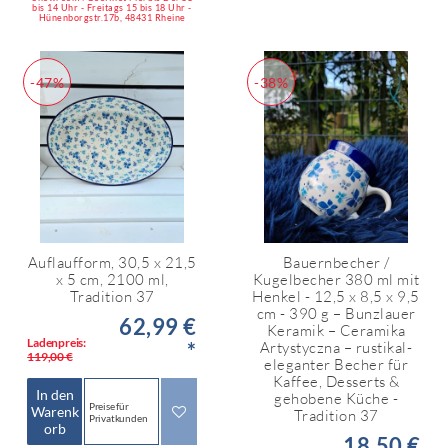
bis 14 Uhr - Freitags 15 bis 18 Uhr -
Hünenborgstr.17b, 48431 Rheine
-47%
-38%
Auflaufform, 30,5 x 21,5
Bauernbecher /
x 5 cm, 2100 ml,
Kugelbecher 380 ml mit
Tradition 37
Henkel - 12,5 x 8,5 x 9,5
cm - 390 g – Bunzlauer
62,99 €
Keramik – Ceramika
Ladenpreis:
*
Artystyczna – rustikal-
119,00 €
eleganter Becher für
Kaffee, Desserts &
In den
gehobene Küche -
Preise für
Warenk
Tradition 37
Privatkunden
orb
18,50 €