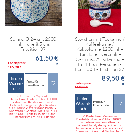
Schale, Ø 24 cm, 2600
Stövchen mit Teekanne /
ml, Höhe 8,5 cm,
Kaffeekanne /
Tradition 37
Kakaokanne 1200 ml –
Bunzlauer Keramik –
61,50 €
Ceramika Artystyczna –
Ladenpreis:
*
für 1 bis 6 Personen -
109,90 €
Form 504 - Tradition 37
89,50 €
In den
Preise für
Warenk
Ladenpreis:
*
Privatkunden
149,00 €
orb
✓ Kostenloser Versand in
In den
Deutschland heute ✓ Über 100.000
Preise für
zufriedene Kunden weltweit ✓
Warenk
Liebevoll handgefertigtes Geschirr
Privatkunden
orb
für zuhause ✓ Werksnahe Preise ✓
Showroom : Geöffnet Mo. bis Do. 11
bis 14 Uhr - Freitags 15 bis 18 Uhr -
✓ Kostenloser Versand in
Hünenborgstr.17b, 48431 Rheine
Deutschland heute ✓ Über 100.000
zufriedene Kunden weltweit ✓
Liebevoll handgefertigtes Geschirr
für zuhause ✓ Werksnahe Preise ✓
Showroom : Geöffnet Mo. bis Do. 11