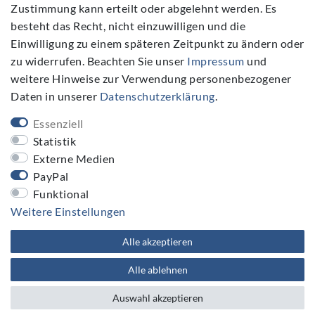
Zustimmung kann erteilt oder abgelehnt werden. Es
Folgen Sie Uns
besteht das Recht, nicht einzuwilligen und die
Einwilligung zu einem späteren Zeitpunkt zu ändern oder
zu widerrufen. Beachten Sie unser
Impressum
und
weitere Hinweise zur Verwendung personenbezogener
Daten in unserer
Daten­schutz­erklärung
.
NEWSLETTER
Essenziell
Newsletter
E-MAIL **
Statistik
Honig
Externe Medien
PayPal
Hiermit bestätige ich, dass ich die
Daten­schutz­erklärung
gelesen habe. Meine Einwilligung kann ich jederzeit widerrufen.**
Funktional
Weitere Einstellungen
Abonnieren
Alle akzeptieren
** Hierbei handelt es sich um ein Pflichtfeld.
Alle ablehnen
Auswahl akzeptieren
plentymarkets Template von
Plenty Lions