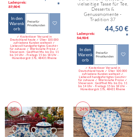
Ladenpreis:
*
vielseitige Tasse für Tee,
37,50 €
Desserts &
Genussmomente -
In den
Tradition 37
Preise für
Warenk
Privatkunden
44,50 €
orb
Ladenpreis:
*
✓ Kostenloser Versand in
54,90 €
Deutschland heute ✓ Über 100.000
zufriedene Kunden weltweit ✓
Liebevoll handgefertigtes Geschirr
In den
für zuhause ✓ Werksnahe Preise ✓
Showroom : Geöffnet Mo. bis Do. 11
Preise für
Warenk
bis 14 Uhr - Freitags 15 bis 18 Uhr -
Privatkunden
Hünenborgstr.17b, 48431 Rheine
orb
✓ Kostenloser Versand in
Deutschland heute ✓ Über 100.000
zufriedene Kunden weltweit ✓
Liebevoll handgefertigtes Geschirr
für zuhause ✓ Werksnahe Preise ✓
Showroom : Geöffnet Mo. bis Do. 11
bis 14 Uhr - Freitags 15 bis 18 Uhr -
Hünenborgstr.17b, 48431 Rheine
-25%
-24%