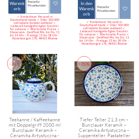
Preise für
Warenk
In den
Privatkunden
Preise für
orb
Warenk
Privatkunden
orb
✓ Kostenloser Versand in
Deutschland heute ✓ Über 100.000
✓ Kostenloser Versand in
zufriedene Kunden weltweit ✓
Deutschland heute ✓ Über 100.000
Liebevoll handgefertigtes Geschirr
zufriedene Kunden weltweit ✓
für zuhause ✓ Werksnahe Preise ✓
Liebevoll handgefertigtes Geschirr
Showroom : Geöffnet Mo. bis Do. 11
für zuhause ✓ Werksnahe Preise ✓
bis 14 Uhr - Freitags 15 bis 18 Uhr -
Showroom : Geöffnet Mo. bis Do. 11
Hünenborgstr.17b, 48431 Rheine
bis 14 Uhr - Freitags 15 bis 18 Uhr -
Hünenborgstr.17b, 48431 Rheine
-33%
-35%
Teekanne / Kaffeekanne
Tiefer Teller 21,3 cm –
mit Doppelgriff 2000 ml
Bunzlauer Keramik –
Bunzlauer Keramik –
Ceramika Artystyczna –
Ceramika Artystyczna -
Suppenteller, Pastateller