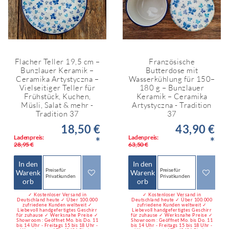
Flacher Teller 19,5 cm –
Französische
Bunzlauer Keramik –
Butterdose mit
Ceramika Artystyczna –
Wasserkühlung für 150–
Vielseitiger Teller für
180 g – Bunzlauer
Frühstück, Kuchen,
Keramik – Ceramika
Müsli, Salat & mehr -
Artystyczna - Tradition
Tradition 37
37
18,50 €
43,90 €
Ladenpreis:
Ladenpreis:
*
*
28,95 €
63,50 €
In den
In den
Preise für
Preise für
Warenk
Warenk
Privatkunden
Privatkunden
orb
orb
✓ Kostenloser Versand in
✓ Kostenloser Versand in
Deutschland heute ✓ Über 100.000
Deutschland heute ✓ Über 100.000
zufriedene Kunden weltweit ✓
zufriedene Kunden weltweit ✓
Liebevoll handgefertigtes Geschirr
Liebevoll handgefertigtes Geschirr
für zuhause ✓ Werksnahe Preise ✓
für zuhause ✓ Werksnahe Preise ✓
Showroom : Geöffnet Mo. bis Do. 11
Showroom : Geöffnet Mo. bis Do. 11
bis 14 Uhr - Freitags 15 bis 18 Uhr -
bis 14 Uhr - Freitags 15 bis 18 Uhr -