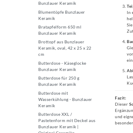
Bunzlauer Keramik
Tei
Blumentöpfe Bunzlauer
In 
Keramik
hel
Sie
Bratapfelform 650 ml
Zut
Bunzlauer Keramik
Ba
Brottopf aus Bunzlauer
Gie
Keramik, oval, 42 x 25 x 22
vor
cm
ei
Butterdose - Käseglocke
Bunzlauer Keramik
Ab
Las
Butterdose für 250 g
Kuc
Bunzlauer Keramik
Butterdose mit
Fazit:
Wasserkühlung - Bunzlauer
Dieser
S
Keramik
Ergänzun
Butterdose XXL /
und eign
Pastetenform mit Deckel aus
besonder
Bunzlauer Keramik |
Original Ceramika