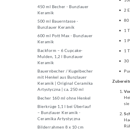
450 ml Becher - Bunzlauer
2 E
Keramik
80
500 ml Bauerntasse -
Bunzlauer Keramik
1 
600 ml Pott Max - Bunzlauer
1 P
Keramik
Backform – 6 Cupcake-
1 T
Mulden, 1,2 l Bunzlauer
30 
Keramik
Pu
Bauernbecher / Kugelbecher
mit Henkel aus Bunzlauer
Zubereit
Keramik | Original Ceramika
Artystyczna | ca. 250 ml
Vo
Hei
Becher 160 ml ohne Henkel
sie
Bierkrüge 1,1 l bei Überlauf
– Bunzlauer Keramik -
Sc
Ceramika Artystyczna
Hac
Rüh
Bilderrahmen 8 x 10 cm