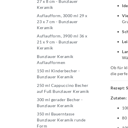
27 x 8 cm - Bunzlauer
Ide
Keramik
Vie
Auflaufform, 3000 ml 29 x
Gra
23 x 7 cm - Bunzlauer
Keramik
Sc
Auflaufform, 3900 ml 36 x
Lei
21 x 9 cm - Bunzlauer
Keramik
Lan
Bunzlauer Keramik
Wär
Auflaufformen
Ob für kl
150 ml Kinderbecher -
die perfe
Bunzlauer Keramik
250 ml Cappuccino Becher
Rezept: 
auf Fuß Bunzlauer Keramik
Zutaten:
300 ml gerader Becher -
Bunzlauer Keramik
100
350 ml Bauerntasse
80 
Bunzlauer Keramik runde
Form
10