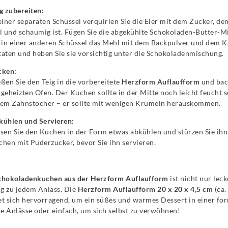
g zubereiten:
einer separaten Schüssel verquirlen Sie die Eier mit dem Zucker, de
l und schaumig ist. Fügen Sie die abgekühlte Schokoladen-Butter-M
 in einer anderen Schüssel das Mehl mit dem Backpulver und dem Ka
aten und heben Sie sie vorsichtig unter die Schokoladenmischung.
cken:
ßen Sie den Teig in die vorbereitete
Herzform Auflaufform
und bac
geheizten Ofen. Der Kuchen sollte in der Mitte noch leicht feucht s
nem Zahnstocher – er sollte mit wenigen Krümeln herauskommen.
kühlen und Servieren:
sen Sie den Kuchen in der Form etwas abkühlen und stürzen Sie ihn 
hen mit Puderzucker, bevor Sie ihn servieren.
chokoladenkuchen aus der Herzform Auflaufform
ist nicht nur lec
g zu jedem Anlass. Die
Herzform Auflaufform 20 x 20 x 4,5 cm
(ca.
et sich hervorragend, um ein süßes und warmes Dessert in einer fo
e Anlässe oder einfach, um sich selbst zu verwöhnen!