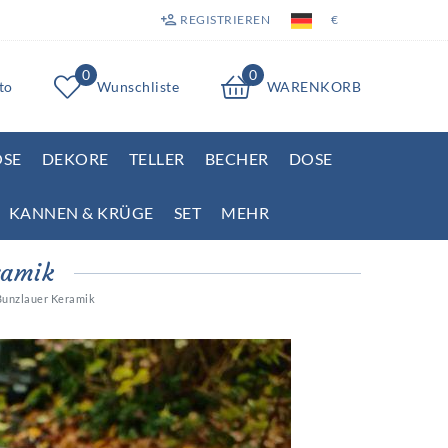
REGISTRIEREN
€
0
0
to
Wunschliste
WARENKORB
OSE
DEKORE
TELLER
BECHER
DOSE
KANNEN & KRÜGE
SET
MEHR
ramik
Bunzlauer Keramik