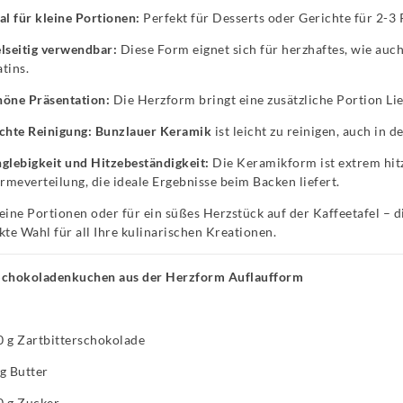
al für kleine Portionen:
Perfekt für Desserts oder Gerichte für 2-3
lseitig verwendbar:
Diese Form eignet sich für herzhaftes, wie auc
tins.
höne Präsentation:
Die Herzform bringt eine zusätzliche Portion Lie
chte Reinigung:
Bunzlauer Keramik
ist leicht zu reinigen, auch in 
glebigkeit und Hitzebeständigkeit:
Die Keramikform ist extrem hitz
meverteilung, die ideale Ergebnisse beim Backen liefert.
eine Portionen oder für ein süßes Herzstück auf der Kaffeetafel – 
kte Wahl für all Ihre kulinarischen Kreationen.
Schokoladenkuchen aus der Herzform Auflaufform
 g Zartbitterschokolade
g Butter
0 g Zucker