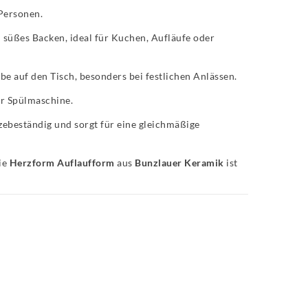
 Personen.
h süßes Backen, ideal für Kuchen, Aufläufe oder
be auf den Tisch, besonders bei festlichen Anlässen.
der Spülmaschine.
ebeständig und sorgt für eine gleichmäßige
die
Herzform Auflaufform
aus
Bunzlauer Keramik
ist