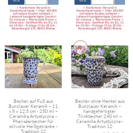
✓ Kostenloser Versand in
✓ Kostenloser Versand in
Deutschland heute ✓ Über 100.000
Deutschland heute ✓ Über 100.000
zufriedene Kunden weltweit ✓
zufriedene Kunden weltweit ✓
Liebevoll handgefertigtes Geschirr
Liebevoll handgefertigtes Geschirr
für zuhause ✓ Werksnahe Preise ✓
für zuhause ✓ Werksnahe Preise ✓
Showroom : Geöffnet Mo. bis Do. 11
Showroom : Geöffnet Mo. bis Do. 11
bis 14 Uhr - Freitags 15 bis 18 Uhr -
bis 14 Uhr - Freitags 15 bis 18 Uhr -
Hünenborgstr.17b, 48431 Rheine
Hünenborgstr.17b, 48431 Rheine
-23%
Becher auf Fuß aus
Becher ohne Henkel aus
Bunzlauer Keramik – 11
Bunzlauer Keramik –
x 8 x 12,5 cm - 250 ml –
handgefertigter
Ceramika Artystyczna –
Trinkbecher 240 ml –
Pharisäerbecher für
Ceramika Artystyczna -
stilvolle Heißgetränke -
Tradition 12
Tradition 12