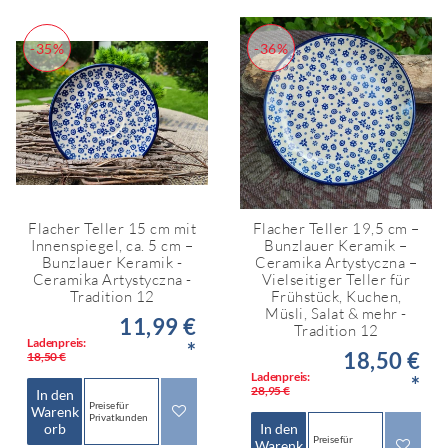
-35%
-36%
Flacher Teller 15 cm mit
Flacher Teller 19,5 cm –
Innenspiegel, ca. 5 cm –
Bunzlauer Keramik –
Bunzlauer Keramik -
Ceramika Artystyczna –
Ceramika Artystyczna -
Vielseitiger Teller für
Tradition 12
Frühstück, Kuchen,
Müsli, Salat & mehr -
11,99 €
Tradition 12
Ladenpreis:
*
18,50 €
18,50 €
Ladenpreis:
*
28,95 €
In den
Preise für
Warenk
Privatkunden
orb
In den
Preise für
Warenk