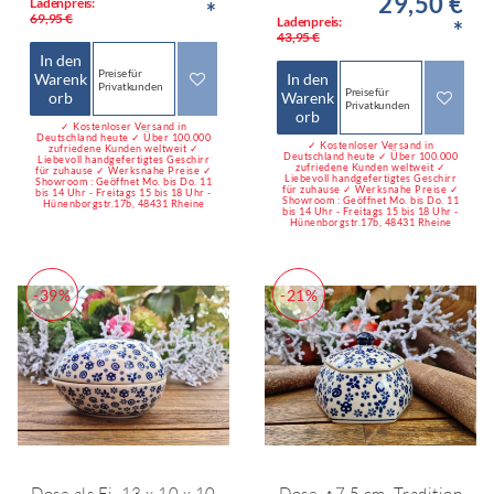
29,50 €
Ladenpreis:
*
69,95 €
Ladenpreis:
*
43,95 €
In den
Preise für
Warenk
In den
Privatkunden
Preise für
orb
Warenk
Privatkunden
orb
✓ Kostenloser Versand in
Deutschland heute ✓ Über 100.000
✓ Kostenloser Versand in
zufriedene Kunden weltweit ✓
Deutschland heute ✓ Über 100.000
Liebevoll handgefertigtes Geschirr
zufriedene Kunden weltweit ✓
für zuhause ✓ Werksnahe Preise ✓
Liebevoll handgefertigtes Geschirr
Showroom : Geöffnet Mo. bis Do. 11
für zuhause ✓ Werksnahe Preise ✓
bis 14 Uhr - Freitags 15 bis 18 Uhr -
Showroom : Geöffnet Mo. bis Do. 11
Hünenborgstr.17b, 48431 Rheine
bis 14 Uhr - Freitags 15 bis 18 Uhr -
Hünenborgstr.17b, 48431 Rheine
-39%
-21%
Dose als Ei, 13 x 10 x 10
Dose, ↑7,5 cm, Tradition