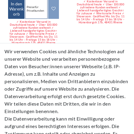
✓ Kostenloser Versand in
In den
Deutschland heute ✓ Über 100.000
Preise für
zufriedene Kunden weltweit ✓
Warenk
Liebevoll handgefertigtes Geschirr
Privatkunden
orb
für zuhause ✓ Werksnahe Preise ✓
Showroom : Geöffnet Mo. bis Do. 11
bis 14 Uhr - Freitags 15 bis 18 Uhr -
✓ Kostenloser Versand in
Hünenborgstr.17b, 48431 Rheine
Deutschland heute ✓ Über 100.000
zufriedene Kunden weltweit ✓
Liebevoll handgefertigtes Geschirr
für zuhause ✓ Werksnahe Preise ✓
Showroom : Geöffnet Mo. bis Do. 11
bis 14 Uhr - Freitags 15 bis 18 Uhr -
Hünenborgstr.17b, 48431 Rheine
Wir verwenden Cookies und ähnliche Technologien auf
unserer Website und verarbeiten personenbezogene
-20%
-34%
Daten von Besucher:innen unserer Webseite (z.B. IP-
Adresse), um z.B. Inhalte und Anzeigen zu
personalisieren, Medien von Drittanbietern einzubinden
oder Zugriffe auf unsere Website zu analysieren. Die
Datenverarbeitung erfolgt erst durch gesetzte Cookies.
Wir teilen diese Daten mit Dritten, die wir in den
Einstellungen benennen.
Herz, Miniatur, Tradition
Herzbackform, 15,5 x
Die Datenverarbeitung kann mit Einwilligung oder
12, Bunzlauer Keramik -
14 cm, Höhe ca. 4 cm,
aufgrund eines berechtigten Interesses erfolgen. Die
BSN 6990
Tradition 12 BSN 7313
Zustimmung kann erteilt oder abgelehnt werden. Es