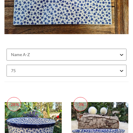
-28%
-3%