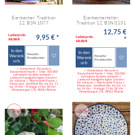
Eierbecher, Tradition
Eierbecherteller,
12, BSN 1077
Tradition 12, BSN 0131
12,75 €
Ladenpreis:
9,95 € *
Ladenpreis:
*
18,50 €
18,50 €
In den
In den
Preise für
Warenk
Preise für
Warenk
Privatkunden
Privatkunden
orb
orb
✓ Kostenloser Versand in
✓ Kostenloser Versand in
Deutschland heute ✓ Über 100.000
Deutschland heute ✓ Über 100.000
zufriedene Kunden weltweit ✓
zufriedene Kunden weltweit ✓
Liebevoll handgefertigtes Geschirr
Liebevoll handgefertigtes Geschirr
für zuhause ✓ Werksnahe Preise ✓
für zuhause ✓ Werksnahe Preise ✓
Showroom : Geöffnet Mo. bis Do. 11
Showroom : Geöffnet Mo. bis Do. 11
bis 14 Uhr - Freitags 15 bis 18 Uhr -
bis 14 Uhr - Freitags 15 bis 18 Uhr -
Hünenborgstr.17b, 48431 Rheine
Hünenborgstr.17b, 48431 Rheine
-14%
-35%