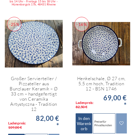
bis 14 Uhr - Freitags 15 bis 18 Uhr -
Hünenborgstr.17b, 48431 Rheine
-25%
-16%
Großer Servierteller /
Henkelschale, Ø 27 cm,
Pizzateller aus
5,5 cm hoch, Tradition
Bunzlauer Keramik – Ø
12 - BSN 1746
33 cm – handgefertigt
69,00 €
von Ceramika
Ladenpreis:
*
Artystyczna - Tradition
82,50 €
12
82,00 €
In den
Preise für
Ladenpreis:
Warenk
*
Privatkunden
109,00 €
orb