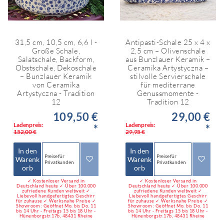
31,5 cm, 10,5 cm, 6,6 l -
Antipasti-Schale 25 x 4 x
Große Schale,
2,5 cm – Olivenschale
Salatschale, Backform,
aus Bunzlauer Keramik –
Obstschale, Dekoschale
Ceramika Artystyczna –
– Bunzlauer Keramik
stilvolle Servierschale
von Ceramika
für mediterrane
Artystyczna - Tradition
Genussmomente -
12
Tradition 12
109,50 €
29,00 €
Ladenpreis:
Ladenpreis:
*
*
152,00 €
29,95 €
In den
In den
Preise für
Preise für
Warenk
Warenk
Privatkunden
Privatkunden
orb
orb
✓ Kostenloser Versand in
✓ Kostenloser Versand in
Deutschland heute ✓ Über 100.000
Deutschland heute ✓ Über 100.000
zufriedene Kunden weltweit ✓
zufriedene Kunden weltweit ✓
Liebevoll handgefertigtes Geschirr
Liebevoll handgefertigtes Geschirr
für zuhause ✓ Werksnahe Preise ✓
für zuhause ✓ Werksnahe Preise ✓
Showroom : Geöffnet Mo. bis Do. 11
Showroom : Geöffnet Mo. bis Do. 11
bis 14 Uhr - Freitags 15 bis 18 Uhr -
bis 14 Uhr - Freitags 15 bis 18 Uhr -
Hünenborgstr.17b, 48431 Rheine
Hünenborgstr.17b, 48431 Rheine