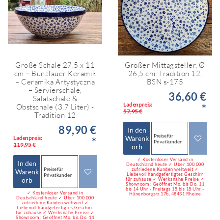
Große Schale 27,5 x 11
Großer Mittagsteller, Ø
cm – Bunzlauer Keramik
26,5 cm, Tradition 12,
– Ceramika Artystyczna
BSN s-175
– Servierschale,
36,60 €
Salatschale &
Ladenpreis:
*
Obstschale (3,7 Liter) -
57,95 €
Tradition 12
89,90 €
In den
Preise für
Ladenpreis:
Warenk
*
Privatkunden
119,95 €
orb
✓ Kostenloser Versand in
In den
Deutschland heute ✓ Über 100.000
Preise für
zufriedene Kunden weltweit ✓
Warenk
Liebevoll handgefertigtes Geschirr
Privatkunden
orb
für zuhause ✓ Werksnahe Preise ✓
Showroom : Geöffnet Mo. bis Do. 11
bis 14 Uhr - Freitags 15 bis 18 Uhr -
✓ Kostenloser Versand in
Hünenborgstr.17b, 48431 Rheine
Deutschland heute ✓ Über 100.000
zufriedene Kunden weltweit ✓
Liebevoll handgefertigtes Geschirr
für zuhause ✓ Werksnahe Preise ✓
Showroom : Geöffnet Mo. bis Do. 11