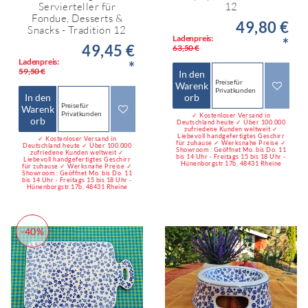
Servierteller für
12
Fondue, Desserts &
49,80 €
Snacks - Tradition 12
Ladenpreis:
*
49,45 €
63,50 €
Ladenpreis:
*
59,50 €
In den
Preise für
Warenk
Privatkunden
In den
orb
Preise für
Warenk
Privatkunden
✓ Kostenloser Versand in
orb
Deutschland heute ✓ Über 100.000
zufriedene Kunden weltweit ✓
Liebevoll handgefertigtes Geschirr
✓ Kostenloser Versand in
für zuhause ✓ Werksnahe Preise ✓
Deutschland heute ✓ Über 100.000
Showroom : Geöffnet Mo. bis Do. 11
zufriedene Kunden weltweit ✓
bis 14 Uhr - Freitags 15 bis 18 Uhr -
Liebevoll handgefertigtes Geschirr
Hünenborgstr.17b, 48431 Rheine
für zuhause ✓ Werksnahe Preise ✓
Showroom : Geöffnet Mo. bis Do. 11
bis 14 Uhr - Freitags 15 bis 18 Uhr -
Hünenborgstr.17b, 48431 Rheine
-40%