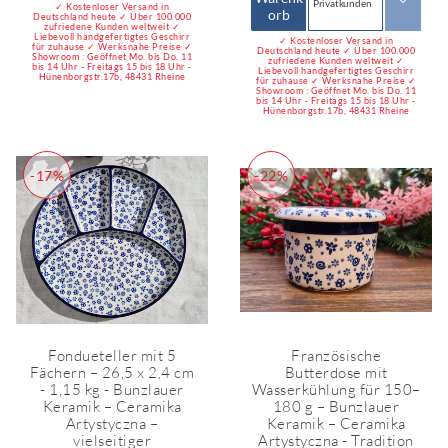
Privatkunden
✓ Kostenloser Versand in
orb
Deutschland heute ✓ Über 100.000
zufriedene Kunden weltweit ✓
Liebevoll handgefertigtes Geschirr
✓ Kostenloser Versand in
für zuhause ✓ Werksnahe Preise ✓
Deutschland heute ✓ Über 100.000
Showroom : Geöffnet Mo. bis Do. 11
zufriedene Kunden weltweit ✓
bis 14 Uhr - Freitags 15 bis 18 Uhr -
Liebevoll handgefertigtes Geschirr
Hünenborgstr.17b, 48431 Rheine
für zuhause ✓ Werksnahe Preise ✓
Showroom : Geöffnet Mo. bis Do. 11
bis 14 Uhr - Freitags 15 bis 18 Uhr -
Hünenborgstr.17b, 48431 Rheine
-17%
-22%
Fondueteller mit 5
Französische
Fächern – 26,5 x 2,4 cm
Butterdose mit
- 1,15 kg - Bunzlauer
Wasserkühlung für 150–
Keramik – Ceramika
180 g – Bunzlauer
Artystyczna –
Keramik – Ceramika
vielseitiger
Artystyczna - Tradition