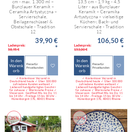
cm - max. 1.300 ml –
13,5 cm - 1,9 kg - 4,5
Bunzlauer Keramik –
Liter - aus Bunzlauer
Ceramika Artystyczna –
Keramik – Ceramika
Servierschale,
Artystyczna – vielseitige
Beilagenschüssel &
Küchen-, Back- und
Obstschale - Tradition
Servierschale - Tradition
12
12
39,90 €
106,50 €
Ladenpreis:
Ladenpreis:
*
*
58,95 €
153,00 €
In den
In den
Preise für
Preise für
Warenk
Warenk
Privatkunden
Privatkunden
orb
orb
✓ Kostenloser Versand in
✓ Kostenloser Versand in
Deutschland heute ✓ Über 100.000
Deutschland heute ✓ Über 100.000
zufriedene Kunden weltweit ✓
zufriedene Kunden weltweit ✓
Liebevoll handgefertigtes Geschirr
Liebevoll handgefertigtes Geschirr
für zuhause ✓ Werksnahe Preise ✓
für zuhause ✓ Werksnahe Preise ✓
Showroom : Geöffnet Mo. bis Do. 11
Showroom : Geöffnet Mo. bis Do. 11
bis 14 Uhr - Freitags 15 bis 18 Uhr -
bis 14 Uhr - Freitags 15 bis 18 Uhr -
Hünenborgstr.17b, 48431 Rheine
Hünenborgstr.17b, 48431 Rheine
-25%
-37%