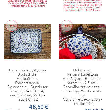
Liebevoll handgefertigtes Geschirr
Showroom : Geöffnet Mo. bis Do. 11
für zuhause ✓ Werksnahe Preise ✓
bis 14 Uhr - Freitags 15 bis 18 Uhr -
Showroom : Geöffnet Mo. bis Do. 11
Hünenborgstr.17b, 48431 Rheine
bis 14 Uhr - Freitags 15 bis 18 Uhr -
Hünenborgstr.17b, 48431 Rheine
-31%
-33%
Ceramika Artystyczna
Dekorative
Backschale,
Keramikkugel zum
Auflaufform,
Aufhängen – Bunzlauer
Dessertschale,
Keramik – 9,5 cm –
Dekoschale – Bunzlauer
Ceramika Artystyczna –
Keramik, 24 x 18 x 4,5
vielseitige Weihnachts-
cm, 1500 ml, 920 g -
und
Tradition 12
Ganzjahresdekoration -
Tradition 12
48,50 €