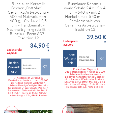
Bunzlauer Keramik
Bunzlauer Keramik
Becher „PottMax“ –
ovale Schale 24 x 12 x 4
Ceramika Artystyczna –
cm - 540 g - mit 2
600 ml Nutzvolumen,
Henkeln max. 550 ml –
600 g, 10 x 14 x 12,5
Servierschale von
cm – Handbemalt –
Ceramika Artystyczna -
Nachhaltig hergestellt in
Tradition 12
Bunzlau - Form A37 -
39,50 €
Tradition 12
Ladenpreis:
*
34,90 €
52,00 €
Ladenpreis:
*
42,50 €
In den
Preise für
Warenk
Privatkunden
In den
orb
Preise für
Warenk
Privatkunden
✓ Kostenloser Versand in
orb
Deutschland heute ✓ Über 100.000
zufriedene Kunden weltweit ✓
Liebevoll handgefertigtes Geschirr
✓ Kostenloser Versand in
für zuhause ✓ Werksnahe Preise ✓
Deutschland heute ✓ Über 100.000
Showroom : Geöffnet Mo. bis Do. 11
zufriedene Kunden weltweit ✓
bis 14 Uhr - Freitags 15 bis 18 Uhr -
Liebevoll handgefertigtes Geschirr
Hünenborgstr.17b, 48431 Rheine
für zuhause ✓ Werksnahe Preise ✓
Showroom : Geöffnet Mo. bis Do. 11
bis 14 Uhr - Freitags 15 bis 18 Uhr -
Hünenborgstr.17b, 48431 Rheine
-29%
-46%