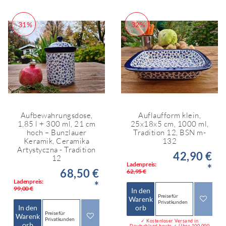
-31%
-32%
Aufbewahrungsdose,
Auflaufform klein,
1,85 l + 300 ml, 21 cm
25x18x5 cm, 1000 ml,
hoch – Bunzlauer
Tradition 12, BSN m-
Keramik, Ceramika
132
Artystyczna - Tradition
42,90 €
12
Ladenpreis:
*
68,50 €
62,95 €
Ladenpreis:
*
99,00 €
In den
Preise für
Warenk
Privatkunden
In den
orb
Preise für
Warenk
Privatkunden
✓ Kostenloser Versand in
orb
Deutschland heute ✓ Über 100.000