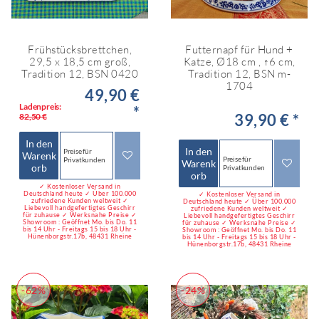
Frühstücksbrettchen,
Futternapf für Hund +
29,5 x 18,5 cm groß,
Katze, Ø18 cm , ↑6 cm,
Tradition 12, BSN 0420
Tradition 12, BSN m-
1704
49,90 €
Ladenpreis:
*
39,90 € *
82,50 €
In den
In den
Preise für
Warenk
Preise für
Privatkunden
Warenk
orb
Privatkunden
orb
✓ Kostenloser Versand in
Deutschland heute ✓ Über 100.000
✓ Kostenloser Versand in
zufriedene Kunden weltweit ✓
Deutschland heute ✓ Über 100.000
Liebevoll handgefertigtes Geschirr
zufriedene Kunden weltweit ✓
für zuhause ✓ Werksnahe Preise ✓
Liebevoll handgefertigtes Geschirr
Showroom : Geöffnet Mo. bis Do. 11
für zuhause ✓ Werksnahe Preise ✓
bis 14 Uhr - Freitags 15 bis 18 Uhr -
Showroom : Geöffnet Mo. bis Do. 11
Hünenborgstr.17b, 48431 Rheine
bis 14 Uhr - Freitags 15 bis 18 Uhr -
Hünenborgstr.17b, 48431 Rheine
-62%
-24%