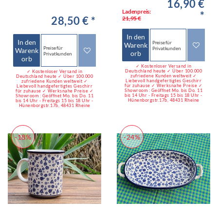
16,90 €
Ladenpreis:
*
28,50 € *
21,95 €
In den
In den
Preise für
Warenk
Preise für
Privatkunden
Warenk
orb
Privatkunden
orb
✓ Kostenloser Versand in
Deutschland heute ✓ Über 100.000
✓ Kostenloser Versand in
zufriedene Kunden weltweit ✓
Deutschland heute ✓ Über 100.000
Liebevoll handgefertigtes Geschirr
zufriedene Kunden weltweit ✓
für zuhause ✓ Werksnahe Preise ✓
Liebevoll handgefertigtes Geschirr
Showroom : Geöffnet Mo. bis Do. 11
für zuhause ✓ Werksnahe Preise ✓
bis 14 Uhr - Freitags 15 bis 18 Uhr -
Showroom : Geöffnet Mo. bis Do. 11
Hünenborgstr.17b, 48431 Rheine
bis 14 Uhr - Freitags 15 bis 18 Uhr -
Hünenborgstr.17b, 48431 Rheine
-18%
-24%