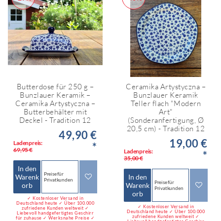
Butterdose für 250 g –
Ceramika Artystyczna –
Bunzlauer Keramik –
Bunzlauer Keramik
Ceramika Artystyczna –
Teller flach "Modern
Butterbehälter mit
Art"
Deckel - Tradition 12
(Sonderanfertigung, Ø
20,5 cm) - Tradition 12
49,90 €
19,00 €
Ladenpreis:
*
69,95 €
Ladenpreis:
*
35,00 €
In den
Preise für
Warenk
In den
Privatkunden
Preise für
orb
Warenk
Privatkunden
orb
✓ Kostenloser Versand in
Deutschland heute ✓ Über 100.000
✓ Kostenloser Versand in
zufriedene Kunden weltweit ✓
Deutschland heute ✓ Über 100.000
Liebevoll handgefertigtes Geschirr
zufriedene Kunden weltweit ✓
für zuhause ✓ Werksnahe Preise ✓