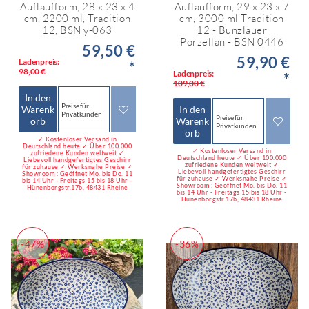
Auflaufform, 28 x 23 x 4
Auflaufform, 29 x 23 x 7
cm, 2200 ml, Tradition
cm, 3000 ml Tradition
12, BSN y-063
12 - Bunzlauer
Porzellan - BSN 0446
59,50 €
59,90 €
Ladenpreis:
*
98,00 €
Ladenpreis:
*
109,00 €
In den
Preise für
Warenk
In den
Privatkunden
Preise für
orb
Warenk
Privatkunden
orb
✓ Kostenloser Versand in
Deutschland heute ✓ Über 100.000
✓ Kostenloser Versand in
zufriedene Kunden weltweit ✓
Deutschland heute ✓ Über 100.000
Liebevoll handgefertigtes Geschirr
zufriedene Kunden weltweit ✓
für zuhause ✓ Werksnahe Preise ✓
Liebevoll handgefertigtes Geschirr
Showroom : Geöffnet Mo. bis Do. 11
für zuhause ✓ Werksnahe Preise ✓
bis 14 Uhr - Freitags 15 bis 18 Uhr -
Showroom : Geöffnet Mo. bis Do. 11
Hünenborgstr.17b, 48431 Rheine
bis 14 Uhr - Freitags 15 bis 18 Uhr -
Hünenborgstr.17b, 48431 Rheine
-47%
-36%