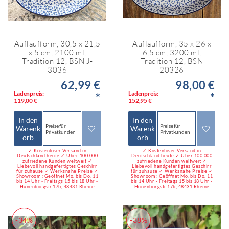
Auflaufform, 30,5 x 21,5
Auflaufform, 35 x 26 x
x 5 cm, 2100 ml,
6,5 cm, 3200 ml,
Tradition 12, BSN J-
Tradition 12, BSN
3036
20326
62,99 €
98,00 €
Ladenpreis:
Ladenpreis:
*
*
119,00 €
152,95 €
In den
In den
Preise für
Preise für
Warenk
Warenk
Privatkunden
Privatkunden
orb
orb
✓ Kostenloser Versand in
✓ Kostenloser Versand in
Deutschland heute ✓ Über 100.000
Deutschland heute ✓ Über 100.000
zufriedene Kunden weltweit ✓
zufriedene Kunden weltweit ✓
Liebevoll handgefertigtes Geschirr
Liebevoll handgefertigtes Geschirr
für zuhause ✓ Werksnahe Preise ✓
für zuhause ✓ Werksnahe Preise ✓
Showroom : Geöffnet Mo. bis Do. 11
Showroom : Geöffnet Mo. bis Do. 11
bis 14 Uhr - Freitags 15 bis 18 Uhr -
bis 14 Uhr - Freitags 15 bis 18 Uhr -
Hünenborgstr.17b, 48431 Rheine
Hünenborgstr.17b, 48431 Rheine
-34%
-38%