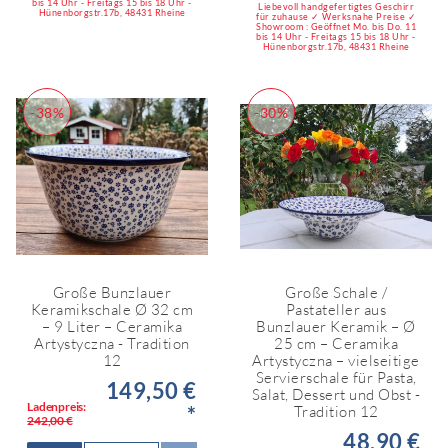
bis 14 Uhr - Freitags 15 bis 18 Uhr -
Liebevoll handgefertigtes Geschirr
Hünenborgstr.17b, 48431 Rheine
für zuhause ✓ Werksnahe Preise ✓
Showroom : Geöffnet Mo. bis Do. 11
bis 14 Uhr - Freitags 15 bis 18 Uhr -
Hünenborgstr.17b, 48431 Rheine
-38%
-30%
Große Bunzlauer
Große Schale /
Keramikschale Ø 32 cm
Pastateller aus
– 9 Liter – Ceramika
Bunzlauer Keramik – Ø
Artystyczna - Tradition
25 cm – Ceramika
12
Artystyczna – vielseitige
Servierschale für Pasta,
149,50 €
Salat, Dessert und Obst -
Ladenpreis:
*
Tradition 12
242,00 €
48,90 €