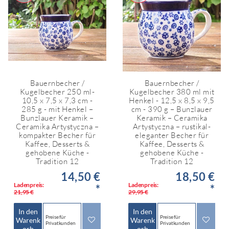
Bauernbecher /
Bauernbecher /
Kugelbecher 250 ml-
Kugelbecher 380 ml mit
10,5 x 7,5 x 7,3 cm -
Henkel - 12,5 x 8,5 x 9,5
285 g - mit Henkel –
cm - 390 g – Bunzlauer
Bunzlauer Keramik –
Keramik – Ceramika
Ceramika Artystyczna –
Artystyczna – rustikal-
kompakter Becher für
eleganter Becher für
Kaffee, Desserts &
Kaffee, Desserts &
gehobene Küche -
gehobene Küche -
Tradition 12
Tradition 12
14,50 €
18,50 €
Ladenpreis:
Ladenpreis:
*
*
21,95 €
29,95 €
In den
In den
Preise für
Preise für
Warenk
Warenk
Privatkunden
Privatkunden
orb
orb