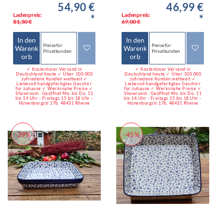
54,90 €
46,99 €
Ladenpreis:
Ladenpreis:
*
*
81,50 €
69,00 €
In den
In den
Preise für
Preise für
Warenk
Warenk
Privatkunden
Privatkunden
orb
orb
✓ Kostenloser Versand in
✓ Kostenloser Versand in
Deutschland heute ✓ Über 100.000
Deutschland heute ✓ Über 100.000
zufriedene Kunden weltweit ✓
zufriedene Kunden weltweit ✓
Liebevoll handgefertigtes Geschirr
Liebevoll handgefertigtes Geschirr
für zuhause ✓ Werksnahe Preise ✓
für zuhause ✓ Werksnahe Preise ✓
Showroom : Geöffnet Mo. bis Do. 11
Showroom : Geöffnet Mo. bis Do. 11
bis 14 Uhr - Freitags 15 bis 18 Uhr -
bis 14 Uhr - Freitags 15 bis 18 Uhr -
Hünenborgstr.17b, 48431 Rheine
Hünenborgstr.17b, 48431 Rheine
-39%
-45%