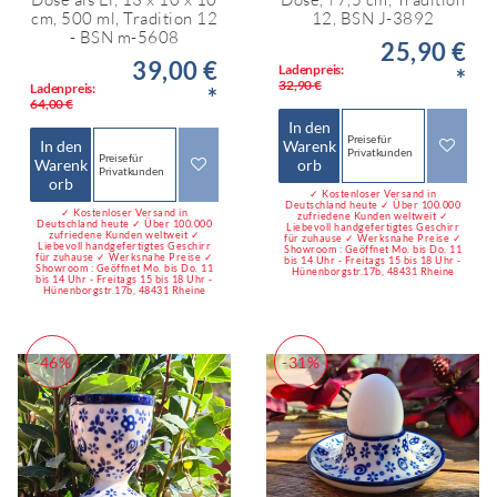
cm, 500 ml, Tradition 12
12, BSN J-3892
- BSN m-5608
25,90 €
39,00 €
Ladenpreis:
*
32,90 €
Ladenpreis:
*
64,00 €
In den
Preise für
In den
Warenk
Privatkunden
Preise für
Warenk
orb
Privatkunden
orb
✓ Kostenloser Versand in
Deutschland heute ✓ Über 100.000
✓ Kostenloser Versand in
zufriedene Kunden weltweit ✓
Deutschland heute ✓ Über 100.000
Liebevoll handgefertigtes Geschirr
zufriedene Kunden weltweit ✓
für zuhause ✓ Werksnahe Preise ✓
Liebevoll handgefertigtes Geschirr
Showroom : Geöffnet Mo. bis Do. 11
für zuhause ✓ Werksnahe Preise ✓
bis 14 Uhr - Freitags 15 bis 18 Uhr -
Showroom : Geöffnet Mo. bis Do. 11
Hünenborgstr.17b, 48431 Rheine
bis 14 Uhr - Freitags 15 bis 18 Uhr -
Hünenborgstr.17b, 48431 Rheine
-46%
-31%