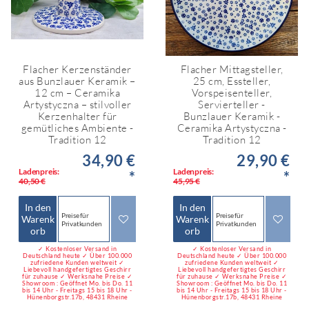
Flacher Kerzenständer
Flacher Mittagsteller,
aus Bunzlauer Keramik –
25 cm, Essteller,
12 cm – Ceramika
Vorspeisenteller,
Artystyczna – stilvoller
Servierteller -
Kerzenhalter für
Bunzlauer Keramik -
gemütliches Ambiente -
Ceramika Artystyczna -
Tradition 12
Tradition 12
34,90 €
29,90 €
Ladenpreis:
Ladenpreis:
*
*
40,50 €
45,95 €
In den
In den
Preise für
Preise für
Warenk
Warenk
Privatkunden
Privatkunden
orb
orb
✓ Kostenloser Versand in
✓ Kostenloser Versand in
Deutschland heute ✓ Über 100.000
Deutschland heute ✓ Über 100.000
zufriedene Kunden weltweit ✓
zufriedene Kunden weltweit ✓
Liebevoll handgefertigtes Geschirr
Liebevoll handgefertigtes Geschirr
für zuhause ✓ Werksnahe Preise ✓
für zuhause ✓ Werksnahe Preise ✓
Showroom : Geöffnet Mo. bis Do. 11
Showroom : Geöffnet Mo. bis Do. 11
bis 14 Uhr - Freitags 15 bis 18 Uhr -
bis 14 Uhr - Freitags 15 bis 18 Uhr -
Hünenborgstr.17b, 48431 Rheine
Hünenborgstr.17b, 48431 Rheine