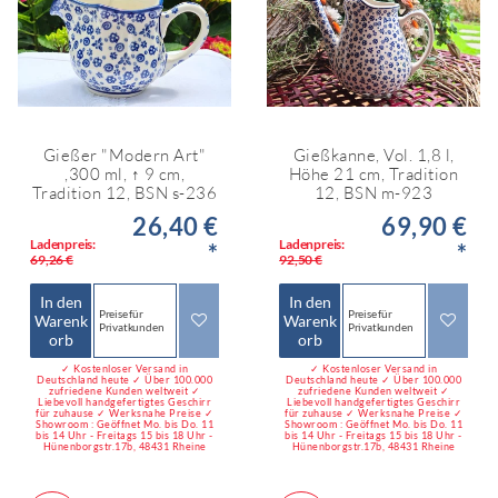
Gießer "Modern Art"
Gießkanne, Vol. 1,8 l,
,300 ml, ↑ 9 cm,
Höhe 21 cm, Tradition
Tradition 12, BSN s-236
12, BSN m-923
26,40 €
69,90 €
Ladenpreis:
Ladenpreis:
*
*
69,26 €
92,50 €
In den
In den
Preise für
Preise für
Warenk
Warenk
Privatkunden
Privatkunden
orb
orb
✓ Kostenloser Versand in
✓ Kostenloser Versand in
Deutschland heute ✓ Über 100.000
Deutschland heute ✓ Über 100.000
zufriedene Kunden weltweit ✓
zufriedene Kunden weltweit ✓
Liebevoll handgefertigtes Geschirr
Liebevoll handgefertigtes Geschirr
für zuhause ✓ Werksnahe Preise ✓
für zuhause ✓ Werksnahe Preise ✓
Showroom : Geöffnet Mo. bis Do. 11
Showroom : Geöffnet Mo. bis Do. 11
bis 14 Uhr - Freitags 15 bis 18 Uhr -
bis 14 Uhr - Freitags 15 bis 18 Uhr -
Hünenborgstr.17b, 48431 Rheine
Hünenborgstr.17b, 48431 Rheine