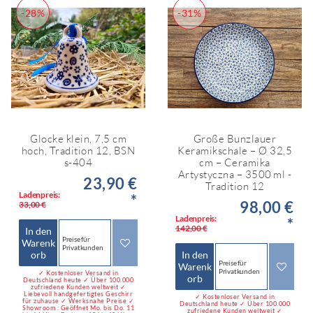
-28%
-31%
Glocke klein, 7,5 cm
Große Bunzlauer
hoch, Tradition 12, BSN
Keramikschale – Ø 32,5
s-404
cm – Ceramika
Artystyczna – 3500 ml -
23,90 €
Tradition 12
Ladenpreis:
*
98,00 €
33,00 €
Ladenpreis:
*
142,00 €
In den
Preise für
Warenk
Privatkunden
orb
In den
Preise für
Warenk
Privatkunden
✓ Kostenloser Versand in
orb
Deutschland heute ✓ Über 100.000
zufriedene Kunden weltweit ✓
Liebevoll handgefertigtes Geschirr
✓ Kostenloser Versand in
für zuhause ✓ Werksnahe Preise ✓
Deutschland heute ✓ Über 100.000
Showroom : Geöffnet Mo. bis Do. 11
zufriedene Kunden weltweit ✓