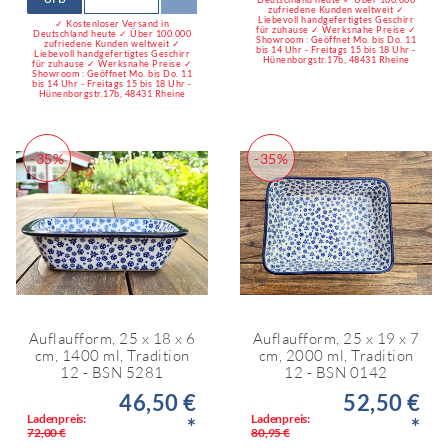
zufriedene Kunden weltweit ✓
Liebevoll handgefertigtes Geschirr
✓ Kostenloser Versand in
für zuhause ✓ Werksnahe Preise ✓
Deutschland heute ✓ Über 100.000
Showroom : Geöffnet Mo. bis Do. 11
zufriedene Kunden weltweit ✓
bis 14 Uhr - Freitags 15 bis 18 Uhr -
Liebevoll handgefertigtes Geschirr
Hünenborgstr.17b, 48431 Rheine
für zuhause ✓ Werksnahe Preise ✓
Showroom : Geöffnet Mo. bis Do. 11
bis 14 Uhr - Freitags 15 bis 18 Uhr -
Hünenborgstr.17b, 48431 Rheine
-35%
-35%
Auflaufform, 25 x 18 x 6
Auflaufform, 25 x 19 x 7
cm, 1400 ml, Tradition
cm, 2000 ml, Tradition
12 - BSN 5281
12 - BSN 0142
46,50 €
52,50 €
Ladenpreis:
Ladenpreis:
*
*
72,00 €
80,95 €