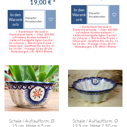
19,00 € *
In den
Preise für
In den
Warenk
Privatkunden
Preise für
Warenk
orb
Privatkunden
orb
✓ Kostenloser Versand in
Deutschland heute ✓ Über 100.000
✓ Kostenloser Versand in
zufriedene Kunden weltweit ✓
Deutschland heute ✓ Über 100.000
Liebevoll handgefertigtes Geschirr
zufriedene Kunden weltweit ✓
für zuhause ✓ Werksnahe Preise ✓
Liebevoll handgefertigtes Geschirr
Showroom : Geöffnet Mo. bis Do. 11
für zuhause ✓ Werksnahe Preise ✓
bis 14 Uhr - Freitags 15 bis 18 Uhr -
Showroom : Geöffnet Mo. bis Do. 11
Hünenborgstr.17b, 48431 Rheine
bis 14 Uhr - Freitags 15 bis 18 Uhr -
Hünenborgstr.17b, 48431 Rheine
Schale / Auflaufform, Ø
Schale / Auflaufform, Ø
15 cm, Höhe 6,5 cm,
19,5 cm, Höhe 7,50 cm,