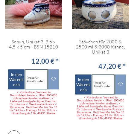
Schuh, Unikat 3, 9,5 x
Stövchen für 2000 &
4,5 x 5 cm - BSN 15210
2500 ml & 3000 Kanne,
Unikat 3
12,00 € *
47,20 € *
In den
Preise für
Warenk
In den
Privatkunden
Preise für
orb
Warenk
Privatkunden
orb
✓ Kostenloser Versand in
Deutschland heute ✓ Über 100.000
✓ Kostenloser Versand in
zufriedene Kunden weltweit ✓
Deutschland heute ✓ Über 100.000
Liebevoll handgefertigtes Geschirr
zufriedene Kunden weltweit ✓
für zuhause ✓ Werksnahe Preise ✓
Liebevoll handgefertigtes Geschirr
Showroom : Geöffnet Mo. bis Do. 11
für zuhause ✓ Werksnahe Preise ✓
bis 14 Uhr - Freitags 15 bis 18 Uhr -
Showroom : Geöffnet Mo. bis Do. 11
Hünenborgstr.17b, 48431 Rheine
bis 14 Uhr - Freitags 15 bis 18 Uhr -
Hünenborgstr.17b, 48431 Rheine