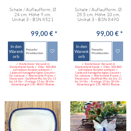
Schale / Auflaufform, Ø
Schale / Auflaufform, Ø
24 cm, Höhe 9 cm,
28,5 cm, Höhe 10 cm,
Unikat 3 - BSN 8521
Unikat 3 - BSN 8490
99,00 € *
99,00 € *
In den
In den
Preise für
Preise für
Warenk
Warenk
Privatkunden
Privatkunden
orb
orb
✓ Kostenloser Versand in
✓ Kostenloser Versand in
Deutschland heute ✓ Über 100.000
Deutschland heute ✓ Über 100.000
zufriedene Kunden weltweit ✓
zufriedene Kunden weltweit ✓
Liebevoll handgefertigtes Geschirr
Liebevoll handgefertigtes Geschirr
für zuhause ✓ Werksnahe Preise ✓
für zuhause ✓ Werksnahe Preise ✓
Showroom : Geöffnet Mo. bis Do. 11
Showroom : Geöffnet Mo. bis Do. 11
bis 14 Uhr - Freitags 15 bis 18 Uhr -
bis 14 Uhr - Freitags 15 bis 18 Uhr -
Hünenborgstr.17b, 48431 Rheine
Hünenborgstr.17b, 48431 Rheine