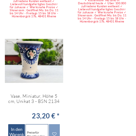
✓ Kostenloser Versand in
zufriedene Kunden weltweit ✓
Deutschland heute ✓ Über 100.000
Liebevoll handgefertigtes Geschirr
zufriedene Kunden weltweit ✓
für zuhause ✓ Werksnahe Preise ✓
Liebevoll handgefertigtes Geschirr
Showroom : Geöffnet Mo. bis Do. 11
für zuhause ✓ Werksnahe Preise ✓
bis 14 Uhr - Freitags 15 bis 18 Uhr -
Showroom : Geöffnet Mo. bis Do. 11
Hünenborgstr.17b, 48431 Rheine
bis 14 Uhr - Freitags 15 bis 18 Uhr -
Hünenborgstr.17b, 48431 Rheine
Vase, Miniatur, Höhe 5
cm, Unikat 3 - BSN 2134
23,20 € *
In den
Preise für
Warenk