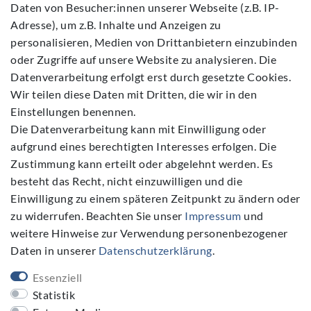
Daten von Besucher:innen unserer Webseite (z.B. IP-
Barrierefreiheitserklärung
Adresse), um z.B. Inhalte und Anzeigen zu
Widerrufs­recht
personalisieren, Medien von Drittanbietern einzubinden
Kontakt
oder Zugriffe auf unsere Website zu analysieren. Die
Datenverarbeitung erfolgt erst durch gesetzte Cookies.
Vertrag widerrufen
Wir teilen diese Daten mit Dritten, die wir in den
Einstellungen benennen.
Die Datenverarbeitung kann mit Einwilligung oder
aufgrund eines berechtigten Interesses erfolgen. Die
Zustimmung kann erteilt oder abgelehnt werden. Es
Folgen Sie Uns
besteht das Recht, nicht einzuwilligen und die
Einwilligung zu einem späteren Zeitpunkt zu ändern oder
zu widerrufen. Beachten Sie unser
Impressum
und
weitere Hinweise zur Verwendung personenbezogener
Daten in unserer
Daten­schutz­erklärung
.
NEWSLETTER
Essenziell
Newsletter
E-MAIL **
Statistik
Honig