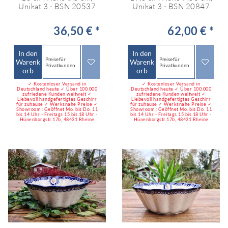
Unikat 3 - BSN 20537
Unikat 3 - BSN 20847
36,50 € *
62,00 € *
In den
In den
Preise für
Preise für
Warenk
Warenk
Privatkunden
Privatkunden
orb
orb
✓ Kostenloser Versand in
✓ Kostenloser Versand in
Deutschland heute ✓ Über 100.000
Deutschland heute ✓ Über 100.000
zufriedene Kunden weltweit ✓
zufriedene Kunden weltweit ✓
Liebevoll handgefertigtes Geschirr
Liebevoll handgefertigtes Geschirr
für zuhause ✓ Werksnahe Preise ✓
für zuhause ✓ Werksnahe Preise ✓
Showroom : Geöffnet Mo. bis Do. 11
Showroom : Geöffnet Mo. bis Do. 11
bis 14 Uhr - Freitags 15 bis 18 Uhr -
bis 14 Uhr - Freitags 15 bis 18 Uhr -
Hünenborgstr.17b, 48431 Rheine
Hünenborgstr.17b, 48431 Rheine