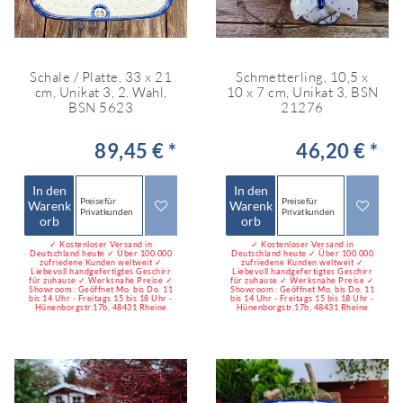
Schale / Platte, 33 x 21
Schmetterling, 10,5 x
cm, Unikat 3, 2. Wahl,
10 x 7 cm, Unikat 3, BSN
BSN 5623
21276
89,45 € *
46,20 € *
In den
In den
Preise für
Preise für
Warenk
Warenk
Privatkunden
Privatkunden
orb
orb
✓ Kostenloser Versand in
✓ Kostenloser Versand in
Deutschland heute ✓ Über 100.000
Deutschland heute ✓ Über 100.000
zufriedene Kunden weltweit ✓
zufriedene Kunden weltweit ✓
Liebevoll handgefertigtes Geschirr
Liebevoll handgefertigtes Geschirr
für zuhause ✓ Werksnahe Preise ✓
für zuhause ✓ Werksnahe Preise ✓
Showroom : Geöffnet Mo. bis Do. 11
Showroom : Geöffnet Mo. bis Do. 11
bis 14 Uhr - Freitags 15 bis 18 Uhr -
bis 14 Uhr - Freitags 15 bis 18 Uhr -
Hünenborgstr.17b, 48431 Rheine
Hünenborgstr.17b, 48431 Rheine