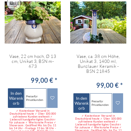
NEU
Vase, 22 cm hoch, Ø 13
Vase, ca. 38 cm Höhe,
cm, Unikat 3, BSN m-
Unikat 3, 1400 ml,
673
Bunzlauer Keramik -
BSN 21845
99,00 € *
99,00 € *
In den
Preise für
Warenk
In den
Privatkunden
Preise für
orb
Warenk
Privatkunden
orb
✓ Kostenloser Versand in
Deutschland heute ✓ Über 100.000
✓ Kostenloser Versand in
zufriedene Kunden weltweit ✓
Deutschland heute ✓ Über 100.000
Liebevoll handgefertigtes Geschirr
zufriedene Kunden weltweit ✓
für zuhause ✓ Werksnahe Preise ✓
Liebevoll handgefertigtes Geschirr
Showroom : Geöffnet Mo. bis Do. 11
für zuhause ✓ Werksnahe Preise ✓
bis 14 Uhr - Freitags 15 bis 18 Uhr -
Showroom : Geöffnet Mo. bis Do. 11