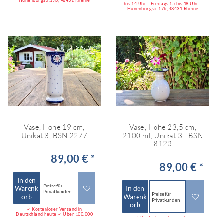
Hünenborgstr.17b, 48431 Rheine
bis 14 Uhr - Freitags 15 bis 18 Uhr -
Hünenborgstr.17b, 48431 Rheine
Vase, Höhe 19 cm,
Vase, Höhe 23,5 cm,
Unikat 3, BSN 2277
2100 ml, Unikat 3 - BSN
8123
89,00 € *
89,00 € *
In den
Preise für
Warenk
In den
Privatkunden
Preise für
orb
Warenk
Privatkunden
orb
✓ Kostenloser Versand in
Deutschland heute ✓ Über 100.000