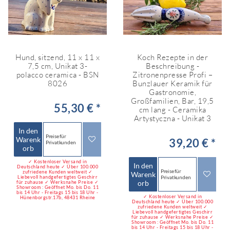
Hund, sitzend, 11 x 11 x
Koch Rezepte in der
7,5 cm, Unikat 3-
Beschreibung -
polacco ceramica - BSN
Zitronenpresse Profi –
8026
Bunzlauer Keramik für
Gastronomie,
Großfamilien, Bar, 19,5
55,30 € *
cm lang - Ceramika
Artystyczna - Unikat 3
In den
Preise für
Warenk
39,20 € *
Privatkunden
orb
✓ Kostenloser Versand in
In den
Deutschland heute ✓ Über 100.000
Preise für
zufriedene Kunden weltweit ✓
Warenk
Liebevoll handgefertigtes Geschirr
Privatkunden
orb
für zuhause ✓ Werksnahe Preise ✓
Showroom : Geöffnet Mo. bis Do. 11
bis 14 Uhr - Freitags 15 bis 18 Uhr -
✓ Kostenloser Versand in
Hünenborgstr.17b, 48431 Rheine
Deutschland heute ✓ Über 100.000
zufriedene Kunden weltweit ✓
Liebevoll handgefertigtes Geschirr
für zuhause ✓ Werksnahe Preise ✓
Showroom : Geöffnet Mo. bis Do. 11
bis 14 Uhr - Freitags 15 bis 18 Uhr -