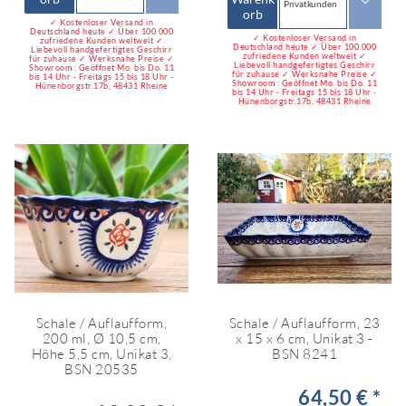
Privatkunden
orb
✓ Kostenloser Versand in
Deutschland heute ✓ Über 100.000
✓ Kostenloser Versand in
zufriedene Kunden weltweit ✓
Deutschland heute ✓ Über 100.000
Liebevoll handgefertigtes Geschirr
zufriedene Kunden weltweit ✓
für zuhause ✓ Werksnahe Preise ✓
Liebevoll handgefertigtes Geschirr
Showroom : Geöffnet Mo. bis Do. 11
für zuhause ✓ Werksnahe Preise ✓
bis 14 Uhr - Freitags 15 bis 18 Uhr -
Showroom : Geöffnet Mo. bis Do. 11
Hünenborgstr.17b, 48431 Rheine
bis 14 Uhr - Freitags 15 bis 18 Uhr -
Hünenborgstr.17b, 48431 Rheine
Schale / Auflaufform,
Schale / Auflaufform, 23
200 ml, Ø 10,5 cm,
x 15 x 6 cm, Unikat 3 -
Höhe 5,5 cm, Unikat 3,
BSN 8241
BSN 20535
64,50 € *