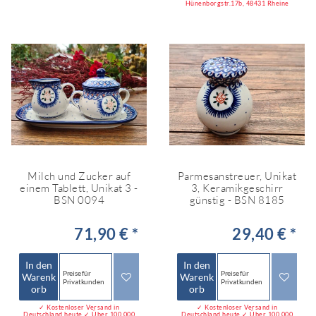
Hünenborgstr.17b, 48431 Rheine
Milch und Zucker auf
Parmesanstreuer, Unikat
einem Tablett, Unikat 3 -
3, Keramikgeschirr
BSN 0094
günstig - BSN 8185
71,90 € *
29,40 € *
In den
In den
Preise für
Preise für
Warenk
Warenk
Privatkunden
Privatkunden
orb
orb
✓ Kostenloser Versand in
✓ Kostenloser Versand in
Deutschland heute ✓ Über 100.000
Deutschland heute ✓ Über 100.000