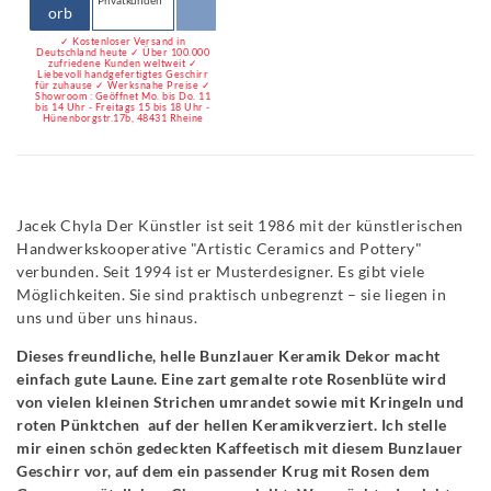
Privatkunden
orb
✓ Kostenloser Versand in
Deutschland heute ✓ Über 100.000
zufriedene Kunden weltweit ✓
Liebevoll handgefertigtes Geschirr
für zuhause ✓ Werksnahe Preise ✓
Showroom : Geöffnet Mo. bis Do. 11
bis 14 Uhr - Freitags 15 bis 18 Uhr -
Hünenborgstr.17b, 48431 Rheine
Jacek Chyla Der Künstler ist seit 1986 mit der künstlerischen
Handwerkskooperative "Artistic Ceramics and Pottery"
verbunden. Seit 1994 ist er Musterdesigner. Es gibt viele
Möglichkeiten. Sie sind praktisch unbegrenzt – sie liegen in
uns und über uns hinaus.
Dieses freundliche, helle Bunzlauer Keramik Dekor macht
einfach gute Laune. Eine zart gemalte rote Rosenblüte wird
von vielen kleinen Strichen umrandet sowie mit Kringeln und
roten Pünktchen auf der hellen Keramikverziert. Ich stelle
mir einen schön gedeckten Kaffeetisch mit diesem Bunzlauer
Geschirr vor, auf dem ein passender Krug mit Rosen dem