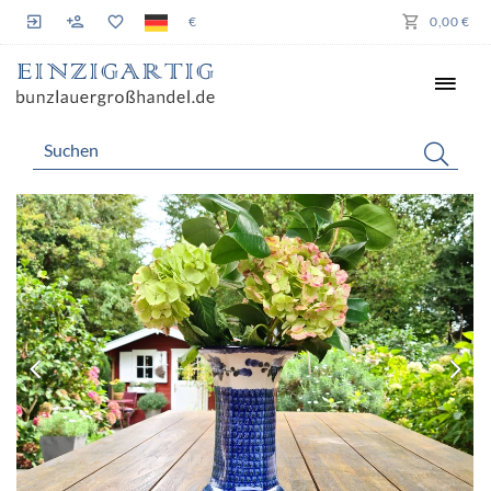
€
0,00 €