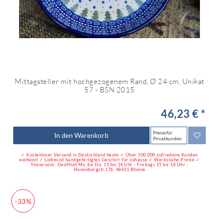
Mittagsteller mit hochgezogenem Rand, Ø 24 cm, Unikat
57 - BSN 2015
46,23 € *
Preise für
In den Warenkorb
Privatkunden
✓ Kostenloser Versand in Deutschland heute ✓ Über 100.000 zufriedene Kunden
weltweit ✓ Liebevoll handgefertigtes Geschirr für zuhause ✓ Werksnahe Preise ✓
Showroom : Geöffnet Mo. bis Do. 11 bis 14 Uhr - Freitags 15 bis 18 Uhr -
Hünenborgstr.17b, 48431 Rheine
-33%