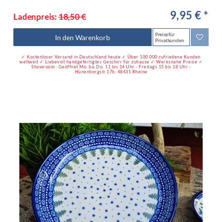
9,95 € *
Ladenpreis:
18,50 €
Preise für
In den Warenkorb
Privatkunden
✓ Kostenloser Versand in Deutschland heute ✓ Über 100.000 zufriedene Kunden
weltweit ✓ Liebevoll handgefertigtes Geschirr für zuhause ✓ Werksnahe Preise ✓
Showroom : Geöffnet Mo. bis Do. 11 bis 14 Uhr - Freitags 15 bis 18 Uhr -
Hünenborgstr.17b, 48431 Rheine