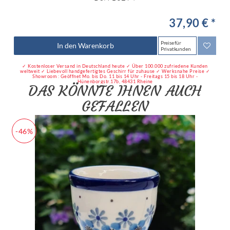
37,90 € *
Preise für
In den Warenkorb
Privatkunden
✓ Kostenloser Versand in Deutschland heute ✓ Über 100.000 zufriedene Kunden
weltweit ✓ Liebevoll handgefertigtes Geschirr für zuhause ✓ Werksnahe Preise ✓
Showroom : Geöffnet Mo. bis Do. 11 bis 14 Uhr - Freitags 15 bis 18 Uhr -
Hünenborgstr.17b, 48431 Rheine
DAS KÖNNTE IHNEN AUCH
GEFALLEN
-46%