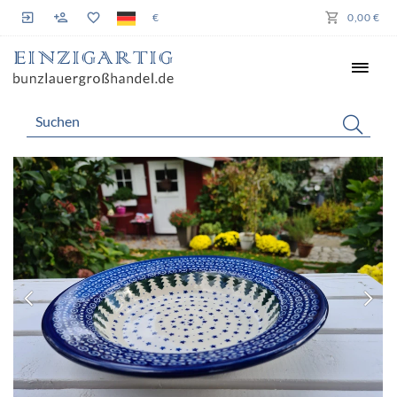
€
0,00 €