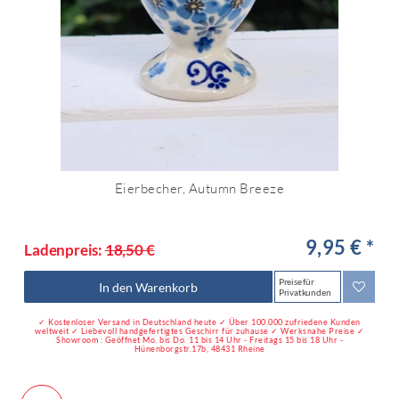
Eierbecher, Autumn Breeze
9,95 € *
Ladenpreis:
18,50 €
Preise für
In den Warenkorb
Privatkunden
✓ Kostenloser Versand in Deutschland heute ✓ Über 100.000 zufriedene Kunden
weltweit ✓ Liebevoll handgefertigtes Geschirr für zuhause ✓ Werksnahe Preise ✓
Showroom : Geöffnet Mo. bis Do. 11 bis 14 Uhr - Freitags 15 bis 18 Uhr -
Hünenborgstr.17b, 48431 Rheine