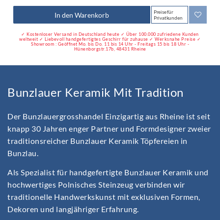
Preise für
In den Warenkorb
Privatkunden
✓ Kostenloser Versand in Deutschland heute ✓ Über 100.000 zufriedene Kunden
weltweit ✓ Liebevoll handgefertigtes Geschirr für zuhause ✓ Werksnahe Preise ✓
Showroom : Geöffnet Mo. bis Do. 11 bis 14 Uhr - Freitags 15 bis 18 Uhr -
Hünenborgstr.17b, 48431 Rheine
Bunzlauer Keramik Mit Tradition
Der Bunzlauergrosshandel Einzigartig aus Rheine ist seit
knapp 30 Jahren enger Partner und Formdesigner zweier
traditionsreicher Bunzlauer Keramik Töpfereien in
Bunzlau.
Als Spezialist für handgefertigte Bunzlauer Keramik und
hochwertiges Polnisches Steinzeug verbinden wir
traditionelle Handwerkskunst mit exklusiven Formen,
Dekoren und langjähriger Erfahrung.