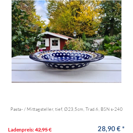
Pasta- / Mittagsteller, tief, Ø23,5cm, Trad.6, BSN s-240
28,90 € *
Ladenpreis:
42,95 €