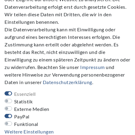
Datenverarbeitung erfolgt erst durch gesetzte Cookies.
Vertrag widerrufen
Wir teilen diese Daten mit Dritten, die wir in den
Einstellungen benennen.
Die Datenverarbeitung kann mit Einwilligung oder
aufgrund eines berechtigten Interesses erfolgen. Die
Zustimmung kann erteilt oder abgelehnt werden. Es
Folgen Sie Uns
besteht das Recht, nicht einzuwilligen und die
Einwilligung zu einem späteren Zeitpunkt zu ändern oder
zu widerrufen. Beachten Sie unser
Impressum
und
weitere Hinweise zur Verwendung personenbezogener
Daten in unserer
Daten­schutz­erklärung
.
NEWSLETTER
Essenziell
Newsletter
E-MAIL **
Statistik
Honig
Externe Medien
PayPal
Hiermit bestätige ich, dass ich die
Daten­schutz­erklärung
gelesen habe. Meine Einwilligung kann ich jederzeit widerrufen.**
Funktional
Weitere Einstellungen