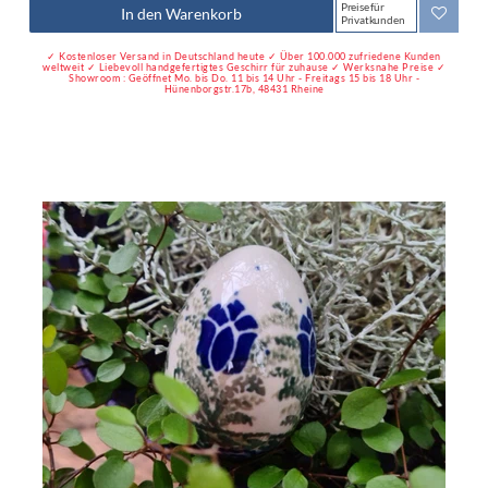
Preise für
In den Warenkorb
Privatkunden
✓ Kostenloser Versand in Deutschland heute ✓ Über 100.000 zufriedene Kunden
weltweit ✓ Liebevoll handgefertigtes Geschirr für zuhause ✓ Werksnahe Preise ✓
Showroom : Geöffnet Mo. bis Do. 11 bis 14 Uhr - Freitags 15 bis 18 Uhr -
Hünenborgstr.17b, 48431 Rheine