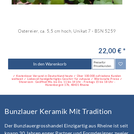
Ostereier, ca. 5,5 cm hoch, Unikat 7 - BSN 5259
22,00 € *
Preise für
In den Warenkorb
Privatkunden
✓ Kostenloser Versand in Deutschland heute ✓ Über 100.000 zufriedene Kunden
weltweit ✓ Liebevoll handgefertigtes Geschirr für zuhause ✓ Werksnahe Preise ✓
Showroom : Geöffnet Mo. bis Do. 11 bis 14 Uhr - Freitags 15 bis 18 Uhr -
Hünenborgstr.17b, 48431 Rheine
Bunzlauer Keramik Mit Tradition
Der Bunzlauergrosshandel Einzigartig aus Rheine ist seit
knapp 30 Jahren enger Partner und Formdesigner zweier