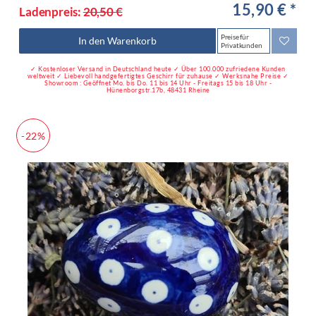
15,90 € *
Ladenpreis:
20,50 €
Preise für
In den Warenkorb
Privatkunden
✓ Kostenloser Versand in Deutschland heute ✓ Über 100.000 zufriedene Kunden
weltweit ✓ Liebevoll handgefertigtes Geschirr für zuhause ✓ Werksnahe Preise ✓
Showroom : Geöffnet Mo. bis Do. 11 bis 14 Uhr - Freitags 15 bis 18 Uhr -
Hünenborgstr.17b, 48431 Rheine
-22%