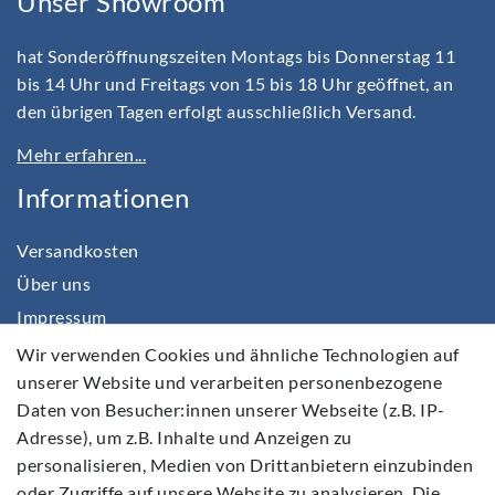
Unser Showroom
hat Sonderöffnungszeiten Montags bis Donnerstag 11
bis 14 Uhr und Freitags von 15 bis 18 Uhr geöffnet, an
den übrigen Tagen erfolgt ausschließlich Versand.
Mehr erfahren...
Informationen
Versandkosten
Über uns
Impressum
Daten­schutz­erklärung
Wir verwenden Cookies und ähnliche Technologien auf
unserer Website und verarbeiten personenbezogene
AGB
Daten von Besucher:innen unserer Webseite (z.B. IP-
Barrierefreiheitserklärung
Adresse), um z.B. Inhalte und Anzeigen zu
Widerrufs­recht
personalisieren, Medien von Drittanbietern einzubinden
Kontakt
oder Zugriffe auf unsere Website zu analysieren. Die