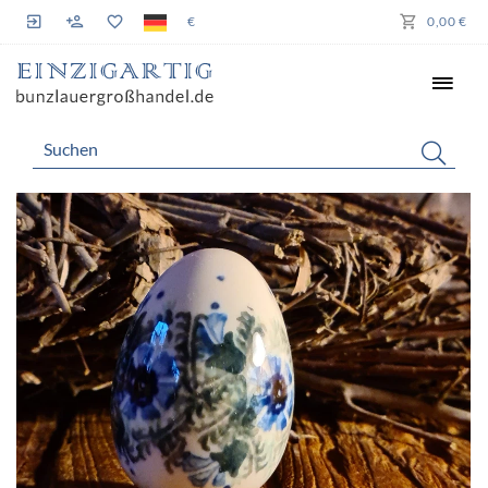
€
0,00 €