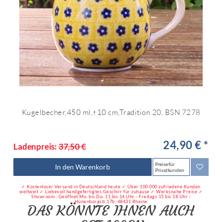
Kugelbecher,450 ml,↑10 cm,Tradition 20, BSN 7278
24,90 € *
Ladenpreis:
37,50 €
Preise für
In den Warenkorb
Privatkunden
✓ Kostenloser Versand in Deutschland heute ✓ Über 100.000 zufriedene Kunden
weltweit ✓ Liebevoll handgefertigtes Geschirr für zuhause ✓ Werksnahe Preise ✓
Showroom : Geöffnet Mo. bis Do. 11 bis 14 Uhr - Freitags 15 bis 18 Uhr -
Hünenborgstr.17b, 48431 Rheine
DAS KÖNNTE IHNEN AUCH