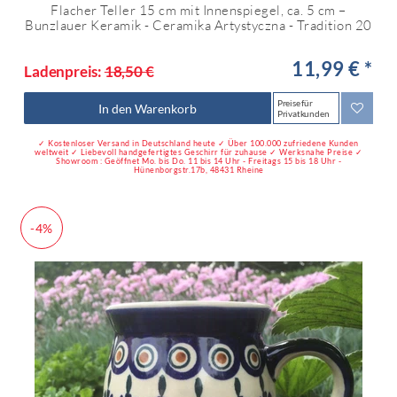
Flacher Teller 15 cm mit Innenspiegel, ca. 5 cm –
Bunzlauer Keramik - Ceramika Artystyczna - Tradition 20
11,99 € *
Ladenpreis:
18,50 €
Preise für
In den Warenkorb
Privatkunden
✓ Kostenloser Versand in Deutschland heute ✓ Über 100.000 zufriedene Kunden
weltweit ✓ Liebevoll handgefertigtes Geschirr für zuhause ✓ Werksnahe Preise ✓
Showroom : Geöffnet Mo. bis Do. 11 bis 14 Uhr - Freitags 15 bis 18 Uhr -
Hünenborgstr.17b, 48431 Rheine
-4%