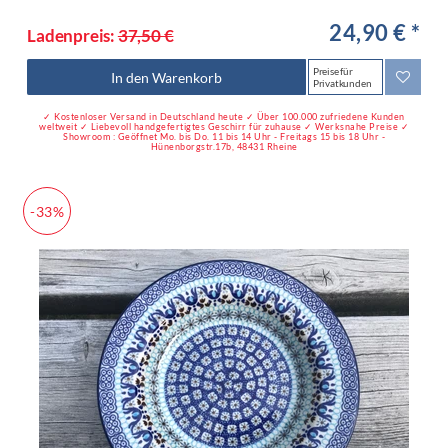
24,90 € *
Ladenpreis:
37,50 €
Preise für
In den Warenkorb
Privatkunden
✓ Kostenloser Versand in Deutschland heute ✓ Über 100.000 zufriedene Kunden
weltweit ✓ Liebevoll handgefertigtes Geschirr für zuhause ✓ Werksnahe Preise ✓
Showroom : Geöffnet Mo. bis Do. 11 bis 14 Uhr - Freitags 15 bis 18 Uhr -
Hünenborgstr.17b, 48431 Rheine
-33%