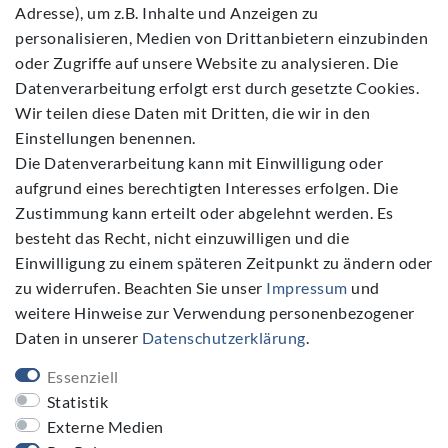
Adresse), um z.B. Inhalte und Anzeigen zu
Widerrufs­recht
personalisieren, Medien von Drittanbietern einzubinden
Kontakt
oder Zugriffe auf unsere Website zu analysieren. Die
Datenverarbeitung erfolgt erst durch gesetzte Cookies.
Vertrag widerrufen
Wir teilen diese Daten mit Dritten, die wir in den
Einstellungen benennen.
Die Datenverarbeitung kann mit Einwilligung oder
aufgrund eines berechtigten Interesses erfolgen. Die
Zustimmung kann erteilt oder abgelehnt werden. Es
Folgen Sie Uns
besteht das Recht, nicht einzuwilligen und die
Einwilligung zu einem späteren Zeitpunkt zu ändern oder
zu widerrufen. Beachten Sie unser
Impressum
und
weitere Hinweise zur Verwendung personenbezogener
Daten in unserer
Daten­schutz­erklärung
.
NEWSLETTER
Essenziell
Newsletter
E-MAIL **
Statistik
Honig
Externe Medien