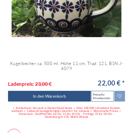
Kugelbecher ca. 500 ml, Höhe 11 cm, Trad. 121, BSN J-
4079
22,00 € *
Ladenpreis:
23,00 €
Preise für
In den Warenkorb
Privatkunden
✓ Kostenloser Versand in Deutschland heute ✓ Über 100.000 zufriedene Kunden
weltweit ✓ Liebevoll handgefertigtes Geschirr für zuhause ✓ Werksnahe Preise ✓
Showroom : Geöffnet Mo. bis Do. 11 bis 14 Uhr - Freitags 15 bis 18 Uhr -
Hünenborgstr.17b, 48431 Rheine