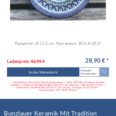
Pastateller, Ø 23,5 cm, Marrakesch, BSN A-0537
28,90 € *
Ladenpreis:
42,95 €
Preise für
In den Warenkorb
Privatkunden
✓ Kostenloser Versand in Deutschland heute ✓ Über 100.000 zufriedene Kunden
weltweit ✓ Liebevoll handgefertigtes Geschirr für zuhause ✓ Werksnahe Preise ✓
Showroom : Geöffnet Mo. bis Do. 11 bis 14 Uhr - Freitags 15 bis 18 Uhr -
Hünenborgstr.17b, 48431 Rheine
Bunzlauer Keramik Mit Tradition