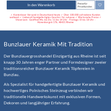
Preise für
In den Warenkorb
Privatkunden
✓ Kostenloser Versand in Deutschland heute ✓ Über 100.000 zufriedene Kunden
weltweit ✓ Liebevoll handgefertigtes Geschirr für zuhause ✓ Werksnahe Preise ✓
Showroom : Geöffnet Mo. bis Do. 11 bis 14 Uhr - Freitags 15 bis 18 Uhr -
Hünenborgstr.17b, 48431 Rheine
Bunzlauer Keramik Mit Tradition
Der Bunzlauergrosshandel Einzigartig aus Rheine ist seit
knapp 30 Jahren enger Partner und Formdesigner zweier
traditionsreicher Bunzlauer Keramik Töpfereien in
Bunzlau.
Als Spezialist für handgefertigte Bunzlauer Keramik und
hochwertiges Polnisches Steinzeug verbinden wir
traditionelle Handwerkskunst mit exklusiven Formen,
Dekoren und langjähriger Erfahrung.