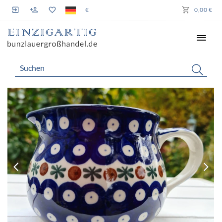
€
0,00 €