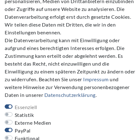
personalisieren, Medien von Drittanbietern einzubinden
Kontakt
oder Zugriffe auf unsere Website zu analysieren. Die
Datenverarbeitung erfolgt erst durch gesetzte Cookies.
Vertrag widerrufen
Wir teilen diese Daten mit Dritten, die wir in den
Einstellungen benennen.
Die Datenverarbeitung kann mit Einwilligung oder
aufgrund eines berechtigten Interesses erfolgen. Die
Zustimmung kann erteilt oder abgelehnt werden. Es
Folgen Sie Uns
besteht das Recht, nicht einzuwilligen und die
Einwilligung zu einem späteren Zeitpunkt zu ändern oder
zu widerrufen. Beachten Sie unser
Impressum
und
weitere Hinweise zur Verwendung personenbezogener
Daten in unserer
Daten­schutz­erklärung
.
NEWSLETTER
Essenziell
Newsletter
E-MAIL **
Statistik
Honig
Externe Medien
PayPal
Hiermit bestätige ich, dass ich die
Daten­schutz­erklärung
gelesen habe. Meine Einwilligung kann ich jederzeit widerrufen.**
Funktional