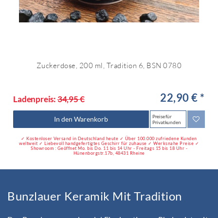
Zuckerdose, 200 ml, Tradition 6, BSN 0780
22,90 € *
Ladenpreis:
34,95 €
Preise für
In den Warenkorb
Privatkunden
✓ Kostenloser Versand in Deutschland heute ✓ Über 100.000 zufriedene Kunden
weltweit ✓ Liebevoll handgefertigtes Geschirr für zuhause ✓ Werksnahe Preise ✓
Showroom : Geöffnet Mo. bis Do. 11 bis 14 Uhr - Freitags 15 bis 18 Uhr -
Hünenborgstr.17b, 48431 Rheine
Bunzlauer Keramik Mit Tradition