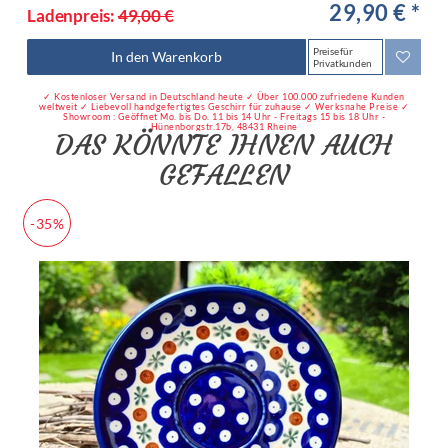
29,90 € *
Ladenpreis:
49,00 €
Preise für
In den Warenkorb
Privatkunden
✓ Kostenloser Versand in Deutschland heute ✓ Über 100.000 zufriedene Kunden
weltweit ✓ Liebevoll handgefertigtes Geschirr für zuhause ✓ Werksnahe Preise ✓
Showroom : Geöffnet Mo. bis Do. 11 bis 14 Uhr - Freitags 15 bis 18 Uhr -
Hünenborgstr.17b, 48431 Rheine
DAS KÖNNTE IHNEN AUCH
GEFALLEN
-35%