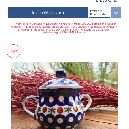
Preise für
In den Warenkorb
Privatkunden
✓ Kostenloser Versand in Deutschland heute ✓ Über 100.000 zufriedene Kunden
weltweit ✓ Liebevoll handgefertigtes Geschirr für zuhause ✓ Werksnahe Preise ✓
Showroom : Geöffnet Mo. bis Do. 11 bis 14 Uhr - Freitags 15 bis 18 Uhr -
Hünenborgstr.17b, 48431 Rheine
-34%