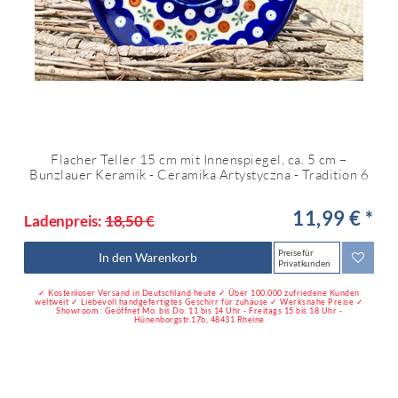
Flacher Teller 15 cm mit Innenspiegel, ca. 5 cm –
Bunzlauer Keramik - Ceramika Artystyczna - Tradition 6
11,99 € *
Ladenpreis:
18,50 €
Preise für
In den Warenkorb
Privatkunden
✓ Kostenloser Versand in Deutschland heute ✓ Über 100.000 zufriedene Kunden
weltweit ✓ Liebevoll handgefertigtes Geschirr für zuhause ✓ Werksnahe Preise ✓
Showroom : Geöffnet Mo. bis Do. 11 bis 14 Uhr - Freitags 15 bis 18 Uhr -
Hünenborgstr.17b, 48431 Rheine