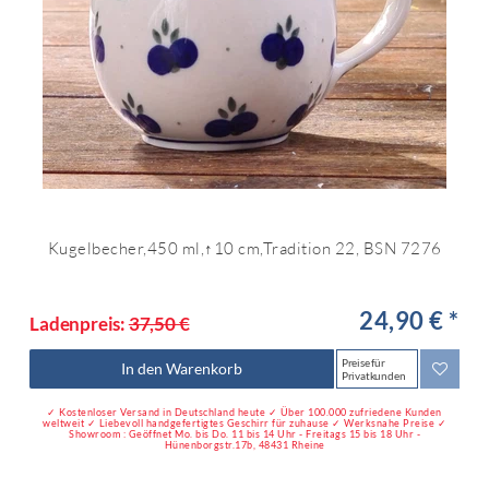
Kugelbecher,450 ml,↑10 cm,Tradition 22, BSN 7276
24,90 € *
Ladenpreis:
37,50 €
Preise für
In den Warenkorb
Privatkunden
✓ Kostenloser Versand in Deutschland heute ✓ Über 100.000 zufriedene Kunden
weltweit ✓ Liebevoll handgefertigtes Geschirr für zuhause ✓ Werksnahe Preise ✓
Showroom : Geöffnet Mo. bis Do. 11 bis 14 Uhr - Freitags 15 bis 18 Uhr -
Hünenborgstr.17b, 48431 Rheine