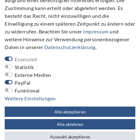
aufgrund eines berechtigten Interesses erfolgen. Die
Zustimmung kann erteilt oder abgelehnt werden. Es
Folgen Sie Uns
besteht das Recht, nicht einzuwilligen und die
Einwilligung zu einem späteren Zeitpunkt zu ändern oder
zu widerrufen. Beachten Sie unser
Impressum
und
weitere Hinweise zur Verwendung personenbezogener
Daten in unserer
Daten­schutz­erklärung
.
NEWSLETTER
Essenziell
Newsletter
E-MAIL **
Statistik
Honig
Externe Medien
PayPal
Hiermit bestätige ich, dass ich die
Daten­schutz­erklärung
gelesen habe. Meine Einwilligung kann ich jederzeit widerrufen.**
Funktional
Weitere Einstellungen
Abonnieren
Alle akzeptieren
** Hierbei handelt es sich um ein Pflichtfeld.
Alle ablehnen
Auswahl akzeptieren