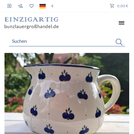
€
0,00 €