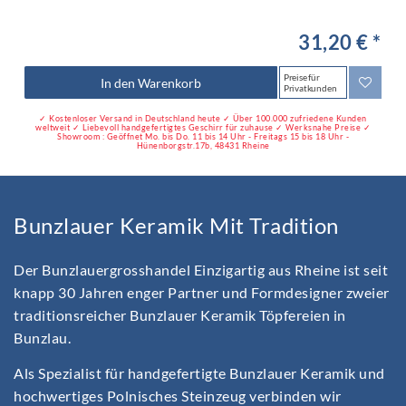
31,20 € *
Preise für
In den Warenkorb
Privatkunden
✓ Kostenloser Versand in Deutschland heute ✓ Über 100.000 zufriedene Kunden
weltweit ✓ Liebevoll handgefertigtes Geschirr für zuhause ✓ Werksnahe Preise ✓
Showroom : Geöffnet Mo. bis Do. 11 bis 14 Uhr - Freitags 15 bis 18 Uhr -
Hünenborgstr.17b, 48431 Rheine
Bunzlauer Keramik Mit Tradition
Der Bunzlauergrosshandel Einzigartig aus Rheine ist seit
knapp 30 Jahren enger Partner und Formdesigner zweier
traditionsreicher Bunzlauer Keramik Töpfereien in
Bunzlau.
Als Spezialist für handgefertigte Bunzlauer Keramik und
hochwertiges Polnisches Steinzeug verbinden wir