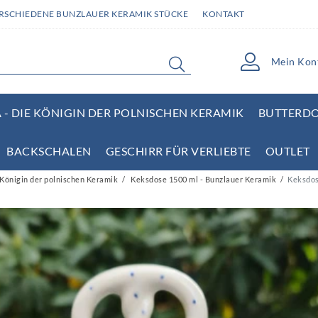
ERSCHIEDENE BUNZLAUER KERAMIK STÜCKE
KONTAKT
Mein Kon
- DIE KÖNIGIN DER POLNISCHEN KERAMIK
BUTTERD
BACKSCHALEN
GESCHIRR FÜR VERLIEBTE
OUTLET
Königin der polnischen Keramik
Keksdose 1500 ml - Bunzlauer Keramik
Keksdose