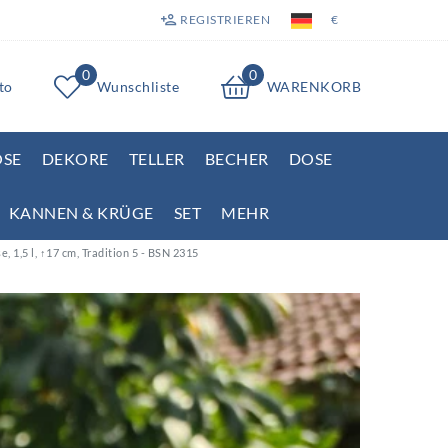
REGISTRIEREN
€
0
0
to
Wunschliste
WARENKORB
OSE
DEKORE
TELLER
BECHER
DOSE
KANNEN & KRÜGE
SET
MEHR
, 1,5 l, ↑17 cm, Tradition 5 - BSN 2315