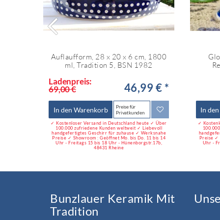
Auflaufform, 28 x 20 x 6 cm, 1800
Glo
ml, Tradition 5, BSN 1982
Re
Ladenpreis:
46,99 € *
69,00 €
Preise für
In den Warenkorb
In de
Privatkunden
✓ Kostenloser Versand in Deutschland heute ✓ Über
✓ Kostenl
100.000 zufriedene Kunden weltweit ✓ Liebevoll
100.000
handgefertigtes Geschirr für zuhause ✓ Werksnahe
handgefe
Preise ✓ Showroom : Geöffnet Mo. bis Do. 11 bis 14
Preise ✓ 
Uhr - Freitags 15 bis 18 Uhr - Hünenborgstr.17b,
Uhr - F
48431 Rheine
Bunzlauer Keramik Mit
Uns
Tradition