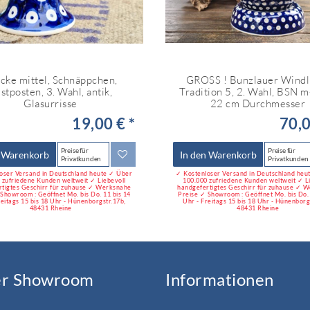
cke mittel, Schnäppchen,
GROSS ! Bunzlauer Windli
stposten, 3. Wahl, antik,
Tradition 5, 2. Wahl, BSN 
Glasurrisse
22 cm Durchmesser
19,00 € *
70,0
Preise für
Preise für
n Warenkorb
In den Warenkorb
Privatkunden
Privatkunden
oser Versand in Deutschland heute ✓ Über
✓ Kostenloser Versand in Deutschland heu
 zufriedene Kunden weltweit ✓ Liebevoll
100.000 zufriedene Kunden weltweit ✓ L
rtigtes Geschirr für zuhause ✓ Werksnahe
handgefertigtes Geschirr für zuhause ✓ 
Showroom : Geöffnet Mo. bis Do. 11 bis 14
Preise ✓ Showroom : Geöffnet Mo. bis Do. 
reitags 15 bis 18 Uhr - Hünenborgstr.17b,
Uhr - Freitags 15 bis 18 Uhr - Hünenborg
48431 Rheine
48431 Rheine
er Showroom
Informationen