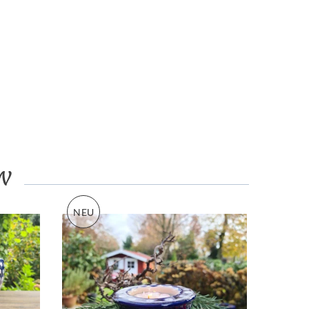
N
NEU
-28%