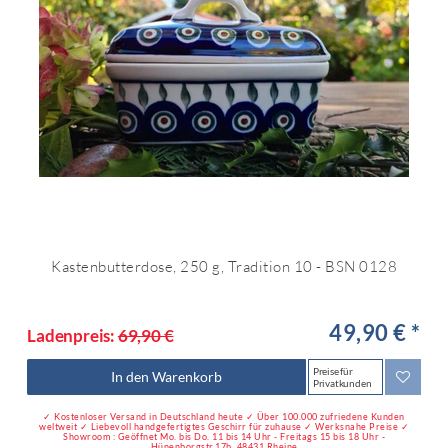
Kastenbutterdose, 250 g, Tradition 10 - BSN 0128
49,90 € *
Ladenpreis:
69,90 €
Preise für
In den Warenkorb
Privatkunden
✓ Kostenloser Versand in Deutschland heute ✓ Über 100.000 zufriedene Kunden
weltweit ✓ Liebevoll handgefertigtes Geschirr für zuhause ✓ Werksnahe Preise ✓
Showroom : Geöffnet Mo. bis Do. 11 bis 14 Uhr - Freitags 15 bis 18 Uhr -
Hünenborgstr.17b, 48431 Rheine