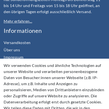
bis 14 Uhr und Freitags von 15 bis 18 Uhr geöffnet, an
den übrigen Tagen erfolgt ausschließlich Versand.
Mehr erfahren...
Informationen
Versandkosten
Über uns
Impressum
Daten­schutz­erklärung
Wir verwenden Cookies und ähnliche Technologien auf
unserer Website und verarbeiten personenbezogene
AGB
Daten von Besucher:innen unserer Webseite (z.B. IP-
Barrierefreiheitserklärung
Adresse), um z.B. Inhalte und Anzeigen zu
Widerrufs­recht
personalisieren, Medien von Drittanbietern einzubinden
Kontakt
oder Zugriffe auf unsere Website zu analysieren. Die
Datenverarbeitung erfolgt erst durch gesetzte Cookies.
Vertrag widerrufen
Wir teilen diese Daten mit Dritten, die wir in den