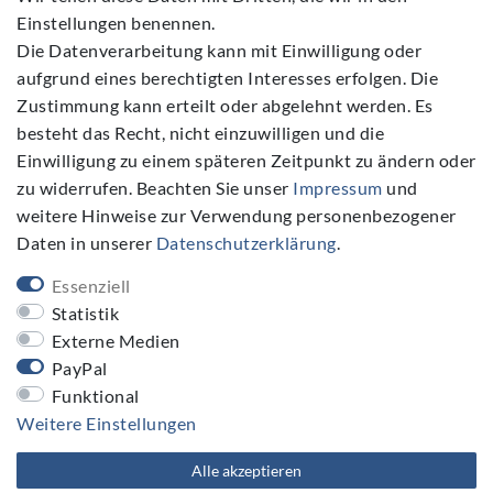
Einstellungen benennen.
Die Datenverarbeitung kann mit Einwilligung oder
aufgrund eines berechtigten Interesses erfolgen. Die
Zustimmung kann erteilt oder abgelehnt werden. Es
Folgen Sie Uns
besteht das Recht, nicht einzuwilligen und die
Einwilligung zu einem späteren Zeitpunkt zu ändern oder
zu widerrufen. Beachten Sie unser
Impressum
und
weitere Hinweise zur Verwendung personenbezogener
Daten in unserer
Daten­schutz­erklärung
.
NEWSLETTER
Essenziell
Newsletter
E-MAIL **
Statistik
Honig
Externe Medien
PayPal
Hiermit bestätige ich, dass ich die
Daten­schutz­erklärung
gelesen habe. Meine Einwilligung kann ich jederzeit widerrufen.**
Funktional
Weitere Einstellungen
Abonnieren
Alle akzeptieren
** Hierbei handelt es sich um ein Pflichtfeld.