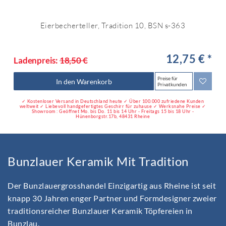
Eierbecherteller, Tradition 10, BSN s-363
12,75 € *
Ladenpreis:
18,50 €
Preise für
In den Warenkorb
Privatkunden
✓ Kostenloser Versand in Deutschland heute ✓ Über 100.000 zufriedene Kunden
weltweit ✓ Liebevoll handgefertigtes Geschirr für zuhause ✓ Werksnahe Preise ✓
Showroom : Geöffnet Mo. bis Do. 11 bis 14 Uhr - Freitags 15 bis 18 Uhr -
Hünenborgstr.17b, 48431 Rheine
Bunzlauer Keramik Mit Tradition
Der Bunzlauergrosshandel Einzigartig aus Rheine ist seit
knapp 30 Jahren enger Partner und Formdesigner zweier
traditionsreicher Bunzlauer Keramik Töpfereien in
Bunzlau.