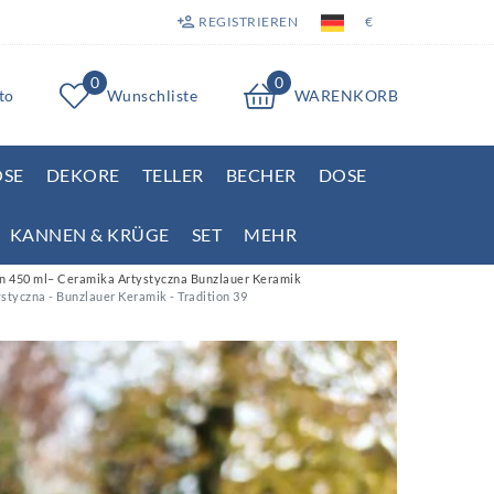
REGISTRIEREN
€
0
0
to
Wunschliste
WARENKORB
OSE
DEKORE
TELLER
BECHER
DOSE
KANNEN & KRÜGE
SET
MEHR
n 450 ml– Ceramika Artystyczna Bunzlauer Keramik
tyczna - Bunzlauer Keramik - Tradition 39