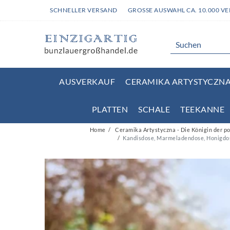
SCHNELLER VERSAND
GROSSE AUSWAHL CA. 10.000 V
AUSVERKAUF
CERAMIKA ARTYSTYCZNA 
PLATTEN
SCHALE
TEEKANNE
Home
Ceramika Artystyczna - Die Königin der p
Kandisdose, Marmeladendose, Honigdose