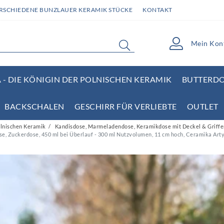
ERSCHIEDENE BUNZLAUER KERAMIK STÜCKE
KONTAKT
Mein Kon
- DIE KÖNIGIN DER POLNISCHEN KERAMIK
BUTTERD
BACKSCHALEN
GESCHIRR FÜR VERLIEBTE
OUTLET
olnischen Keramik
Kandisdose, Marmeladendose, Keramikdose mit Deckel & Griffe
, Zuckerdose, 450 ml bei Überlauf - 300 ml Nutzvolumen, 11 cm hoch, Ceramika Artys