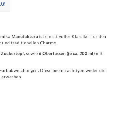
ws
amika Manufaktura
ist ein stilvoller Klassiker für den
t und traditionellen Charme.
n
Zuckertopf
, sowie
6 Obertassen (je ca. 200 ml)
mit
e Farbabweichungen. Diese beeinträchtigen weder die
u erwerben.