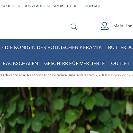
ERSCHIEDENE BUNZLAUER KERAMIK STÜCKE
KONTAKT
Mein Kon
- DIE KÖNIGIN DER POLNISCHEN KERAMIK
BUTTERD
BACKSCHALEN
GESCHIRR FÜR VERLIEBTE
OUTLET
affeeservice & Teeservice für 6 Personen Bunzlauer Keramik
Kaffee-Service f. 6