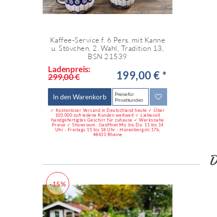
Kaffee-Service f. 6 Pers. mit Kanne
u. Stövchen, 2. Wahl, Tradition 13,
BSN 21539
Ladenpreis:
199,00 € *
299,00 €
Preise für
In den Warenkorb
Privatkunden
✓ Kostenloser Versand in Deutschland heute ✓ Über
100.000 zufriedene Kunden weltweit ✓ Liebevoll
handgefertigtes Geschirr für zuhause ✓ Werksnahe
Preise ✓ Showroom : Geöffnet Mo. bis Do. 11 bis 14
Uhr - Freitags 15 bis 18 Uhr - Hünenborgstr.17b,
48431 Rheine
-15%