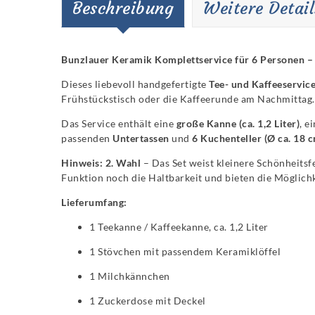
Beschreibung
Weitere Detail
Bunzlauer Keramik Komplettservice für 6 Personen –
Dieses liebevoll handgefertigte
Tee- und Kaffeeservic
Frühstückstisch oder die Kaffeerunde am Nachmittag. D
Das Service enthält eine
große Kanne (ca. 1,2 Liter)
, e
passenden
Untertassen
und
6 Kuchenteller (Ø ca. 18 
Hinweis: 2. Wahl
– Das Set weist kleinere Schönheitsf
Funktion noch die Haltbarkeit und bieten die Möglich
Lieferumfang:
1 Teekanne / Kaffeekanne, ca. 1,2 Liter
1 Stövchen mit passendem Keramiklöffel
1 Milchkännchen
1 Zuckerdose mit Deckel