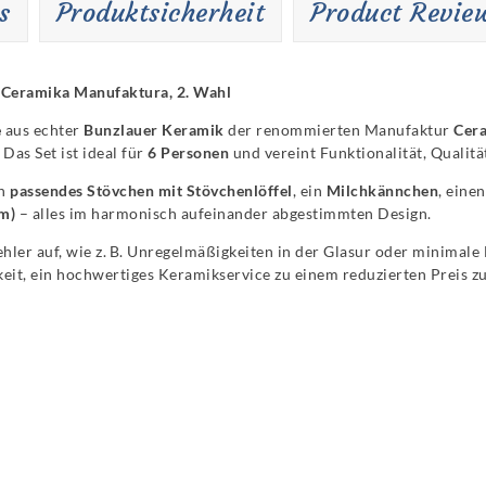
s
Produktsicherheit
Product Revie
 Ceramika Manufaktura, 2. Wahl
e
aus echter
Bunzlauer Keramik
der renommierten Manufaktur
Cer
as Set ist ideal für
6 Personen
und vereint Funktionalität, Qualitä
in
passendes Stövchen mit Stövchenlöffel
, ein
Milchkännchen
, eine
cm)
– alles im harmonisch aufeinander abgestimmten Design.
ehler auf, wie z. B. Unregelmäßigkeiten in der Glasur oder minimal
keit, ein hochwertiges Keramikservice zu einem reduzierten Preis z