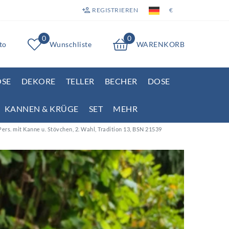
REGISTRIEREN
€
0
0
to
Wunschliste
WARENKORB
OSE
DEKORE
TELLER
BECHER
DOSE
KANNEN & KRÜGE
SET
MEHR
 Pers. mit Kanne u. Stövchen, 2. Wahl, Tradition 13, BSN 21539