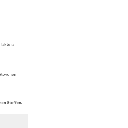
faktura
 Stövchen
hen Stoffen.