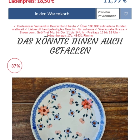
Ladenpreis:
18,50 €
Preise für
In den Warenkorb
Privatkunden
✓ Kostenloser Versand in Deutschland heute ✓ Über 100.000 zufriedene Kunden
weltweit ✓ Liebevoll handgefertigtes Geschirr für zuhause ✓ Werksnahe Preise ✓
Showroom : Geöffnet Mo. bis Do. 11 bis 14 Uhr - Freitags 15 bis 18 Uhr -
Hünenborgstr.17b, 48431 Rheine
DAS KÖNNTE IHNEN AUCH
GEFALLEN
-37%