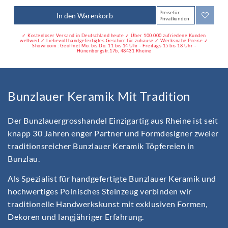
Preise für
In den Warenkorb
Privatkunden
✓ Kostenloser Versand in Deutschland heute ✓ Über 100.000 zufriedene Kunden
weltweit ✓ Liebevoll handgefertigtes Geschirr für zuhause ✓ Werksnahe Preise ✓
Showroom : Geöffnet Mo. bis Do. 11 bis 14 Uhr - Freitags 15 bis 18 Uhr -
Hünenborgstr.17b, 48431 Rheine
Bunzlauer Keramik Mit Tradition
Der Bunzlauergrosshandel Einzigartig aus Rheine ist seit
knapp 30 Jahren enger Partner und Formdesigner zweier
traditionsreicher Bunzlauer Keramik Töpfereien in
Bunzlau.
Als Spezialist für handgefertigte Bunzlauer Keramik und
hochwertiges Polnisches Steinzeug verbinden wir
traditionelle Handwerkskunst mit exklusiven Formen,
Dekoren und langjähriger Erfahrung.