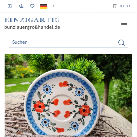
€
0,00 €