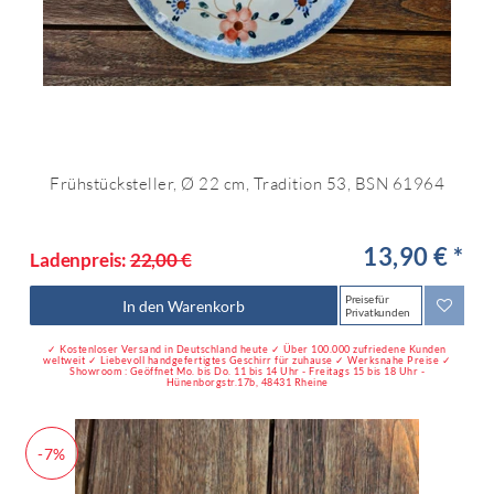
Frühstücksteller, Ø 22 cm, Tradition 53, BSN 61964
13,90 € *
Ladenpreis:
22,00 €
Preise für
In den Warenkorb
Privatkunden
✓ Kostenloser Versand in Deutschland heute ✓ Über 100.000 zufriedene Kunden
weltweit ✓ Liebevoll handgefertigtes Geschirr für zuhause ✓ Werksnahe Preise ✓
Showroom : Geöffnet Mo. bis Do. 11 bis 14 Uhr - Freitags 15 bis 18 Uhr -
Hünenborgstr.17b, 48431 Rheine
-7%