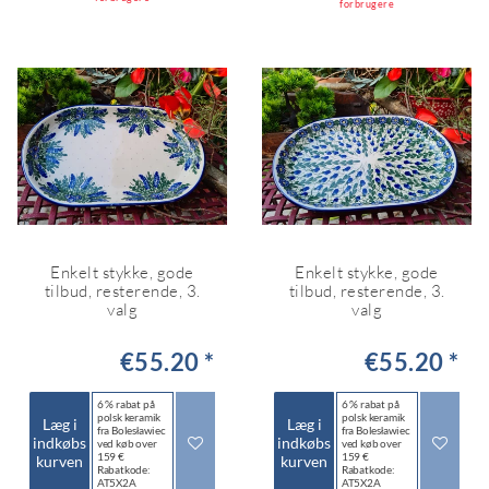
forbrugere
Enkelt stykke, gode
Enkelt stykke, gode
tilbud, resterende, 3.
tilbud, resterende, 3.
valg
valg
€55.20 *
€55.20 *
6 % rabat på
6 % rabat på
polsk keramik
polsk keramik
Læg i
Læg i
fra Bolesławiec
fra Bolesławiec
indkøbs
indkøbs
ved køb over
ved køb over
159 €
159 €
kurven
kurven
Rabatkode:
Rabatkode:
AT5X2A
AT5X2A