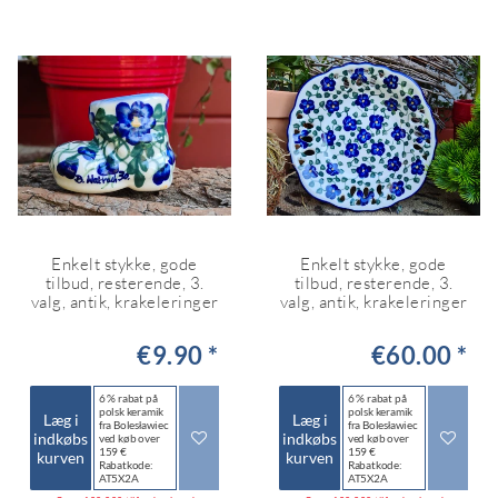
Enkelt stykke, gode
Enkelt stykke, gode
tilbud, resterende, 3.
tilbud, resterende, 3.
valg, antik, krakeleringer
valg, antik, krakeleringer
€9.90 *
€60.00 *
6 % rabat på
6 % rabat på
polsk keramik
polsk keramik
Læg i
Læg i
fra Bolesławiec
fra Bolesławiec
indkøbs
indkøbs
ved køb over
ved køb over
159 €
159 €
kurven
kurven
Rabatkode:
Rabatkode:
AT5X2A
AT5X2A