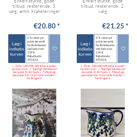
Enkelt stykke, gode
Enkelt stykke, gode
tilbud, resterende, 3.
tilbud, resterende, 2.
valg, antik, krakeleringer
valg
€20.80 *
€21.25 *
6 % rabat på
6 % rabat på
polsk keramik
polsk keramik
Læg i
Læg i
fra Bolesławiec
fra Bolesławiec
indkøbs
indkøbs
ved køb over
ved køb over
159 €
159 €
kurven
kurven
Rabatkode:
Rabatkode:
AT5X2A
AT5X2A
✓ Over 100.000 tilfredse kunder
✓ Over 100.000 tilfredse kunder
verden over ✓ Kærligt håndlavet
verden over ✓ Kærligt håndlavet
keramik til dit hjem ✓ Tilbud og
keramik til dit hjem ✓ Tilbud og
specialpriser til private kunder /
specialpriser til private kunder /
forbrugere
forbrugere