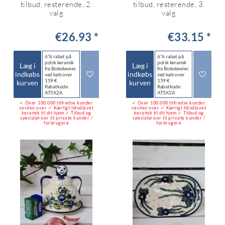
tilbud, resterende, 2.
tilbud, resterende, 3.
valg
valg
€26.93 *
€33.15 *
6 % rabat på
6 % rabat på
polsk keramik
polsk keramik
Læg i
Læg i
fra Bolesławiec
fra Bolesławiec
indkøbs
indkøbs
ved køb over
ved køb over
159 €
159 €
kurven
kurven
Rabatkode:
Rabatkode:
AT5X2A
AT5X2A
✓ Over 100.000 tilfredse kunder
✓ Over 100.000 tilfredse kunder
verden over ✓ Kærligt håndlavet
verden over ✓ Kærligt håndlavet
keramik til dit hjem ✓ Tilbud og
keramik til dit hjem ✓ Tilbud og
specialpriser til private kunder /
specialpriser til private kunder /
forbrugere
forbrugere