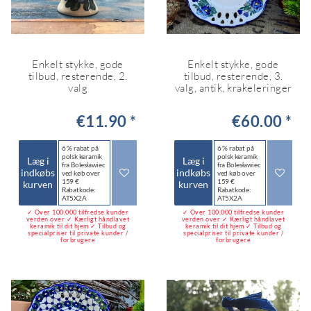
Enkelt stykke, gode
Enkelt stykke, gode
tilbud, resterende, 2.
tilbud, resterende, 3.
valg
valg, antik, krakeleringer
€11.90 *
€60.00 *
6 % rabat på
6 % rabat på
polsk keramik
polsk keramik
Læg i
Læg i
fra Bolesławiec
fra Bolesławiec
indkøbs
indkøbs
ved køb over
ved køb over
159 €
159 €
kurven
kurven
Rabatkode:
Rabatkode:
AT5X2A
AT5X2A
✓ Over 100.000 tilfredse kunder
✓ Over 100.000 tilfredse kunder
verden over ✓ Kærligt håndlavet
verden over ✓ Kærligt håndlavet
keramik til dit hjem ✓ Tilbud og
keramik til dit hjem ✓ Tilbud og
specialpriser til private kunder /
specialpriser til private kunder /
forbrugere
forbrugere