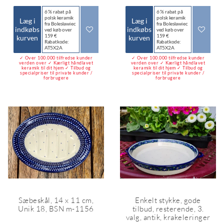
6 % rabat på
6 % rabat på
polsk keramik
polsk keramik
Læg i
Læg i
fra Bolesławiec
fra Bolesławiec
indkøbs
indkøbs
ved køb over
ved køb over
159 €
159 €
kurven
kurven
Rabatkode:
Rabatkode:
AT5X2A
AT5X2A
✓ Over 100.000 tilfredse kunder
✓ Over 100.000 tilfredse kunder
verden over ✓ Kærligt håndlavet
verden over ✓ Kærligt håndlavet
keramik til dit hjem ✓ Tilbud og
keramik til dit hjem ✓ Tilbud og
specialpriser til private kunder /
specialpriser til private kunder /
forbrugere
forbrugere
Sæbeskål, 14 x 11 cm,
Enkelt stykke, gode
Unik 18, BSN m-1156
tilbud, resterende, 3.
valg, antik, krakeleringer