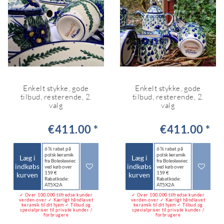
Enkelt stykke, gode
Enkelt stykke, gode
tilbud, resterende, 2.
tilbud, resterende, 2.
valg
valg
€411.00 *
€411.00 *
6 % rabat på
6 % rabat på
polsk keramik
polsk keramik
Læg i
Læg i
fra Bolesławiec
fra Bolesławiec
indkøbs
indkøbs
ved køb over
ved køb over
159 €
159 €
kurven
kurven
Rabatkode:
Rabatkode:
AT5X2A
AT5X2A
✓ Over 100.000 tilfredse kunder
✓ Over 100.000 tilfredse kunder
verden over ✓ Kærligt håndlavet
verden over ✓ Kærligt håndlavet
keramik til dit hjem ✓ Tilbud og
keramik til dit hjem ✓ Tilbud og
specialpriser til private kunder /
specialpriser til private kunder /
forbrugere
forbrugere