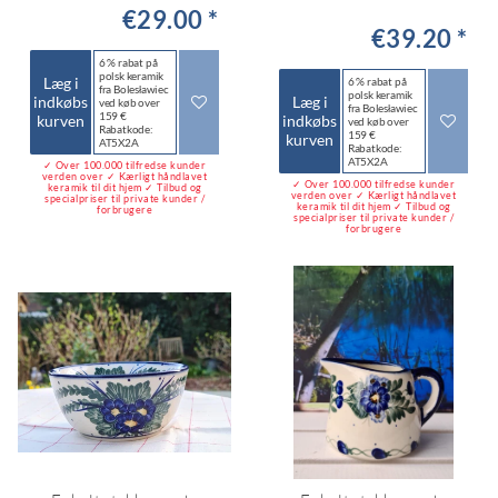
€29.00 *
€39.20 *
6 % rabat på
polsk keramik
Læg i
6 % rabat på
fra Bolesławiec
polsk keramik
indkøbs
Læg i
ved køb over
fra Bolesławiec
159 €
kurven
indkøbs
ved køb over
Rabatkode:
159 €
kurven
AT5X2A
Rabatkode:
AT5X2A
✓ Over 100.000 tilfredse kunder
verden over ✓ Kærligt håndlavet
✓ Over 100.000 tilfredse kunder
keramik til dit hjem ✓ Tilbud og
verden over ✓ Kærligt håndlavet
specialpriser til private kunder /
keramik til dit hjem ✓ Tilbud og
forbrugere
specialpriser til private kunder /
forbrugere