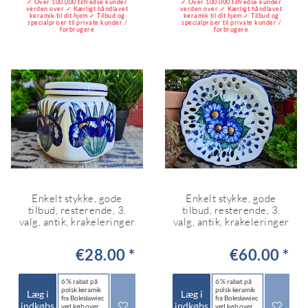
✓ Over 100.000 tilfredse kunder
✓ Over 100.000 tilfredse kunder
verden over ✓ Kærligt håndlavet
verden over ✓ Kærligt håndlavet
keramik til dit hjem ✓ Tilbud og
keramik til dit hjem ✓ Tilbud og
specialpriser til private kunder /
specialpriser til private kunder /
forbrugere
forbrugere
Enkelt stykke, gode
Enkelt stykke, gode
tilbud, resterende, 3.
tilbud, resterende, 3.
valg, antik, krakeleringer
valg, antik, krakeleringer
€28.00 *
€60.00 *
6 % rabat på
6 % rabat på
polsk keramik
polsk keramik
Læg i
Læg i
fra Bolesławiec
fra Bolesławiec
indkøbs
indkøbs
ved køb over
ved køb over