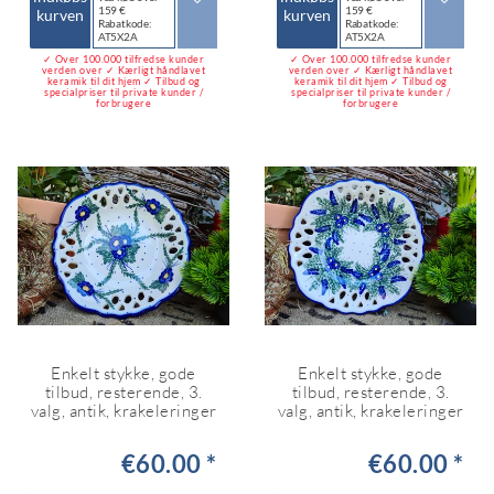
159 €
159 €
kurven
kurven
Rabatkode:
Rabatkode:
AT5X2A
AT5X2A
✓ Over 100.000 tilfredse kunder
✓ Over 100.000 tilfredse kunder
verden over ✓ Kærligt håndlavet
verden over ✓ Kærligt håndlavet
keramik til dit hjem ✓ Tilbud og
keramik til dit hjem ✓ Tilbud og
specialpriser til private kunder /
specialpriser til private kunder /
forbrugere
forbrugere
Enkelt stykke, gode
Enkelt stykke, gode
tilbud, resterende, 3.
tilbud, resterende, 3.
valg, antik, krakeleringer
valg, antik, krakeleringer
€60.00 *
€60.00 *