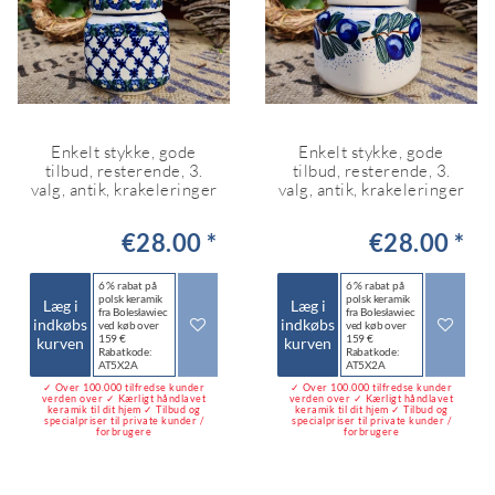
Enkelt stykke, gode
Enkelt stykke, gode
tilbud, resterende, 3.
tilbud, resterende, 3.
valg, antik, krakeleringer
valg, antik, krakeleringer
€28.00 *
€28.00 *
6 % rabat på
6 % rabat på
polsk keramik
polsk keramik
Læg i
Læg i
fra Bolesławiec
fra Bolesławiec
indkøbs
indkøbs
ved køb over
ved køb over
159 €
159 €
kurven
kurven
Rabatkode:
Rabatkode:
AT5X2A
AT5X2A
✓ Over 100.000 tilfredse kunder
✓ Over 100.000 tilfredse kunder
verden over ✓ Kærligt håndlavet
verden over ✓ Kærligt håndlavet
keramik til dit hjem ✓ Tilbud og
keramik til dit hjem ✓ Tilbud og
specialpriser til private kunder /
specialpriser til private kunder /
forbrugere
forbrugere