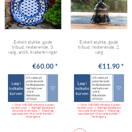
Enkelt stykke, gode
Enkelt stykke, gode
tilbud, resterende, 3.
tilbud, resterende, 2.
valg, antik, krakeleringer
valg
€60.00 *
€11.90 *
6 % rabat på
6 % rabat på
polsk keramik
polsk keramik
Læg i
Læg i
fra Bolesławiec
fra Bolesławiec
indkøbs
indkøbs
ved køb over
ved køb over
159 €
159 €
kurven
kurven
Rabatkode:
Rabatkode:
AT5X2A
AT5X2A
✓ Over 100.000 tilfredse kunder
✓ Over 100.000 tilfredse kunder
verden over ✓ Kærligt håndlavet
verden over ✓ Kærligt håndlavet
keramik til dit hjem ✓ Tilbud og
keramik til dit hjem ✓ Tilbud og
specialpriser til private kunder /
specialpriser til private kunder /
forbrugere
forbrugere