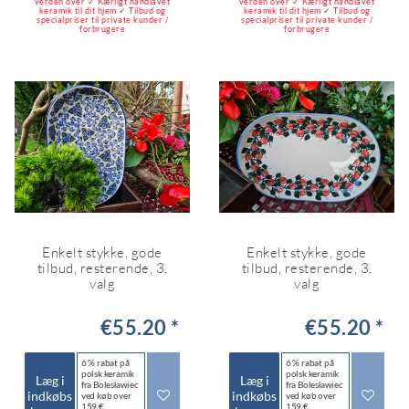
verden over ✓ Kærligt håndlavet
verden over ✓ Kærligt håndlavet
keramik til dit hjem ✓ Tilbud og
keramik til dit hjem ✓ Tilbud og
specialpriser til private kunder /
specialpriser til private kunder /
forbrugere
forbrugere
Enkelt stykke, gode
Enkelt stykke, gode
tilbud, resterende, 3.
tilbud, resterende, 3.
valg
valg
€55.20 *
€55.20 *
6 % rabat på
6 % rabat på
polsk keramik
polsk keramik
Læg i
Læg i
fra Bolesławiec
fra Bolesławiec
indkøbs
indkøbs
ved køb over
ved køb over
159 €
159 €