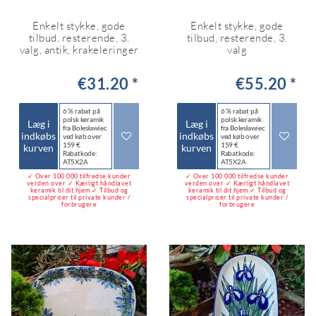
Enkelt stykke, gode
Enkelt stykke, gode
tilbud, resterende, 3.
tilbud, resterende, 3.
valg, antik, krakeleringer
valg
€31.20 *
€55.20 *
6 % rabat på
6 % rabat på
polsk keramik
polsk keramik
Læg i
Læg i
fra Bolesławiec
fra Bolesławiec
indkøbs
indkøbs
ved køb over
ved køb over
159 €
159 €
kurven
kurven
Rabatkode:
Rabatkode:
AT5X2A
AT5X2A
✓ Over 100.000 tilfredse kunder
✓ Over 100.000 tilfredse kunder
verden over ✓ Kærligt håndlavet
verden over ✓ Kærligt håndlavet
keramik til dit hjem ✓ Tilbud og
keramik til dit hjem ✓ Tilbud og
specialpriser til private kunder /
specialpriser til private kunder /
forbrugere
forbrugere