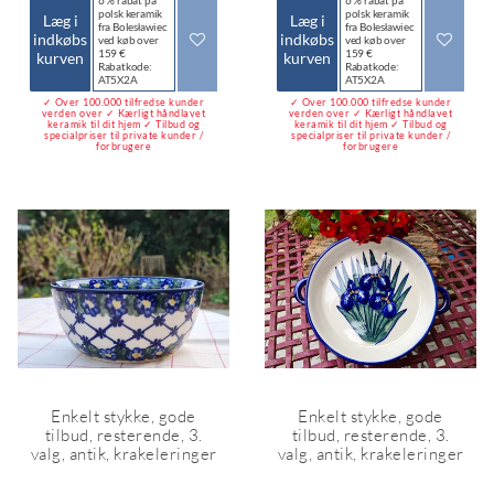
polsk keramik
polsk keramik
Læg i
Læg i
fra Bolesławiec
fra Bolesławiec
indkøbs
indkøbs
ved køb over
ved køb over
159 €
159 €
kurven
kurven
Rabatkode:
Rabatkode:
AT5X2A
AT5X2A
✓ Over 100.000 tilfredse kunder
✓ Over 100.000 tilfredse kunder
verden over ✓ Kærligt håndlavet
verden over ✓ Kærligt håndlavet
keramik til dit hjem ✓ Tilbud og
keramik til dit hjem ✓ Tilbud og
specialpriser til private kunder /
specialpriser til private kunder /
forbrugere
forbrugere
Enkelt stykke, gode
Enkelt stykke, gode
tilbud, resterende, 3.
tilbud, resterende, 3.
valg, antik, krakeleringer
valg, antik, krakeleringer