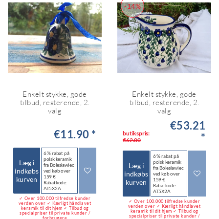
-14%
Enkelt stykke, gode
Enkelt stykke, gode
tilbud, resterende, 2.
tilbud, resterende, 2.
valg
valg
€53.21
€11.90 *
butikspris:
*
€62.00
6 % rabat på
6 % rabat på
polsk keramik
Læg i
polsk keramik
Læg i
fra Bolesławiec
fra Bolesławiec
indkøbs
ved køb over
indkøbs
ved køb over
159 €
kurven
159 €
kurven
Rabatkode:
Rabatkode:
AT5X2A
AT5X2A
✓ Over 100.000 tilfredse kunder
✓ Over 100.000 tilfredse kunder
verden over ✓ Kærligt håndlavet
verden over ✓ Kærligt håndlavet
keramik til dit hjem ✓ Tilbud og
keramik til dit hjem ✓ Tilbud og
specialpriser til private kunder /
specialpriser til private kunder /
forbrugere