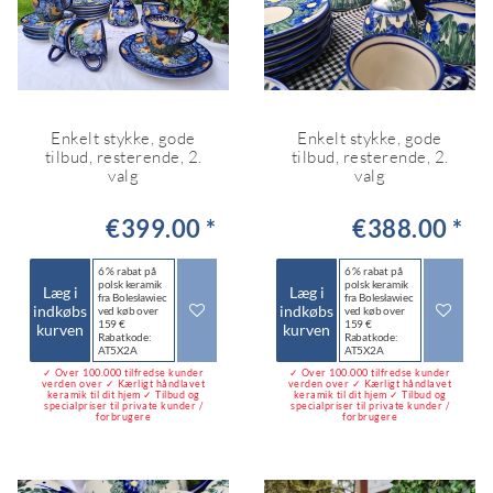
Enkelt stykke, gode
Enkelt stykke, gode
tilbud, resterende, 2.
tilbud, resterende, 2.
valg
valg
€399.00 *
€388.00 *
6 % rabat på
6 % rabat på
polsk keramik
polsk keramik
Læg i
Læg i
fra Bolesławiec
fra Bolesławiec
indkøbs
indkøbs
ved køb over
ved køb over
159 €
159 €
kurven
kurven
Rabatkode:
Rabatkode:
AT5X2A
AT5X2A
✓ Over 100.000 tilfredse kunder
✓ Over 100.000 tilfredse kunder
verden over ✓ Kærligt håndlavet
verden over ✓ Kærligt håndlavet
keramik til dit hjem ✓ Tilbud og
keramik til dit hjem ✓ Tilbud og
specialpriser til private kunder /
specialpriser til private kunder /
forbrugere
forbrugere