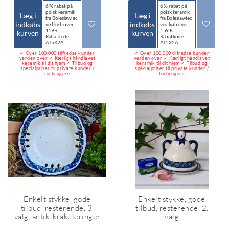
6 % rabat på
6 % rabat på
polsk keramik
polsk keramik
Læg i
Læg i
fra Bolesławiec
fra Bolesławiec
indkøbs
indkøbs
ved køb over
ved køb over
159 €
159 €
kurven
kurven
Rabatkode:
Rabatkode:
AT5X2A
AT5X2A
✓ Over 100.000 tilfredse kunder
✓ Over 100.000 tilfredse kunder
verden over ✓ Kærligt håndlavet
verden over ✓ Kærligt håndlavet
keramik til dit hjem ✓ Tilbud og
keramik til dit hjem ✓ Tilbud og
specialpriser til private kunder /
specialpriser til private kunder /
forbrugere
forbrugere
Enkelt stykke, gode
Enkelt stykke, gode
tilbud, resterende, 3.
tilbud, resterende, 2.
valg, antik, krakeleringer
valg