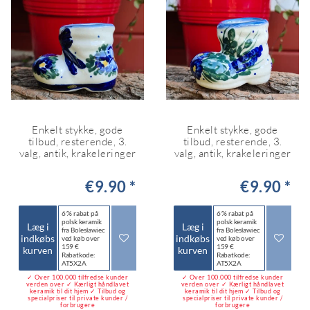
Enkelt stykke, gode
Enkelt stykke, gode
tilbud, resterende, 3.
tilbud, resterende, 3.
valg, antik, krakeleringer
valg, antik, krakeleringer
€9.90 *
€9.90 *
6 % rabat på
6 % rabat på
polsk keramik
polsk keramik
Læg i
Læg i
fra Bolesławiec
fra Bolesławiec
indkøbs
indkøbs
ved køb over
ved køb over
159 €
159 €
kurven
kurven
Rabatkode:
Rabatkode:
AT5X2A
AT5X2A
✓ Over 100.000 tilfredse kunder
✓ Over 100.000 tilfredse kunder
verden over ✓ Kærligt håndlavet
verden over ✓ Kærligt håndlavet
keramik til dit hjem ✓ Tilbud og
keramik til dit hjem ✓ Tilbud og
specialpriser til private kunder /
specialpriser til private kunder /
forbrugere
forbrugere