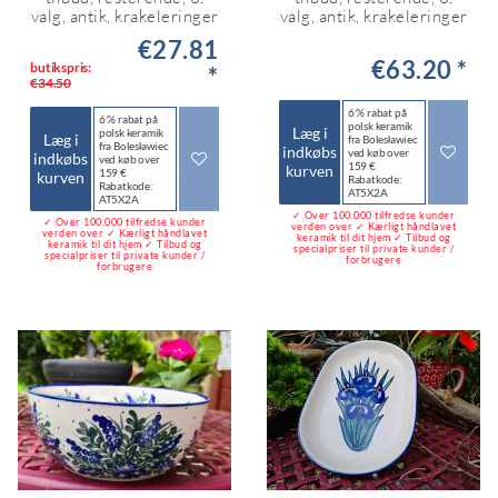
valg, antik, krakeleringer
valg, antik, krakeleringer
€27.81
€63.20 *
butikspris:
*
€34.50
6 % rabat på
6 % rabat på
polsk keramik
Læg i
polsk keramik
Læg i
fra Bolesławiec
fra Bolesławiec
indkøbs
ved køb over
indkøbs
ved køb over
159 €
kurven
159 €
kurven
Rabatkode:
Rabatkode:
AT5X2A
AT5X2A
✓ Over 100.000 tilfredse kunder
✓ Over 100.000 tilfredse kunder
verden over ✓ Kærligt håndlavet
verden over ✓ Kærligt håndlavet
keramik til dit hjem ✓ Tilbud og
keramik til dit hjem ✓ Tilbud og
specialpriser til private kunder /
specialpriser til private kunder /
forbrugere
forbrugere