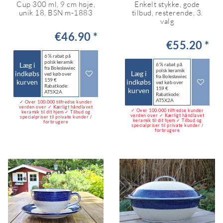
Cup 300 ml, 9 cm høje,
Enkelt stykke, gode
unik 18, BSN m-1883
tilbud, resterende, 3.
valg
€46.90 *
€55.20 *
6 % rabat på
polsk keramik
Læg i
6 % rabat på
fra Bolesławiec
polsk keramik
indkøbs
Læg i
ved køb over
fra Bolesławiec
159 €
kurven
indkøbs
ved køb over
Rabatkode:
159 €
kurven
AT5X2A
Rabatkode:
AT5X2A
✓ Over 100.000 tilfredse kunder
verden over ✓ Kærligt håndlavet
✓ Over 100.000 tilfredse kunder
keramik til dit hjem ✓ Tilbud og
verden over ✓ Kærligt håndlavet
specialpriser til private kunder /
keramik til dit hjem ✓ Tilbud og
forbrugere
specialpriser til private kunder /
forbrugere