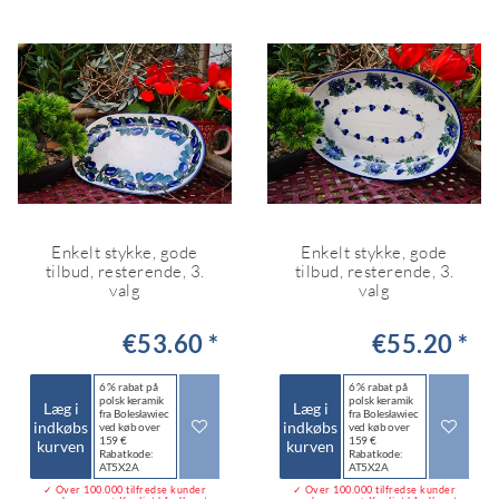
Enkelt stykke, gode
Enkelt stykke, gode
tilbud, resterende, 3.
tilbud, resterende, 3.
valg
valg
€53.60 *
€55.20 *
6 % rabat på
6 % rabat på
polsk keramik
polsk keramik
Læg i
Læg i
fra Bolesławiec
fra Bolesławiec
indkøbs
indkøbs
ved køb over
ved køb over
159 €
159 €
kurven
kurven
Rabatkode:
Rabatkode:
AT5X2A
AT5X2A
✓ Over 100.000 tilfredse kunder
✓ Over 100.000 tilfredse kunder