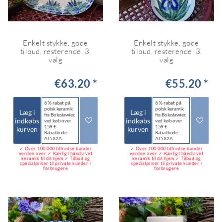
Enkelt stykke, gode
Enkelt stykke, gode
tilbud, resterende, 3.
tilbud, resterende, 3.
valg
valg
€63.20 *
€55.20 *
6 % rabat på
6 % rabat på
polsk keramik
polsk keramik
Læg i
Læg i
fra Bolesławiec
fra Bolesławiec
indkøbs
indkøbs
ved køb over
ved køb over
159 €
159 €
kurven
kurven
Rabatkode:
Rabatkode:
AT5X2A
AT5X2A
✓ Over 100.000 tilfredse kunder
✓ Over 100.000 tilfredse kunder
verden over ✓ Kærligt håndlavet
verden over ✓ Kærligt håndlavet
keramik til dit hjem ✓ Tilbud og
keramik til dit hjem ✓ Tilbud og
specialpriser til private kunder /
specialpriser til private kunder /
forbrugere
forbrugere