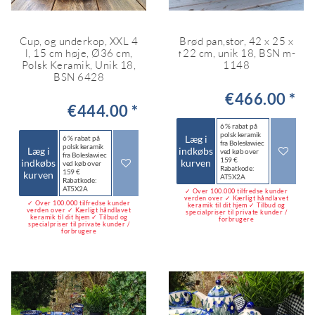
Cup, og underkop, XXL 4
Brød pan,stor, 42 x 25 x
l, 15 cm høje, Ø36 cm,
↑22 cm, unik 18, BSN m-
Polsk Keramik, Unik 18,
1148
BSN 6428
€466.00 *
€444.00 *
6 % rabat på
polsk keramik
Læg i
6 % rabat på
fra Bolesławiec
polsk keramik
Læg i
indkøbs
ved køb over
fra Bolesławiec
159 €
indkøbs
kurven
ved køb over
Rabatkode:
159 €
kurven
AT5X2A
Rabatkode:
AT5X2A
✓ Over 100.000 tilfredse kunder
verden over ✓ Kærligt håndlavet
✓ Over 100.000 tilfredse kunder
keramik til dit hjem ✓ Tilbud og
verden over ✓ Kærligt håndlavet
specialpriser til private kunder /
keramik til dit hjem ✓ Tilbud og
forbrugere
specialpriser til private kunder /
forbrugere