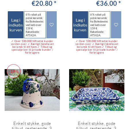
€20.80 *
€36.00 *
6 % rabat på
6 % rabat på
polsk keramik
polsk keramik
Læg i
Læg i
fra Bolesławiec
fra Bolesławiec
indkøbs
indkøbs
ved køb over
ved køb over
159 €
159 €
kurven
kurven
Rabatkode:
Rabatkode:
AT5X2A
AT5X2A
✓ Over 100.000 tilfredse kunder
✓ Over 100.000 tilfredse kunder
verden over ✓ Kærligt håndlavet
verden over ✓ Kærligt håndlavet
keramik til dit hjem ✓ Tilbud og
keramik til dit hjem ✓ Tilbud og
specialpriser til private kunder /
specialpriser til private kunder /
forbrugere
forbrugere
-19%
Enkelt stykke, gode
Enkelt stykke, gode
tilbud, resterende, 3.
tilbud, resterende, 3.