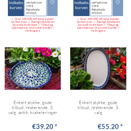
indkøbs
indkøbs
ved køb over
ved køb over
159 €
159 €
kurven
kurven
Rabatkode:
Rabatkode:
AT5X2A
AT5X2A
✓ Over 100.000 tilfredse kunder
✓ Over 100.000 tilfredse kunder
verden over ✓ Kærligt håndlavet
verden over ✓ Kærligt håndlavet
keramik til dit hjem ✓ Tilbud og
keramik til dit hjem ✓ Tilbud og
specialpriser til private kunder /
specialpriser til private kunder /
forbrugere
forbrugere
Enkelt stykke, gode
Enkelt stykke, gode
tilbud, resterende, 3.
tilbud, resterende, 3.
valg, antik, krakeleringer
valg
€39.20 *
€55.20 *