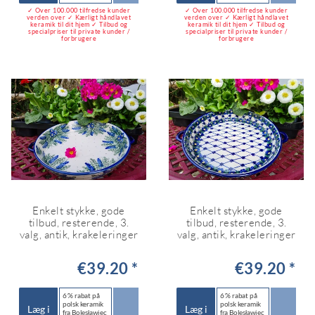
✓ Over 100.000 tilfredse kunder
✓ Over 100.000 tilfredse kunder
verden over ✓ Kærligt håndlavet
verden over ✓ Kærligt håndlavet
keramik til dit hjem ✓ Tilbud og
keramik til dit hjem ✓ Tilbud og
specialpriser til private kunder /
specialpriser til private kunder /
forbrugere
forbrugere
Enkelt stykke, gode
Enkelt stykke, gode
tilbud, resterende, 3.
tilbud, resterende, 3.
valg, antik, krakeleringer
valg, antik, krakeleringer
€39.20 *
€39.20 *
6 % rabat på
6 % rabat på
polsk keramik
polsk keramik
Læg i
Læg i
fra Bolesławiec
fra Bolesławiec