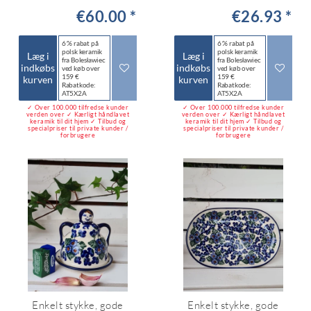
€60.00 *
€26.93 *
6 % rabat på
6 % rabat på
polsk keramik
polsk keramik
Læg i
Læg i
fra Bolesławiec
fra Bolesławiec
indkøbs
indkøbs
ved køb over
ved køb over
159 €
159 €
kurven
kurven
Rabatkode:
Rabatkode:
AT5X2A
AT5X2A
✓ Over 100.000 tilfredse kunder
✓ Over 100.000 tilfredse kunder
verden over ✓ Kærligt håndlavet
verden over ✓ Kærligt håndlavet
keramik til dit hjem ✓ Tilbud og
keramik til dit hjem ✓ Tilbud og
specialpriser til private kunder /
specialpriser til private kunder /
forbrugere
forbrugere
Enkelt stykke, gode
Enkelt stykke, gode