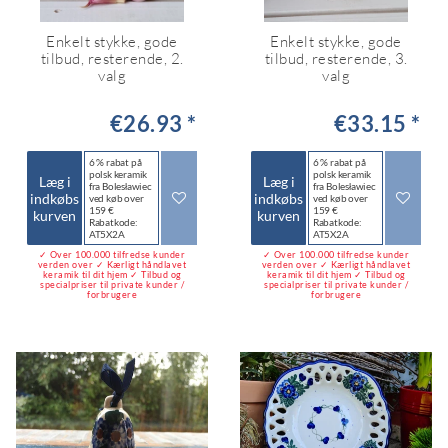
Enkelt stykke, gode
Enkelt stykke, gode
tilbud, resterende, 2.
tilbud, resterende, 3.
valg
valg
€26.93 *
€33.15 *
6 % rabat på
6 % rabat på
polsk keramik
polsk keramik
Læg i
Læg i
fra Bolesławiec
fra Bolesławiec
indkøbs
indkøbs
ved køb over
ved køb over
159 €
159 €
kurven
kurven
Rabatkode:
Rabatkode:
AT5X2A
AT5X2A
✓ Over 100.000 tilfredse kunder
✓ Over 100.000 tilfredse kunder
verden over ✓ Kærligt håndlavet
verden over ✓ Kærligt håndlavet
keramik til dit hjem ✓ Tilbud og
keramik til dit hjem ✓ Tilbud og
specialpriser til private kunder /
specialpriser til private kunder /
forbrugere
forbrugere