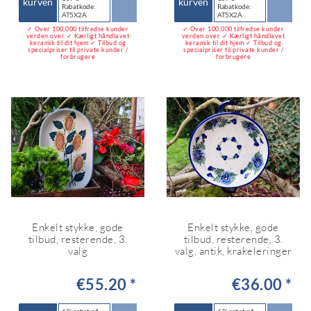
kurven
kurven
Rabatkode:
Rabatkode:
AT5X2A
AT5X2A
✓ Over 100.000 tilfredse kunder
✓ Over 100.000 tilfredse kunder
verden over ✓ Kærligt håndlavet
verden over ✓ Kærligt håndlavet
keramik til dit hjem ✓ Tilbud og
keramik til dit hjem ✓ Tilbud og
specialpriser til private kunder /
specialpriser til private kunder /
forbrugere
forbrugere
Enkelt stykke, gode
Enkelt stykke, gode
tilbud, resterende, 3.
tilbud, resterende, 3.
valg
valg, antik, krakeleringer
€55.20 *
€36.00 *
6 % rabat på
6 % rabat på