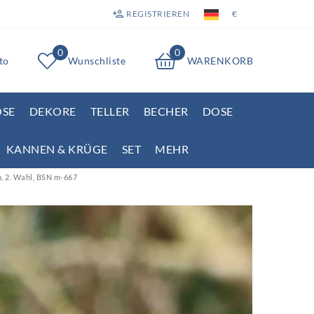
REGISTRIEREN
€
0
0
to
Wunschliste
WARENKORB
OSE
DEKORE
TELLER
BECHER
DOSE
KANNEN & KRÜGE
SET
MEHR
n, 2. Wahl, BSN m-667