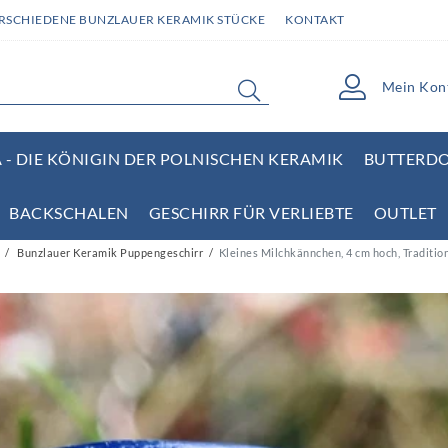
ERSCHIEDENE BUNZLAUER KERAMIK STÜCKE
KONTAKT
Mein Kon
- DIE KÖNIGIN DER POLNISCHEN KERAMIK
BUTTERD
BACKSCHALEN
GESCHIRR FÜR VERLIEBTE
OUTLET
Bunzlauer Keramik Puppengeschirr
Kleines Milchkännchen, 4 cm hoch, Traditio