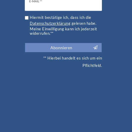
Newsletter
E-MAIL **
Honig
Hiermit bestätige ich, dass ich die
Daten­schutz­erklärung
gelesen habe.
Meine Einwilligung kann ich jederzeit
widerrufen.**
Abonnieren
** Hierbei handelt es sich um ein
Pflichtfeld.