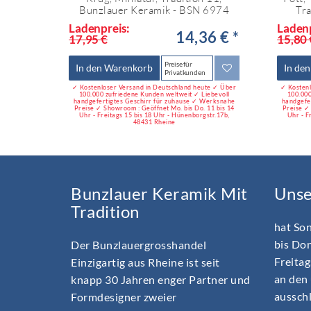
Bunzlauer Keramik - BSN 6974
Tr
Ladenpreis:
Ladenp
14,36 € *
17,95 €
15,80 
Preise für
In den Warenkorb
In de
Privatkunden
✓ Kostenloser Versand in Deutschland heute ✓ Über
✓ Kostenl
100.000 zufriedene Kunden weltweit ✓ Liebevoll
100.000
handgefertigtes Geschirr für zuhause ✓ Werksnahe
handgefe
Preise ✓ Showroom : Geöffnet Mo. bis Do. 11 bis 14
Preise ✓
Uhr - Freitags 15 bis 18 Uhr - Hünenborgstr.17b,
Uhr - F
48431 Rheine
Bunzlauer Keramik Mit
Uns
Tradition
hat So
bis Do
Der Bunzlauergrosshandel
Freitag
Einzigartig aus Rheine ist seit
an den 
knapp 30 Jahren enger Partner und
ausschl
Formdesigner zweier