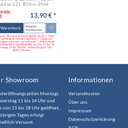
adition 121, BSN m-3544
reis:
13,90 € *
€
Preise für
n Warenkorb
Privatkunden
oser Versand in Deutschland heute ✓ Über
 zufriedene Kunden weltweit ✓ Liebevoll
rtigtes Geschirr für zuhause ✓ Werksnahe
 Showroom : Geöffnet Mo. bis Do. 11 bis 14
reitags 15 bis 18 Uhr - Hünenborgstr.17b,
48431 Rheine
er Showroom
Informationen
nderöffnungszeiten Montags
Versandkosten
nnerstag 11 bis 14 Uhr und
Über uns
s von 15 bis 18 Uhr geöffnet,
Impressum
übrigen Tagen erfolgt
Daten­schutz­erklärung
ießlich Versand.
AGB