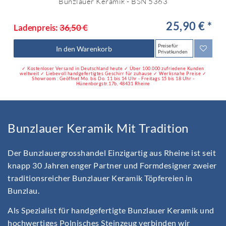
Bunzlauer Keramik - BSN 5363
25,90 € *
Ladenpreis:
36,50 €
Preise für
In den Warenkorb
Privatkunden
✓ Kostenloser Versand in Deutschland heute ✓ Über 100.000 zufriedene Kunden
weltweit ✓ Liebevoll handgefertigtes Geschirr für zuhause ✓ Werksnahe Preise ✓
Showroom : Geöffnet Mo. bis Do. 11 bis 14 Uhr - Freitags 15 bis 18 Uhr -
Hünenborgstr.17b, 48431 Rheine
Bunzlauer Keramik Mit Tradition
Der Bunzlauergrosshandel Einzigartig aus Rheine ist seit
knapp 30 Jahren enger Partner und Formdesigner zweier
traditionsreicher Bunzlauer Keramik Töpfereien in
Bunzlau.
Als Spezialist für handgefertigte Bunzlauer Keramik und
hochwertiges Polnisches Steinzeug verbinden wir