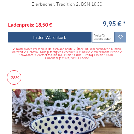
Eierbecher, Tradition 2, BSN 1830
9,95 € *
Ladenpreis:
18,50 €
Preise für
In den Warenkorb
Privatkunden
✓ Kostenloser Versand in Deutschland heute ✓ Über 100.000 zufriedene Kunden
weltweit ✓ Liebevoll handgefertigtes Geschirr für zuhause ✓ Werksnahe Preise ✓
Showroom : Geöffnet Mo. bis Do. 11 bis 14 Uhr - Freitags 15 bis 18 Uhr -
Hünenborgstr.17b, 48431 Rheine
-28%