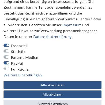
aufgrund eines berechtigten Interesses erfolgen. Die
Zustimmung kann erteilt oder abgelehnt werden. Es
Folgen Sie Uns
besteht das Recht, nicht einzuwilligen und die
Einwilligung zu einem späteren Zeitpunkt zu ändern oder
zu widerrufen. Beachten Sie unser
Impressum
und
weitere Hinweise zur Verwendung personenbezogener
Daten in unserer
Daten­schutz­erklärung
.
NEWSLETTER
Essenziell
Newsletter
E-MAIL **
Statistik
Honig
Externe Medien
PayPal
Hiermit bestätige ich, dass ich die
Daten­schutz­erklärung
gelesen habe. Meine Einwilligung kann ich jederzeit widerrufen.**
Funktional
Weitere Einstellungen
Abonnieren
Alle akzeptieren
** Hierbei handelt es sich um ein Pflichtfeld.
Alle ablehnen
Auswahl akzeptieren