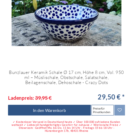
Bunzlauer Keramik Schale Ø 17 cm, Höhe 8 cm, Vol. 950
ml – Müslischale, Obstschale, Salatschale,
Beilagenschale, Dekoschale - Crazy Dots
29,50 € *
Ladenpreis:
39,95 €
Preise für
In den Warenkorb
Privatkunden
✓ Kostenloser Versand in Deutschland heute ✓ Über 100.000 zufriedene Kunden
weltweit ✓ Liebevoll handgefertigtes Geschirr für zuhause ✓ Werksnahe Preise ✓
Showroom : Geöffnet Mo. bis Do. 11 bis 14 Uhr - Freitags 15 bis 18 Uhr -
Hünenborgstr.17b, 48431 Rheine