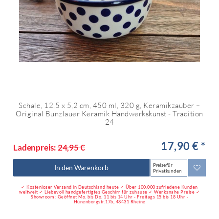
Schale, 12,5 x 5,2 cm, 450 ml, 320 g, Keramikzauber –
Original Bunzlauer Keramik Handwerkskunst - Tradition
24
17,90 € *
Ladenpreis:
24,95 €
Preise für
In den Warenkorb
Privatkunden
✓ Kostenloser Versand in Deutschland heute ✓ Über 100.000 zufriedene Kunden
weltweit ✓ Liebevoll handgefertigtes Geschirr für zuhause ✓ Werksnahe Preise ✓
Showroom : Geöffnet Mo. bis Do. 11 bis 14 Uhr - Freitags 15 bis 18 Uhr -
Hünenborgstr.17b, 48431 Rheine