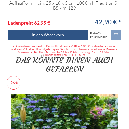
Auflaufform klein, 25 x 18 x 5 cm, 1000 ml, Tradition 9 -
BSN m-129
42,90 € *
Ladenpreis:
62,95 €
Preise für
In den Warenkorb
Privatkunden
✓ Kostenloser Versand in Deutschland heute ✓ Über 100.000 zufriedene Kunden
weltweit ✓ Liebevoll handgefertigtes Geschirr für zuhause ✓ Werksnahe Preise ✓
Showroom : Geöffnet Mo. bis Do. 11 bis 14 Uhr - Freitags 15 bis 18 Uhr -
Hünenborgstr.17b, 48431 Rheine
DAS KÖNNTE IHNEN AUCH
GEFALLEN
-26%