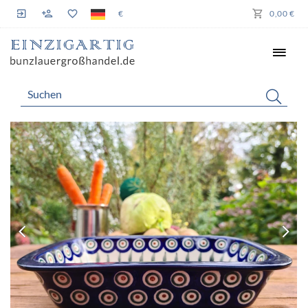
€
0,00 €