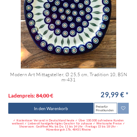
Modern Art Mittagsteller, Ø 25,5 cm, Tradition 10, BSN
m-431
29,99 € *
Ladenpreis:
84,00 €
Preise für
In den Warenkorb
Privatkunden
✓ Kostenloser Versand in Deutschland heute ✓ Über 100.000 zufriedene Kunden
weltweit ✓ Liebevoll handgefertigtes Geschirr für zuhause ✓ Werksnahe Preise ✓
Showroom : Geöffnet Mo. bis Do. 11 bis 14 Uhr - Freitags 15 bis 18 Uhr -
Hünenborgstr.17b, 48431 Rheine