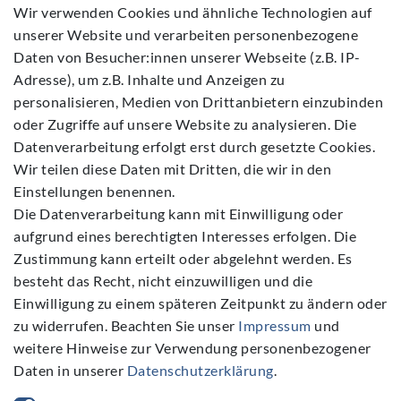
Daten­schutz­erklärung
Wir verwenden Cookies und ähnliche Technologien auf
unserer Website und verarbeiten personenbezogene
AGB
Daten von Besucher:innen unserer Webseite (z.B. IP-
Barrierefreiheitserklärung
Adresse), um z.B. Inhalte und Anzeigen zu
Widerrufs­recht
personalisieren, Medien von Drittanbietern einzubinden
Kontakt
oder Zugriffe auf unsere Website zu analysieren. Die
Datenverarbeitung erfolgt erst durch gesetzte Cookies.
Vertrag widerrufen
Wir teilen diese Daten mit Dritten, die wir in den
Einstellungen benennen.
Die Datenverarbeitung kann mit Einwilligung oder
aufgrund eines berechtigten Interesses erfolgen. Die
Zustimmung kann erteilt oder abgelehnt werden. Es
Folgen Sie Uns
besteht das Recht, nicht einzuwilligen und die
Einwilligung zu einem späteren Zeitpunkt zu ändern oder
zu widerrufen. Beachten Sie unser
Impressum
und
weitere Hinweise zur Verwendung personenbezogener
Daten in unserer
Daten­schutz­erklärung
.
NEWSLETTER