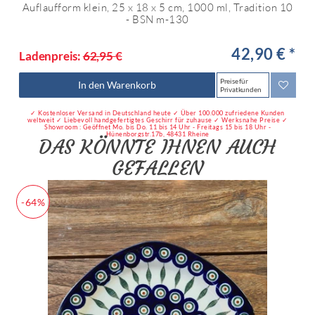
Auflaufform klein, 25 x 18 x 5 cm, 1000 ml, Tradition 10
- BSN m-130
42,90 € *
Ladenpreis:
62,95 €
Preise für
In den Warenkorb
Privatkunden
✓ Kostenloser Versand in Deutschland heute ✓ Über 100.000 zufriedene Kunden
weltweit ✓ Liebevoll handgefertigtes Geschirr für zuhause ✓ Werksnahe Preise ✓
Showroom : Geöffnet Mo. bis Do. 11 bis 14 Uhr - Freitags 15 bis 18 Uhr -
Hünenborgstr.17b, 48431 Rheine
DAS KÖNNTE IHNEN AUCH
GEFALLEN
-64%