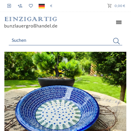
€
0,00 €