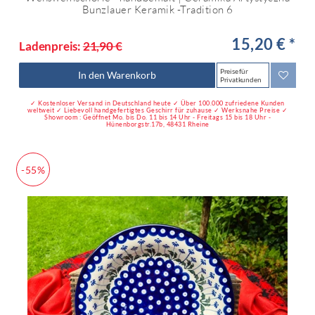
Bunzlauer Keramik -Tradition 6
15,20 € *
Ladenpreis:
21,90 €
Preise für
In den Warenkorb
Privatkunden
✓ Kostenloser Versand in Deutschland heute ✓ Über 100.000 zufriedene Kunden
weltweit ✓ Liebevoll handgefertigtes Geschirr für zuhause ✓ Werksnahe Preise ✓
Showroom : Geöffnet Mo. bis Do. 11 bis 14 Uhr - Freitags 15 bis 18 Uhr -
Hünenborgstr.17b, 48431 Rheine
-55%