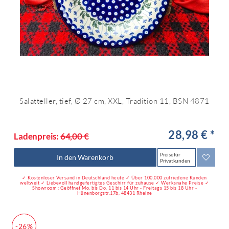
Salatteller, tief, Ø 27 cm, XXL, Tradition 11, BSN 4871
28,98 € *
Ladenpreis:
64,00 €
Preise für
In den Warenkorb
Privatkunden
✓ Kostenloser Versand in Deutschland heute ✓ Über 100.000 zufriedene Kunden
weltweit ✓ Liebevoll handgefertigtes Geschirr für zuhause ✓ Werksnahe Preise ✓
Showroom : Geöffnet Mo. bis Do. 11 bis 14 Uhr - Freitags 15 bis 18 Uhr -
Hünenborgstr.17b, 48431 Rheine
-26%