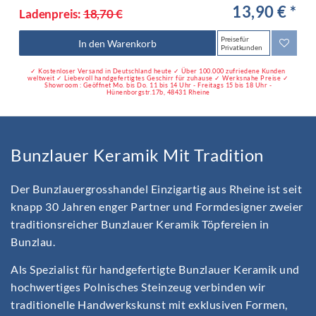
13,90 € *
Ladenpreis:
18,70 €
Preise für
In den Warenkorb
Privatkunden
✓ Kostenloser Versand in Deutschland heute ✓ Über 100.000 zufriedene Kunden
weltweit ✓ Liebevoll handgefertigtes Geschirr für zuhause ✓ Werksnahe Preise ✓
Showroom : Geöffnet Mo. bis Do. 11 bis 14 Uhr - Freitags 15 bis 18 Uhr -
Hünenborgstr.17b, 48431 Rheine
Bunzlauer Keramik Mit Tradition
Der Bunzlauergrosshandel Einzigartig aus Rheine ist seit
knapp 30 Jahren enger Partner und Formdesigner zweier
traditionsreicher Bunzlauer Keramik Töpfereien in
Bunzlau.
Als Spezialist für handgefertigte Bunzlauer Keramik und
hochwertiges Polnisches Steinzeug verbinden wir
traditionelle Handwerkskunst mit exklusiven Formen,