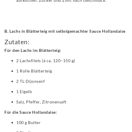
aufkochen. Zucker und Zimt nach Geschmack.
B.
Lachs in Blätterteig mit selbstgemachter Sauce Hollandaise
Zutaten:
Für den Lachs im Blätterteig:
2 Lachsfilets (à ca. 120–150 g)
1 Rolle Blätterteig
2 TL Dijonsenf
1 Eigelb
Salz, Pfeffer, Zitronensaft
Für die Sauce Hollandaise:
100 g Butter