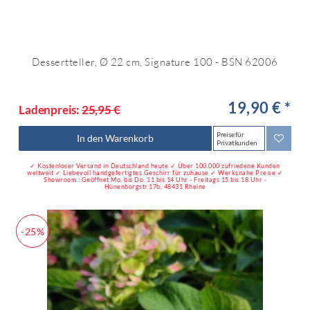
Dessertteller, Ø 22 cm, Signature 100 - BSN 62006
19,90 € *
Ladenpreis:
25,95 €
Preise für
In den Warenkorb
Privatkunden
✓ Kostenloser Versand in Deutschland heute ✓ Über 100.000 zufriedene Kunden
weltweit ✓ Liebevoll handgefertigtes Geschirr für zuhause ✓ Werksnahe Preise ✓
Showroom : Geöffnet Mo. bis Do. 11 bis 14 Uhr - Freitags 15 bis 18 Uhr -
Hünenborgstr.17b, 48431 Rheine
-25%