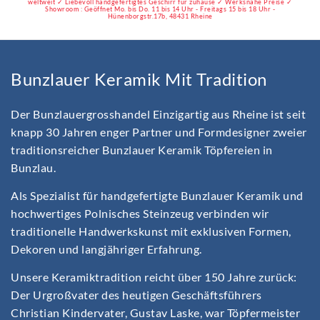
weltweit ✓ Liebevoll handgefertigtes Geschirr für zuhause ✓ Werksnahe Preise ✓
Showroom : Geöffnet Mo. bis Do. 11 bis 14 Uhr - Freitags 15 bis 18 Uhr -
Hünenborgstr.17b, 48431 Rheine
Bunzlauer Keramik Mit Tradition
Der Bunzlauergrosshandel Einzigartig aus Rheine ist seit
knapp 30 Jahren enger Partner und Formdesigner zweier
traditionsreicher Bunzlauer Keramik Töpfereien in
Bunzlau.
Als Spezialist für handgefertigte Bunzlauer Keramik und
hochwertiges Polnisches Steinzeug verbinden wir
traditionelle Handwerkskunst mit exklusiven Formen,
Dekoren und langjähriger Erfahrung.
Unsere Keramiktradition reicht über 150 Jahre zurück:
Der Urgroßvater des heutigen Geschäftsführers
Christian Kindervater, Gustav Laske, war Töpfermeister