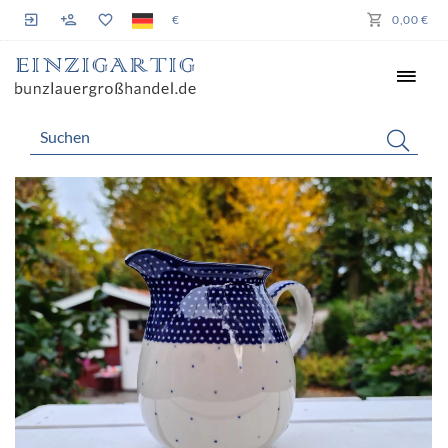
€
0,00 €