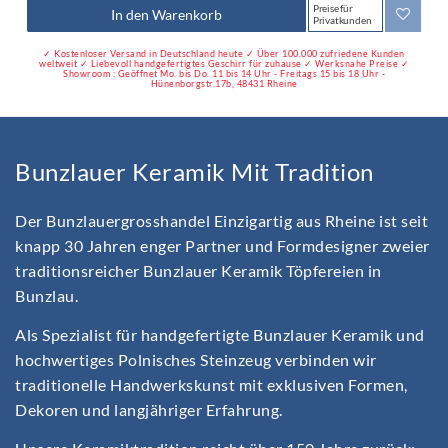
Preise für
In den Warenkorb
Privatkunden
✓ Kostenloser Versand in Deutschland heute ✓ Über 100.000 zufriedene Kunden
weltweit ✓ Liebevoll handgefertigtes Geschirr für zuhause ✓ Werksnahe Preise ✓
Showroom : Geöffnet Mo. bis Do. 11 bis 14 Uhr - Freitags 15 bis 18 Uhr -
Hünenborgstr.17b, 48431 Rheine
Bunzlauer Keramik Mit Tradition
Der Bunzlauergrosshandel Einzigartig aus Rheine ist seit
knapp 30 Jahren enger Partner und Formdesigner zweier
traditionsreicher Bunzlauer Keramik Töpfereien in
Bunzlau.
Als Spezialist für handgefertigte Bunzlauer Keramik und
hochwertiges Polnisches Steinzeug verbinden wir
traditionelle Handwerkskunst mit exklusiven Formen,
Dekoren und langjähriger Erfahrung.