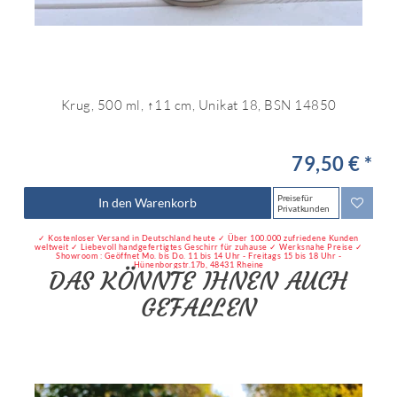
Krug, 500 ml, ↑11 cm, Unikat 18, BSN 14850
79,50 € *
Preise für
In den Warenkorb
Privatkunden
✓ Kostenloser Versand in Deutschland heute ✓ Über 100.000 zufriedene Kunden
weltweit ✓ Liebevoll handgefertigtes Geschirr für zuhause ✓ Werksnahe Preise ✓
Showroom : Geöffnet Mo. bis Do. 11 bis 14 Uhr - Freitags 15 bis 18 Uhr -
Hünenborgstr.17b, 48431 Rheine
DAS KÖNNTE IHNEN AUCH
GEFALLEN