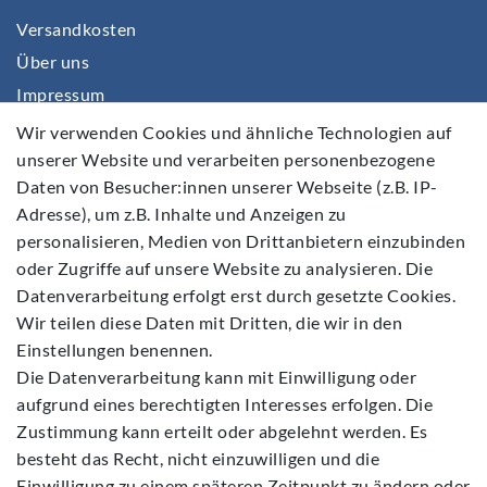
Versandkosten
Über uns
Impressum
Daten­schutz­erklärung
Wir verwenden Cookies und ähnliche Technologien auf
unserer Website und verarbeiten personenbezogene
AGB
Daten von Besucher:innen unserer Webseite (z.B. IP-
Barrierefreiheitserklärung
Adresse), um z.B. Inhalte und Anzeigen zu
Widerrufs­recht
personalisieren, Medien von Drittanbietern einzubinden
Kontakt
oder Zugriffe auf unsere Website zu analysieren. Die
Datenverarbeitung erfolgt erst durch gesetzte Cookies.
Vertrag widerrufen
Wir teilen diese Daten mit Dritten, die wir in den
Einstellungen benennen.
Die Datenverarbeitung kann mit Einwilligung oder
aufgrund eines berechtigten Interesses erfolgen. Die
Zustimmung kann erteilt oder abgelehnt werden. Es
Folgen Sie Uns
besteht das Recht, nicht einzuwilligen und die
Einwilligung zu einem späteren Zeitpunkt zu ändern oder