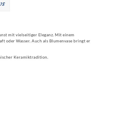
ws
st mit vielseitiger Eleganz. Mit einem
Saft oder Wasser. Auch als Blumenvase bringt er
nischer Keramiktradition.