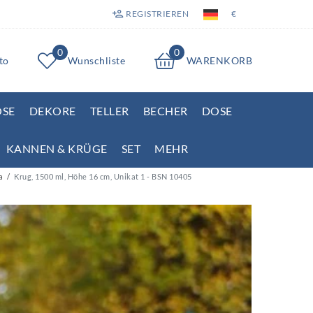
REGISTRIEREN
€
0
0
to
Wunschliste
WARENKORB
OSE
DEKORE
TELLER
BECHER
DOSE
KANNEN & KRÜGE
SET
MEHR
a
Krug, 1500 ml, Höhe 16 cm, Unikat 1 - BSN 10405