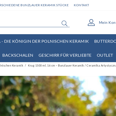
ERSCHIEDENE BUNZLAUER KERAMIK STÜCKE
KONTAKT
Mein Kon
- DIE KÖNIGIN DER POLNISCHEN KERAMIK
BUTTERD
BACKSCHALEN
GESCHIRR FÜR VERLIEBTE
OUTLET
olnischen Keramik
Krug 1500 ml, 16 cm – Bunzlauer Keramik / Ceramika Artystyczn