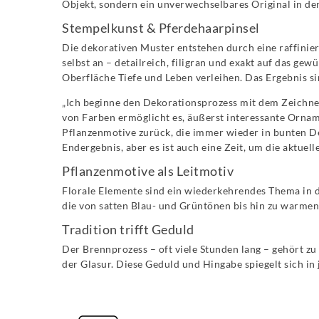
Objekt, sondern ein unverwechselbares Original in 
Stempelkunst & Pferdehaarpinsel
Die dekorativen Muster entstehen durch eine raffinie
selbst an – detailreich, filigran und exakt auf das g
Oberfläche Tiefe und Leben verleihen. Das Ergebnis si
„Ich beginne den Dekorationsprozess mit dem Zeichne
von Farben ermöglicht es, äußerst interessante Ornam
Pflanzenmotive zurück, die immer wieder in bunten De
Endergebnis, aber es ist auch eine Zeit, um die aktuell
Pflanzenmotive als Leitmotiv
Florale Elemente sind ein wiederkehrendes Thema in d
die von satten Blau- und Grüntönen bis hin zu warme
Tradition trifft Geduld
Der Brennprozess – oft viele Stunden lang – gehört z
der Glasur. Diese Geduld und Hingabe spiegelt sich in 