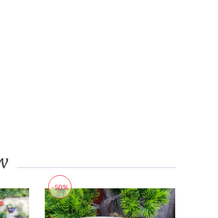
N
-50%