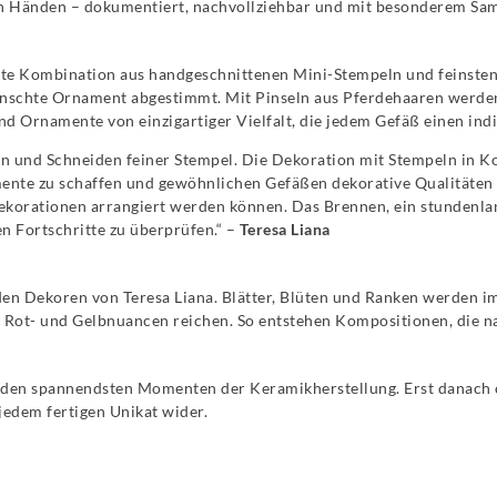
den Händen – dokumentiert, nachvollziehbar und mit besonderem Sa
rte Kombination aus handgeschnittenen Mini-Stempeln und feinsten P
ewünschte Ornament abgestimmt. Mit Pinseln aus Pferdehaaren werden
nd Ornamente von einzigartiger Vielfalt, die jedem Gefäß einen ind
n und Schneiden feiner Stempel. Die Dekoration mit Stempeln in Ko
ente zu schaffen und gewöhnlichen Gefäßen dekorative Qualitäten zu
korationen arrangiert werden können. Das Brennen, ein stundenlan
en Fortschritte zu überprüfen.“ –
Teresa Liana
en Dekoren von Teresa Liana. Blätter, Blüten und Ranken werden i
n Rot- und Gelbnuancen reichen. So entstehen Kompositionen, die 
u den spannendsten Momenten der Keramikherstellung. Erst danach of
jedem fertigen Unikat wider.