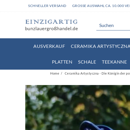
SCHNELLER VERSAND
GROSSE AUSWAHL CA. 10.000 V
AUSVERKAUF
CERAMIKA ARTYSTYCZNA 
PLATTEN
SCHALE
TEEKANNE
Home
Ceramika Artystyczna - Die Königin der p