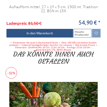
Auflaufform mittel, 27 x 19 x 5 cm, 1500 ml, Tradition
22, BSN m-158
54,90 € *
Ladenpreis:
81,50 €
Preise für
In den Warenkorb
Privatkunden
✓ Kostenloser Versand in Deutschland heute ✓ Über 100.000 zufriedene Kunden
weltweit ✓ Liebevoll handgefertigtes Geschirr für zuhause ✓ Werksnahe Preise ✓
Showroom : Geöffnet Mo. bis Do. 11 bis 14 Uhr - Freitags 15 bis 18 Uhr -
Hünenborgstr.17b, 48431 Rheine
DAS KÖNNTE IHNEN AUCH
GEFALLEN
-32%