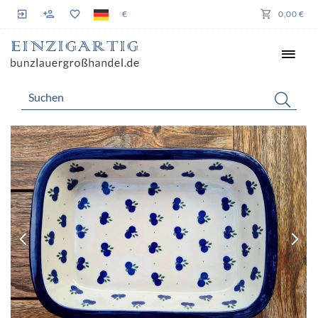
€
0,00 €