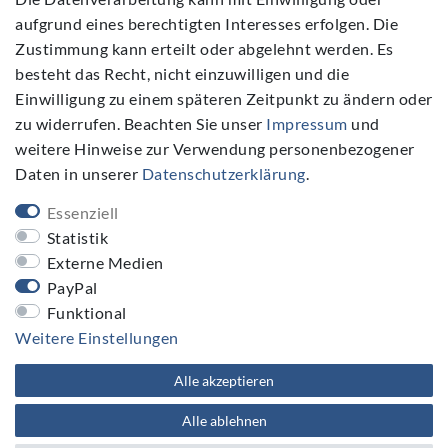
aufgrund eines berechtigten Interesses erfolgen. Die
Zustimmung kann erteilt oder abgelehnt werden. Es
Folgen Sie Uns
besteht das Recht, nicht einzuwilligen und die
Einwilligung zu einem späteren Zeitpunkt zu ändern oder
zu widerrufen. Beachten Sie unser
Impressum
und
weitere Hinweise zur Verwendung personenbezogener
Daten in unserer
Daten­schutz­erklärung
.
NEWSLETTER
Essenziell
Newsletter
E-MAIL **
Statistik
Honig
Externe Medien
PayPal
Hiermit bestätige ich, dass ich die
Daten­schutz­erklärung
gelesen habe. Meine Einwilligung kann ich jederzeit widerrufen.**
Funktional
Weitere Einstellungen
Abonnieren
Alle akzeptieren
** Hierbei handelt es sich um ein Pflichtfeld.
Alle ablehnen