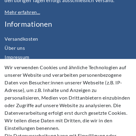
den übrigen Tagen erfolgt ausschließlich Versand.
Mehr erfahren...
Informationen
Versandkosten
Über uns
Impressum
Daten­schutz­erklärung
Wir verwenden Cookies und ähnliche Technologien auf
unserer Website und verarbeiten personenbezogene
AGB
Daten von Besucher:innen unserer Webseite (z.B. IP-
Barrierefreiheitserklärung
Adresse), um z.B. Inhalte und Anzeigen zu
Widerrufs­recht
personalisieren, Medien von Drittanbietern einzubinden
Kontakt
oder Zugriffe auf unsere Website zu analysieren. Die
Datenverarbeitung erfolgt erst durch gesetzte Cookies.
Vertrag widerrufen
Wir teilen diese Daten mit Dritten, die wir in den
Einstellungen benennen.
Die Datenverarbeitung kann mit Einwilligung oder