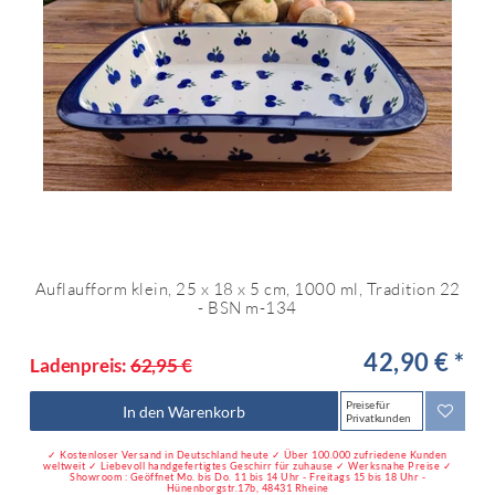
Auflaufform klein, 25 x 18 x 5 cm, 1000 ml, Tradition 22
- BSN m-134
42,90 € *
Ladenpreis:
62,95 €
Preise für
In den Warenkorb
Privatkunden
✓ Kostenloser Versand in Deutschland heute ✓ Über 100.000 zufriedene Kunden
weltweit ✓ Liebevoll handgefertigtes Geschirr für zuhause ✓ Werksnahe Preise ✓
Showroom : Geöffnet Mo. bis Do. 11 bis 14 Uhr - Freitags 15 bis 18 Uhr -
Hünenborgstr.17b, 48431 Rheine