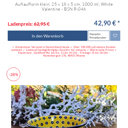
Auflaufform klein, 25 x 18 x 5 cm, 1000 ml, White
Valentine - BSN R-046
42,90 € *
Ladenpreis:
62,95 €
Preise für
In den Warenkorb
Privatkunden
✓ Kostenloser Versand in Deutschland heute ✓ Über 100.000 zufriedene Kunden
weltweit ✓ Liebevoll handgefertigtes Geschirr für zuhause ✓ Werksnahe Preise ✓
Showroom : Geöffnet Mo. bis Do. 11 bis 14 Uhr - Freitags 15 bis 18 Uhr -
Hünenborgstr.17b, 48431 Rheine
-28%