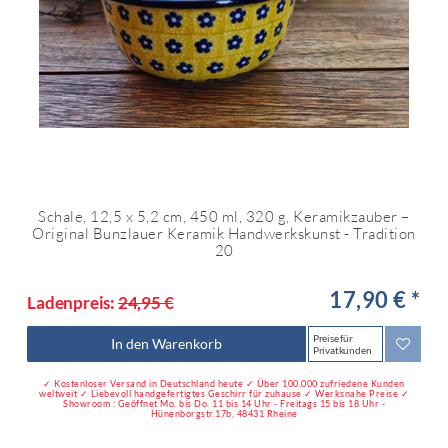
Schale, 12,5 x 5,2 cm, 450 ml, 320 g, Keramikzauber –
Original Bunzlauer Keramik Handwerkskunst - Tradition
20
17,90 € *
Ladenpreis:
24,95 €
Preise für
In den Warenkorb
Privatkunden
✓ Kostenloser Versand in Deutschland heute ✓ Über 100.000 zufriedene Kunden
weltweit ✓ Liebevoll handgefertigtes Geschirr für zuhause ✓ Werksnahe Preise ✓
Showroom : Geöffnet Mo. bis Do. 11 bis 14 Uhr - Freitags 15 bis 18 Uhr -
Hünenborgstr.17b, 48431 Rheine