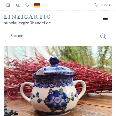
€
0,00 €