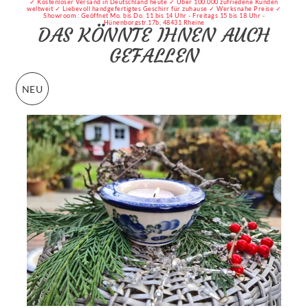
✓ Kostenloser Versand in Deutschland heute ✓ Über 100.000 zufriedene Kunden
weltweit ✓ Liebevoll handgefertigtes Geschirr für zuhause ✓ Werksnahe Preise ✓
Showroom : Geöffnet Mo. bis Do. 11 bis 14 Uhr - Freitags 15 bis 18 Uhr -
Hünenborgstr.17b, 48431 Rheine
DAS KÖNNTE IHNEN AUCH
GEFALLEN
NEU