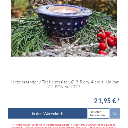
Kerzenständer / Teelichthalter, Ø 8,5 cm, 4 cm ↑, Unikat
22, BSN m-1077
21,95 € *
Preise für
In den Warenkorb
Privatkunden
✓ Kostenloser Versand in Deutschland heute ✓ Über 100.000 zufriedene Kunden
weltweit ✓ Liebevoll handgefertigtes Geschirr für zuhause ✓ Werksnahe Preise ✓