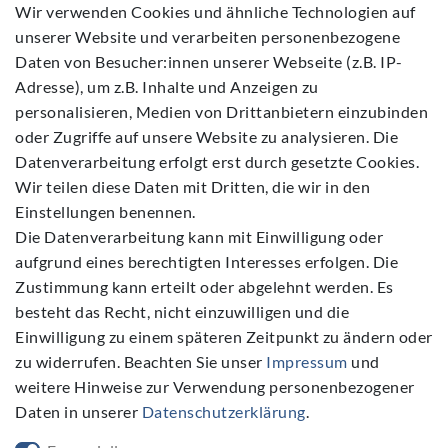
Daten­schutz­erklärung
Wir verwenden Cookies und ähnliche Technologien auf
unserer Website und verarbeiten personenbezogene
AGB
Daten von Besucher:innen unserer Webseite (z.B. IP-
Barrierefreiheitserklärung
Adresse), um z.B. Inhalte und Anzeigen zu
Widerrufs­recht
personalisieren, Medien von Drittanbietern einzubinden
Kontakt
oder Zugriffe auf unsere Website zu analysieren. Die
Datenverarbeitung erfolgt erst durch gesetzte Cookies.
Vertrag widerrufen
Wir teilen diese Daten mit Dritten, die wir in den
Einstellungen benennen.
Die Datenverarbeitung kann mit Einwilligung oder
aufgrund eines berechtigten Interesses erfolgen. Die
Zustimmung kann erteilt oder abgelehnt werden. Es
Folgen Sie Uns
besteht das Recht, nicht einzuwilligen und die
Einwilligung zu einem späteren Zeitpunkt zu ändern oder
zu widerrufen. Beachten Sie unser
Impressum
und
weitere Hinweise zur Verwendung personenbezogener
Daten in unserer
Daten­schutz­erklärung
.
NEWSLETTER