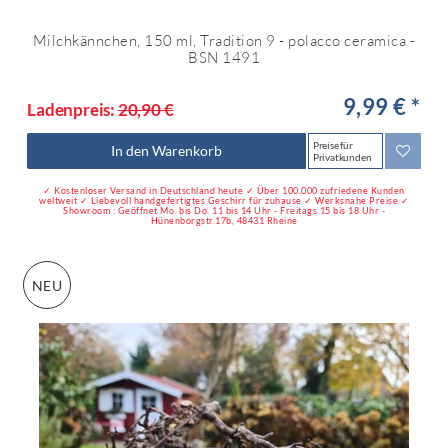
Milchkännchen, 150 ml, Tradition 9 - polacco ceramica -
BSN 1491
9,99 € *
Ladenpreis:
20,90 €
Preise für
In den Warenkorb
Privatkunden
✓ Kostenloser Versand in Deutschland heute ✓ Über 100.000 zufriedene Kunden
weltweit ✓ Liebevoll handgefertigtes Geschirr für zuhause ✓ Werksnahe Preise ✓
Showroom : Geöffnet Mo. bis Do. 11 bis 14 Uhr - Freitags 15 bis 18 Uhr -
Hünenborgstr.17b, 48431 Rheine
NEU