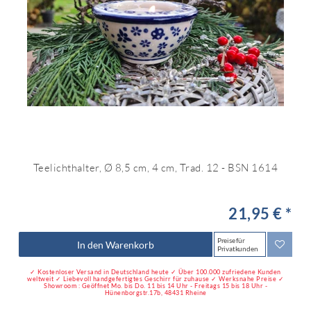
Teelichthalter, Ø 8,5 cm, 4 cm, Trad. 12 - BSN 1614
21,95 € *
Preise für
In den Warenkorb
Privatkunden
✓ Kostenloser Versand in Deutschland heute ✓ Über 100.000 zufriedene Kunden
weltweit ✓ Liebevoll handgefertigtes Geschirr für zuhause ✓ Werksnahe Preise ✓
Showroom : Geöffnet Mo. bis Do. 11 bis 14 Uhr - Freitags 15 bis 18 Uhr -
Hünenborgstr.17b, 48431 Rheine