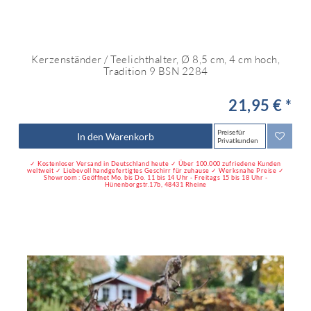
Kerzenständer / Teelichthalter, Ø 8,5 cm, 4 cm hoch,
Tradition 9 BSN 2284
21,95 € *
Preise für
In den Warenkorb
Privatkunden
✓ Kostenloser Versand in Deutschland heute ✓ Über 100.000 zufriedene Kunden
weltweit ✓ Liebevoll handgefertigtes Geschirr für zuhause ✓ Werksnahe Preise ✓
Showroom : Geöffnet Mo. bis Do. 11 bis 14 Uhr - Freitags 15 bis 18 Uhr -
Hünenborgstr.17b, 48431 Rheine