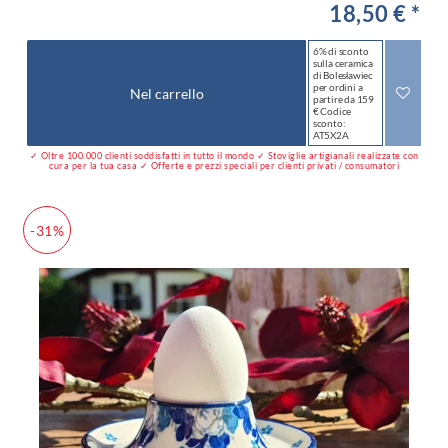
18,50 € *
6% di sconto
sulla ceramica
di Bolesławiec
per ordini a
Nel carrello
partire da 159
€ Codice
sconto:
AT5X2A
✓ Oltre 100.000 clienti soddisfatti in tutto il mondo ✓ Stoviglie artigianali realizzate con
cura per la tua casa ✓ Offerte e prezzi speciali per clienti privati / consumatori
-31%