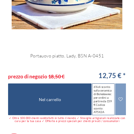
Portauovo piatto, Lady, BSN A-0451
12,75 € *
prezzo di negozio
18,50 €
6% di sconto
sulla ceramica
di Bolesławiec
per ordini a
Nel carrello
partire da 159
€ Codice
sconto:
AT5X2A
✓ Oltre 100.000 clienti soddisfatti in tutto il mondo ✓ Stoviglie artigianali realizzate con
cura per la tua casa ✓ Offerte e prezzi speciali per clienti privati / consumatori