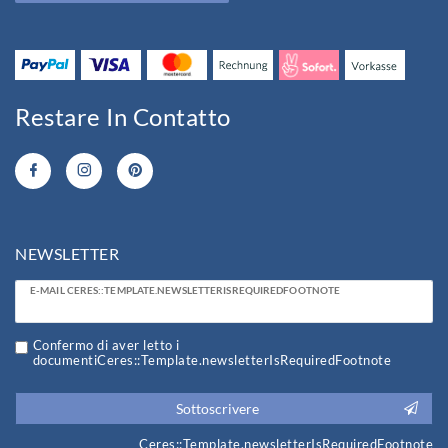
Restare In Contatto
NEWSLETTER
Ceres::Template.newsletterHoneypotLabel
E-MAIL CERES::TEMPLATE.NEWSLETTERISREQUIREDFOOTNOTE
Confermo di aver letto i
documentiCeres::Template.newsletterIsRequiredFootnote
Sottoscrivere
Ceres::Template.newsletterIsRequiredFootnote