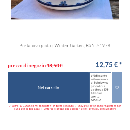
Portauovo piatto, Winter Garten, BSN J-1978
12,75 € *
prezzo di negozio
18,50 €
6% di sconto
sulla ceramica
di Bolesławiec
per ordini a
Nel carrello
partire da 159
€ Codice
sconto:
AT5X2A
✓ Oltre 100.000 clienti soddisfatti in tutto il mondo ✓ Stoviglie artigianali realizzate con
cura per la tua casa ✓ Offerte e prezzi speciali per clienti privati / consumatori