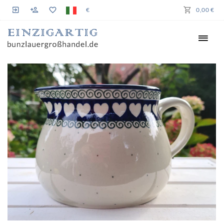
€
0,00 €