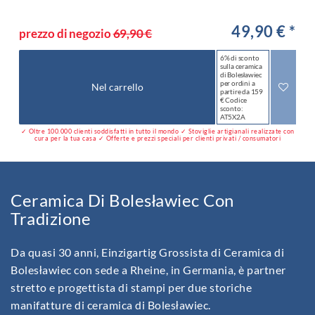
49,90 € *
prezzo di negozio
69,90 €
6% di sconto
sulla ceramica
di Bolesławiec
per ordini a
Nel carrello
partire da 159
€ Codice
sconto:
AT5X2A
✓ Oltre 100.000 clienti soddisfatti in tutto il mondo ✓ Stoviglie artigianali realizzate con
cura per la tua casa ✓ Offerte e prezzi speciali per clienti privati / consumatori
Ceramica Di Bolesławiec Con
Tradizione
Da quasi 30 anni, Einzigartig Grossista di Ceramica di
Bolesławiec con sede a Rheine, in Germania, è partner
stretto e progettista di stampi per due storiche
manifatture di ceramica di Bolesławiec.