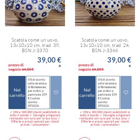
Scatola come un uovo,
Scatola come un uovo,
13x10x10 cm, trad. 39,
13x10x10 cm, trad. 24,
BSN J-3370
BSN J-3366
39,00 €
39,00 €
prezzo di
prezzo di
*
*
negozio
64,00 €
negozio
64,00 €
6% di sconto
6% di sconto
sulla ceramica
sulla ceramica
di Bolesławiec
di Bolesławiec
Nel
Nel
per ordini a
per ordini a
carrello
partire da 159
carrello
partire da 159
€ Codice
€ Codice
sconto:
sconto:
AT5X2A
AT5X2A
✓ Oltre 100.000 clienti soddisfatti in
✓ Oltre 100.000 clienti soddisfatti in
tutto il mondo ✓ Stoviglie artigianali
tutto il mondo ✓ Stoviglie artigianali
realizzate con cura per la tua casa ✓
realizzate con cura per la tua casa ✓
Offerte e prezzi speciali per clienti
Offerte e prezzi speciali per clienti
privati / consumatori
privati / consumatori