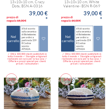
13x10x10 cm, Crazy
13x10x10 cm, White
Dots, BSN A-0316
Valentine- BSN R-069
39,00 €
39,00 €
prezzo di
prezzo di
*
*
negozio
64,00 €
negozio
64,00 €
6% di sconto
6% di sconto
sulla ceramica
sulla ceramica
di Bolesławiec
di Bolesławiec
Nel
Nel
per ordini a
per ordini a
carrello
partire da 159
carrello
partire da 159
€ Codice
€ Codice
sconto:
sconto:
AT5X2A
AT5X2A
✓ Oltre 100.000 clienti soddisfatti in
✓ Oltre 100.000 clienti soddisfatti in
tutto il mondo ✓ Stoviglie artigianali
tutto il mondo ✓ Stoviglie artigianali
realizzate con cura per la tua casa ✓
realizzate con cura per la tua casa ✓
Offerte e prezzi speciali per clienti
Offerte e prezzi speciali per clienti
privati / consumatori
privati / consumatori
-39%
-39%