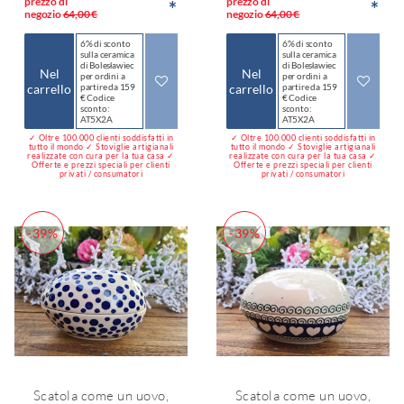
prezzo di
prezzo di
*
*
negozio
64,00 €
negozio
64,00 €
6% di sconto
6% di sconto
sulla ceramica
sulla ceramica
di Bolesławiec
di Bolesławiec
Nel
Nel
per ordini a
per ordini a
carrello
partire da 159
carrello
partire da 159
€ Codice
€ Codice
sconto:
sconto:
AT5X2A
AT5X2A
✓ Oltre 100.000 clienti soddisfatti in
✓ Oltre 100.000 clienti soddisfatti in
tutto il mondo ✓ Stoviglie artigianali
tutto il mondo ✓ Stoviglie artigianali
realizzate con cura per la tua casa ✓
realizzate con cura per la tua casa ✓
Offerte e prezzi speciali per clienti
Offerte e prezzi speciali per clienti
privati / consumatori
privati / consumatori
-39%
-39%
Scatola come un uovo,
Scatola come un uovo,