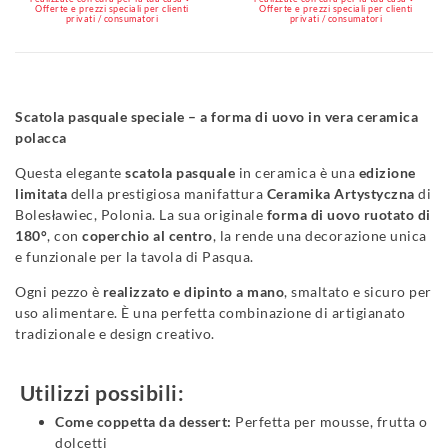
Offerte e prezzi speciali per clienti
Offerte e prezzi speciali per clienti
privati / consumatori
privati / consumatori
Scatola pasquale speciale – a forma di uovo in vera ceramica
polacca
Questa elegante
scatola pasquale
in ceramica è una
edizione
limitata
della prestigiosa manifattura
Ceramika Artystyczna
di
Bolesławiec, Polonia. La sua originale
forma di uovo ruotato di
180°
, con
coperchio al centro
, la rende una decorazione unica
e funzionale per la tavola di Pasqua.
Ogni pezzo è
realizzato e dipinto a mano
, smaltato e sicuro per
uso alimentare. È una perfetta combinazione di artigianato
tradizionale e design creativo.
Utilizzi possibili:
Come coppetta da dessert:
Perfetta per mousse, frutta o
dolcetti