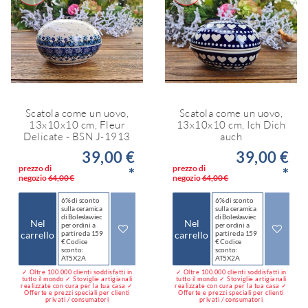
Scatola come un uovo,
Scatola come un uovo,
13x10x10 cm, Fleur
13x10x10 cm, Ich Dich
Delicate - BSN J-1913
auch
39,00 €
39,00 €
prezzo di
prezzo di
*
*
negozio
64,00 €
negozio
64,00 €
6% di sconto
6% di sconto
sulla ceramica
sulla ceramica
di Bolesławiec
di Bolesławiec
Nel
Nel
per ordini a
per ordini a
carrello
partire da 159
carrello
partire da 159
€ Codice
€ Codice
sconto:
sconto:
AT5X2A
AT5X2A
✓ Oltre 100.000 clienti soddisfatti in
✓ Oltre 100.000 clienti soddisfatti in
tutto il mondo ✓ Stoviglie artigianali
tutto il mondo ✓ Stoviglie artigianali
realizzate con cura per la tua casa ✓
realizzate con cura per la tua casa ✓
Offerte e prezzi speciali per clienti
Offerte e prezzi speciali per clienti
privati / consumatori
privati / consumatori