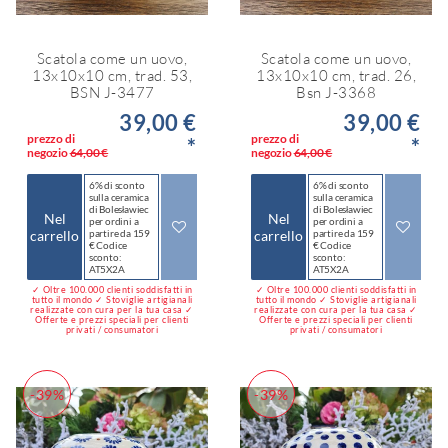
Scatola come un uovo,
Scatola come un uovo,
13x10x10 cm, trad. 53,
13x10x10 cm, trad. 26,
BSN J-3477
Bsn J-3368
39,00 €
39,00 €
prezzo di
prezzo di
*
*
negozio
64,00 €
negozio
64,00 €
6% di sconto
6% di sconto
sulla ceramica
sulla ceramica
di Bolesławiec
di Bolesławiec
Nel
Nel
per ordini a
per ordini a
carrello
partire da 159
carrello
partire da 159
€ Codice
€ Codice
sconto:
sconto:
AT5X2A
AT5X2A
✓ Oltre 100.000 clienti soddisfatti in
✓ Oltre 100.000 clienti soddisfatti in
tutto il mondo ✓ Stoviglie artigianali
tutto il mondo ✓ Stoviglie artigianali
realizzate con cura per la tua casa ✓
realizzate con cura per la tua casa ✓
Offerte e prezzi speciali per clienti
Offerte e prezzi speciali per clienti
privati / consumatori
privati / consumatori
-39%
-39%