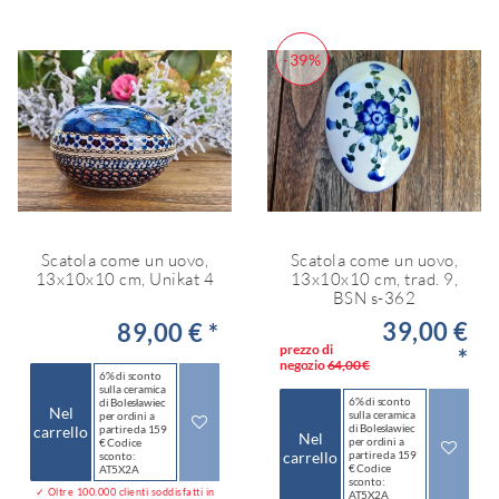
-39%
Scatola come un uovo,
Scatola come un uovo,
13x10x10 cm, Unikat 4
13x10x10 cm, trad. 9,
BSN s-362
39,00 €
89,00 € *
prezzo di
*
negozio
64,00 €
6% di sconto
sulla ceramica
6% di sconto
di Bolesławiec
Nel
sulla ceramica
per ordini a
di Bolesławiec
carrello
partire da 159
Nel
per ordini a
€ Codice
carrello
partire da 159
sconto:
€ Codice
AT5X2A
sconto:
✓ Oltre 100.000 clienti soddisfatti in
AT5X2A