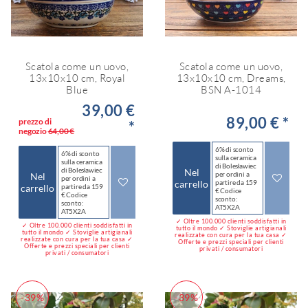
Scatola come un uovo,
Scatola come un uovo,
13x10x10 cm, Royal
13x10x10 cm, Dreams,
Blue
BSN A-1014
39,00 €
89,00 € *
prezzo di
*
negozio
64,00 €
6% di sconto
6% di sconto
sulla ceramica
sulla ceramica
di Bolesławiec
di Bolesławiec
Nel
per ordini a
Nel
per ordini a
carrello
partire da 159
carrello
partire da 159
€ Codice
€ Codice
sconto:
sconto:
AT5X2A
AT5X2A
✓ Oltre 100.000 clienti soddisfatti in
✓ Oltre 100.000 clienti soddisfatti in
tutto il mondo ✓ Stoviglie artigianali
tutto il mondo ✓ Stoviglie artigianali
realizzate con cura per la tua casa ✓
realizzate con cura per la tua casa ✓
Offerte e prezzi speciali per clienti
Offerte e prezzi speciali per clienti
privati / consumatori
privati / consumatori
-39%
-39%