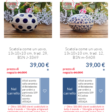
-39%
-39%
Scatola come un uovo,
Scatola come un uovo,
13x10x10 cm, trad. 28,
13x10x10 cm, trad. 12,
BSN J-3369
BSN m-5608
39,00 €
39,00 €
prezzo di
prezzo di
*
*
negozio
64,00 €
negozio
64,00 €
6% di sconto
6% di sconto
sulla ceramica
sulla ceramica
di Bolesławiec
di Bolesławiec
Nel
Nel
per ordini a
per ordini a
carrello
partire da 159
carrello
partire da 159
€ Codice
€ Codice
sconto:
sconto:
AT5X2A
AT5X2A
✓ Oltre 100.000 clienti soddisfatti in
✓ Oltre 100.000 clienti soddisfatti in
tutto il mondo ✓ Stoviglie artigianali
tutto il mondo ✓ Stoviglie artigianali
realizzate con cura per la tua casa ✓
realizzate con cura per la tua casa ✓