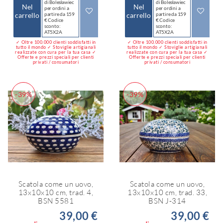
di Bolesławiec
di Bolesławiec
Nel
Nel
per ordini a
per ordini a
carrello
partire da 159
carrello
partire da 159
€ Codice
€ Codice
sconto:
sconto:
AT5X2A
AT5X2A
✓ Oltre 100.000 clienti soddisfatti in
✓ Oltre 100.000 clienti soddisfatti in
tutto il mondo ✓ Stoviglie artigianali
tutto il mondo ✓ Stoviglie artigianali
realizzate con cura per la tua casa ✓
realizzate con cura per la tua casa ✓
Offerte e prezzi speciali per clienti
Offerte e prezzi speciali per clienti
privati / consumatori
privati / consumatori
-39%
-39%
Scatola come un uovo,
Scatola come un uovo,
13x10x10 cm, trad. 4,
13x10x10 cm, trad. 33,
BSN 5581
BSN J-314
39,00 €
39,00 €