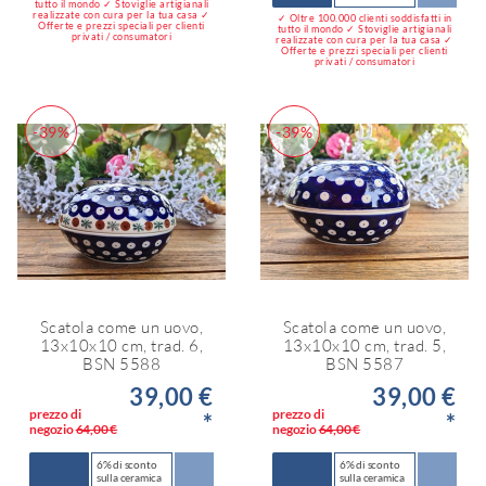
tutto il mondo ✓ Stoviglie artigianali
realizzate con cura per la tua casa ✓
✓ Oltre 100.000 clienti soddisfatti in
Offerte e prezzi speciali per clienti
tutto il mondo ✓ Stoviglie artigianali
privati / consumatori
realizzate con cura per la tua casa ✓
Offerte e prezzi speciali per clienti
privati / consumatori
-39%
-39%
Scatola come un uovo,
Scatola come un uovo,
13x10x10 cm, trad. 6,
13x10x10 cm, trad. 5,
BSN 5588
BSN 5587
39,00 €
39,00 €
prezzo di
prezzo di
*
*
negozio
64,00 €
negozio
64,00 €
6% di sconto
6% di sconto
sulla ceramica
sulla ceramica