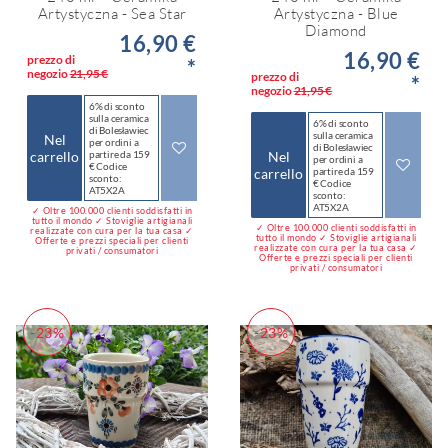
Artystyczna - Sea Star
Artystyczna - Blue
Diamond
16,90 €
16,90 €
prezzo di
*
negozio
21,95 €
prezzo di
*
negozio
21,95 €
6% di sconto
sulla ceramica
6% di sconto
di Bolesławiec
sulla ceramica
Nel
per ordini a
di Bolesławiec
carrello
partire da 159
Nel
per ordini a
€ Codice
carrello
partire da 159
sconto:
€ Codice
AT5X2A
sconto:
AT5X2A
✓ Oltre 100.000 clienti soddisfatti in
tutto il mondo ✓ Stoviglie artigianali
✓ Oltre 100.000 clienti soddisfatti in
realizzate con cura per la tua casa ✓
tutto il mondo ✓ Stoviglie artigianali
Offerte e prezzi speciali per clienti
realizzate con cura per la tua casa ✓
privati / consumatori
Offerte e prezzi speciali per clienti
privati / consumatori
-23%
-23%