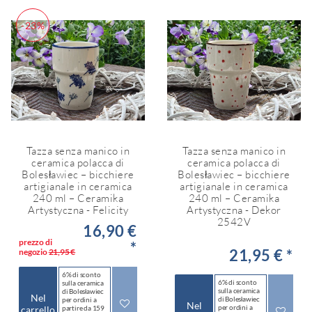
-23%
Tazza senza manico in
Tazza senza manico in
ceramica polacca di
ceramica polacca di
Bolesławiec – bicchiere
Bolesławiec – bicchiere
artigianale in ceramica
artigianale in ceramica
240 ml – Ceramika
240 ml – Ceramika
Artystyczna - Felicity
Artystyczna - Dekor
2542V
16,90 €
prezzo di
*
21,95 € *
negozio
21,95 €
6% di sconto
6% di sconto
sulla ceramica
sulla ceramica
di Bolesławiec
Nel
di Bolesławiec
per ordini a
Nel
per ordini a
carrello
partire da 159