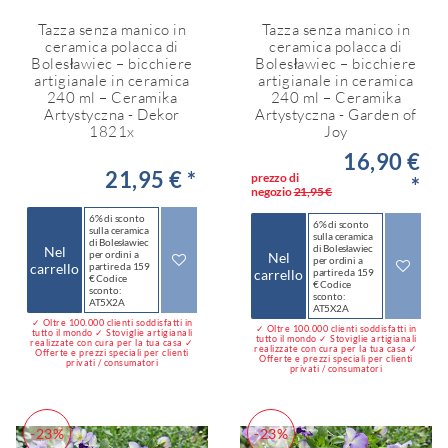
Tazza senza manico in
Tazza senza manico in
ceramica polacca di
ceramica polacca di
Bolesławiec – bicchiere
Bolesławiec – bicchiere
artigianale in ceramica
artigianale in ceramica
240 ml – Ceramika
240 ml – Ceramika
Artystyczna - Dekor
Artystyczna - Garden of
1821x
Joy
16,90 €
21,95 € *
prezzo di
*
negozio
21,95 €
6% di sconto
6% di sconto
sulla ceramica
sulla ceramica
di Bolesławiec
di Bolesławiec
Nel
per ordini a
Nel
per ordini a
carrello
partire da 159
carrello
partire da 159
€ Codice
€ Codice
sconto:
sconto:
AT5X2A
AT5X2A
✓ Oltre 100.000 clienti soddisfatti in
✓ Oltre 100.000 clienti soddisfatti in
tutto il mondo ✓ Stoviglie artigianali
tutto il mondo ✓ Stoviglie artigianali
realizzate con cura per la tua casa ✓
realizzate con cura per la tua casa ✓
Offerte e prezzi speciali per clienti
Offerte e prezzi speciali per clienti
privati / consumatori
privati / consumatori
-23%
-23%