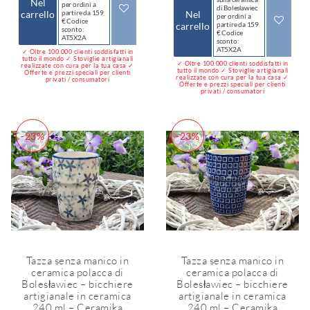
Nel
per ordini a
di Bolesławiec
carrello
partire da 159
Nel
per ordini a
€ Codice
carrello
partire da 159
sconto:
€ Codice
AT5X2A
sconto:
AT5X2A
✓ Oltre 100.000 clienti soddisfatti in
tutto il mondo ✓ Stoviglie artigianali
✓ Oltre 100.000 clienti soddisfatti in
realizzate con cura per la tua casa ✓
tutto il mondo ✓ Stoviglie artigianali
Offerte e prezzi speciali per clienti
realizzate con cura per la tua casa ✓
privati / consumatori
Offerte e prezzi speciali per clienti
privati / consumatori
-23%
-23%
Tazza senza manico in
Tazza senza manico in
ceramica polacca di
ceramica polacca di
Bolesławiec – bicchiere
Bolesławiec – bicchiere
artigianale in ceramica
artigianale in ceramica
240 ml – Ceramika
240 ml – Ceramika