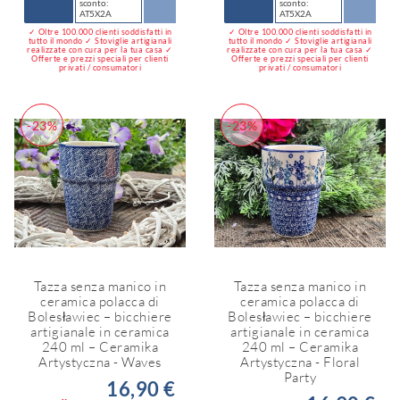
sconto:
sconto:
AT5X2A
AT5X2A
✓ Oltre 100.000 clienti soddisfatti in
✓ Oltre 100.000 clienti soddisfatti in
tutto il mondo ✓ Stoviglie artigianali
tutto il mondo ✓ Stoviglie artigianali
realizzate con cura per la tua casa ✓
realizzate con cura per la tua casa ✓
Offerte e prezzi speciali per clienti
Offerte e prezzi speciali per clienti
privati / consumatori
privati / consumatori
-23%
-23%
Tazza senza manico in
Tazza senza manico in
ceramica polacca di
ceramica polacca di
Bolesławiec – bicchiere
Bolesławiec – bicchiere
artigianale in ceramica
artigianale in ceramica
240 ml – Ceramika
240 ml – Ceramika
Artystyczna - Waves
Artystyczna - Floral
Party
16,90 €