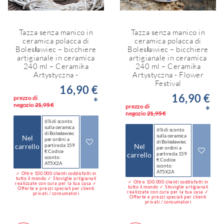
Tazza senza manico in
Tazza senza manico in
ceramica polacca di
ceramica polacca di
Bolesławiec – bicchiere
Bolesławiec – bicchiere
artigianale in ceramica
artigianale in ceramica
240 ml – Ceramika
240 ml – Ceramika
Artystyczna -
Artystyczna - Flower
Festival
16,90 €
16,90 €
prezzo di
*
negozio
21,95 €
prezzo di
*
negozio
21,95 €
6% di sconto
sulla ceramica
6% di sconto
di Bolesławiec
sulla ceramica
Nel
per ordini a
di Bolesławiec
carrello
partire da 159
Nel
per ordini a
€ Codice
carrello
partire da 159
sconto:
€ Codice
AT5X2A
sconto:
AT5X2A
✓ Oltre 100.000 clienti soddisfatti in
tutto il mondo ✓ Stoviglie artigianali
✓ Oltre 100.000 clienti soddisfatti in
realizzate con cura per la tua casa ✓
tutto il mondo ✓ Stoviglie artigianali
Offerte e prezzi speciali per clienti
realizzate con cura per la tua casa ✓
privati / consumatori
Offerte e prezzi speciali per clienti
privati / consumatori