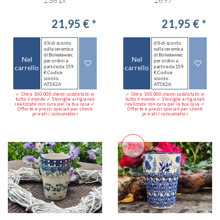
2381x
2697*
21,95 € *
21,95 € *
6% di sconto
6% di sconto
sulla ceramica
sulla ceramica
di Bolesławiec
di Bolesławiec
Nel
Nel
per ordini a
per ordini a
carrello
partire da 159
carrello
partire da 159
€ Codice
€ Codice
sconto:
sconto:
AT5X2A
AT5X2A
✓ Oltre 100.000 clienti soddisfatti in
✓ Oltre 100.000 clienti soddisfatti in
tutto il mondo ✓ Stoviglie artigianali
tutto il mondo ✓ Stoviglie artigianali
realizzate con cura per la tua casa ✓
realizzate con cura per la tua casa ✓
Offerte e prezzi speciali per clienti
Offerte e prezzi speciali per clienti
privati / consumatori
privati / consumatori
-23%