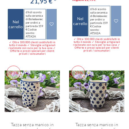
21,95 € *
6% di sconto
6% di sconto
sulla ceramica
sulla ceramica
di Bolesławiec
Nel
di Bolesławiec
per ordini a
Nel
per ordini a
carrello
partire da 159
carrello
partire da 159
€ Codice
€ Codice
sconto:
sconto:
AT5X2A
AT5X2A
✓ Oltre 100.000 clienti soddisfatti in
tutto il mondo ✓ Stoviglie artigianali
✓ Oltre 100.000 clienti soddisfatti in
realizzate con cura per la tua casa ✓
tutto il mondo ✓ Stoviglie artigianali
Offerte e prezzi speciali per clienti
realizzate con cura per la tua casa ✓
privati / consumatori
Offerte e prezzi speciali per clienti
privati / consumatori
-23%
-23%
Tazza senza manico in
Tazza senza manico in