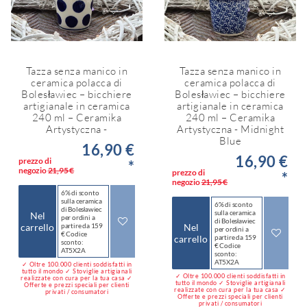
Tazza senza manico in
Tazza senza manico in
ceramica polacca di
ceramica polacca di
Bolesławiec – bicchiere
Bolesławiec – bicchiere
artigianale in ceramica
artigianale in ceramica
240 ml – Ceramika
240 ml – Ceramika
Artystyczna -
Artystyczna - Midnight
Blue
16,90 €
16,90 €
prezzo di
*
negozio
21,95 €
prezzo di
*
negozio
21,95 €
6% di sconto
sulla ceramica
6% di sconto
di Bolesławiec
sulla ceramica
Nel
per ordini a
di Bolesławiec
carrello
partire da 159
Nel
per ordini a
€ Codice
carrello
partire da 159
sconto:
€ Codice
AT5X2A
sconto:
AT5X2A
✓ Oltre 100.000 clienti soddisfatti in
tutto il mondo ✓ Stoviglie artigianali
✓ Oltre 100.000 clienti soddisfatti in
realizzate con cura per la tua casa ✓
tutto il mondo ✓ Stoviglie artigianali
Offerte e prezzi speciali per clienti
realizzate con cura per la tua casa ✓
privati / consumatori
Offerte e prezzi speciali per clienti
privati / consumatori