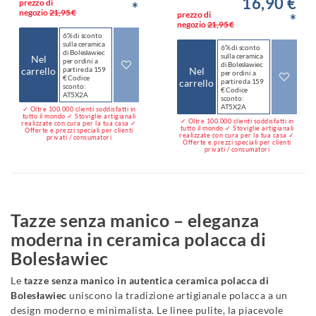
16,90 €
prezzo di
*
negozio
21,95 €
prezzo di
*
negozio
21,95 €
6% di sconto
sulla ceramica
6% di sconto
di Bolesławiec
sulla ceramica
Nel
per ordini a
di Bolesławiec
carrello
partire da 159
Nel
per ordini a
€ Codice
carrello
partire da 159
sconto:
€ Codice
AT5X2A
sconto:
AT5X2A
✓ Oltre 100.000 clienti soddisfatti in
tutto il mondo ✓ Stoviglie artigianali
✓ Oltre 100.000 clienti soddisfatti in
realizzate con cura per la tua casa ✓
tutto il mondo ✓ Stoviglie artigianali
Offerte e prezzi speciali per clienti
realizzate con cura per la tua casa ✓
privati / consumatori
Offerte e prezzi speciali per clienti
privati / consumatori
Tazze senza manico – eleganza
moderna in ceramica polacca di
Bolesławiec
Le
tazze senza manico in autentica ceramica polacca di
Bolesławiec
uniscono la tradizione artigianale polacca a un
design moderno e minimalista. Le linee pulite, la piacevole