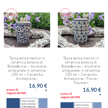
-23%
-23%
Tazza senza manico in
Tazza senza manico in
ceramica polacca di
ceramica polacca di
Bolesławiec – bicchiere
Bolesławiec – bicchiere
artigianale in ceramica
artigianale in ceramica
240 ml – Ceramika
240 ml – Ceramika
Artystyczna -
Artystyczna - Flower
Fountain
16,90 €
16,90 €
prezzo di
*
negozio
21,95 €
prezzo di
*
negozio
21,95 €
6% di sconto
sulla ceramica
6% di sconto
di Bolesławiec
sulla ceramica