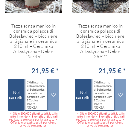
Tazza senza manico in
Tazza senza manico in
ceramica polacca di
ceramica polacca di
Bolesławiec – bicchiere
Bolesławiec – bicchiere
artigianale in ceramica
artigianale in ceramica
240 ml – Ceramika
240 ml – Ceramika
Artystyczna - Dekor
Artystyczna - Dekor
2574V
2692*
21,95 € *
21,95 € *
6% di sconto
6% di sconto
sulla ceramica
sulla ceramica
di Bolesławiec
di Bolesławiec
Nel
Nel
per ordini a
per ordini a
carrello
partire da 159
carrello
partire da 159
€ Codice
€ Codice
sconto:
sconto:
AT5X2A
AT5X2A
✓ Oltre 100.000 clienti soddisfatti in
✓ Oltre 100.000 clienti soddisfatti in
tutto il mondo ✓ Stoviglie artigianali
tutto il mondo ✓ Stoviglie artigianali
realizzate con cura per la tua casa ✓
realizzate con cura per la tua casa ✓
Offerte e prezzi speciali per clienti
Offerte e prezzi speciali per clienti
privati / consumatori
privati / consumatori