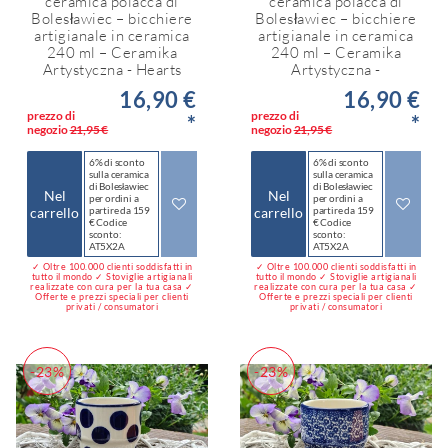
ceramica polacca di
ceramica polacca di
Bolesławiec – bicchiere
Bolesławiec – bicchiere
artigianale in ceramica
artigianale in ceramica
240 ml – Ceramika
240 ml – Ceramika
Artystyczna - Hearts
Artystyczna -
16,90 €
16,90 €
prezzo di
prezzo di
*
*
negozio
21,95 €
negozio
21,95 €
6% di sconto
6% di sconto
sulla ceramica
sulla ceramica
di Bolesławiec
di Bolesławiec
Nel
Nel
per ordini a
per ordini a
carrello
partire da 159
carrello
partire da 159
€ Codice
€ Codice
sconto:
sconto:
AT5X2A
AT5X2A
✓ Oltre 100.000 clienti soddisfatti in
✓ Oltre 100.000 clienti soddisfatti in
tutto il mondo ✓ Stoviglie artigianali
tutto il mondo ✓ Stoviglie artigianali
realizzate con cura per la tua casa ✓
realizzate con cura per la tua casa ✓
Offerte e prezzi speciali per clienti
Offerte e prezzi speciali per clienti
privati / consumatori
privati / consumatori
-23%
-23%