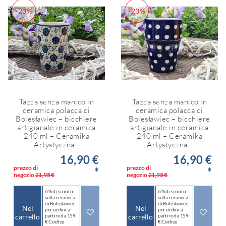
-23%
-23%
Tazza senza manico in
Tazza senza manico in
ceramica polacca di
ceramica polacca di
Bolesławiec – bicchiere
Bolesławiec – bicchiere
artigianale in ceramica
artigianale in ceramica
240 ml – Ceramika
240 ml – Ceramika
Artystyczna -
Artystyczna -
16,90 €
16,90 €
prezzo di
prezzo di
*
*
negozio
21,95 €
negozio
21,95 €
6% di sconto
6% di sconto
sulla ceramica
sulla ceramica
di Bolesławiec
di Bolesławiec
Nel
Nel
per ordini a
per ordini a
carrello
partire da 159
carrello
partire da 159
€ Codice
€ Codice