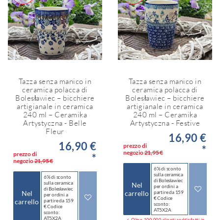
Tazza senza manico in
Tazza senza manico in
ceramica polacca di
ceramica polacca di
Bolesławiec – bicchiere
Bolesławiec – bicchiere
artigianale in ceramica
artigianale in ceramica
240 ml – Ceramika
240 ml – Ceramika
Artystyczna - Belle
Artystyczna - Festive
Fleur
16,90 €
16,90 €
prezzo di
*
negozio
21,95 €
prezzo di
*
negozio
21,95 €
6% di sconto
sulla ceramica
6% di sconto
di Bolesławiec
sulla ceramica
Nel
per ordini a
di Bolesławiec
Nel
carrello
partire da 159
per ordini a
€ Codice
carrello
partire da 159
sconto:
€ Codice
AT5X2A
sconto:
AT5X2A
✓ Oltre 100.000 clienti soddisfatti in