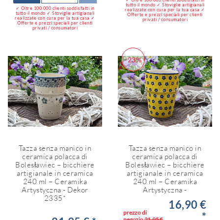
tutto il mondo ✓ Stoviglie artigianali
✓ Oltre 100.000 clienti soddisfatti in
realizzate con cura per la tua casa ✓
tutto il mondo ✓ Stoviglie artigianali
Offerte e prezzi speciali per clienti
realizzate con cura per la tua casa ✓
privati / consumatori
Offerte e prezzi speciali per clienti
privati / consumatori
-23%
Tazza senza manico in
Tazza senza manico in
ceramica polacca di
ceramica polacca di
Bolesławiec – bicchiere
Bolesławiec – bicchiere
artigianale in ceramica
artigianale in ceramica
240 ml – Ceramika
240 ml – Ceramika
Artystyczna - Dekor
Artystyczna -
2335*
16,90 €
prezzo di
*
negozio
21,95 €