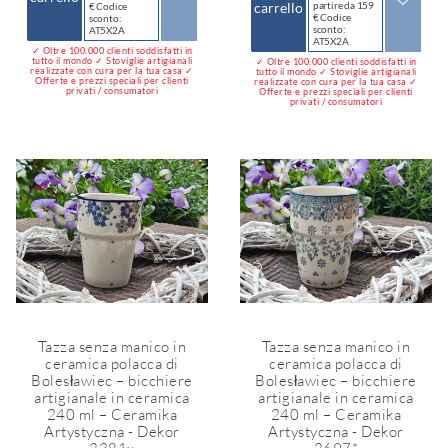
carrello
partire da 159
€ Codice
€ Codice
sconto:
sconto:
AT5X2A
AT5X2A
✓ Oltre 100.000 clienti soddisfatti in
tutto il mondo ✓ Stoviglie artigianali
✓ Oltre 100.000 clienti soddisfatti in
realizzate con cura per la tua casa ✓
tutto il mondo ✓ Stoviglie artigianali
Offerte e prezzi speciali per clienti
realizzate con cura per la tua casa ✓
privati / consumatori
Offerte e prezzi speciali per clienti
privati / consumatori
Tazza senza manico in
Tazza senza manico in
ceramica polacca di
ceramica polacca di
Bolesławiec – bicchiere
Bolesławiec – bicchiere
artigianale in ceramica
artigianale in ceramica
240 ml – Ceramika
240 ml – Ceramika
Artystyczna - Dekor
Artystyczna - Dekor