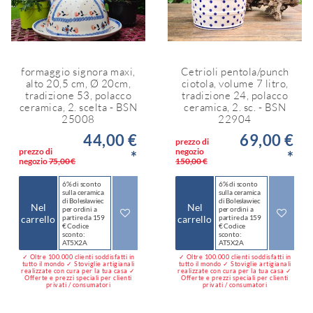
formaggio signora maxi,
Cetrioli pentola/punch
alto 20,5 cm, Ø 20cm,
ciotola, volume 7 litro,
tradizione 53, polacco
tradizione 24, polacco
ceramica, 2. scelta - BSN
ceramica, 2. sc. - BSN
25008
22904
44,00 €
69,00 €
prezzo di
prezzo di
negozio
*
*
negozio
75,00 €
150,00 €
6% di sconto
6% di sconto
sulla ceramica
sulla ceramica
di Bolesławiec
di Bolesławiec
Nel
Nel
per ordini a
per ordini a
carrello
partire da 159
carrello
partire da 159
€ Codice
€ Codice
sconto:
sconto:
AT5X2A
AT5X2A
✓ Oltre 100.000 clienti soddisfatti in
✓ Oltre 100.000 clienti soddisfatti in
tutto il mondo ✓ Stoviglie artigianali
tutto il mondo ✓ Stoviglie artigianali
realizzate con cura per la tua casa ✓
realizzate con cura per la tua casa ✓
Offerte e prezzi speciali per clienti
Offerte e prezzi speciali per clienti
privati / consumatori
privati / consumatori