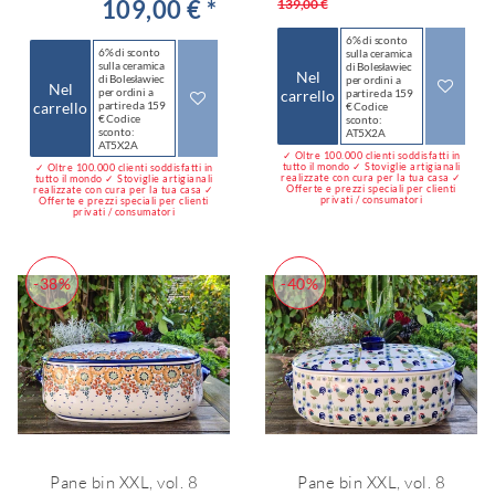
109,00 € *
139,00 €
6% di sconto
6% di sconto
sulla ceramica
sulla ceramica
di Bolesławiec
Nel
di Bolesławiec
per ordini a
Nel
per ordini a
carrello
partire da 159
carrello
partire da 159
€ Codice
€ Codice
sconto:
sconto:
AT5X2A
AT5X2A
✓ Oltre 100.000 clienti soddisfatti in
tutto il mondo ✓ Stoviglie artigianali
✓ Oltre 100.000 clienti soddisfatti in
realizzate con cura per la tua casa ✓
tutto il mondo ✓ Stoviglie artigianali
Offerte e prezzi speciali per clienti
realizzate con cura per la tua casa ✓
privati / consumatori
Offerte e prezzi speciali per clienti
privati / consumatori
-38%
-40%
Pane bin XXL, vol. 8
Pane bin XXL, vol. 8