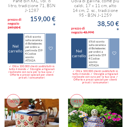
Pane bin XXL, vol. 8
Uova di gallina, come più
litro, tradizione 71, BSN
caldi, 17 x 11 cm, alto
J-1287
14 cm, 2. sc., tradizione
95 - BSN J-1259
159,00 €
prezzo di
38,50 €
negozio
*
249,00 €
prezzo di
*
negozio
43,99 €
6% di sconto
sulla ceramica
6% di sconto
di Bolesławiec
sulla ceramica
Nel
per ordini a
di Bolesławiec
carrello
partire da 159
Nel
per ordini a
€ Codice
carrello
partire da 159
sconto:
€ Codice
AT5X2A
sconto:
AT5X2A
✓ Oltre 100.000 clienti soddisfatti in
tutto il mondo ✓ Stoviglie artigianali
✓ Oltre 100.000 clienti soddisfatti in
realizzate con cura per la tua casa ✓
tutto il mondo ✓ Stoviglie artigianali
Offerte e prezzi speciali per clienti
realizzate con cura per la tua casa ✓
privati / consumatori
Offerte e prezzi speciali per clienti
privati / consumatori
-60%
-41%