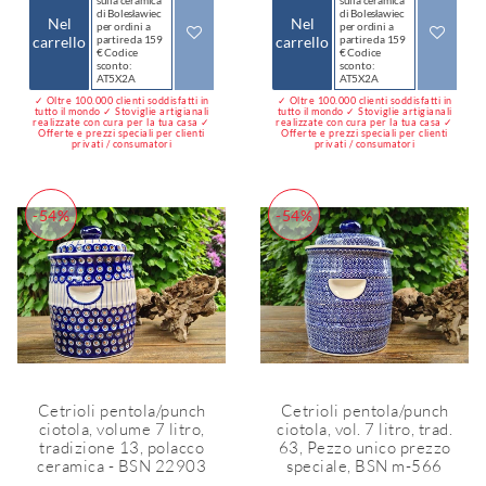
sulla ceramica
sulla ceramica
di Bolesławiec
di Bolesławiec
Nel
Nel
per ordini a
per ordini a
carrello
partire da 159
carrello
partire da 159
€ Codice
€ Codice
sconto:
sconto:
AT5X2A
AT5X2A
✓ Oltre 100.000 clienti soddisfatti in
✓ Oltre 100.000 clienti soddisfatti in
tutto il mondo ✓ Stoviglie artigianali
tutto il mondo ✓ Stoviglie artigianali
realizzate con cura per la tua casa ✓
realizzate con cura per la tua casa ✓
Offerte e prezzi speciali per clienti
Offerte e prezzi speciali per clienti
privati / consumatori
privati / consumatori
-54%
-54%
Cetrioli pentola/punch
Cetrioli pentola/punch
ciotola, volume 7 litro,
ciotola, vol. 7 litro, trad.
tradizione 13, polacco
63, Pezzo unico prezzo
ceramica - BSN 22903
speciale, BSN m-566