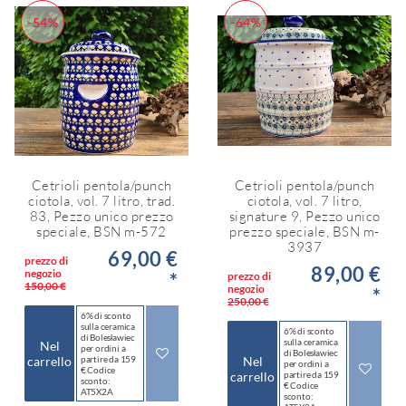
-54%
-64%
Cetrioli pentola/punch
Cetrioli pentola/punch
ciotola, vol. 7 litro, trad.
ciotola, vol. 7 litro,
83, Pezzo unico prezzo
signature 9, Pezzo unico
speciale, BSN m-572
prezzo speciale, BSN m-
3937
69,00 €
prezzo di
89,00 €
negozio
*
prezzo di
150,00 €
negozio
*
250,00 €
6% di sconto
sulla ceramica
6% di sconto
di Bolesławiec
sulla ceramica
Nel
per ordini a
di Bolesławiec
carrello
partire da 159
Nel
per ordini a
€ Codice
carrello
partire da 159
sconto:
€ Codice
AT5X2A
sconto: