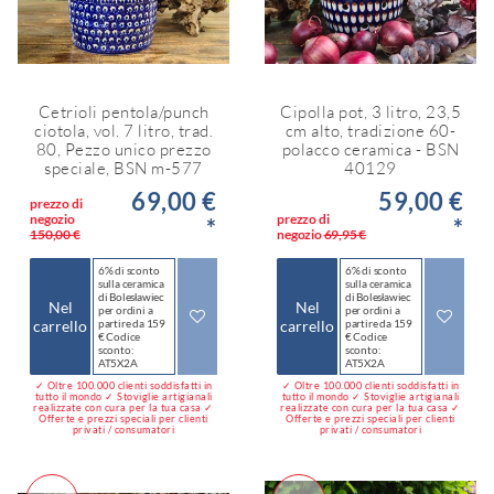
Cetrioli pentola/punch
Cipolla pot, 3 litro, 23,5
ciotola, vol. 7 litro, trad.
cm alto, tradizione 60-
80, Pezzo unico prezzo
polacco ceramica - BSN
speciale, BSN m-577
40129
69,00 €
59,00 €
prezzo di
negozio
prezzo di
*
*
150,00 €
negozio
69,95 €
6% di sconto
6% di sconto
sulla ceramica
sulla ceramica
di Bolesławiec
di Bolesławiec
Nel
Nel
per ordini a
per ordini a
carrello
partire da 159
carrello
partire da 159
€ Codice
€ Codice
sconto:
sconto:
AT5X2A
AT5X2A
✓ Oltre 100.000 clienti soddisfatti in
✓ Oltre 100.000 clienti soddisfatti in
tutto il mondo ✓ Stoviglie artigianali
tutto il mondo ✓ Stoviglie artigianali
realizzate con cura per la tua casa ✓
realizzate con cura per la tua casa ✓
Offerte e prezzi speciali per clienti
Offerte e prezzi speciali per clienti
privati / consumatori
privati / consumatori