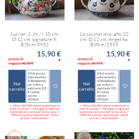
Sucrier, 2. ch., ↑ 10 cm,
La zuccheriera, alto 10
Ø 12 cm, signature 8,
cm, Ø 12 cm, Angelika,
BSN m-3932
BSN m-2555
15,90 €
15,90 €
prezzo di
prezzo di
*
*
negozio
46,80 €
negozio
24,95 €
6% di sconto
6% di sconto
sulla ceramica
sulla ceramica
di Bolesławiec
di Bolesławiec
Nel
Nel
per ordini a
per ordini a
carrello
partire da 159
carrello
partire da 159
€ Codice
€ Codice
sconto:
sconto:
AT5X2A
AT5X2A
✓ Oltre 100.000 clienti soddisfatti in
✓ Oltre 100.000 clienti soddisfatti in
tutto il mondo ✓ Stoviglie artigianali
tutto il mondo ✓ Stoviglie artigianali
realizzate con cura per la tua casa ✓
realizzate con cura per la tua casa ✓
Offerte e prezzi speciali per clienti
Offerte e prezzi speciali per clienti
privati / consumatori
privati / consumatori
-36%
-64%