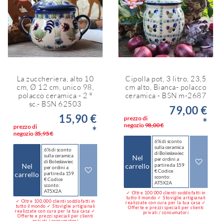
La zuccheriera, alto 10
Cipolla pot, 3 litro, 23,5
cm, Ø 12 cm, unico 98,
cm alto, Bianca- polacco
polacco ceramica - 2 °
ceramica - BSN m-2687
sc.- BSN 62503
79,00 €
15,90 €
prezzo di
*
negozio
98,00 €
prezzo di
*
negozio
35,95 €
6% di sconto
sulla ceramica
6% di sconto
di Bolesławiec
sulla ceramica
Nel
per ordini a
di Bolesławiec
Nel
carrello
partire da 159
per ordini a
€ Codice
carrello
partire da 159
sconto:
€ Codice
AT5X2A
sconto:
AT5X2A
✓ Oltre 100.000 clienti soddisfatti in
tutto il mondo ✓ Stoviglie artigianali
✓ Oltre 100.000 clienti soddisfatti in
realizzate con cura per la tua casa ✓
tutto il mondo ✓ Stoviglie artigianali
Offerte e prezzi speciali per clienti
realizzate con cura per la tua casa ✓
privati / consumatori
Offerte e prezzi speciali per clienti
privati / consumatori