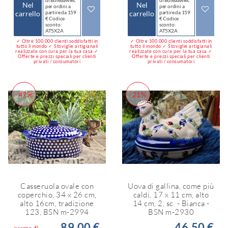
Nel
Nel
per ordini a
per ordini a
carrello
partire da 159
carrello
partire da 159
€ Codice
€ Codice
sconto:
sconto:
AT5X2A
AT5X2A
✓ Oltre 100.000 clienti soddisfatti in
✓ Oltre 100.000 clienti soddisfatti in
tutto il mondo ✓ Stoviglie artigianali
tutto il mondo ✓ Stoviglie artigianali
realizzate con cura per la tua casa ✓
realizzate con cura per la tua casa ✓
Offerte e prezzi speciali per clienti
Offerte e prezzi speciali per clienti
privati / consumatori
privati / consumatori
-47%
-21%
Casseruola ovale con
Uova di gallina, come più
coperchio, 34 x 26 cm,
caldi, 17 x 11 cm, alto
alto 16cm, tradizione
14 cm, 2. sc. - Bianca -
123, BSN m-2994
BSN m-2930
89,00 €
46,50 €