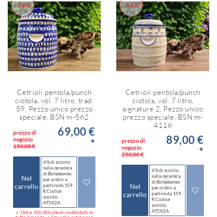
-54%
-64%
Cetrioli pentola/punch
Cetrioli pentola/punch
ciotola, vol. 7 litro, trad.
ciotola, vol. 7 litro,
59, Pezzo unico prezzo
signature 2, Pezzo unico
speciale, BSN m-562
prezzo speciale, BSN m-
4116
69,00 €
prezzo di
89,00 €
negozio
*
prezzo di
150,00 €
negozio
*
250,00 €
6% di sconto
sulla ceramica
6% di sconto
di Bolesławiec
sulla ceramica
Nel
per ordini a
di Bolesławiec
carrello
partire da 159
Nel
per ordini a
€ Codice
carrello
partire da 159
sconto:
€ Codice
AT5X2A
sconto:
AT5X2A
✓ Oltre 100.000 clienti soddisfatti in