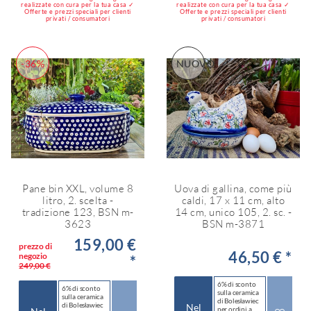
realizzate con cura per la tua casa ✓
realizzate con cura per la tua casa ✓
Offerte e prezzi speciali per clienti
Offerte e prezzi speciali per clienti
privati / consumatori
privati / consumatori
-36%
NUOVO
Pane bin XXL, volume 8
Uova di gallina, come più
litro, 2. scelta -
caldi, 17 x 11 cm, alto
tradizione 123, BSN m-
14 cm, unico 105, 2. sc. -
3623
BSN m-3871
159,00 €
prezzo di
46,50 € *
negozio
*
249,00 €
6% di sconto
6% di sconto
sulla ceramica
sulla ceramica
di Bolesławiec
di Bolesławiec
Nel
per ordini a