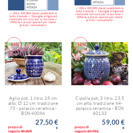
€ Codice
AT5X2A
sconto:
AT5X2A
✓ Oltre 100.000 clienti soddisfatti in
tutto il mondo ✓ Stoviglie artigianali
✓ Oltre 100.000 clienti soddisfatti in
realizzate con cura per la tua casa ✓
tutto il mondo ✓ Stoviglie artigianali
Offerte e prezzi speciali per clienti
realizzate con cura per la tua casa ✓
privati / consumatori
Offerte e prezzi speciali per clienti
privati / consumatori
-44%
-16%
Aglio pot, 1 litro, 18 cm
Cipolla pot, 3 litro, 23,5
alto, Ø 12 cm, tradizione
cm alto, tradizione 64-
73 - polacco ceramica -
polacco ceramica - BSN
BSN 40086
40133
27,50 €
59,00 €
prezzo di
prezzo di
*
*
negozio
49,00 €
negozio
69,95 €