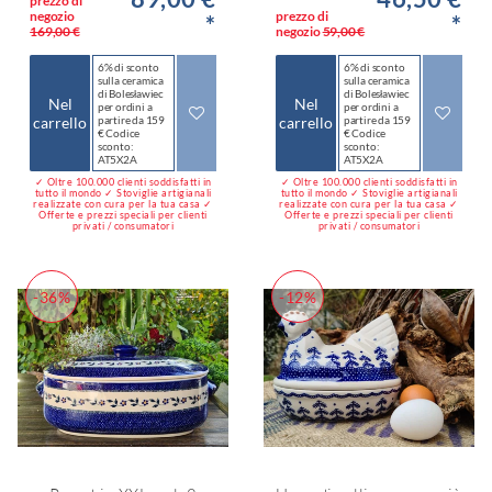
prezzo di
negozio
prezzo di
*
*
169,00 €
negozio
59,00 €
6% di sconto
6% di sconto
sulla ceramica
sulla ceramica
di Bolesławiec
di Bolesławiec
Nel
Nel
per ordini a
per ordini a
carrello
partire da 159
carrello
partire da 159
€ Codice
€ Codice
sconto:
sconto:
AT5X2A
AT5X2A
✓ Oltre 100.000 clienti soddisfatti in
✓ Oltre 100.000 clienti soddisfatti in
tutto il mondo ✓ Stoviglie artigianali
tutto il mondo ✓ Stoviglie artigianali
realizzate con cura per la tua casa ✓
realizzate con cura per la tua casa ✓
Offerte e prezzi speciali per clienti
Offerte e prezzi speciali per clienti
privati / consumatori
privati / consumatori
-36%
-12%