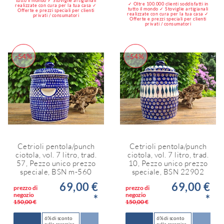
tutto il mondo ✓ Stoviglie artigianali
✓ Oltre 100.000 clienti soddisfatti in
realizzate con cura per la tua casa ✓
tutto il mondo ✓ Stoviglie artigianali
Offerte e prezzi speciali per clienti
realizzate con cura per la tua casa ✓
privati / consumatori
Offerte e prezzi speciali per clienti
privati / consumatori
-54%
-54%
Cetrioli pentola/punch
Cetrioli pentola/punch
ciotola, vol. 7 litro, trad.
ciotola, vol. 7 litro, trad.
57, Pezzo unico prezzo
10, Pezzo unico prezzo
speciale, BSN m-560
speciale, BSN 22902
69,00 €
69,00 €
prezzo di
prezzo di
negozio
negozio
*
*
150,00 €
150,00 €
6% di sconto
6% di sconto