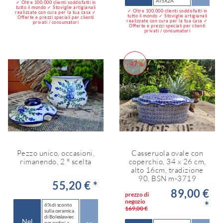
AT5X2A
✓ Oltre 100.000 clienti soddisfatti in
tutto il mondo ✓ Stoviglie artigianali
✓ Oltre 100.000 clienti soddisfatti in
realizzate con cura per la tua casa ✓
tutto il mondo ✓ Stoviglie artigianali
Offerte e prezzi speciali per clienti
realizzate con cura per la tua casa ✓
privati / consumatori
Offerte e prezzi speciali per clienti
privati / consumatori
-47%
Pezzo unico, occasioni,
Casseruola ovale con
rimanendo, 2 ° scelta
coperchio, 34 x 26 cm,
alto 16cm, tradizione
90, BSN m-3719
55,20 € *
89,00 €
prezzo di
negozio
*
6% di sconto
169,00 €
sulla ceramica
di Bolesławiec
Nel
per ordini a