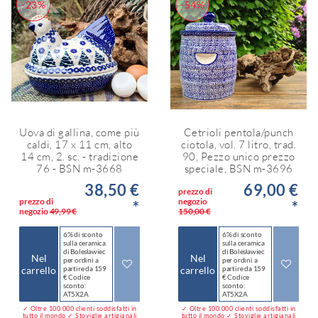
-23%
-54%
Uova di gallina, come più
Cetrioli pentola/punch
caldi, 17 x 11 cm, alto
ciotola, vol. 7 litro, trad.
14 cm, 2. sc. - tradizione
90, Pezzo unico prezzo
76 - BSN m-3668
speciale, BSN m-3696
38,50 €
69,00 €
prezzo di
prezzo di
negozio
*
*
negozio
49,99 €
150,00 €
6% di sconto
6% di sconto
sulla ceramica
sulla ceramica
di Bolesławiec
di Bolesławiec
Nel
Nel
per ordini a
per ordini a
carrello
partire da 159
carrello
partire da 159
€ Codice
€ Codice
sconto:
sconto:
AT5X2A
AT5X2A
✓ Oltre 100.000 clienti soddisfatti in
✓ Oltre 100.000 clienti soddisfatti in
tutto il mondo ✓ Stoviglie artigianali
tutto il mondo ✓ Stoviglie artigianali