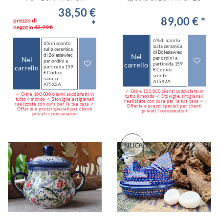
38,50 €
89,00 € *
prezzo di
*
negozio
43,99 €
6% di sconto
6% di sconto
sulla ceramica
sulla ceramica
di Bolesławiec
di Bolesławiec
Nel
per ordini a
Nel
per ordini a
carrello
partire da 159
carrello
partire da 159
€ Codice
€ Codice
sconto:
sconto:
AT5X2A
AT5X2A
✓ Oltre 100.000 clienti soddisfatti in
✓ Oltre 100.000 clienti soddisfatti in
tutto il mondo ✓ Stoviglie artigianali
tutto il mondo ✓ Stoviglie artigianali
realizzate con cura per la tua casa ✓
realizzate con cura per la tua casa ✓
Offerte e prezzi speciali per clienti
Offerte e prezzi speciali per clienti
privati / consumatori
privati / consumatori
NUOVO