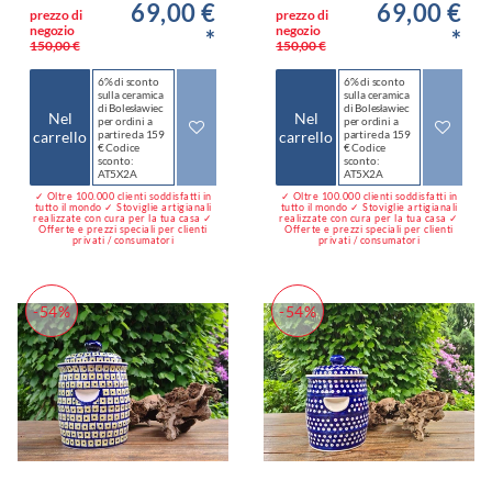
69,00 €
69,00 €
prezzo di
prezzo di
negozio
negozio
*
*
150,00 €
150,00 €
6% di sconto
6% di sconto
sulla ceramica
sulla ceramica
di Bolesławiec
di Bolesławiec
Nel
Nel
per ordini a
per ordini a
carrello
partire da 159
carrello
partire da 159
€ Codice
€ Codice
sconto:
sconto:
AT5X2A
AT5X2A
✓ Oltre 100.000 clienti soddisfatti in
✓ Oltre 100.000 clienti soddisfatti in
tutto il mondo ✓ Stoviglie artigianali
tutto il mondo ✓ Stoviglie artigianali
realizzate con cura per la tua casa ✓
realizzate con cura per la tua casa ✓
Offerte e prezzi speciali per clienti
Offerte e prezzi speciali per clienti
privati / consumatori
privati / consumatori
-54%
-54%