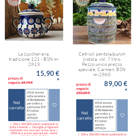
La zuccheriera,
Cetrioli pentola/punch
tradizione 121 - BSN m-
ciotola, vol. 7 litro,
2813
Pezzo unico prezzo
speciale, Carmen, BSN
15,90 €
m-2860
prezzo di
*
89,00 €
negozio
24,95 €
prezzo di
negozio
*
6% di sconto
250,00 €
sulla ceramica
di Bolesławiec
Nel
6% di sconto
per ordini a
sulla ceramica
carrello
partire da 159
di Bolesławiec
€ Codice
Nel
per ordini a
sconto:
carrello
partire da 159
AT5X2A
€ Codice
✓ Oltre 100.000 clienti soddisfatti in
sconto:
tutto il mondo ✓ Stoviglie artigianali
AT5X2A
realizzate con cura per la tua casa ✓
Offerte e prezzi speciali per clienti
✓ Oltre 100.000 clienti soddisfatti in