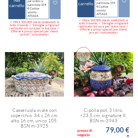
Nel
per ordini a
carrello
partire da 159
carrello
partire da 159
€ Codice
€ Codice
sconto:
sconto:
AT5X2A
AT5X2A
✓ Oltre 100.000 clienti soddisfatti in
✓ Oltre 100.000 clienti soddisfatti in
tutto il mondo ✓ Stoviglie artigianali
tutto il mondo ✓ Stoviglie artigianali
realizzate con cura per la tua casa ✓
realizzate con cura per la tua casa ✓
Offerte e prezzi speciali per clienti
Offerte e prezzi speciali per clienti
privati / consumatori
privati / consumatori
-43%
Casseruola ovale con
Cipolla pot, 3 litro,
coperchio, 34 x 26 cm,
↑23,5 cm, signature 8,
alto 16 cm, unico 105,
BSN m-3943
BSN m-3925
79,00 €
prezzo di
negozio
*