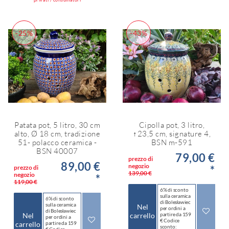
-25%
-43%
Patata pot, 5 litro, 30 cm
Cipolla pot, 3 litro,
alto, Ø 18 cm, tradizione
↑23,5 cm, signature 4,
51- polacco ceramica -
BSN m-591
BSN 40007
79,00 €
prezzo di
89,00 €
negozio
*
prezzo di
139,00 €
negozio
*
119,00 €
6% di sconto
sulla ceramica
6% di sconto
di Bolesławiec
sulla ceramica
Nel
per ordini a
di Bolesławiec
Nel
carrello
partire da 159
per ordini a
€ Codice
carrello
partire da 159
sconto: