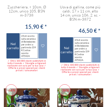
Zuccheriera, ↑ 10cm, Ø
Uova di gallina, come più
12cm, unico 105, BSN
caldi, 17 x 11 cm, alto
m-3738
14 cm, unico 106, 2. sc. -
BSN m-3872
15,90 € *
46,50 € *
6% di sconto
sulla ceramica
6% di sconto
di Bolesławiec
sulla ceramica
Nel
per ordini a
di Bolesławiec
carrello
partire da 159
Nel
per ordini a
€ Codice
carrello
partire da 159
sconto:
€ Codice
AT5X2A
sconto:
AT5X2A
✓ Oltre 100.000 clienti soddisfatti in
tutto il mondo ✓ Stoviglie artigianali
✓ Oltre 100.000 clienti soddisfatti in
realizzate con cura per la tua casa ✓
tutto il mondo ✓ Stoviglie artigianali
Offerte e prezzi speciali per clienti
realizzate con cura per la tua casa ✓
privati / consumatori
Offerte e prezzi speciali per clienti
privati / consumatori
-66%
-36%