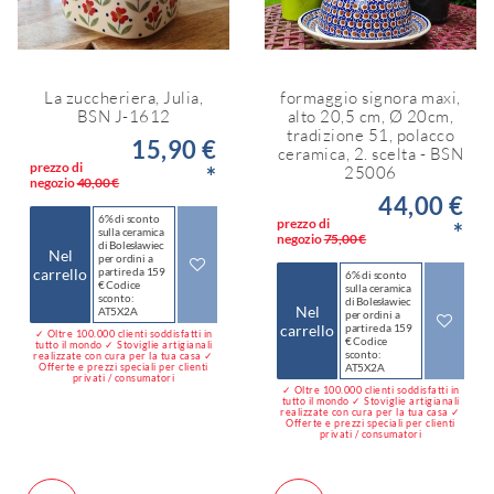
La zuccheriera, Julia,
formaggio signora maxi,
BSN J-1612
alto 20,5 cm, Ø 20cm,
tradizione 51, polacco
15,90 €
ceramica, 2. scelta - BSN
prezzo di
*
25006
negozio
40,00 €
44,00 €
6% di sconto
prezzo di
*
sulla ceramica
negozio
75,00 €
di Bolesławiec
Nel
per ordini a
carrello
partire da 159
6% di sconto
€ Codice
sulla ceramica
sconto:
di Bolesławiec
Nel
AT5X2A
per ordini a
carrello
partire da 159
✓ Oltre 100.000 clienti soddisfatti in
€ Codice
tutto il mondo ✓ Stoviglie artigianali
sconto:
realizzate con cura per la tua casa ✓
Offerte e prezzi speciali per clienti
AT5X2A
privati / consumatori
✓ Oltre 100.000 clienti soddisfatti in
tutto il mondo ✓ Stoviglie artigianali
realizzate con cura per la tua casa ✓
Offerte e prezzi speciali per clienti
privati / consumatori