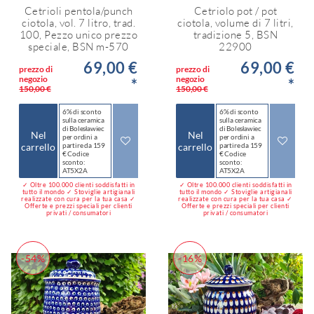
Cetrioli pentola/punch
Cetriolo pot / pot
ciotola, vol. 7 litro, trad.
ciotola, volume di 7 litri,
100, Pezzo unico prezzo
tradizione 5, BSN
speciale, BSN m-570
22900
69,00 €
69,00 €
prezzo di
prezzo di
negozio
negozio
*
*
150,00 €
150,00 €
6% di sconto
6% di sconto
sulla ceramica
sulla ceramica
di Bolesławiec
di Bolesławiec
Nel
Nel
per ordini a
per ordini a
carrello
partire da 159
carrello
partire da 159
€ Codice
€ Codice
sconto:
sconto:
AT5X2A
AT5X2A
✓ Oltre 100.000 clienti soddisfatti in
✓ Oltre 100.000 clienti soddisfatti in
tutto il mondo ✓ Stoviglie artigianali
tutto il mondo ✓ Stoviglie artigianali
realizzate con cura per la tua casa ✓
realizzate con cura per la tua casa ✓
Offerte e prezzi speciali per clienti
Offerte e prezzi speciali per clienti
privati / consumatori
privati / consumatori
-54%
-16%