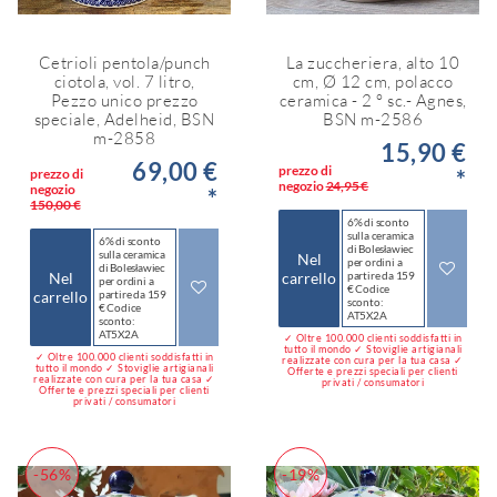
Cetrioli pentola/punch
La zuccheriera, alto 10
ciotola, vol. 7 litro,
cm, Ø 12 cm, polacco
Pezzo unico prezzo
ceramica - 2 ° sc.- Agnes,
speciale, Adelheid, BSN
BSN m-2586
m-2858
15,90 €
69,00 €
prezzo di
*
prezzo di
negozio
24,95 €
negozio
*
150,00 €
6% di sconto
sulla ceramica
6% di sconto
di Bolesławiec
sulla ceramica
Nel
per ordini a
di Bolesławiec
Nel
carrello
partire da 159
per ordini a
€ Codice
carrello
partire da 159
sconto:
€ Codice
AT5X2A
sconto:
AT5X2A
✓ Oltre 100.000 clienti soddisfatti in
tutto il mondo ✓ Stoviglie artigianali
✓ Oltre 100.000 clienti soddisfatti in
realizzate con cura per la tua casa ✓
tutto il mondo ✓ Stoviglie artigianali
Offerte e prezzi speciali per clienti
realizzate con cura per la tua casa ✓
privati / consumatori
Offerte e prezzi speciali per clienti
privati / consumatori
-56%
-19%