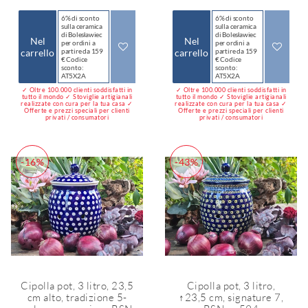
6% di sconto
6% di sconto
sulla ceramica
sulla ceramica
di Bolesławiec
di Bolesławiec
Nel
Nel
per ordini a
per ordini a
carrello
partire da 159
carrello
partire da 159
€ Codice
€ Codice
sconto:
sconto:
AT5X2A
AT5X2A
✓ Oltre 100.000 clienti soddisfatti in
✓ Oltre 100.000 clienti soddisfatti in
tutto il mondo ✓ Stoviglie artigianali
tutto il mondo ✓ Stoviglie artigianali
realizzate con cura per la tua casa ✓
realizzate con cura per la tua casa ✓
Offerte e prezzi speciali per clienti
Offerte e prezzi speciali per clienti
privati / consumatori
privati / consumatori
-16%
-43%
Cipolla pot, 3 litro, 23,5
Cipolla pot, 3 litro,
cm alto, tradizione 5-
↑23,5 cm, signature 7,