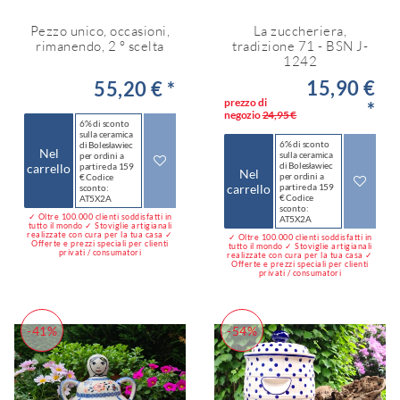
Pezzo unico, occasioni,
La zuccheriera,
rimanendo, 2 ° scelta
tradizione 71 - BSN J-
1242
15,90 €
55,20 € *
prezzo di
*
negozio
24,95 €
6% di sconto
sulla ceramica
6% di sconto
di Bolesławiec
Nel
sulla ceramica
per ordini a
di Bolesławiec
carrello
partire da 159
Nel
per ordini a
€ Codice
carrello
partire da 159
sconto:
€ Codice
AT5X2A
sconto:
✓ Oltre 100.000 clienti soddisfatti in
AT5X2A
tutto il mondo ✓ Stoviglie artigianali
realizzate con cura per la tua casa ✓
✓ Oltre 100.000 clienti soddisfatti in
Offerte e prezzi speciali per clienti
tutto il mondo ✓ Stoviglie artigianali
privati / consumatori
realizzate con cura per la tua casa ✓
Offerte e prezzi speciali per clienti
privati / consumatori
-41%
-54%