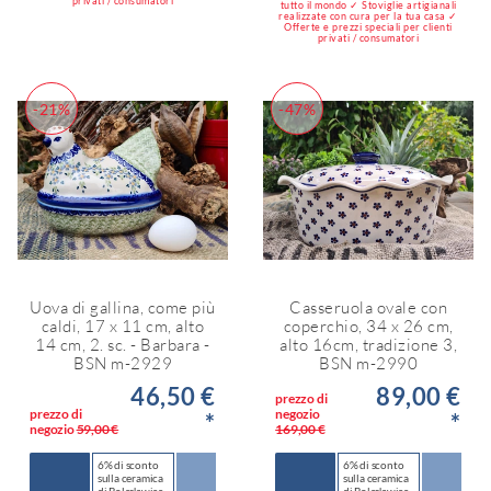
privati / consumatori
tutto il mondo ✓ Stoviglie artigianali
realizzate con cura per la tua casa ✓
Offerte e prezzi speciali per clienti
privati / consumatori
-21%
-47%
Uova di gallina, come più
Casseruola ovale con
caldi, 17 x 11 cm, alto
coperchio, 34 x 26 cm,
14 cm, 2. sc. - Barbara -
alto 16cm, tradizione 3,
BSN m-2929
BSN m-2990
46,50 €
89,00 €
prezzo di
prezzo di
negozio
*
*
negozio
59,00 €
169,00 €
6% di sconto
6% di sconto
sulla ceramica
sulla ceramica
di Bolesławiec
di Bolesławiec