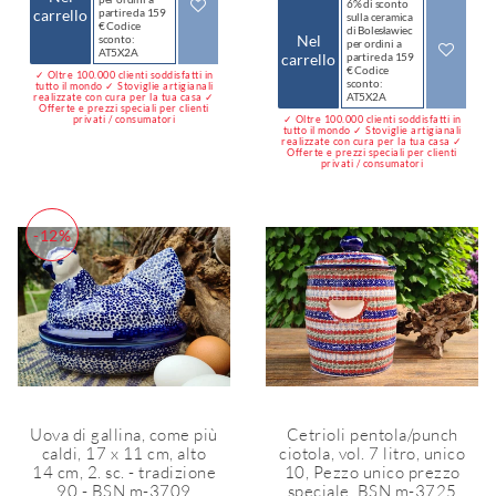
6% di sconto
carrello
partire da 159
sulla ceramica
€ Codice
di Bolesławiec
Nel
sconto:
per ordini a
AT5X2A
carrello
partire da 159
€ Codice
✓ Oltre 100.000 clienti soddisfatti in
sconto:
tutto il mondo ✓ Stoviglie artigianali
AT5X2A
realizzate con cura per la tua casa ✓
Offerte e prezzi speciali per clienti
privati / consumatori
✓ Oltre 100.000 clienti soddisfatti in
tutto il mondo ✓ Stoviglie artigianali
realizzate con cura per la tua casa ✓
Offerte e prezzi speciali per clienti
privati / consumatori
-12%
Uova di gallina, come più
Cetrioli pentola/punch
caldi, 17 x 11 cm, alto
ciotola, vol. 7 litro, unico
14 cm, 2. sc. - tradizione
10, Pezzo unico prezzo
90 - BSN m-3709
speciale, BSN m-3725