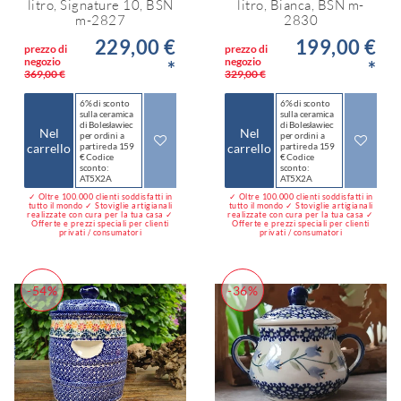
litro, Signature 10, BSN
litro, Bianca, BSN m-
m-2827
2830
229,00 €
199,00 €
prezzo di
prezzo di
negozio
negozio
*
*
369,00 €
329,00 €
6% di sconto
6% di sconto
sulla ceramica
sulla ceramica
di Bolesławiec
di Bolesławiec
Nel
Nel
per ordini a
per ordini a
carrello
partire da 159
carrello
partire da 159
€ Codice
€ Codice
sconto:
sconto:
AT5X2A
AT5X2A
✓ Oltre 100.000 clienti soddisfatti in
✓ Oltre 100.000 clienti soddisfatti in
tutto il mondo ✓ Stoviglie artigianali
tutto il mondo ✓ Stoviglie artigianali
realizzate con cura per la tua casa ✓
realizzate con cura per la tua casa ✓
Offerte e prezzi speciali per clienti
Offerte e prezzi speciali per clienti
privati / consumatori
privati / consumatori
-54%
-36%