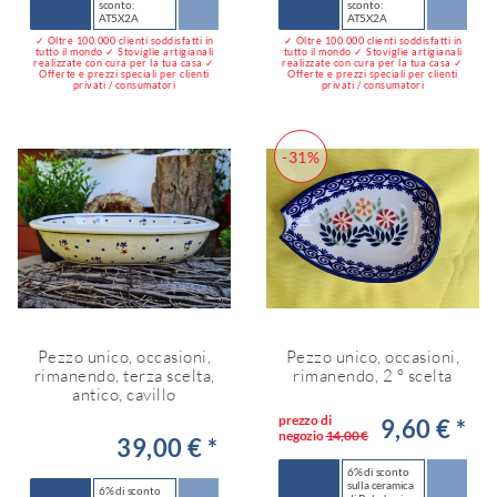
sconto:
sconto:
AT5X2A
AT5X2A
✓ Oltre 100.000 clienti soddisfatti in
✓ Oltre 100.000 clienti soddisfatti in
tutto il mondo ✓ Stoviglie artigianali
tutto il mondo ✓ Stoviglie artigianali
realizzate con cura per la tua casa ✓
realizzate con cura per la tua casa ✓
Offerte e prezzi speciali per clienti
Offerte e prezzi speciali per clienti
privati / consumatori
privati / consumatori
-31%
Pezzo unico, occasioni,
Pezzo unico, occasioni,
rimanendo, terza scelta,
rimanendo, 2 ° scelta
antico, cavillo
prezzo di
9,60 € *
negozio
14,00 €
39,00 € *
6% di sconto
sulla ceramica
6% di sconto