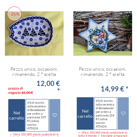
-25%
Pezzo unico, occasioni,
Pezzo unico, occasioni,
rimanendo, 2 ° scelta
rimanendo, 2 ° scelta
12,00 €
14,99 € *
prezzo di
*
negozio
16,00 €
6% di sconto
6% di sconto
sulla ceramica
sulla ceramica
di Bolesławiec
di Bolesławiec
Nel
per ordini a
Nel
per ordini a
carrello
partire da 159
carrello
partire da 159
€ Codice
€ Codice
sconto:
sconto:
AT5X2A
AT5X2A
✓ Oltre 100.000 clienti soddisfatti in
✓ Oltre 100.000 clienti soddisfatti in
tutto il mondo ✓ Stoviglie artigianali