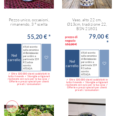
Pezzo unico, occasioni,
Vaso, alto 22 cm,
rimanendo, 3 ° scelta
Ø13cm, tradizione 22,
BSN 21801
79,00 €
55,20 € *
prezzo di
negozio
*
152,00 €
6% di sconto
sulla ceramica
6% di sconto
di Bolesławiec
Nel
sulla ceramica
per ordini a
di Bolesławiec
carrello
partire da 159
Nel
per ordini a
€ Codice
carrello
partire da 159
sconto:
€ Codice
AT5X2A
sconto:
✓ Oltre 100.000 clienti soddisfatti in
AT5X2A
tutto il mondo ✓ Stoviglie artigianali
realizzate con cura per la tua casa ✓
✓ Oltre 100.000 clienti soddisfatti in
Offerte e prezzi speciali per clienti
tutto il mondo ✓ Stoviglie artigianali
privati / consumatori
realizzate con cura per la tua casa ✓
Offerte e prezzi speciali per clienti
privati / consumatori
-48%