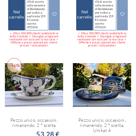
6% di sconto
6% di sconto
sulla ceramica
sulla ceramica
di Bolesławiec
di Bolesławiec
Nel
Nel
per ordini a
per ordini a
carrello
partire da 159
carrello
partire da 159
€ Codice
€ Codice
sconto:
sconto:
AT5X2A
AT5X2A
✓ Oltre 100.000 clienti soddisfatti in
✓ Oltre 100.000 clienti soddisfatti in
tutto il mondo ✓ Stoviglie artigianali
tutto il mondo ✓ Stoviglie artigianali
realizzate con cura per la tua casa ✓
realizzate con cura per la tua casa ✓
Offerte e prezzi speciali per clienti
Offerte e prezzi speciali per clienti
privati / consumatori
privati / consumatori
-46%
Pezzo unico, occasioni,
Pezzo unico, occasioni,
rimanendo, 2 ° scelta
rimanendo, 2 ° scelta,
Unikat 4
53,28 €