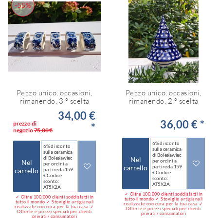
-55%
Pezzo unico, occasioni,
Pezzo unico, occasioni,
rimanendo, 3 ° scelta
rimanendo, 2 ° scelta
34,00 €
36,00 € *
prezzo di
*
negozio
75,00 €
6% di sconto
6% di sconto
sulla ceramica
sulla ceramica
di Bolesławiec
di Bolesławiec
Nel
per ordini a
Nel
per ordini a
carrello
partire da 159
carrello
partire da 159
€ Codice
€ Codice
sconto:
sconto:
AT5X2A
AT5X2A
✓ Oltre 100.000 clienti soddisfatti in
✓ Oltre 100.000 clienti soddisfatti in
tutto il mondo ✓ Stoviglie artigianali
tutto il mondo ✓ Stoviglie artigianali
realizzate con cura per la tua casa ✓
realizzate con cura per la tua casa ✓
Offerte e prezzi speciali per clienti
Offerte e prezzi speciali per clienti
privati / consumatori
privati / consumatori