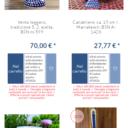
Vento leggero,
Candeliere, ca. 19 cm ↑,
tradizione 5, 2. scelta,
Marrakesch, BSN A-
BSN m-599
1426
70,00 € *
27,77 € *
6% di sconto
6% di sconto
sulla ceramica
sulla ceramica
di Bolesławiec
di Bolesławiec
Nel
Nel
per ordini a
per ordini a
carrello
partire da 159
carrello
partire da 159
€ Codice
€ Codice
sconto:
sconto:
AT5X2A
AT5X2A
✓ Oltre 100.000 clienti soddisfatti in
✓ Oltre 100.000 clienti soddisfatti in
tutto il mondo ✓ Stoviglie artigianali
tutto il mondo ✓ Stoviglie artigianali
realizzate con cura per la tua casa ✓
realizzate con cura per la tua casa ✓
Offerte e prezzi speciali per clienti
Offerte e prezzi speciali per clienti
privati / consumatori
privati / consumatori
-32%