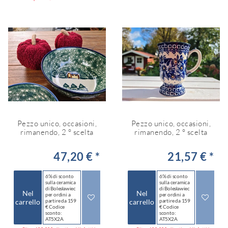
Pezzo unico, occasioni,
Pezzo unico, occasioni,
rimanendo, 2 ° scelta
rimanendo, 2 ° scelta
47,20 € *
21,57 € *
6% di sconto
6% di sconto
sulla ceramica
sulla ceramica
di Bolesławiec
di Bolesławiec
Nel
Nel
per ordini a
per ordini a
carrello
partire da 159
carrello
partire da 159
€ Codice
€ Codice
sconto:
sconto:
AT5X2A
AT5X2A