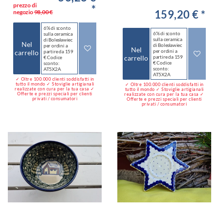
prezzo di
*
159,20 € *
negozio
98,00 €
6% di sconto
6% di sconto
sulla ceramica
sulla ceramica
di Bolesławiec
Nel
di Bolesławiec
per ordini a
Nel
per ordini a
carrello
partire da 159
carrello
partire da 159
€ Codice
€ Codice
sconto:
sconto:
AT5X2A
AT5X2A
✓ Oltre 100.000 clienti soddisfatti in
tutto il mondo ✓ Stoviglie artigianali
✓ Oltre 100.000 clienti soddisfatti in
realizzate con cura per la tua casa ✓
tutto il mondo ✓ Stoviglie artigianali
Offerte e prezzi speciali per clienti
realizzate con cura per la tua casa ✓
privati / consumatori
Offerte e prezzi speciali per clienti
privati / consumatori