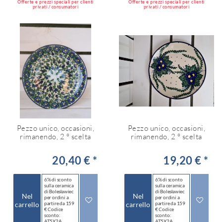
Offerte e prezzi speciali per clienti
Offerte e prezzi speciali per clienti
privati / consumatori
privati / consumatori
Pezzo unico, occasioni,
Pezzo unico, occasioni,
rimanendo, 2 ° scelta
rimanendo, 2 ° scelta
20,40 € *
19,20 € *
6% di sconto
6% di sconto
sulla ceramica
sulla ceramica
di Bolesławiec
di Bolesławiec
Nel
Nel
per ordini a
per ordini a
carrello
partire da 159
carrello
partire da 159
€ Codice
€ Codice
sconto:
sconto:
AT5X2A
AT5X2A