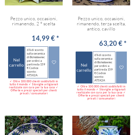
Pezzo unico, occasioni,
Pezzo unico, occasioni,
rimanendo, 2 ° scelta
rimanendo, terza scelta,
antico, cavillo
14,99 € *
63,20 € *
6% di sconto
sulla ceramica
6% di sconto
di Bolesławiec
sulla ceramica
Nel
per ordini a
di Bolesławiec
carrello
partire da 159
Nel
per ordini a
€ Codice
carrello
partire da 159
sconto:
€ Codice
AT5X2A
sconto:
AT5X2A
✓ Oltre 100.000 clienti soddisfatti in
tutto il mondo ✓ Stoviglie artigianali
✓ Oltre 100.000 clienti soddisfatti in
realizzate con cura per la tua casa ✓
tutto il mondo ✓ Stoviglie artigianali
Offerte e prezzi speciali per clienti
realizzate con cura per la tua casa ✓
privati / consumatori
Offerte e prezzi speciali per clienti
privati / consumatori