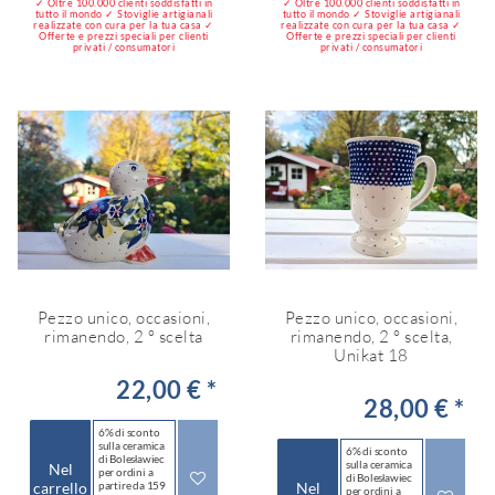
✓ Oltre 100.000 clienti soddisfatti in
✓ Oltre 100.000 clienti soddisfatti in
tutto il mondo ✓ Stoviglie artigianali
tutto il mondo ✓ Stoviglie artigianali
realizzate con cura per la tua casa ✓
realizzate con cura per la tua casa ✓
Offerte e prezzi speciali per clienti
Offerte e prezzi speciali per clienti
privati / consumatori
privati / consumatori
Pezzo unico, occasioni,
Pezzo unico, occasioni,
rimanendo, 2 ° scelta
rimanendo, 2 ° scelta,
Unikat 18
22,00 € *
28,00 € *
6% di sconto
sulla ceramica
6% di sconto
di Bolesławiec
sulla ceramica
Nel
per ordini a
di Bolesławiec
carrello
partire da 159
Nel
per ordini a