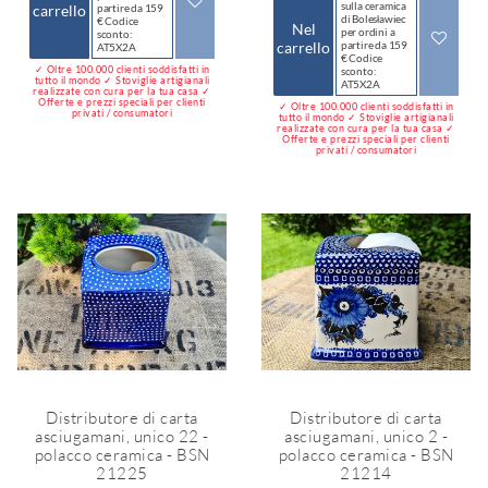
sulla ceramica
carrello
partire da 159
di Bolesławiec
€ Codice
Nel
per ordini a
sconto:
carrello
partire da 159
AT5X2A
€ Codice
✓ Oltre 100.000 clienti soddisfatti in
sconto:
tutto il mondo ✓ Stoviglie artigianali
AT5X2A
realizzate con cura per la tua casa ✓
Offerte e prezzi speciali per clienti
✓ Oltre 100.000 clienti soddisfatti in
privati / consumatori
tutto il mondo ✓ Stoviglie artigianali
realizzate con cura per la tua casa ✓
Offerte e prezzi speciali per clienti
privati / consumatori
Distributore di carta
Distributore di carta
asciugamani, unico 22 -
asciugamani, unico 2 -
polacco ceramica - BSN
polacco ceramica - BSN
21225
21214