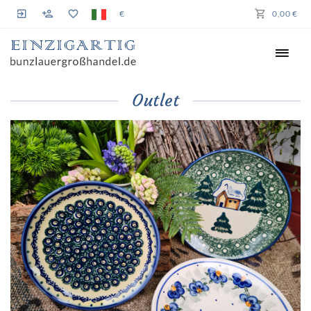
€
0,00 €
Outlet