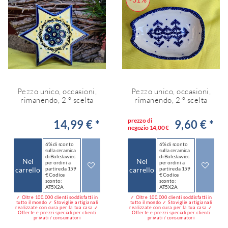
Pezzo unico, occasioni,
Pezzo unico, occasioni,
rimanendo, 2 ° scelta
rimanendo, 2 ° scelta
prezzo di
14,99 € *
9,60 € *
negozio
14,00 €
6% di sconto
6% di sconto
sulla ceramica
sulla ceramica
di Bolesławiec
di Bolesławiec
Nel
Nel
per ordini a
per ordini a
carrello
partire da 159
carrello
partire da 159
€ Codice
€ Codice
sconto:
sconto:
AT5X2A
AT5X2A
✓ Oltre 100.000 clienti soddisfatti in
✓ Oltre 100.000 clienti soddisfatti in
tutto il mondo ✓ Stoviglie artigianali
tutto il mondo ✓ Stoviglie artigianali
realizzate con cura per la tua casa ✓
realizzate con cura per la tua casa ✓
Offerte e prezzi speciali per clienti
Offerte e prezzi speciali per clienti
privati / consumatori
privati / consumatori