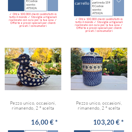
€ Codice
carrello
partire da 159
sconto:
€ Codice
AT5X2A
sconto:
AT5X2A
✓ Oltre 100.000 clienti soddisfatti in
tutto il mondo ✓ Stoviglie artigianali
✓ Oltre 100.000 clienti soddisfatti in
realizzate con cura per la tua casa ✓
tutto il mondo ✓ Stoviglie artigianali
Offerte e prezzi speciali per clienti
realizzate con cura per la tua casa ✓
privati / consumatori
Offerte e prezzi speciali per clienti
privati / consumatori
Pezzo unico, occasioni,
Pezzo unico, occasioni,
rimanendo, 2 ° scelta
rimanendo, 2 ° scelta
16,00 € *
103,20 € *