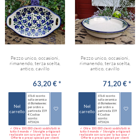
Pezzo unico, occasioni,
Pezzo unico, occasioni,
rimanendo, terza scelta,
rimanendo, terza scelta,
antico, cavillo
antico, cavillo
63,20 € *
71,20 € *
6% di sconto
6% di sconto
sulla ceramica
sulla ceramica
di Bolesławiec
di Bolesławiec
Nel
Nel
per ordini a
per ordini a
carrello
partire da 159
carrello
partire da 159
€ Codice
€ Codice
sconto:
sconto:
AT5X2A
AT5X2A
✓ Oltre 100.000 clienti soddisfatti in
✓ Oltre 100.000 clienti soddisfatti in
tutto il mondo ✓ Stoviglie artigianali
tutto il mondo ✓ Stoviglie artigianali
realizzate con cura per la tua casa ✓
realizzate con cura per la tua casa ✓
Offerte e prezzi speciali per clienti
Offerte e prezzi speciali per clienti