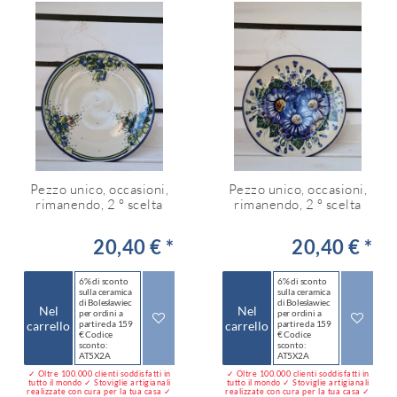
Pezzo unico, occasioni,
Pezzo unico, occasioni,
rimanendo, 2 ° scelta
rimanendo, 2 ° scelta
20,40 € *
20,40 € *
6% di sconto
6% di sconto
sulla ceramica
sulla ceramica
di Bolesławiec
di Bolesławiec
Nel
Nel
per ordini a
per ordini a
carrello
partire da 159
carrello
partire da 159
€ Codice
€ Codice
sconto:
sconto:
AT5X2A
AT5X2A
✓ Oltre 100.000 clienti soddisfatti in
✓ Oltre 100.000 clienti soddisfatti in
tutto il mondo ✓ Stoviglie artigianali
tutto il mondo ✓ Stoviglie artigianali
realizzate con cura per la tua casa ✓
realizzate con cura per la tua casa ✓