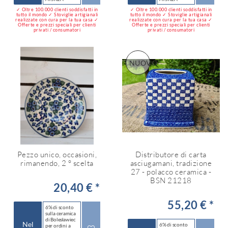
✓ Oltre 100.000 clienti soddisfatti in
✓ Oltre 100.000 clienti soddisfatti in
tutto il mondo ✓ Stoviglie artigianali
tutto il mondo ✓ Stoviglie artigianali
realizzate con cura per la tua casa ✓
realizzate con cura per la tua casa ✓
Offerte e prezzi speciali per clienti
Offerte e prezzi speciali per clienti
privati / consumatori
privati / consumatori
NUOVO
Pezzo unico, occasioni,
Distributore di carta
rimanendo, 2 ° scelta
asciugamani, tradizione
27 - polacco ceramica -
BSN 21218
20,40 € *
55,20 € *
6% di sconto
sulla ceramica
di Bolesławiec
Nel
6% di sconto
per ordini a