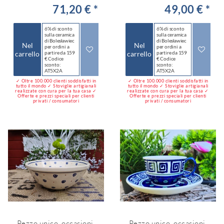
71,20 € *
49,00 € *
6% di sconto
6% di sconto
sulla ceramica
sulla ceramica
di Bolesławiec
di Bolesławiec
Nel
Nel
per ordini a
per ordini a
carrello
partire da 159
carrello
partire da 159
€ Codice
€ Codice
sconto:
sconto:
AT5X2A
AT5X2A
✓ Oltre 100.000 clienti soddisfatti in
✓ Oltre 100.000 clienti soddisfatti in
tutto il mondo ✓ Stoviglie artigianali
tutto il mondo ✓ Stoviglie artigianali
realizzate con cura per la tua casa ✓
realizzate con cura per la tua casa ✓
Offerte e prezzi speciali per clienti
Offerte e prezzi speciali per clienti
privati / consumatori
privati / consumatori
Pezzo unico, occasioni,
Pezzo unico, occasioni,