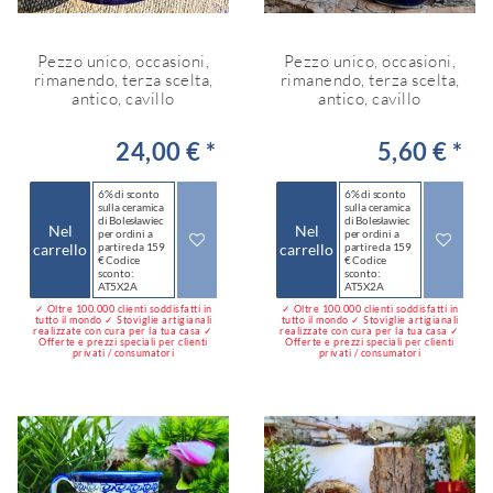
Pezzo unico, occasioni,
Pezzo unico, occasioni,
rimanendo, terza scelta,
rimanendo, terza scelta,
antico, cavillo
antico, cavillo
24,00 € *
5,60 € *
6% di sconto
6% di sconto
sulla ceramica
sulla ceramica
di Bolesławiec
di Bolesławiec
Nel
Nel
per ordini a
per ordini a
carrello
partire da 159
carrello
partire da 159
€ Codice
€ Codice
sconto:
sconto:
AT5X2A
AT5X2A
✓ Oltre 100.000 clienti soddisfatti in
✓ Oltre 100.000 clienti soddisfatti in
tutto il mondo ✓ Stoviglie artigianali
tutto il mondo ✓ Stoviglie artigianali
realizzate con cura per la tua casa ✓
realizzate con cura per la tua casa ✓
Offerte e prezzi speciali per clienti
Offerte e prezzi speciali per clienti
privati / consumatori
privati / consumatori