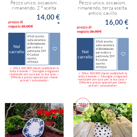
Pezzo unico, occasioni,
Pezzo unico, occasioni,
rimanendo, 2 ° scelta
rimanendo, terza scelta,
antico, cavillo
14,00 €
16,00 €
prezzo di
*
negozio
22,00 €
prezzo di
*
negozio
26,00 €
6% di sconto
sulla ceramica
6% di sconto
di Bolesławiec
sulla ceramica
Nel
per ordini a
di Bolesławiec
carrello
partire da 159
Nel
per ordini a
€ Codice
carrello
partire da 159
sconto:
€ Codice
AT5X2A
sconto:
AT5X2A
✓ Oltre 100.000 clienti soddisfatti in
tutto il mondo ✓ Stoviglie artigianali
✓ Oltre 100.000 clienti soddisfatti in
realizzate con cura per la tua casa ✓
tutto il mondo ✓ Stoviglie artigianali
Offerte e prezzi speciali per clienti
realizzate con cura per la tua casa ✓
privati / consumatori
Offerte e prezzi speciali per clienti
privati / consumatori
-48%