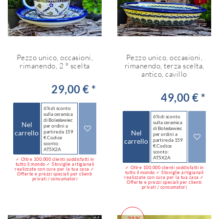
Pezzo unico, occasioni,
Pezzo unico, occasioni,
rimanendo, 2 ° scelta
rimanendo, terza scelta,
antico, cavillo
29,00 € *
49,00 € *
6% di sconto
sulla ceramica
6% di sconto
di Bolesławiec
sulla ceramica
Nel
per ordini a
di Bolesławiec
carrello
partire da 159
Nel
per ordini a
€ Codice
carrello
partire da 159
sconto:
€ Codice
AT5X2A
sconto:
AT5X2A
✓ Oltre 100.000 clienti soddisfatti in
tutto il mondo ✓ Stoviglie artigianali
✓ Oltre 100.000 clienti soddisfatti in
realizzate con cura per la tua casa ✓
tutto il mondo ✓ Stoviglie artigianali
Offerte e prezzi speciali per clienti
realizzate con cura per la tua casa ✓
privati / consumatori
Offerte e prezzi speciali per clienti
privati / consumatori
-31%