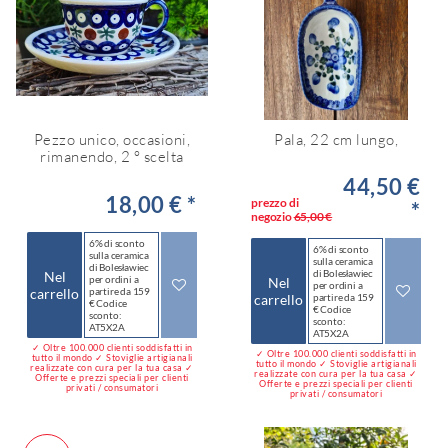
Pezzo unico, occasioni,
Pala, 22 cm lungo,
rimanendo, 2 ° scelta
44,50 €
18,00 € *
prezzo di
*
negozio
65,00 €
6% di sconto
6% di sconto
sulla ceramica
sulla ceramica
di Bolesławiec
di Bolesławiec
Nel
per ordini a
Nel
per ordini a
carrello
partire da 159
carrello
partire da 159
€ Codice
€ Codice
sconto:
sconto:
AT5X2A
AT5X2A
✓ Oltre 100.000 clienti soddisfatti in
✓ Oltre 100.000 clienti soddisfatti in
tutto il mondo ✓ Stoviglie artigianali
tutto il mondo ✓ Stoviglie artigianali
realizzate con cura per la tua casa ✓
realizzate con cura per la tua casa ✓
Offerte e prezzi speciali per clienti
Offerte e prezzi speciali per clienti
privati / consumatori
privati / consumatori