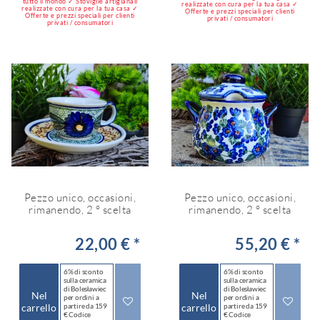
tutto il mondo ✓ Stoviglie artigianali
realizzate con cura per la tua casa ✓
realizzate con cura per la tua casa ✓
Offerte e prezzi speciali per clienti
Offerte e prezzi speciali per clienti
privati / consumatori
privati / consumatori
Pezzo unico, occasioni,
Pezzo unico, occasioni,
rimanendo, 2 ° scelta
rimanendo, 2 ° scelta
22,00 € *
55,20 € *
6% di sconto
6% di sconto
sulla ceramica
sulla ceramica
di Bolesławiec
di Bolesławiec
Nel
Nel
per ordini a
per ordini a
carrello
partire da 159
carrello
partire da 159
€ Codice
€ Codice