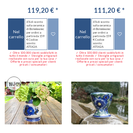
119,20 € *
111,20 € *
6% di sconto
6% di sconto
sulla ceramica
sulla ceramica
di Bolesławiec
di Bolesławiec
Nel
Nel
per ordini a
per ordini a
carrello
partire da 159
carrello
partire da 159
€ Codice
€ Codice
sconto:
sconto:
AT5X2A
AT5X2A
✓ Oltre 100.000 clienti soddisfatti in
✓ Oltre 100.000 clienti soddisfatti in
tutto il mondo ✓ Stoviglie artigianali
tutto il mondo ✓ Stoviglie artigianali
realizzate con cura per la tua casa ✓
realizzate con cura per la tua casa ✓
Offerte e prezzi speciali per clienti
Offerte e prezzi speciali per clienti
privati / consumatori
privati / consumatori
NUOVO