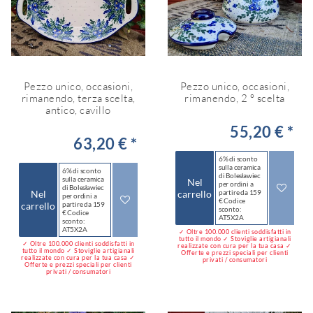
Pezzo unico, occasioni,
Pezzo unico, occasioni,
rimanendo, terza scelta,
rimanendo, 2 ° scelta
antico, cavillo
55,20 € *
63,20 € *
6% di sconto
sulla ceramica
6% di sconto
di Bolesławiec
sulla ceramica
Nel
per ordini a
di Bolesławiec
Nel
carrello
partire da 159
per ordini a
€ Codice
carrello
partire da 159
sconto:
€ Codice
AT5X2A
sconto:
AT5X2A
✓ Oltre 100.000 clienti soddisfatti in
tutto il mondo ✓ Stoviglie artigianali
✓ Oltre 100.000 clienti soddisfatti in
realizzate con cura per la tua casa ✓
tutto il mondo ✓ Stoviglie artigianali
Offerte e prezzi speciali per clienti
realizzate con cura per la tua casa ✓
privati / consumatori
Offerte e prezzi speciali per clienti
privati / consumatori