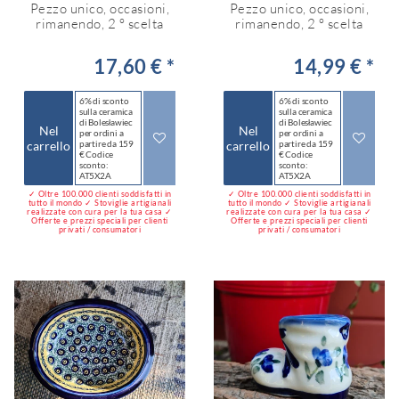
Pezzo unico, occasioni,
Pezzo unico, occasioni,
rimanendo, 2 ° scelta
rimanendo, 2 ° scelta
17,60 € *
14,99 € *
6% di sconto
6% di sconto
sulla ceramica
sulla ceramica
di Bolesławiec
di Bolesławiec
Nel
Nel
per ordini a
per ordini a
carrello
partire da 159
carrello
partire da 159
€ Codice
€ Codice
sconto:
sconto:
AT5X2A
AT5X2A
✓ Oltre 100.000 clienti soddisfatti in
✓ Oltre 100.000 clienti soddisfatti in
tutto il mondo ✓ Stoviglie artigianali
tutto il mondo ✓ Stoviglie artigianali
realizzate con cura per la tua casa ✓
realizzate con cura per la tua casa ✓
Offerte e prezzi speciali per clienti
Offerte e prezzi speciali per clienti
privati / consumatori
privati / consumatori