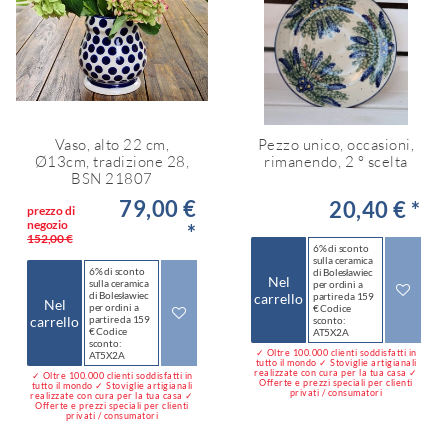
Vaso, alto 22 cm,
Pezzo unico, occasioni,
Ø13cm, tradizione 28,
rimanendo, 2 ° scelta
BSN 21807
79,00 €
20,40 € *
prezzo di
negozio
*
152,00 €
6% di sconto
sulla ceramica
6% di sconto
di Bolesławiec
Nel
sulla ceramica
per ordini a
di Bolesławiec
carrello
partire da 159
Nel
per ordini a
€ Codice
carrello
partire da 159
sconto:
€ Codice
AT5X2A
sconto:
✓ Oltre 100.000 clienti soddisfatti in
AT5X2A
tutto il mondo ✓ Stoviglie artigianali
realizzate con cura per la tua casa ✓
✓ Oltre 100.000 clienti soddisfatti in
Offerte e prezzi speciali per clienti
tutto il mondo ✓ Stoviglie artigianali
privati / consumatori
realizzate con cura per la tua casa ✓
Offerte e prezzi speciali per clienti
privati / consumatori