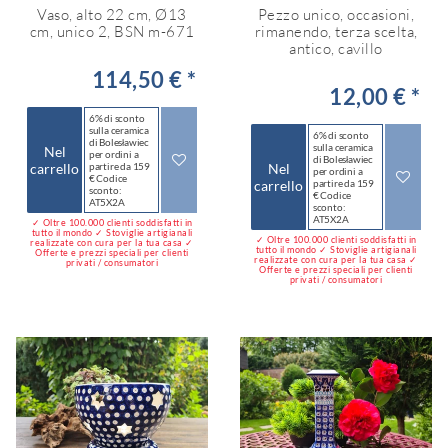
Vaso, alto 22 cm, Ø13
Pezzo unico, occasioni,
cm, unico 2, BSN m-671
rimanendo, terza scelta,
antico, cavillo
114,50 € *
12,00 € *
6% di sconto
sulla ceramica
6% di sconto
di Bolesławiec
sulla ceramica
Nel
per ordini a
di Bolesławiec
carrello
partire da 159
Nel
per ordini a
€ Codice
carrello
partire da 159
sconto:
€ Codice
AT5X2A
sconto:
AT5X2A
✓ Oltre 100.000 clienti soddisfatti in
tutto il mondo ✓ Stoviglie artigianali
✓ Oltre 100.000 clienti soddisfatti in
realizzate con cura per la tua casa ✓
tutto il mondo ✓ Stoviglie artigianali
Offerte e prezzi speciali per clienti
realizzate con cura per la tua casa ✓
privati / consumatori
Offerte e prezzi speciali per clienti
privati / consumatori