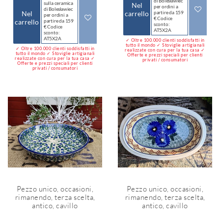
di Bolesławiec
sulla ceramica
Nel
per ordini a
di Bolesławiec
Nel
carrello
partire da 159
per ordini a
€ Codice
carrello
partire da 159
sconto:
€ Codice
AT5X2A
sconto:
AT5X2A
✓ Oltre 100.000 clienti soddisfatti in
tutto il mondo ✓ Stoviglie artigianali
✓ Oltre 100.000 clienti soddisfatti in
realizzate con cura per la tua casa ✓
tutto il mondo ✓ Stoviglie artigianali
Offerte e prezzi speciali per clienti
realizzate con cura per la tua casa ✓
privati / consumatori
Offerte e prezzi speciali per clienti
privati / consumatori
Pezzo unico, occasioni,
Pezzo unico, occasioni,
rimanendo, terza scelta,
rimanendo, terza scelta,
antico, cavillo
antico, cavillo