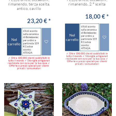
rimanendo, terza scelta,
rimanendo, 2 ° scelta
antico, cavillo
18,00 € *
23,20 € *
6% di sconto
sulla ceramica
6% di sconto
di Bolesławiec
sulla ceramica
Nel
per ordini a
di Bolesławiec
Nel
carrello
partire da 159
per ordini a
€ Codice
carrello
partire da 159
sconto:
€ Codice
AT5X2A
sconto:
AT5X2A
✓ Oltre 100.000 clienti soddisfatti in
tutto il mondo ✓ Stoviglie artigianali
✓ Oltre 100.000 clienti soddisfatti in
realizzate con cura per la tua casa ✓
tutto il mondo ✓ Stoviglie artigianali
Offerte e prezzi speciali per clienti
realizzate con cura per la tua casa ✓
privati / consumatori
Offerte e prezzi speciali per clienti
privati / consumatori