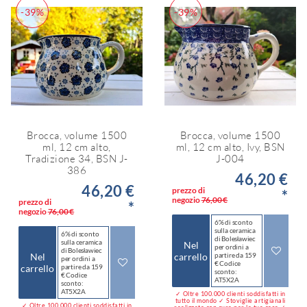
-39%
-39%
Brocca, volume 1500
Brocca, volume 1500
ml, 12 cm alto,
ml, 12 cm alto, Ivy, BSN
Tradizione 34, BSN J-
J-004
386
46,20 €
46,20 €
prezzo di
*
negozio
76,00 €
prezzo di
*
negozio
76,00 €
6% di sconto
sulla ceramica
6% di sconto
di Bolesławiec
sulla ceramica
Nel
per ordini a
di Bolesławiec
Nel
carrello
partire da 159
per ordini a
€ Codice
carrello
partire da 159
sconto:
€ Codice
AT5X2A
sconto:
AT5X2A
✓ Oltre 100.000 clienti soddisfatti in
tutto il mondo ✓ Stoviglie artigianali
✓ Oltre 100.000 clienti soddisfatti in