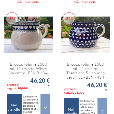
privati / consumatori
privati / consumatori
-39%
-39%
Brocca, volume 1500
Brocca, volume 1500
ml, 12 cm alto, White
ml, 12 cm alto,
Valentine, BSN R-104
Tradizione 5 - polacco
ceramica - BSN 7434
46,20 €
46,20 €
prezzo di
*
negozio
76,00 €
prezzo di
*
negozio
76,00 €
6% di sconto
sulla ceramica
6% di sconto
di Bolesławiec
sulla ceramica
Nel
per ordini a
di Bolesławiec
carrello
partire da 159
Nel
per ordini a
€ Codice
carrello
partire da 159