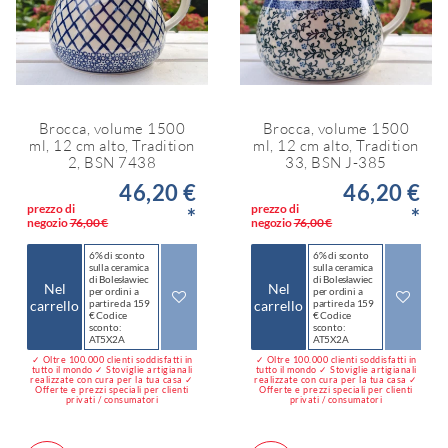
Brocca, volume 1500
Brocca, volume 1500
ml, 12 cm alto, Tradition
ml, 12 cm alto, Tradition
2, BSN 7438
33, BSN J-385
46,20 €
46,20 €
prezzo di
prezzo di
*
*
negozio
76,00 €
negozio
76,00 €
6% di sconto
6% di sconto
sulla ceramica
sulla ceramica
di Bolesławiec
di Bolesławiec
Nel
Nel
per ordini a
per ordini a
carrello
partire da 159
carrello
partire da 159
€ Codice
€ Codice
sconto:
sconto:
AT5X2A
AT5X2A
✓ Oltre 100.000 clienti soddisfatti in
✓ Oltre 100.000 clienti soddisfatti in
tutto il mondo ✓ Stoviglie artigianali
tutto il mondo ✓ Stoviglie artigianali
realizzate con cura per la tua casa ✓
realizzate con cura per la tua casa ✓
Offerte e prezzi speciali per clienti
Offerte e prezzi speciali per clienti
privati / consumatori
privati / consumatori