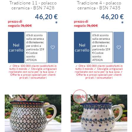
Tradizione 11 - polacco
Tradizione 4 - polacco
ceramica - BSN 7428
ceramica - BSN 7435
46,20 €
46,20 €
prezzo di
prezzo di
*
*
negozio
76,00 €
negozio
76,00 €
6% di sconto
6% di sconto
sulla ceramica
sulla ceramica
di Bolesławiec
di Bolesławiec
Nel
Nel
per ordini a
per ordini a
carrello
partire da 159
carrello
partire da 159
€ Codice
€ Codice
sconto:
sconto:
AT5X2A
AT5X2A
✓ Oltre 100.000 clienti soddisfatti in
✓ Oltre 100.000 clienti soddisfatti in
tutto il mondo ✓ Stoviglie artigianali
tutto il mondo ✓ Stoviglie artigianali
realizzate con cura per la tua casa ✓
realizzate con cura per la tua casa ✓
Offerte e prezzi speciali per clienti
Offerte e prezzi speciali per clienti
privati / consumatori
privati / consumatori
-39%