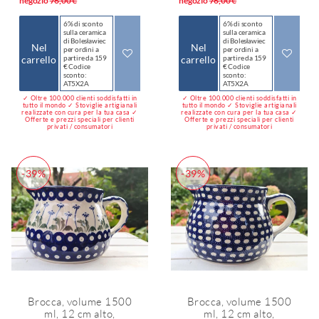
negozio
76,00 €
negozio
76,00 €
6% di sconto
6% di sconto
sulla ceramica
sulla ceramica
di Bolesławiec
di Bolesławiec
Nel
Nel
per ordini a
per ordini a
carrello
partire da 159
carrello
partire da 159
€ Codice
€ Codice
sconto:
sconto:
AT5X2A
AT5X2A
✓ Oltre 100.000 clienti soddisfatti in
✓ Oltre 100.000 clienti soddisfatti in
tutto il mondo ✓ Stoviglie artigianali
tutto il mondo ✓ Stoviglie artigianali
realizzate con cura per la tua casa ✓
realizzate con cura per la tua casa ✓
Offerte e prezzi speciali per clienti
Offerte e prezzi speciali per clienti
privati / consumatori
privati / consumatori
-39%
-39%
Brocca, volume 1500
Brocca, volume 1500
ml, 12 cm alto,
ml, 12 cm alto,