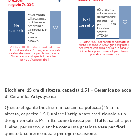
prezzo di
*
negozio
76,00 €
6% di sconto
sulla ceramica
6% di sconto
di Bolesławiec
sulla ceramica
Nel
per ordini a
di Bolesławiec
Nel
carrello
partire da 159
per ordini a
€ Codice
carrello
partire da 159
sconto:
€ Codice
AT5X2A
sconto:
AT5X2A
✓ Oltre 100.000 clienti soddisfatti in
tutto il mondo ✓ Stoviglie artigianali
✓ Oltre 100.000 clienti soddisfatti in
realizzate con cura per la tua casa ✓
tutto il mondo ✓ Stoviglie artigianali
Offerte e prezzi speciali per clienti
realizzate con cura per la tua casa ✓
privati / consumatori
Offerte e prezzi speciali per clienti
privati / consumatori
Bicchiere, 15 cm di altezza, capacità 1,5 l – Ceramica polacca
di Ceramika Artystyczna
Questo elegante bicchiere in
ceramica polacca
(15 cm di
altezza, capacità 1,5 l) unisce l'artigianato tradizionale a un
design versatile. Perfetto come
brocca per il latte
,
caraffa per
il vino
, per
succo
, o anche come una graziosa
vase per fiori
,
questo bicchiere è ideale per ogni occasione.