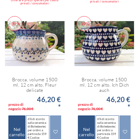
Offerte e prezzi speciali per clienti
privati / consumatori
privati / consumatori
-39%
-39%
Brocca, volume 1500
Brocca, volume 1500
ml, 12 cm alto, Fleur
ml, 12 cm alto, Ich Dich
delicate
auch
46,20 €
46,20 €
prezzo di
prezzo di
*
*
negozio
76,00 €
negozio
76,00 €
6% di sconto
6% di sconto
sulla ceramica
sulla ceramica
di Bolesławiec
di Bolesławiec
Nel
Nel
per ordini a
per ordini a
carrello
partire da 159
carrello
partire da 159
€ Codice
€ Codice