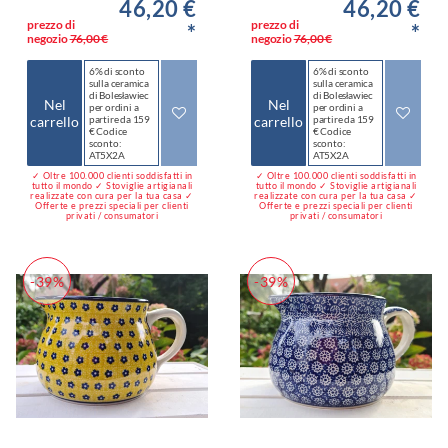
46,20 €
46,20 €
prezzo di
prezzo di
*
*
negozio
76,00 €
negozio
76,00 €
6% di sconto
6% di sconto
sulla ceramica
sulla ceramica
di Bolesławiec
di Bolesławiec
Nel
Nel
per ordini a
per ordini a
carrello
partire da 159
carrello
partire da 159
€ Codice
€ Codice
sconto:
sconto:
AT5X2A
AT5X2A
✓ Oltre 100.000 clienti soddisfatti in
✓ Oltre 100.000 clienti soddisfatti in
tutto il mondo ✓ Stoviglie artigianali
tutto il mondo ✓ Stoviglie artigianali
realizzate con cura per la tua casa ✓
realizzate con cura per la tua casa ✓
Offerte e prezzi speciali per clienti
Offerte e prezzi speciali per clienti
privati / consumatori
privati / consumatori
-39%
-39%