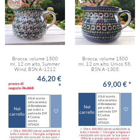
-39%
Brocca, volume 1500
Brocca, volume 1500
ml, 12 cm alto, Summer
ml, 12 cm alto, Unico 58,
Wind, BSN A-1212
BSN A-1305
46,20 €
69,00 € *
prezzo di
*
negozio
76,00 €
6% di sconto
6% di sconto
sulla ceramica
sulla ceramica
di Bolesławiec
di Bolesławiec
Nel
per ordini a
Nel
per ordini a
carrello
partire da 159
carrello
partire da 159
€ Codice
€ Codice
sconto:
sconto:
AT5X2A
AT5X2A
✓ Oltre 100.000 clienti soddisfatti in
✓ Oltre 100.000 clienti soddisfatti in
tutto il mondo ✓ Stoviglie artigianali
tutto il mondo ✓ Stoviglie artigianali
realizzate con cura per la tua casa ✓
realizzate con cura per la tua casa ✓
Offerte e prezzi speciali per clienti