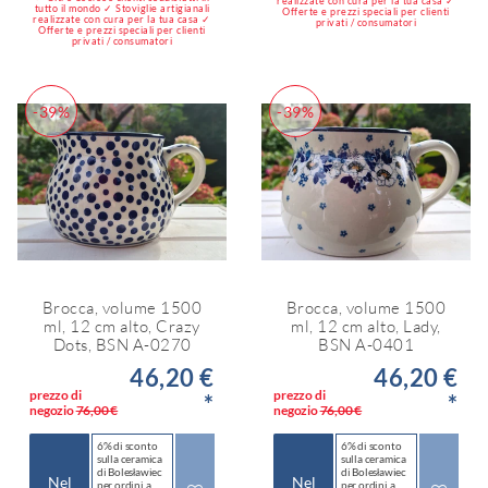
realizzate con cura per la tua casa ✓
tutto il mondo ✓ Stoviglie artigianali
Offerte e prezzi speciali per clienti
realizzate con cura per la tua casa ✓
privati / consumatori
Offerte e prezzi speciali per clienti
privati / consumatori
-39%
-39%
Brocca, volume 1500
Brocca, volume 1500
ml, 12 cm alto, Crazy
ml, 12 cm alto, Lady,
Dots, BSN A-0270
BSN A-0401
46,20 €
46,20 €
prezzo di
prezzo di
*
*
negozio
76,00 €
negozio
76,00 €
6% di sconto
6% di sconto
sulla ceramica
sulla ceramica
di Bolesławiec
di Bolesławiec
Nel
Nel
per ordini a
per ordini a