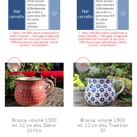
6% di sconto
6% di sconto
sulla ceramica
sulla ceramica
di Bolesławiec
di Bolesławiec
Nel
Nel
per ordini a
per ordini a
carrello
partire da 159
carrello
partire da 159
€ Codice
€ Codice
sconto:
sconto:
AT5X2A
AT5X2A
✓ Oltre 100.000 clienti soddisfatti in
✓ Oltre 100.000 clienti soddisfatti in
tutto il mondo ✓ Stoviglie artigianali
tutto il mondo ✓ Stoviglie artigianali
realizzate con cura per la tua casa ✓
realizzate con cura per la tua casa ✓
Offerte e prezzi speciali per clienti
Offerte e prezzi speciali per clienti
privati / consumatori
privati / consumatori
-39%
-39%
Brocca, volume 1500
Brocca, volume 1500
ml, 12 cm alto, Dekor
ml, 12 cm alto, Tradition
2691V
39