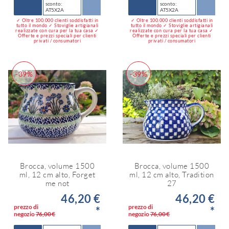
sconto:
sconto:
AT5X2A
AT5X2A
✓ Oltre 100.000 clienti soddisfatti in
✓ Oltre 100.000 clienti soddisfatti in
tutto il mondo ✓ Stoviglie artigianali
tutto il mondo ✓ Stoviglie artigianali
realizzate con cura per la tua casa ✓
realizzate con cura per la tua casa ✓
Offerte e prezzi speciali per clienti
Offerte e prezzi speciali per clienti
privati / consumatori
privati / consumatori
-39%
-39%
Brocca, volume 1500
Brocca, volume 1500
ml, 12 cm alto, Forget
ml, 12 cm alto, Tradition
me not
27
46,20 €
46,20 €
prezzo di
prezzo di
*
*
negozio
76,00 €
negozio
76,00 €