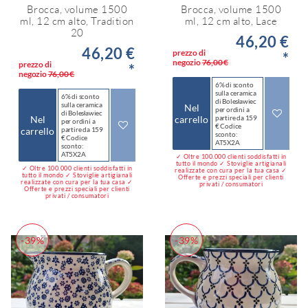
Brocca, volume 1500
Brocca, volume 1500
ml, 12 cm alto, Tradition
ml, 12 cm alto, Lace
20
46,20 €
46,20 €
prezzo di
*
negozio
76,00 €
prezzo di
*
negozio
76,00 €
6% di sconto
sulla ceramica
6% di sconto
di Bolesławiec
sulla ceramica
Nel
per ordini a
di Bolesławiec
Nel
carrello
partire da 159
per ordini a
€ Codice
carrello
partire da 159
sconto:
€ Codice
AT5X2A
sconto:
AT5X2A
✓ Oltre 100.000 clienti soddisfatti in
tutto il mondo ✓ Stoviglie artigianali
✓ Oltre 100.000 clienti soddisfatti in
realizzate con cura per la tua casa ✓
tutto il mondo ✓ Stoviglie artigianali
Offerte e prezzi speciali per clienti
realizzate con cura per la tua casa ✓
privati / consumatori
Offerte e prezzi speciali per clienti
privati / consumatori
-39%
-39%