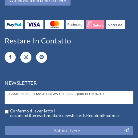
Withdraw from contract here
Restare In Contatto
NEWSLETTER
Ceres::Template.newsletterHoneypotLabel
E-MAIL CERES::TEMPLATE.NEWSLETTERISREQUIREDFOOTNOTE
Confermo di aver letto i
documentiCeres::Template.newsletterIsRequiredFootnote
Sottoscrivere