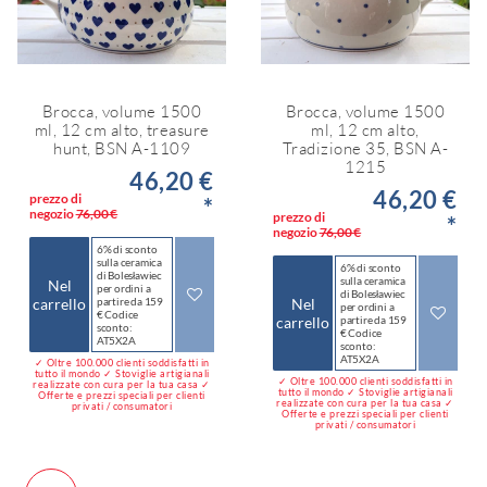
Brocca, volume 1500
Brocca, volume 1500
ml, 12 cm alto, treasure
ml, 12 cm alto,
hunt, BSN A-1109
Tradizione 35, BSN A-
1215
46,20 €
46,20 €
prezzo di
*
negozio
76,00 €
prezzo di
*
negozio
76,00 €
6% di sconto
sulla ceramica
6% di sconto
di Bolesławiec
sulla ceramica
Nel
per ordini a
di Bolesławiec
carrello
partire da 159
Nel
per ordini a
€ Codice
carrello
partire da 159
sconto:
€ Codice
AT5X2A
sconto:
AT5X2A
✓ Oltre 100.000 clienti soddisfatti in
tutto il mondo ✓ Stoviglie artigianali
✓ Oltre 100.000 clienti soddisfatti in
realizzate con cura per la tua casa ✓
tutto il mondo ✓ Stoviglie artigianali
Offerte e prezzi speciali per clienti
realizzate con cura per la tua casa ✓
privati / consumatori
Offerte e prezzi speciali per clienti
privati / consumatori