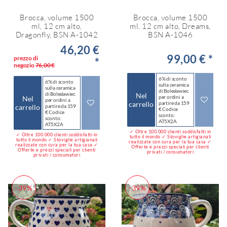
Brocca, volume 1500
Brocca, volume 1500
ml, 12 cm alto,
ml, 12 cm alto, Dreams,
Dragonfly, BSN A-1042
BSN A-1046
46,20 €
99,00 € *
prezzo di
*
negozio
76,00 €
6% di sconto
6% di sconto
sulla ceramica
sulla ceramica
di Bolesławiec
di Bolesławiec
Nel
per ordini a
Nel
per ordini a
carrello
partire da 159
carrello
partire da 159
€ Codice
€ Codice
sconto:
sconto:
AT5X2A
AT5X2A
✓ Oltre 100.000 clienti soddisfatti in
✓ Oltre 100.000 clienti soddisfatti in
tutto il mondo ✓ Stoviglie artigianali
tutto il mondo ✓ Stoviglie artigianali
realizzate con cura per la tua casa ✓
realizzate con cura per la tua casa ✓
Offerte e prezzi speciali per clienti
Offerte e prezzi speciali per clienti
privati / consumatori
privati / consumatori
-39%
-39%