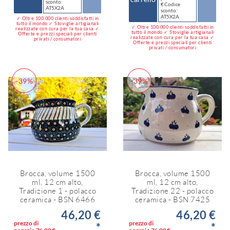
sconto:
€ Codice
AT5X2A
sconto:
AT5X2A
✓ Oltre 100.000 clienti soddisfatti in
tutto il mondo ✓ Stoviglie artigianali
✓ Oltre 100.000 clienti soddisfatti in
realizzate con cura per la tua casa ✓
tutto il mondo ✓ Stoviglie artigianali
Offerte e prezzi speciali per clienti
realizzate con cura per la tua casa ✓
privati / consumatori
Offerte e prezzi speciali per clienti
privati / consumatori
-39%
-39%
Brocca, volume 1500
Brocca, volume 1500
ml, 12 cm alto,
ml, 12 cm alto,
Tradizione 1 - polacco
Tradizione 22 - polacco
ceramica - BSN 6466
ceramica - BSN 7425
46,20 €
46,20 €
prezzo di
prezzo di
*
*