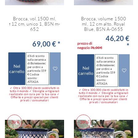
Brocca, vol.1500 ml,
Brocca, volume 1500
↑12 cm, unico 1, BSN m-
ml, 12 cm alto, Royal
652
Blue, BSN A-0655
46,20 €
69,00 € *
prezzo di
*
negozio
76,00 €
6% di sconto
6% di sconto
sulla ceramica
sulla ceramica
di Bolesławiec
di Bolesławiec
Nel
per ordini a
Nel
per ordini a
carrello
partire da 159
carrello
partire da 159
€ Codice
€ Codice
sconto:
sconto:
AT5X2A
AT5X2A
✓ Oltre 100.000 clienti soddisfatti in
✓ Oltre 100.000 clienti soddisfatti in
tutto il mondo ✓ Stoviglie artigianali
tutto il mondo ✓ Stoviglie artigianali
realizzate con cura per la tua casa ✓
realizzate con cura per la tua casa ✓
Offerte e prezzi speciali per clienti
Offerte e prezzi speciali per clienti
privati / consumatori
privati / consumatori
-39%
-39%