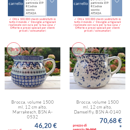
carrello
partire da 159
carrello
partire da 159
€ Codice
€ Codice
sconto:
sconto:
AT5X2A
AT5X2A
✓ Oltre 100.000 clienti soddisfatti in
✓ Oltre 100.000 clienti soddisfatti in
tutto il mondo ✓ Stoviglie artigianali
tutto il mondo ✓ Stoviglie artigianali
realizzate con cura per la tua casa ✓
realizzate con cura per la tua casa ✓
Offerte e prezzi speciali per clienti
Offerte e prezzi speciali per clienti
privati / consumatori
privati / consumatori
-39%
-7%
Brocca, volume 1500
Brocca, volume 1500
ml, 12 cm alto,
ml, 12 cm alto,
Marrakesch, BSN A-
Damselfly, BSN A-0140
0532
70,68 €
46,20 €
prezzo di
*
negozio
76,00 €