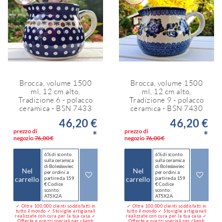
Brocca, volume 1500
Brocca, volume 1500
ml, 12 cm alto,
ml, 12 cm alto,
Tradizione 6 - polacco
Tradizione 9 - polacco
ceramica - BSN 7433
ceramica - BSN 7430
46,20 €
46,20 €
prezzo di
prezzo di
*
*
negozio
76,00 €
negozio
76,00 €
6% di sconto
6% di sconto
sulla ceramica
sulla ceramica
di Bolesławiec
di Bolesławiec
Nel
Nel
per ordini a
per ordini a
carrello
partire da 159
carrello
partire da 159
€ Codice
€ Codice
sconto:
sconto:
AT5X2A
AT5X2A
✓ Oltre 100.000 clienti soddisfatti in
✓ Oltre 100.000 clienti soddisfatti in
tutto il mondo ✓ Stoviglie artigianali
tutto il mondo ✓ Stoviglie artigianali
realizzate con cura per la tua casa ✓
realizzate con cura per la tua casa ✓
Offerte e prezzi speciali per clienti
Offerte e prezzi speciali per clienti