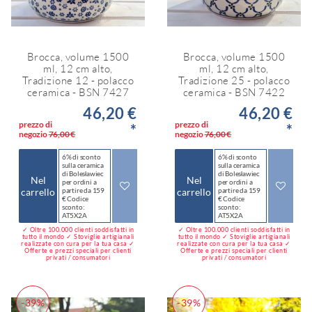
Brocca, volume 1500
Brocca, volume 1500
ml, 12 cm alto,
ml, 12 cm alto,
Tradizione 12 - polacco
Tradizione 25 - polacco
ceramica - BSN 7427
ceramica - BSN 7422
46,20 €
46,20 €
prezzo di
prezzo di
*
*
negozio
76,00 €
negozio
76,00 €
6% di sconto
6% di sconto
sulla ceramica
sulla ceramica
di Bolesławiec
di Bolesławiec
Nel
Nel
per ordini a
per ordini a
carrello
partire da 159
carrello
partire da 159
€ Codice
€ Codice
sconto:
sconto:
AT5X2A
AT5X2A
✓ Oltre 100.000 clienti soddisfatti in
✓ Oltre 100.000 clienti soddisfatti in
tutto il mondo ✓ Stoviglie artigianali
tutto il mondo ✓ Stoviglie artigianali
realizzate con cura per la tua casa ✓
realizzate con cura per la tua casa ✓
Offerte e prezzi speciali per clienti
Offerte e prezzi speciali per clienti
privati / consumatori
privati / consumatori
-39%
-39%