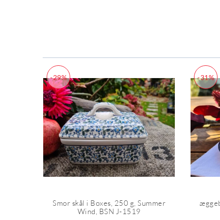
-29%
-31%
Smor skål i Boxes, 250 g, Summer
æggeb
Wind, BSN J-1519