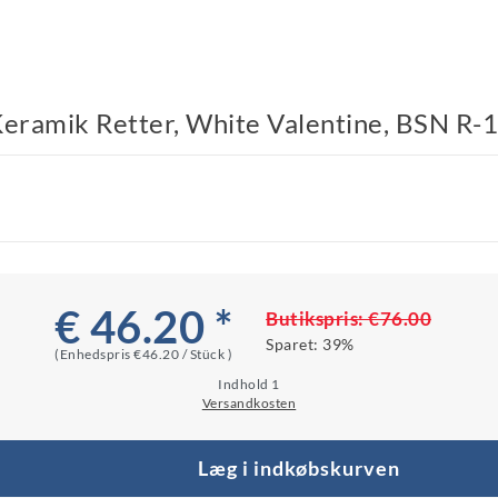
 Keramik Retter, White Valentine, BSN R-
€ 46.20 *
Butikspris:
€76.00
Sparet:
39%
(Enhedspris
€46.20 / Stück
)
Indhold
1
Versandkosten
Læg i indkøbskurven