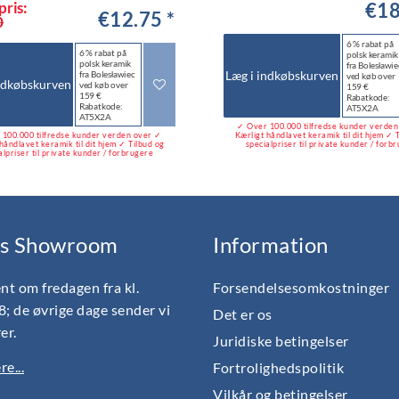
pris:
€18
€12.75 *
0
6 % rabat på
6 % rabat på
polsk keramik
polsk keramik
fra Bolesławie
Læg i indkøbskurven
fra Bolesławiec
ved køb over
ndkøbskurven
ved køb over
159 €
159 €
Rabatkode:
Rabatkode:
AT5X2A
AT5X2A
✓ Over 100.000 tilfredse kunder verde
100.000 tilfredse kunder verden over ✓
Kærligt håndlavet keramik til dit hjem ✓ 
håndlavet keramik til dit hjem ✓ Tilbud og
specialpriser til private kunder / forb
alpriser til private kunder / forbrugere
s Showroom
Information
nt om fredagen fra kl.
Forsendelsesomkostninger
18; de øvrige dage sender vi
Det er os
er.
Juridiske betingelser
e...
Fortrolighedspolitik
Vilkår og betingelser