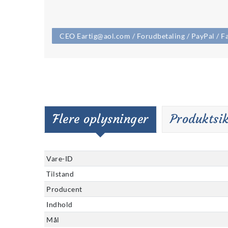
CEO Eartig@aol.com / Forudbetaling / PayPal / Fa
Flere oplysninger
Produktsi
Vare-ID
Tilstand
Producent
Indhold
Mål