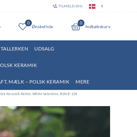
TILMELD DIG
€
0
0
o
Ønskeliste
Indkøbskurv
TALLERKEN
UDSALG
POLSK KERAMIK
AFT, MÆLK – POLSK KERAMIK
MERE
polsk Keramik Retter, White Valentine, BSN R-104