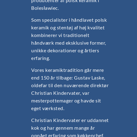
producenter af polsk keramik i
Bolesławiec.
Som specialister i håndlavet polsk
keramik og stentøj af høj kvalitet
kombinerer vi traditionelt
håndværk med eksklusive former,
unikke dekorationer og årtiers
erfaring.
Vores keramiktradition går mere
end 150 år tilbage: Gustav Laske,
oldefar til den nuværende direktør
Christian Kindervater, var
mesterpottemager og havde sit
eget værksted.
Christian Kindervater er uddannet
kok og har gennem mange år
opnået erfaring som køkkenchef,