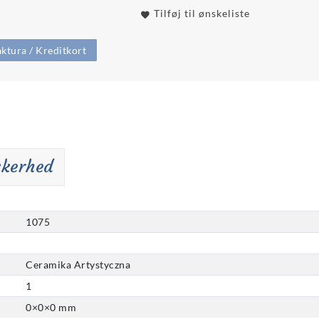
Tilføj til ønskeliste
ktura / Kreditkort
kkerhed
1075
Ceramika Artystyczna
1
0
×
0
×
0
mm