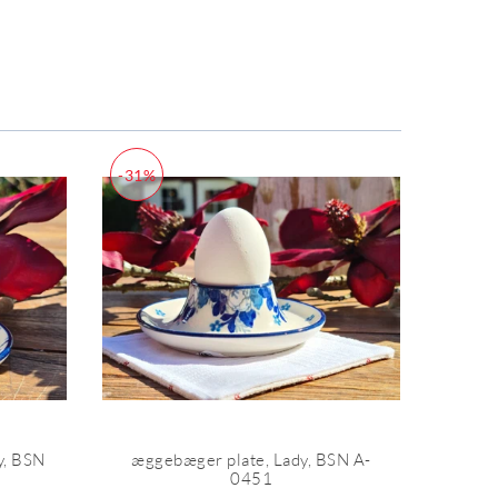
-31%
y, BSN
æggebæger plate, Lady, BSN A-
0451