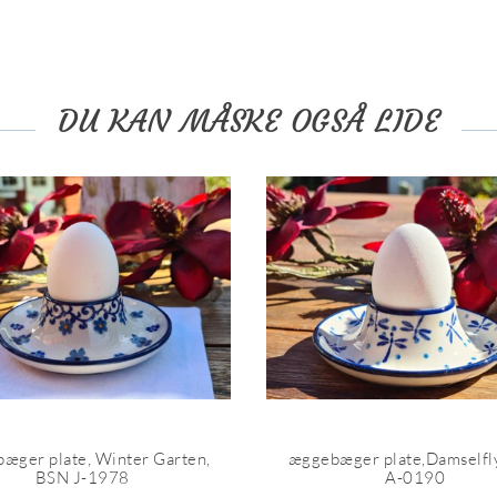
DU KAN MÅSKE OGSÅ LIDE
æger plate, Winter Garten,
æggebæger plate,Damselfl
BSN J-1978
A-0190