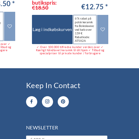
.50 *
butikspris:
€12.75 *
€18.50
6 % rabat på
polsk keramik
c
fra Bolesławiec
Læg i indkøbskurven
ved køb over
159 €
Rabatkode:
AT5X2A
n over ✓
Tilbud og
✓ Over 100.000 tilfredse kunder verden over ✓
rugere
Kærligt håndlavet keramik til dit hjem ✓ Tilbud og
specialpriser til private kunder / forbrugere
Keep In Contact
NEWSLETTER