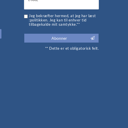
Ceres::Template.newsletterHoneypotLabel
E-MAIL **
d
Jeg bekræfter hermed, at jeg har læst
:politikken. Jeg kan til enhver tid
tilbagekalde mit samtykke.**
Abonner
** Dette er et obligatorisk felt.