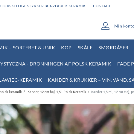
0 FORSKELLIGE STYKKER BUNZLAUER-KERAMIK
CONTACT
Min kont
IK – SORTERET & UNIK
KOP
SKÅLE
SMØRDÅSER
YSTYCZNA - DRONNINGEN AF POLSK KERAMIK
FADE 
SŁAWIEC-KERAMIK
KANDER & KRUKKER – VIN, VAND, S
 polsk keramik
Kander, 12 cm høj, 1,5 l Polsk Keramik
Kander 1,5 ml, 12 cm Høj, 