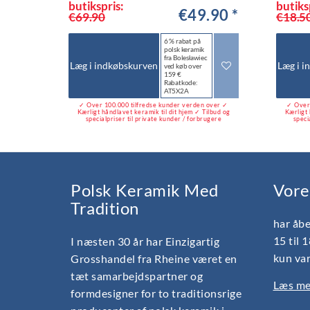
butikspris:
butiks
€49.90 *
€69.90
€18.5
6 % rabat på
polsk keramik
fra Bolesławiec
Læg i indkøbskurven
Læg i i
ved køb over
159 €
Rabatkode:
AT5X2A
✓ Over 100.000 tilfredse kunder verden over ✓
✓ Over 
Kærligt håndlavet keramik til dit hjem ✓ Tilbud og
Kærligt 
specialpriser til private kunder / forbrugere
speci
Polsk Keramik Med
Vore
Tradition
har åbe
15 til 
I næsten 30 år har Einzigartig
kun var
Grosshandel fra Rheine været en
tæt samarbejdspartner og
Læs mer
formdesigner for to traditionsrige