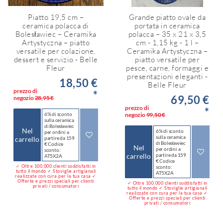
Piatto 19,5 cm –
Grande piatto ovale da
ceramica polacca di
portata in ceramica
Bolesławiec – Ceramika
polacca – 35 x 21 x 3,5
Artystyczna – piatto
cm - 1,15 kg - 1 l –
versatile per colazione,
Ceramika Artystyczna –
dessert e servizio - Belle
piatto versatile per
Fleur
pesce, carne, formaggi e
presentazioni eleganti -
18,50 €
Belle Fleur
prezzo di
*
69,50 €
negozio
28,95 €
prezzo di
*
6% di sconto
negozio
99,50 €
sulla ceramica
di Bolesławiec
Nel
6% di sconto
per ordini a
sulla ceramica
carrello
partire da 159
di Bolesławiec
€ Codice
Nel
per ordini a
sconto:
carrello
partire da 159
AT5X2A
€ Codice
✓ Oltre 100.000 clienti soddisfatti in
sconto:
tutto il mondo ✓ Stoviglie artigianali
AT5X2A
realizzate con cura per la tua casa ✓
Offerte e prezzi speciali per clienti
✓ Oltre 100.000 clienti soddisfatti in
privati / consumatori
tutto il mondo ✓ Stoviglie artigianali
realizzate con cura per la tua casa ✓
Offerte e prezzi speciali per clienti
privati / consumatori