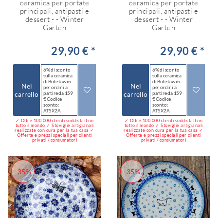
ceramica per portate
ceramica per portate
principali, antipasti e
principali, antipasti e
dessert - - Winter
dessert - - Winter
Garten
Garten
29,90 € *
29,90 € *
6% di sconto
6% di sconto
sulla ceramica
sulla ceramica
di Bolesławiec
di Bolesławiec
Nel
Nel
per ordini a
per ordini a
carrello
partire da 159
carrello
partire da 159
€ Codice
€ Codice
sconto:
sconto:
AT5X2A
AT5X2A
✓ Oltre 100.000 clienti soddisfatti in
✓ Oltre 100.000 clienti soddisfatti in
tutto il mondo ✓ Stoviglie artigianali
tutto il mondo ✓ Stoviglie artigianali
realizzate con cura per la tua casa ✓
realizzate con cura per la tua casa ✓
Offerte e prezzi speciali per clienti
Offerte e prezzi speciali per clienti
privati / consumatori
privati / consumatori
-35%
-35%