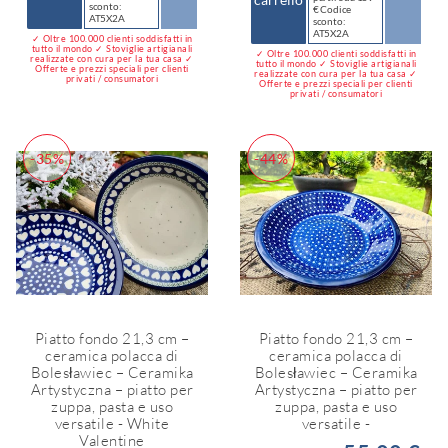
sconto:
€ Codice
AT5X2A
sconto:
AT5X2A
✓ Oltre 100.000 clienti soddisfatti in
tutto il mondo ✓ Stoviglie artigianali
✓ Oltre 100.000 clienti soddisfatti in
realizzate con cura per la tua casa ✓
tutto il mondo ✓ Stoviglie artigianali
Offerte e prezzi speciali per clienti
realizzate con cura per la tua casa ✓
privati / consumatori
Offerte e prezzi speciali per clienti
privati / consumatori
-35%
-44%
Piatto fondo 21,3 cm –
Piatto fondo 21,3 cm –
ceramica polacca di
ceramica polacca di
Bolesławiec – Ceramika
Bolesławiec – Ceramika
Artystyczna – piatto per
Artystyczna – piatto per
zuppa, pasta e uso
zuppa, pasta e uso
versatile - White
versatile -
Valentine