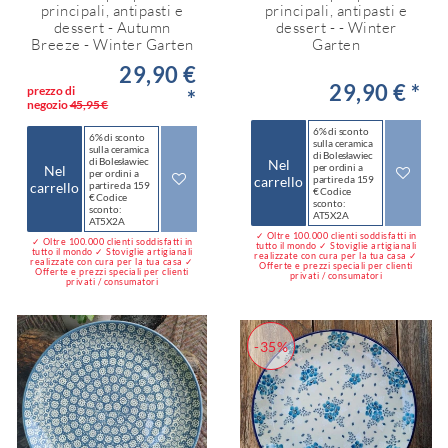
principali, antipasti e
principali, antipasti e
dessert - Autumn
dessert - - Winter
Breeze - Winter Garten
Garten
29,90 €
29,90 € *
prezzo di
*
negozio
45,95 €
6% di sconto
6% di sconto
sulla ceramica
sulla ceramica
di Bolesławiec
di Bolesławiec
Nel
per ordini a
Nel
per ordini a
carrello
partire da 159
carrello
partire da 159
€ Codice
€ Codice
sconto:
sconto:
AT5X2A
AT5X2A
✓ Oltre 100.000 clienti soddisfatti in
✓ Oltre 100.000 clienti soddisfatti in
tutto il mondo ✓ Stoviglie artigianali
tutto il mondo ✓ Stoviglie artigianali
realizzate con cura per la tua casa ✓
realizzate con cura per la tua casa ✓
Offerte e prezzi speciali per clienti
Offerte e prezzi speciali per clienti
privati / consumatori
privati / consumatori
-35%