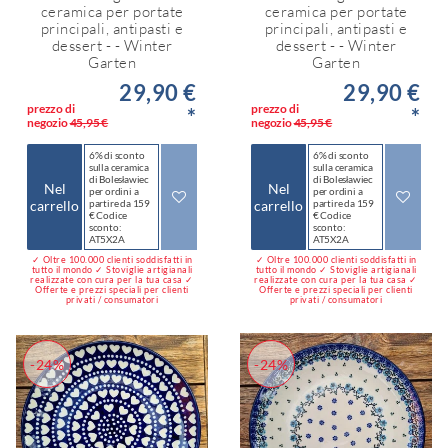
ceramica per portate
ceramica per portate
principali, antipasti e
principali, antipasti e
dessert - - Winter
dessert - - Winter
Garten
Garten
29,90 €
29,90 €
prezzo di
prezzo di
*
*
negozio
45,95 €
negozio
45,95 €
6% di sconto
6% di sconto
sulla ceramica
sulla ceramica
di Bolesławiec
di Bolesławiec
Nel
Nel
per ordini a
per ordini a
carrello
partire da 159
carrello
partire da 159
€ Codice
€ Codice
sconto:
sconto:
AT5X2A
AT5X2A
✓ Oltre 100.000 clienti soddisfatti in
✓ Oltre 100.000 clienti soddisfatti in
tutto il mondo ✓ Stoviglie artigianali
tutto il mondo ✓ Stoviglie artigianali
realizzate con cura per la tua casa ✓
realizzate con cura per la tua casa ✓
Offerte e prezzi speciali per clienti
Offerte e prezzi speciali per clienti
privati / consumatori
privati / consumatori
-24%
-24%