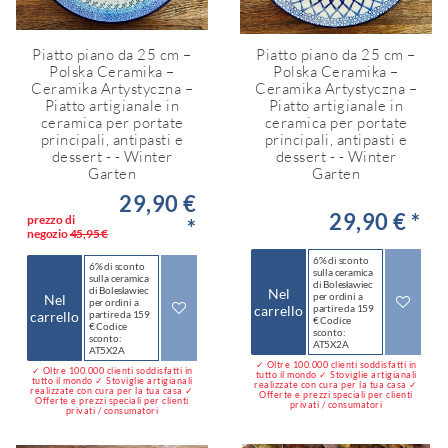
Piatto piano da 25 cm –
Piatto piano da 25 cm –
Polska Ceramika –
Polska Ceramika –
Ceramika Artystyczna –
Ceramika Artystyczna –
Piatto artigianale in
Piatto artigianale in
ceramica per portate
ceramica per portate
principali, antipasti e
principali, antipasti e
dessert - - Winter
dessert - - Winter
Garten
Garten
29,90 €
29,90 € *
prezzo di
*
negozio
45,95 €
6% di sconto
6% di sconto
sulla ceramica
sulla ceramica
di Bolesławiec
di Bolesławiec
Nel
per ordini a
Nel
per ordini a
carrello
partire da 159
carrello
partire da 159
€ Codice
€ Codice
sconto:
sconto:
AT5X2A
AT5X2A
✓ Oltre 100.000 clienti soddisfatti in
✓ Oltre 100.000 clienti soddisfatti in
tutto il mondo ✓ Stoviglie artigianali
tutto il mondo ✓ Stoviglie artigianali
realizzate con cura per la tua casa ✓
realizzate con cura per la tua casa ✓
Offerte e prezzi speciali per clienti
Offerte e prezzi speciali per clienti
privati / consumatori
privati / consumatori