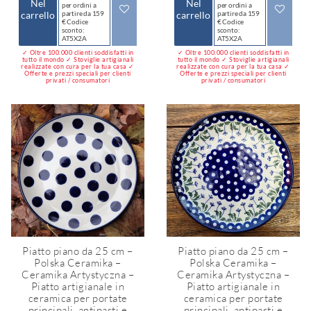
Nel
Nel
per ordini a
per ordini a
carrello
partire da 159
carrello
partire da 159
€ Codice
€ Codice
sconto:
sconto:
AT5X2A
AT5X2A
✓ Oltre 100.000 clienti soddisfatti in
✓ Oltre 100.000 clienti soddisfatti in
tutto il mondo ✓ Stoviglie artigianali
tutto il mondo ✓ Stoviglie artigianali
realizzate con cura per la tua casa ✓
realizzate con cura per la tua casa ✓
Offerte e prezzi speciali per clienti
Offerte e prezzi speciali per clienti
privati / consumatori
privati / consumatori
Piatto piano da 25 cm –
Piatto piano da 25 cm –
Polska Ceramika –
Polska Ceramika –
Ceramika Artystyczna –
Ceramika Artystyczna –
Piatto artigianale in
Piatto artigianale in
ceramica per portate
ceramica per portate
principali, antipasti e
principali, antipasti e