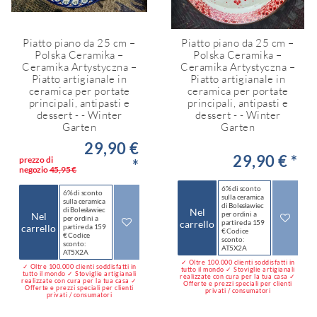
Piatto piano da 25 cm –
Piatto piano da 25 cm –
Polska Ceramika –
Polska Ceramika –
Ceramika Artystyczna –
Ceramika Artystyczna –
Piatto artigianale in
Piatto artigianale in
ceramica per portate
ceramica per portate
principali, antipasti e
principali, antipasti e
dessert - - Winter
dessert - - Winter
Garten
Garten
29,90 €
29,90 € *
prezzo di
*
negozio
45,95 €
6% di sconto
6% di sconto
sulla ceramica
sulla ceramica
di Bolesławiec
di Bolesławiec
Nel
per ordini a
Nel
per ordini a
carrello
partire da 159
carrello
partire da 159
€ Codice
€ Codice
sconto:
sconto:
AT5X2A
AT5X2A
✓ Oltre 100.000 clienti soddisfatti in
✓ Oltre 100.000 clienti soddisfatti in
tutto il mondo ✓ Stoviglie artigianali
tutto il mondo ✓ Stoviglie artigianali
realizzate con cura per la tua casa ✓
realizzate con cura per la tua casa ✓
Offerte e prezzi speciali per clienti
Offerte e prezzi speciali per clienti
privati / consumatori
privati / consumatori