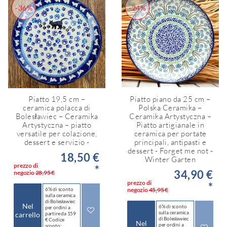
-36%
-24%
Piatto 19,5 cm –
Piatto piano da 25 cm –
ceramica polacca di
Polska Ceramika –
Bolesławiec – Ceramika
Ceramika Artystyczna –
Artystyczna – piatto
Piatto artigianale in
versatile per colazione,
ceramica per portate
dessert e servizio -
principali, antipasti e
dessert - Forget me not -
18,50 €
Winter Garten
prezzo di
*
34,90 €
negozio
28,95 €
prezzo di
*
6% di sconto
negozio
45,95 €
sulla ceramica
di Bolesławiec
Nel
6% di sconto
per ordini a
sulla ceramica
carrello
partire da 159
di Bolesławiec
€ Codice
Nel
per ordini a
sconto: