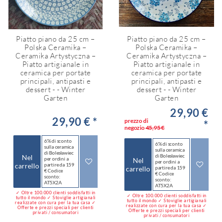
Piatto piano da 25 cm –
Piatto piano da 25 cm –
Polska Ceramika –
Polska Ceramika –
Ceramika Artystyczna –
Ceramika Artystyczna –
Piatto artigianale in
Piatto artigianale in
ceramica per portate
ceramica per portate
principali, antipasti e
principali, antipasti e
dessert - - Winter
dessert - - Winter
Garten
Garten
29,90 €
29,90 € *
prezzo di
*
negozio
45,95 €
6% di sconto
6% di sconto
sulla ceramica
sulla ceramica
di Bolesławiec
di Bolesławiec
Nel
per ordini a
Nel
per ordini a
carrello
partire da 159
carrello
partire da 159
€ Codice
€ Codice
sconto:
sconto:
AT5X2A
AT5X2A
✓ Oltre 100.000 clienti soddisfatti in
✓ Oltre 100.000 clienti soddisfatti in
tutto il mondo ✓ Stoviglie artigianali
tutto il mondo ✓ Stoviglie artigianali
realizzate con cura per la tua casa ✓
realizzate con cura per la tua casa ✓
Offerte e prezzi speciali per clienti
Offerte e prezzi speciali per clienti
privati / consumatori
privati / consumatori