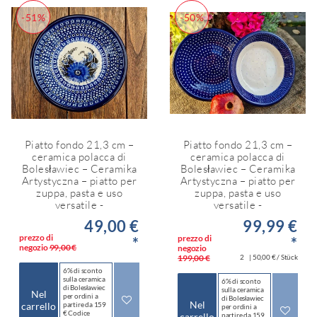
-51%
-50%
Piatto fondo 21,3 cm –
Piatto fondo 21,3 cm –
ceramica polacca di
ceramica polacca di
Bolesławiec – Ceramika
Bolesławiec – Ceramika
Artystyczna – piatto per
Artystyczna – piatto per
zuppa, pasta e uso
zuppa, pasta e uso
versatile -
versatile -
49,00 €
99,99 €
prezzo di
prezzo di
*
*
negozio
99,00 €
negozio
199,00 €
2
| 50,00 € / Stück
6% di sconto
sulla ceramica
6% di sconto
di Bolesławiec
sulla ceramica
Nel
per ordini a
di Bolesławiec
Nel
carrello
partire da 159
per ordini a
€ Codice
carrello
partire da 159