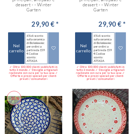
dessert - - Winter
dessert - - Winter
Garten
Garten
29,90 € *
29,90 € *
6% di sconto
6% di sconto
sulla ceramica
sulla ceramica
di Bolesławiec
di Bolesławiec
Nel
Nel
per ordini a
per ordini a
carrello
partire da 159
carrello
partire da 159
€ Codice
€ Codice
sconto:
sconto:
AT5X2A
AT5X2A
✓ Oltre 100.000 clienti soddisfatti in
✓ Oltre 100.000 clienti soddisfatti in
tutto il mondo ✓ Stoviglie artigianali
tutto il mondo ✓ Stoviglie artigianali
realizzate con cura per la tua casa ✓
realizzate con cura per la tua casa ✓
Offerte e prezzi speciali per clienti
Offerte e prezzi speciali per clienti
privati / consumatori
privati / consumatori
-35%