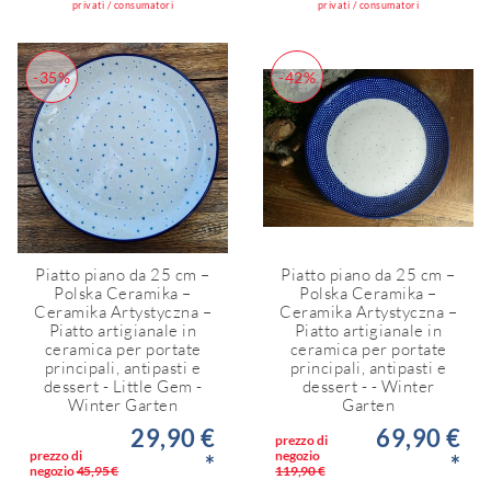
privati / consumatori
privati / consumatori
-35%
-42%
Piatto piano da 25 cm –
Piatto piano da 25 cm –
Polska Ceramika –
Polska Ceramika –
Ceramika Artystyczna –
Ceramika Artystyczna –
Piatto artigianale in
Piatto artigianale in
ceramica per portate
ceramica per portate
principali, antipasti e
principali, antipasti e
dessert - Little Gem -
dessert - - Winter
Winter Garten
Garten
29,90 €
69,90 €
prezzo di
prezzo di
negozio
*
*
negozio
45,95 €
119,90 €