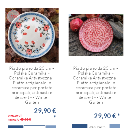
-35%
Piatto piano da 25 cm –
Piatto piano da 25 cm –
Polska Ceramika –
Polska Ceramika –
Ceramika Artystyczna –
Ceramika Artystyczna –
Piatto artigianale in
Piatto artigianale in
ceramica per portate
ceramica per portate
principali, antipasti e
principali, antipasti e
dessert - - Winter
dessert - - Winter
Garten
Garten
29,90 €
29,90 € *
prezzo di
*
negozio
45,95 €
6% di sconto