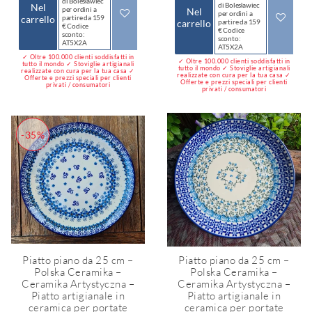
di Bolesławiec
di Bolesławiec
Nel
per ordini a
Nel
per ordini a
carrello
partire da 159
carrello
partire da 159
€ Codice
€ Codice
sconto:
sconto:
AT5X2A
AT5X2A
✓ Oltre 100.000 clienti soddisfatti in
✓ Oltre 100.000 clienti soddisfatti in
tutto il mondo ✓ Stoviglie artigianali
tutto il mondo ✓ Stoviglie artigianali
realizzate con cura per la tua casa ✓
realizzate con cura per la tua casa ✓
Offerte e prezzi speciali per clienti
Offerte e prezzi speciali per clienti
privati / consumatori
privati / consumatori
-35%
Piatto piano da 25 cm –
Piatto piano da 25 cm –
Polska Ceramika –
Polska Ceramika –
Ceramika Artystyczna –
Ceramika Artystyczna –
Piatto artigianale in
Piatto artigianale in
ceramica per portate
ceramica per portate