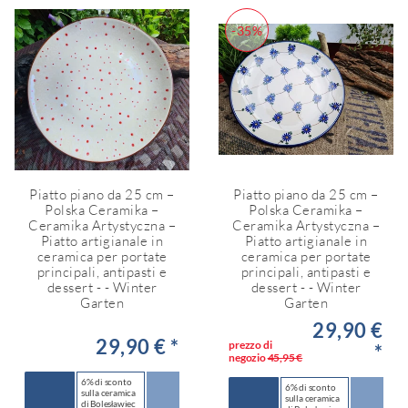
-35%
Piatto piano da 25 cm –
Piatto piano da 25 cm –
Polska Ceramika –
Polska Ceramika –
Ceramika Artystyczna –
Ceramika Artystyczna –
Piatto artigianale in
Piatto artigianale in
ceramica per portate
ceramica per portate
principali, antipasti e
principali, antipasti e
dessert - - Winter
dessert - - Winter
Garten
Garten
29,90 €
29,90 € *
prezzo di
*
negozio
45,95 €
6% di sconto
6% di sconto
sulla ceramica
sulla ceramica
di Bolesławiec