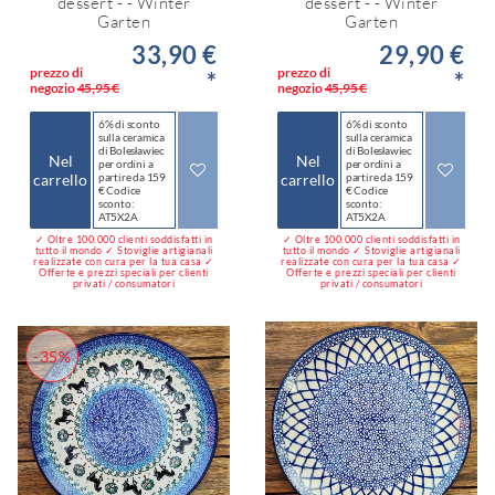
dessert - - Winter
dessert - - Winter
Garten
Garten
33,90 €
29,90 €
prezzo di
prezzo di
*
*
negozio
45,95 €
negozio
45,95 €
6% di sconto
6% di sconto
sulla ceramica
sulla ceramica
di Bolesławiec
di Bolesławiec
Nel
Nel
per ordini a
per ordini a
carrello
partire da 159
carrello
partire da 159
€ Codice
€ Codice
sconto:
sconto:
AT5X2A
AT5X2A
✓ Oltre 100.000 clienti soddisfatti in
✓ Oltre 100.000 clienti soddisfatti in
tutto il mondo ✓ Stoviglie artigianali
tutto il mondo ✓ Stoviglie artigianali
realizzate con cura per la tua casa ✓
realizzate con cura per la tua casa ✓
Offerte e prezzi speciali per clienti
Offerte e prezzi speciali per clienti
privati / consumatori
privati / consumatori
-35%