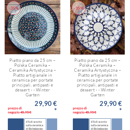
-35%
-35%
Piatto piano da 25 cm –
Piatto piano da 25 cm –
Polska Ceramika –
Polska Ceramika –
Ceramika Artystyczna –
Ceramika Artystyczna –
Piatto artigianale in
Piatto artigianale in
ceramica per portate
ceramica per portate
principali, antipasti e
principali, antipasti e
dessert - - Winter
dessert - - Winter
Garten
Garten
29,90 €
29,90 €
prezzo di
prezzo di
*
*
negozio
45,95 €
negozio
45,95 €
6% di sconto
6% di sconto
sulla ceramica
sulla ceramica
di Bolesławiec
di Bolesławiec