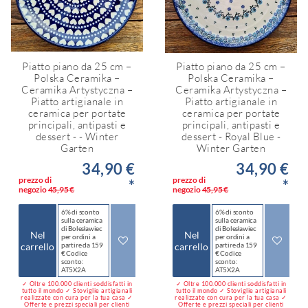
Piatto piano da 25 cm –
Piatto piano da 25 cm –
Polska Ceramika –
Polska Ceramika –
Ceramika Artystyczna –
Ceramika Artystyczna –
Piatto artigianale in
Piatto artigianale in
ceramica per portate
ceramica per portate
principali, antipasti e
principali, antipasti e
dessert - - Winter
dessert - Royal Blue -
Garten
Winter Garten
34,90 €
34,90 €
prezzo di
prezzo di
*
*
negozio
45,95 €
negozio
45,95 €
6% di sconto
6% di sconto
sulla ceramica
sulla ceramica
di Bolesławiec
di Bolesławiec
Nel
Nel
per ordini a
per ordini a
carrello
partire da 159
carrello
partire da 159
€ Codice
€ Codice
sconto:
sconto:
AT5X2A
AT5X2A
✓ Oltre 100.000 clienti soddisfatti in
✓ Oltre 100.000 clienti soddisfatti in
tutto il mondo ✓ Stoviglie artigianali
tutto il mondo ✓ Stoviglie artigianali
realizzate con cura per la tua casa ✓
realizzate con cura per la tua casa ✓
Offerte e prezzi speciali per clienti
Offerte e prezzi speciali per clienti