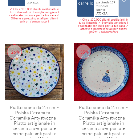
carrello
partire da 159
AT5X2A
€ Codice
✓ Oltre 100.000 clienti soddisfatti in
sconto:
tutto il mondo ✓ Stoviglie artigianali
AT5X2A
realizzate con cura per la tua casa ✓
Offerte e prezzi speciali per clienti
✓ Oltre 100.000 clienti soddisfatti in
privati / consumatori
tutto il mondo ✓ Stoviglie artigianali
realizzate con cura per la tua casa ✓
Offerte e prezzi speciali per clienti
privati / consumatori
-26%
-35%
Piatto piano da 25 cm –
Piatto piano da 25 cm –
Polska Ceramika –
Polska Ceramika –
Ceramika Artystyczna –
Ceramika Artystyczna –
Piatto artigianale in
Piatto artigianale in
ceramica per portate
ceramica per portate
principali, antipasti e
principali, antipasti e