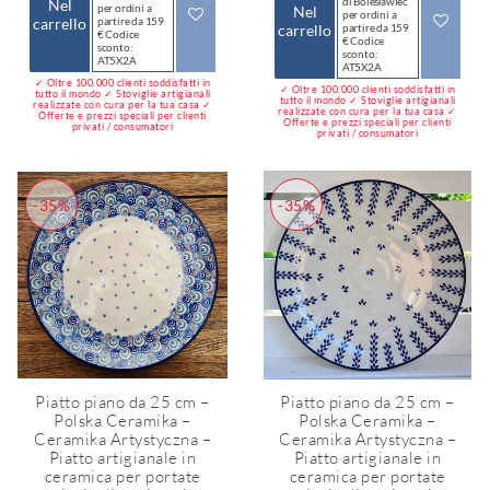
di Bolesławiec
Nel
per ordini a
Nel
per ordini a
carrello
partire da 159
carrello
partire da 159
€ Codice
€ Codice
sconto:
sconto:
AT5X2A
AT5X2A
✓ Oltre 100.000 clienti soddisfatti in
✓ Oltre 100.000 clienti soddisfatti in
tutto il mondo ✓ Stoviglie artigianali
tutto il mondo ✓ Stoviglie artigianali
realizzate con cura per la tua casa ✓
realizzate con cura per la tua casa ✓
Offerte e prezzi speciali per clienti
Offerte e prezzi speciali per clienti
privati / consumatori
privati / consumatori
-35%
-35%
Piatto piano da 25 cm –
Piatto piano da 25 cm –
Polska Ceramika –
Polska Ceramika –
Ceramika Artystyczna –
Ceramika Artystyczna –
Piatto artigianale in
Piatto artigianale in
ceramica per portate
ceramica per portate