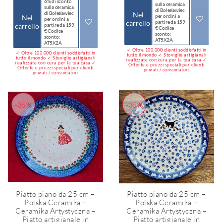
6% di sconto
sulla ceramica
sulla ceramica
di Bolesławiec
di Bolesławiec
Nel
per ordini a
Nel
per ordini a
carrello
partire da 159
carrello
partire da 159
€ Codice
€ Codice
sconto:
sconto:
AT5X2A
AT5X2A
✓ Oltre 100.000 clienti soddisfatti in
✓ Oltre 100.000 clienti soddisfatti in
tutto il mondo ✓ Stoviglie artigianali
tutto il mondo ✓ Stoviglie artigianali
realizzate con cura per la tua casa ✓
realizzate con cura per la tua casa ✓
Offerte e prezzi speciali per clienti
Offerte e prezzi speciali per clienti
privati / consumatori
privati / consumatori
-35%
-35%
Piatto piano da 25 cm –
Piatto piano da 25 cm –
Polska Ceramika –
Polska Ceramika –
Ceramika Artystyczna –
Ceramika Artystyczna –
Piatto artigianale in
Piatto artigianale in