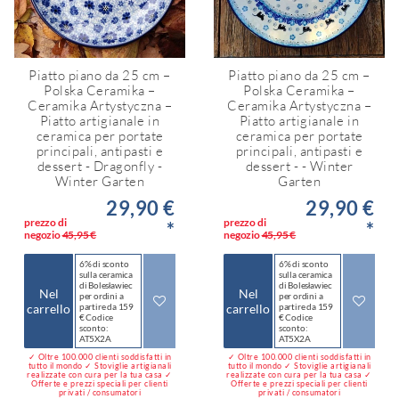
Piatto piano da 25 cm –
Piatto piano da 25 cm –
Polska Ceramika –
Polska Ceramika –
Ceramika Artystyczna –
Ceramika Artystyczna –
Piatto artigianale in
Piatto artigianale in
ceramica per portate
ceramica per portate
principali, antipasti e
principali, antipasti e
dessert - Dragonfly -
dessert - - Winter
Winter Garten
Garten
29,90 €
29,90 €
prezzo di
prezzo di
*
*
negozio
45,95 €
negozio
45,95 €
6% di sconto
6% di sconto
sulla ceramica
sulla ceramica
di Bolesławiec
di Bolesławiec
Nel
Nel
per ordini a
per ordini a
carrello
partire da 159
carrello
partire da 159
€ Codice
€ Codice
sconto:
sconto:
AT5X2A
AT5X2A
✓ Oltre 100.000 clienti soddisfatti in
✓ Oltre 100.000 clienti soddisfatti in
tutto il mondo ✓ Stoviglie artigianali
tutto il mondo ✓ Stoviglie artigianali
realizzate con cura per la tua casa ✓
realizzate con cura per la tua casa ✓
Offerte e prezzi speciali per clienti
Offerte e prezzi speciali per clienti
privati / consumatori
privati / consumatori