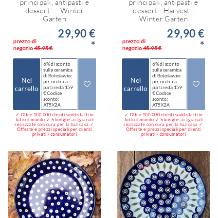
principali, antipasti e
principali, antipasti e
dessert - - Winter
dessert - Harvest -
Garten
Winter Garten
29,90 €
29,90 €
prezzo di
prezzo di
*
*
negozio
45,95 €
negozio
45,95 €
6% di sconto
6% di sconto
sulla ceramica
sulla ceramica
di Bolesławiec
di Bolesławiec
Nel
Nel
per ordini a
per ordini a
carrello
partire da 159
carrello
partire da 159
€ Codice
€ Codice
sconto:
sconto:
AT5X2A
AT5X2A
✓ Oltre 100.000 clienti soddisfatti in
✓ Oltre 100.000 clienti soddisfatti in
tutto il mondo ✓ Stoviglie artigianali
tutto il mondo ✓ Stoviglie artigianali
realizzate con cura per la tua casa ✓
realizzate con cura per la tua casa ✓
Offerte e prezzi speciali per clienti
Offerte e prezzi speciali per clienti
privati / consumatori
privati / consumatori