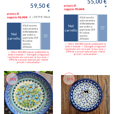
55,00 €
59,50 €
prezzo di
*
negozio
99,00 €
*
prezzo di
negozio
91,90 €
2
| 29,75 € / Stück
6% di sconto
sulla ceramica
di Bolesławiec
Nel
6% di sconto
per ordini a
sulla ceramica
carrello
partire da 159
di Bolesławiec
€ Codice
Nel
per ordini a
sconto:
carrello
partire da 159
AT5X2A
€ Codice
sconto:
✓ Oltre 100.000 clienti soddisfatti in
tutto il mondo ✓ Stoviglie artigianali
AT5X2A
realizzate con cura per la tua casa ✓
Offerte e prezzi speciali per clienti
✓ Oltre 100.000 clienti soddisfatti in
privati / consumatori
tutto il mondo ✓ Stoviglie artigianali
realizzate con cura per la tua casa ✓
Offerte e prezzi speciali per clienti
privati / consumatori
-28%
-39%