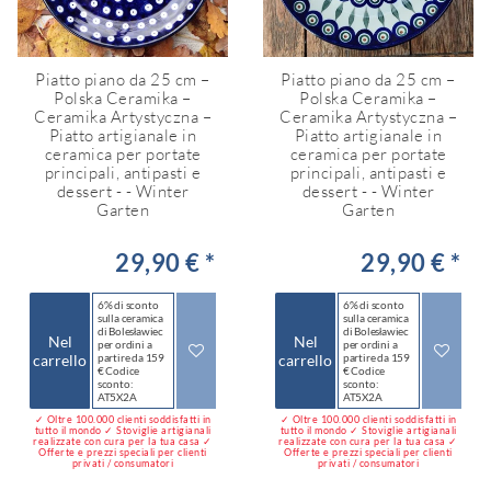
Piatto piano da 25 cm –
Piatto piano da 25 cm –
Polska Ceramika –
Polska Ceramika –
Ceramika Artystyczna –
Ceramika Artystyczna –
Piatto artigianale in
Piatto artigianale in
ceramica per portate
ceramica per portate
principali, antipasti e
principali, antipasti e
dessert - - Winter
dessert - - Winter
Garten
Garten
29,90 € *
29,90 € *
6% di sconto
6% di sconto
sulla ceramica
sulla ceramica
di Bolesławiec
di Bolesławiec
Nel
Nel
per ordini a
per ordini a
carrello
partire da 159
carrello
partire da 159
€ Codice
€ Codice
sconto:
sconto:
AT5X2A
AT5X2A
✓ Oltre 100.000 clienti soddisfatti in
✓ Oltre 100.000 clienti soddisfatti in
tutto il mondo ✓ Stoviglie artigianali
tutto il mondo ✓ Stoviglie artigianali
realizzate con cura per la tua casa ✓
realizzate con cura per la tua casa ✓
Offerte e prezzi speciali per clienti
Offerte e prezzi speciali per clienti
privati / consumatori
privati / consumatori