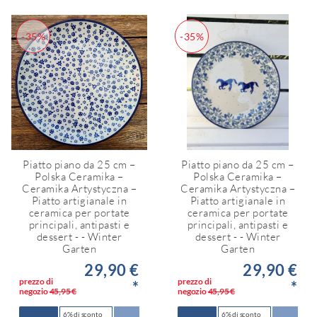
-35%
-35%
Piatto piano da 25 cm –
Piatto piano da 25 cm –
Polska Ceramika –
Polska Ceramika –
Ceramika Artystyczna –
Ceramika Artystyczna –
Piatto artigianale in
Piatto artigianale in
ceramica per portate
ceramica per portate
principali, antipasti e
principali, antipasti e
dessert - - Winter
dessert - - Winter
Garten
Garten
29,90 €
29,90 €
prezzo di
prezzo di
*
*
negozio
45,95 €
negozio
45,95 €
6% di sconto
6% di sconto