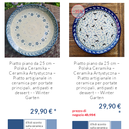
-35%
Piatto piano da 25 cm –
Piatto piano da 25 cm –
Polska Ceramika –
Polska Ceramika –
Ceramika Artystyczna –
Ceramika Artystyczna –
Piatto artigianale in
Piatto artigianale in
ceramica per portate
ceramica per portate
principali, antipasti e
principali, antipasti e
dessert - - Winter
dessert - - Winter
Garten
Garten
29,90 €
29,90 € *
prezzo di
*
negozio
45,95 €
6% di sconto
6% di sconto
sulla ceramica
sulla ceramica