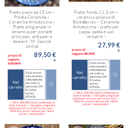
Piatto piano da 25 cm –
Piatto fondo 21,3 cm –
Polska Ceramika –
ceramica polacca di
Ceramika Artystyczna –
Bolesławiec – Ceramika
Piatto artigianale in
Artystyczna – piatto per
ceramica per portate
zuppa, pasta e uso
principali, antipasti e
versatile -
dessert - M. Starzyk
27,99 €
Unikat
prezzo di
*
89,50 €
negozio
45,95 €
prezzo di
negozio
*
125,00 €
6% di sconto
sulla ceramica
di Bolesławiec
Nel
6% di sconto
per ordini a
sulla ceramica
carrello
partire da 159
di Bolesławiec
€ Codice
Nel
per ordini a
sconto:
carrello
partire da 159
AT5X2A
€ Codice
✓ Oltre 100.000 clienti soddisfatti in
sconto:
tutto il mondo ✓ Stoviglie artigianali
AT5X2A
realizzate con cura per la tua casa ✓
Offerte e prezzi speciali per clienti
✓ Oltre 100.000 clienti soddisfatti in
privati / consumatori
tutto il mondo ✓ Stoviglie artigianali
realizzate con cura per la tua casa ✓
Offerte e prezzi speciali per clienti
privati / consumatori