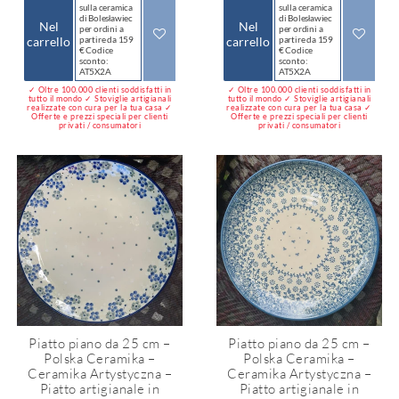
sulla ceramica
sulla ceramica
di Bolesławiec
di Bolesławiec
Nel
Nel
per ordini a
per ordini a
carrello
partire da 159
carrello
partire da 159
€ Codice
€ Codice
sconto:
sconto:
AT5X2A
AT5X2A
✓ Oltre 100.000 clienti soddisfatti in
✓ Oltre 100.000 clienti soddisfatti in
tutto il mondo ✓ Stoviglie artigianali
tutto il mondo ✓ Stoviglie artigianali
realizzate con cura per la tua casa ✓
realizzate con cura per la tua casa ✓
Offerte e prezzi speciali per clienti
Offerte e prezzi speciali per clienti
privati / consumatori
privati / consumatori
Piatto piano da 25 cm –
Piatto piano da 25 cm –
Polska Ceramika –
Polska Ceramika –
Ceramika Artystyczna –
Ceramika Artystyczna –
Piatto artigianale in
Piatto artigianale in