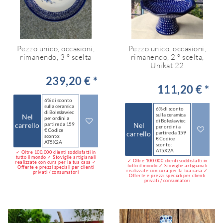
Pezzo unico, occasioni,
Pezzo unico, occasioni,
rimanendo, 3 ° scelta
rimanendo, 2 ° scelta,
Unikat 22
239,20 € *
111,20 € *
6% di sconto
sulla ceramica
6% di sconto
di Bolesławiec
sulla ceramica
Nel
per ordini a
di Bolesławiec
carrello
partire da 159
Nel
per ordini a
€ Codice
carrello
partire da 159
sconto:
€ Codice
AT5X2A
sconto:
AT5X2A
✓ Oltre 100.000 clienti soddisfatti in
tutto il mondo ✓ Stoviglie artigianali
✓ Oltre 100.000 clienti soddisfatti in
realizzate con cura per la tua casa ✓
tutto il mondo ✓ Stoviglie artigianali
Offerte e prezzi speciali per clienti
realizzate con cura per la tua casa ✓
privati / consumatori
Offerte e prezzi speciali per clienti
privati / consumatori