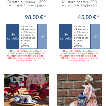
Barattolo, volume 1300
Mustard pentola, 200
ml, l`alto 21 cm, Liebe
ml, ↑11 cm, Unikat 22
98,00 € *
45,00 € *
6% di sconto
6% di sconto
sulla ceramica
sulla ceramica
di Bolesławiec
di Bolesławiec
Nel
Nel
per ordini a
per ordini a
carrello
partire da 159
carrello
partire da 159
€ Codice
€ Codice
sconto:
sconto:
AT5X2A
AT5X2A
✓ Oltre 100.000 clienti soddisfatti in
✓ Oltre 100.000 clienti soddisfatti in
tutto il mondo ✓ Stoviglie artigianali
tutto il mondo ✓ Stoviglie artigianali
realizzate con cura per la tua casa ✓
realizzate con cura per la tua casa ✓
Offerte e prezzi speciali per clienti
Offerte e prezzi speciali per clienti
privati / consumatori
privati / consumatori