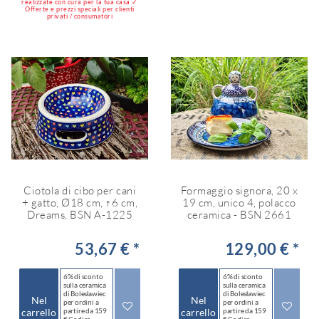
realizzate con cura per la tua casa ✓
Offerte e prezzi speciali per clienti
privati / consumatori
Ciotola di cibo per cani
Formaggio signora, 20 x
+ gatto, Ø18 cm, ↑6 cm,
19 cm, unico 4, polacco
Dreams, BSN A-1225
ceramica - BSN 2661
53,67 € *
129,00 € *
6% di sconto
6% di sconto
sulla ceramica
sulla ceramica
di Bolesławiec
di Bolesławiec
Nel
Nel
per ordini a
per ordini a
carrello
partire da 159
carrello
partire da 159