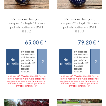
Parmesan dredger,
Parmesan dredger,
unique 2 - high 10 cm -
unique 22 - high 10 cm -
polish pottery - BSN
polish pottery - BSN
8182
8180
65,00 € *
79,20 € *
6% di sconto
6% di sconto
sulla ceramica
sulla ceramica
di Bolesławiec
di Bolesławiec
Nel
Nel
per ordini a
per ordini a
carrello
partire da 159
carrello
partire da 159
€ Codice
€ Codice
sconto:
sconto:
AT5X2A
AT5X2A
✓ Oltre 100.000 clienti soddisfatti in
✓ Oltre 100.000 clienti soddisfatti in
tutto il mondo ✓ Stoviglie artigianali
tutto il mondo ✓ Stoviglie artigianali
realizzate con cura per la tua casa ✓
realizzate con cura per la tua casa ✓
Offerte e prezzi speciali per clienti
Offerte e prezzi speciali per clienti
privati / consumatori
privati / consumatori