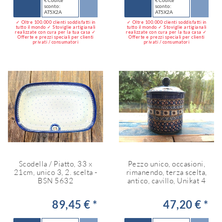
€ Codice
€ Codice
sconto:
sconto:
AT5X2A
AT5X2A
✓ Oltre 100.000 clienti soddisfatti in
✓ Oltre 100.000 clienti soddisfatti in
tutto il mondo ✓ Stoviglie artigianali
tutto il mondo ✓ Stoviglie artigianali
realizzate con cura per la tua casa ✓
realizzate con cura per la tua casa ✓
Offerte e prezzi speciali per clienti
Offerte e prezzi speciali per clienti
privati / consumatori
privati / consumatori
Scodella / Piatto, 33 x
Pezzo unico, occasioni,
21cm, unico 3, 2. scelta -
rimanendo, terza scelta,
BSN 5632
antico, cavillo, Unikat 4
89,45 € *
47,20 € *