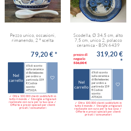
Pezzo unico, occasioni,
Scodella, Ø 34,5 cm, alto
rimanendo, 2 ° scelta
7,5 cm, unico 2, polacco
ceramica - BSN 6439
319,20 €
79,20 € *
prezzo di
negozio
*
536,00 €
6% di sconto
sulla ceramica
6% di sconto
di Bolesławiec
Nel
sulla ceramica
per ordini a
di Bolesławiec
carrello
partire da 159
Nel
per ordini a
€ Codice
carrello
partire da 159
sconto:
€ Codice
AT5X2A
sconto:
✓ Oltre 100.000 clienti soddisfatti in
AT5X2A
tutto il mondo ✓ Stoviglie artigianali
realizzate con cura per la tua casa ✓
✓ Oltre 100.000 clienti soddisfatti in
Offerte e prezzi speciali per clienti
tutto il mondo ✓ Stoviglie artigianali
privati / consumatori
realizzate con cura per la tua casa ✓
Offerte e prezzi speciali per clienti
privati / consumatori