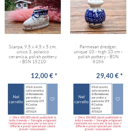
Scarpa, 9,5 x 4,5 x 5 cm,
Parmesan dredger,
unico 3, polacco
unique 10 - high 10 cm -
ceramica, polish pottery
polish pottery - BSN
- BSN 15210
8186
12,00 € *
29,40 € *
6% di sconto
6% di sconto
sulla ceramica
sulla ceramica
di Bolesławiec
di Bolesławiec
Nel
Nel
per ordini a
per ordini a
carrello
partire da 159
carrello
partire da 159
€ Codice
€ Codice
sconto:
sconto:
AT5X2A
AT5X2A
✓ Oltre 100.000 clienti soddisfatti in
✓ Oltre 100.000 clienti soddisfatti in
tutto il mondo ✓ Stoviglie artigianali
tutto il mondo ✓ Stoviglie artigianali
realizzate con cura per la tua casa ✓
realizzate con cura per la tua casa ✓
Offerte e prezzi speciali per clienti
Offerte e prezzi speciali per clienti
privati / consumatori
privati / consumatori