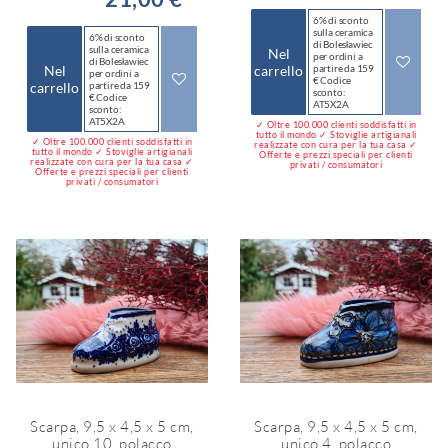
6% di sconto
sulla ceramica
6% di sconto
di Bolesławiec
sulla ceramica
Nel
per ordini a
di Bolesławiec
Nel
carrello
partire da 159
per ordini a
€ Codice
carrello
partire da 159
sconto:
€ Codice
AT5X2A
sconto:
AT5X2A
✓ Oltre 100.000 clienti soddisfatti in
tutto il mondo ✓ Stoviglie artigianali
✓ Oltre 100.000 clienti soddisfatti in
realizzate con cura per la tua casa ✓
tutto il mondo ✓ Stoviglie artigianali
Offerte e prezzi speciali per clienti
realizzate con cura per la tua casa ✓
privati / consumatori
Offerte e prezzi speciali per clienti
privati / consumatori
Scarpa, 9,5 x 4,5 x 5 cm,
Scarpa, 9,5 x 4,5 x 5 cm,
unico 10, polacco
unico 4, polacco