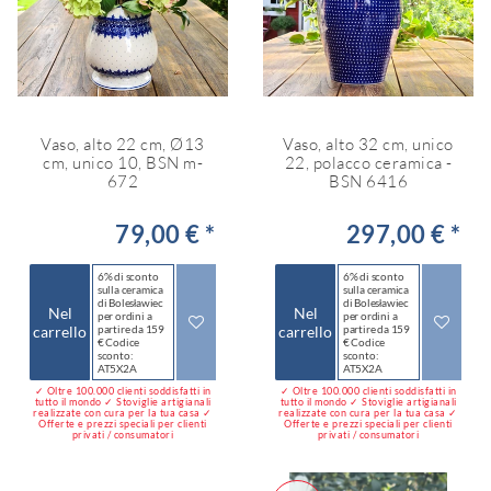
Vaso, alto 22 cm, Ø13
Vaso, alto 32 cm, unico
cm, unico 10, BSN m-
22, polacco ceramica -
672
BSN 6416
79,00 € *
297,00 € *
6% di sconto
6% di sconto
sulla ceramica
sulla ceramica
di Bolesławiec
di Bolesławiec
Nel
Nel
per ordini a
per ordini a
carrello
partire da 159
carrello
partire da 159
€ Codice
€ Codice
sconto:
sconto:
AT5X2A
AT5X2A
✓ Oltre 100.000 clienti soddisfatti in
✓ Oltre 100.000 clienti soddisfatti in
tutto il mondo ✓ Stoviglie artigianali
tutto il mondo ✓ Stoviglie artigianali
realizzate con cura per la tua casa ✓
realizzate con cura per la tua casa ✓
Offerte e prezzi speciali per clienti
Offerte e prezzi speciali per clienti
privati / consumatori
privati / consumatori