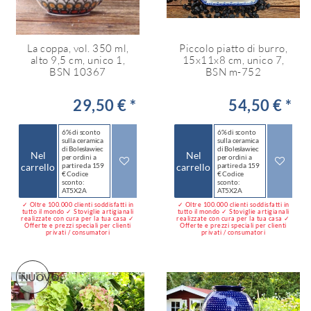
La coppa, vol. 350 ml,
Piccolo piatto di burro,
alto 9,5 cm, unico 1,
15x11x8 cm, unico 7,
BSN 10367
BSN m-752
29,50 € *
54,50 € *
6% di sconto
6% di sconto
sulla ceramica
sulla ceramica
di Bolesławiec
di Bolesławiec
Nel
Nel
per ordini a
per ordini a
carrello
partire da 159
carrello
partire da 159
€ Codice
€ Codice
sconto:
sconto:
AT5X2A
AT5X2A
✓ Oltre 100.000 clienti soddisfatti in
✓ Oltre 100.000 clienti soddisfatti in
tutto il mondo ✓ Stoviglie artigianali
tutto il mondo ✓ Stoviglie artigianali
realizzate con cura per la tua casa ✓
realizzate con cura per la tua casa ✓
Offerte e prezzi speciali per clienti
Offerte e prezzi speciali per clienti
privati / consumatori
privati / consumatori
NUOVO