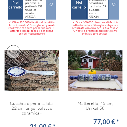
Nel
Nel
per ordini a
per ordini a
carrello
partire da 159
carrello
partire da 159
€ Codice
€ Codice
sconto:
sconto:
AT5X2A
AT5X2A
✓ Oltre 100.000 clienti soddisfatti in
✓ Oltre 100.000 clienti soddisfatti in
tutto il mondo ✓ Stoviglie artigianali
tutto il mondo ✓ Stoviglie artigianali
realizzate con cura per la tua casa ✓
realizzate con cura per la tua casa ✓
Offerte e prezzi speciali per clienti
Offerte e prezzi speciali per clienti
privati / consumatori
privati / consumatori
NUOVO
Cucchiaio per insalata,
Matterello, 45 cm,
22 cm lungo, polacco
Unikat 58
ceramica -
77,00 € *
21,00 € *