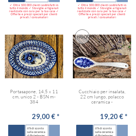
✓ Oltre 100.000 clienti soddisfatti in
✓ Oltre 100.000 clienti soddisfatti in
tutto il mondo ✓ Stoviglie artigianali
tutto il mondo ✓ Stoviglie artigianali
realizzate con cura per la tua casa ✓
realizzate con cura per la tua casa ✓
Offerte e prezzi speciali per clienti
Offerte e prezzi speciali per clienti
privati / consumatori
privati / consumatori
NUOVO
Portasapone, 14,5 x 11
Cucchiaio per insalata,
cm, unico 2 - BSN m-
22 cm lungo, polacco
384
ceramica -
29,00 € *
19,20 € *
6% di sconto
6% di sconto
sulla ceramica
sulla ceramica
di Bolesławiec
di Bolesławiec