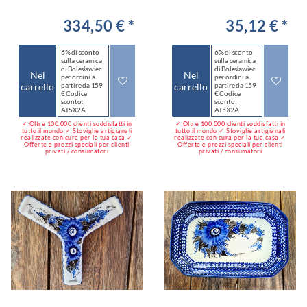
334,50 € *
35,12 € *
6% di sconto
6% di sconto
sulla ceramica
sulla ceramica
di Bolesławiec
di Bolesławiec
Nel
Nel
per ordini a
per ordini a
carrello
partire da 159
carrello
partire da 159
€ Codice
€ Codice
sconto:
sconto:
AT5X2A
AT5X2A
✓ Oltre 100.000 clienti soddisfatti in
✓ Oltre 100.000 clienti soddisfatti in
tutto il mondo ✓ Stoviglie artigianali
tutto il mondo ✓ Stoviglie artigianali
realizzate con cura per la tua casa ✓
realizzate con cura per la tua casa ✓
Offerte e prezzi speciali per clienti
Offerte e prezzi speciali per clienti
privati / consumatori
privati / consumatori