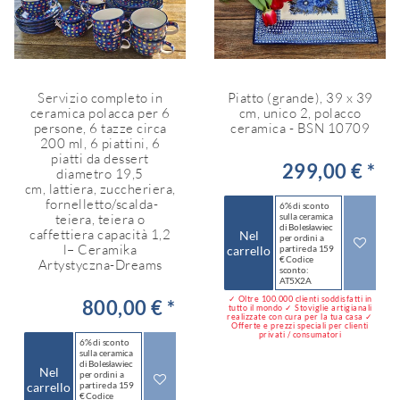
Servizio completo in
Piatto (grande), 39 x 39
ceramica polacca per 6
cm, unico 2, polacco
persone, 6 tazze circa
ceramica - BSN 10709
200 ml, 6 piattini, 6
piatti da dessert
299,00 € *
diametro 19,5
cm, lattiera, zuccheriera,
fornelletto/scalda-
6% di sconto
teiera, teiera o
sulla ceramica
di Bolesławiec
caffettiera capacità 1,2
Nel
per ordini a
l– Ceramika
carrello
partire da 159
€ Codice
Artystyczna-Dreams
sconto:
AT5X2A
✓ Oltre 100.000 clienti soddisfatti in
800,00 € *
tutto il mondo ✓ Stoviglie artigianali
realizzate con cura per la tua casa ✓
Offerte e prezzi speciali per clienti
privati / consumatori
6% di sconto
sulla ceramica
di Bolesławiec
Nel
per ordini a
carrello
partire da 159
€ Codice