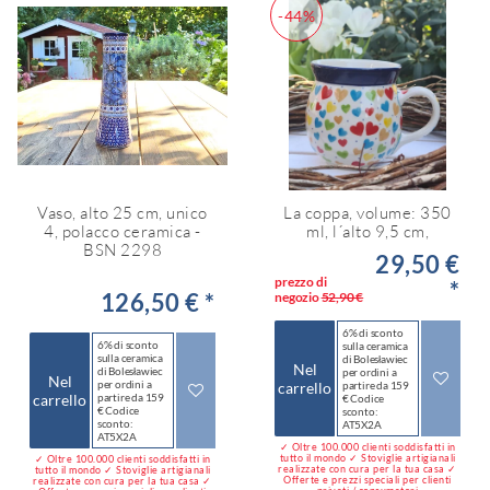
-44%
Vaso, alto 25 cm, unico
La coppa, volume: 350
4, polacco ceramica -
ml, l´alto 9,5 cm,
BSN 2298
29,50 €
prezzo di
*
126,50 € *
negozio
52,90 €
6% di sconto
6% di sconto
sulla ceramica
sulla ceramica
di Bolesławiec
Nel
di Bolesławiec
per ordini a
Nel
per ordini a
carrello
partire da 159
carrello
partire da 159
€ Codice
€ Codice
sconto:
sconto:
AT5X2A
AT5X2A
✓ Oltre 100.000 clienti soddisfatti in
tutto il mondo ✓ Stoviglie artigianali
✓ Oltre 100.000 clienti soddisfatti in
realizzate con cura per la tua casa ✓
tutto il mondo ✓ Stoviglie artigianali
Offerte e prezzi speciali per clienti
realizzate con cura per la tua casa ✓