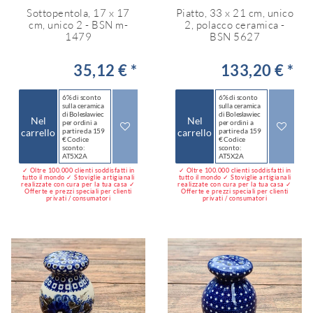
Sottopentola, 17 x 17
Piatto, 33 x 21 cm, unico
cm, unico 2 - BSN m-
2, polacco ceramica -
1479
BSN 5627
35,12 € *
133,20 € *
6% di sconto
6% di sconto
sulla ceramica
sulla ceramica
di Bolesławiec
di Bolesławiec
Nel
Nel
per ordini a
per ordini a
carrello
partire da 159
carrello
partire da 159
€ Codice
€ Codice
sconto:
sconto:
AT5X2A
AT5X2A
✓ Oltre 100.000 clienti soddisfatti in
✓ Oltre 100.000 clienti soddisfatti in
tutto il mondo ✓ Stoviglie artigianali
tutto il mondo ✓ Stoviglie artigianali
realizzate con cura per la tua casa ✓
realizzate con cura per la tua casa ✓
Offerte e prezzi speciali per clienti
Offerte e prezzi speciali per clienti
privati / consumatori
privati / consumatori