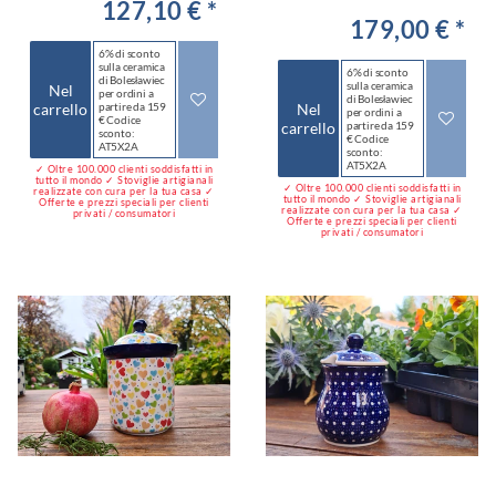
127,10 € *
179,00 € *
6% di sconto
sulla ceramica
6% di sconto
di Bolesławiec
sulla ceramica
Nel
per ordini a
di Bolesławiec
carrello
partire da 159
Nel
per ordini a
€ Codice
carrello
partire da 159
sconto:
€ Codice
AT5X2A
sconto:
AT5X2A
✓ Oltre 100.000 clienti soddisfatti in
tutto il mondo ✓ Stoviglie artigianali
✓ Oltre 100.000 clienti soddisfatti in
realizzate con cura per la tua casa ✓
tutto il mondo ✓ Stoviglie artigianali
Offerte e prezzi speciali per clienti
realizzate con cura per la tua casa ✓
privati / consumatori
Offerte e prezzi speciali per clienti
privati / consumatori