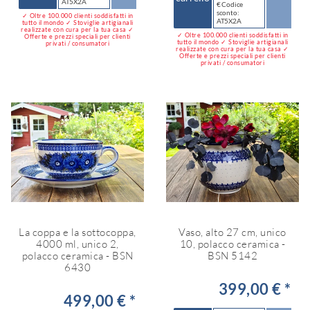
AT5X2A
€ Codice
sconto:
✓ Oltre 100.000 clienti soddisfatti in
AT5X2A
tutto il mondo ✓ Stoviglie artigianali
realizzate con cura per la tua casa ✓
✓ Oltre 100.000 clienti soddisfatti in
Offerte e prezzi speciali per clienti
tutto il mondo ✓ Stoviglie artigianali
privati / consumatori
realizzate con cura per la tua casa ✓
Offerte e prezzi speciali per clienti
privati / consumatori
La coppa e la sottocoppa,
Vaso, alto 27 cm, unico
4000 ml, unico 2,
10, polacco ceramica -
polacco ceramica - BSN
BSN 5142
6430
399,00 € *
499,00 € *