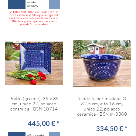
sconto:
AT5X2A
✓ Oltre 100.000 clienti soddisfatti in
tutto il mondo ✓ Stoviglie artigianali
realizzate con cura per la tua casa ✓
Offerte e prezzi speciali per clienti
privati / consumatori
Piatto (grande), 39 x 39
Scodella per insalata, Ø
cm, unico 22, polacco
32,5 cm, alto 16 cm,
ceramica - BSN 10714
unico 22, polacco
ceramica - BSN m-3380
445,00 € *
334,50 € *
6% di sconto