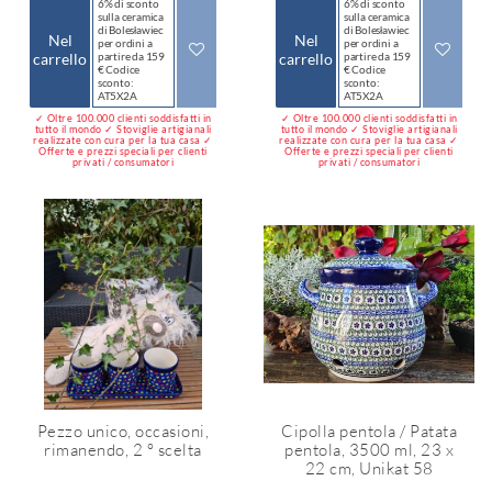
6% di sconto
6% di sconto
sulla ceramica
sulla ceramica
di Bolesławiec
di Bolesławiec
Nel
Nel
per ordini a
per ordini a
carrello
partire da 159
carrello
partire da 159
€ Codice
€ Codice
sconto:
sconto:
AT5X2A
AT5X2A
✓ Oltre 100.000 clienti soddisfatti in
✓ Oltre 100.000 clienti soddisfatti in
tutto il mondo ✓ Stoviglie artigianali
tutto il mondo ✓ Stoviglie artigianali
realizzate con cura per la tua casa ✓
realizzate con cura per la tua casa ✓
Offerte e prezzi speciali per clienti
Offerte e prezzi speciali per clienti
privati / consumatori
privati / consumatori
Pezzo unico, occasioni,
Cipolla pentola / Patata
rimanendo, 2 ° scelta
pentola, 3500 ml, 23 x
22 cm, Unikat 58