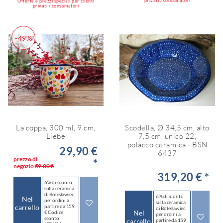
privati / consumatori
Offerte e prezzi speciali per clienti
privati / consumatori
-49%
La coppa, 300 ml, 9 cm,
Scodella, Ø 34,5 cm, alto
Liebe
7,5 cm, unico 22,
polacco ceramica - BSN
29,90 €
6437
prezzo di
*
negozio
59,00 €
319,20 € *
6% di sconto
sulla ceramica
di Bolesławiec
6% di sconto
Nel
per ordini a
sulla ceramica
carrello
partire da 159
di Bolesławiec
Nel
€ Codice
per ordini a
sconto:
carrello
partire da 159