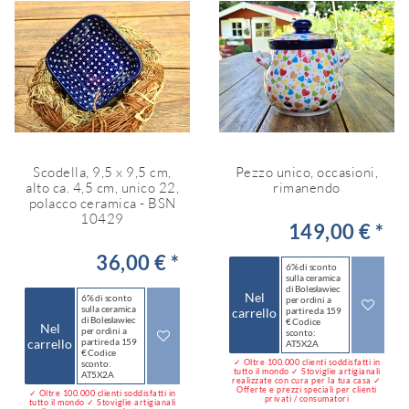
Scodella, 9,5 x 9,5 cm,
Pezzo unico, occasioni,
alto ca. 4,5 cm, unico 22,
rimanendo
polacco ceramica - BSN
10429
149,00 € *
36,00 € *
6% di sconto
sulla ceramica
di Bolesławiec
Nel
6% di sconto
per ordini a
sulla ceramica
carrello
partire da 159
di Bolesławiec
€ Codice
Nel
per ordini a
sconto:
carrello
partire da 159
AT5X2A
€ Codice
✓ Oltre 100.000 clienti soddisfatti in
sconto:
tutto il mondo ✓ Stoviglie artigianali
AT5X2A
realizzate con cura per la tua casa ✓
Offerte e prezzi speciali per clienti
✓ Oltre 100.000 clienti soddisfatti in
privati / consumatori
tutto il mondo ✓ Stoviglie artigianali