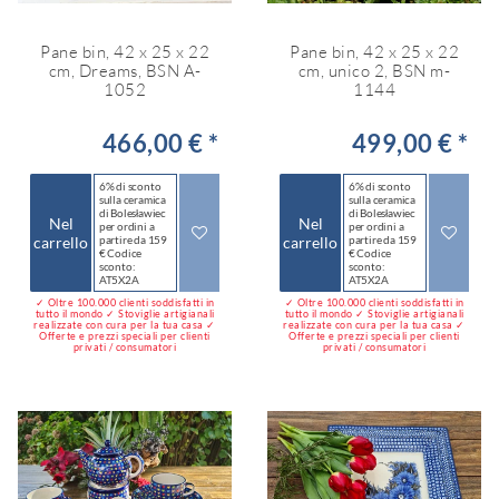
Pane bin, 42 x 25 x 22
Pane bin, 42 x 25 x 22
cm, Dreams, BSN A-
cm, unico 2, BSN m-
1052
1144
466,00 € *
499,00 € *
6% di sconto
6% di sconto
sulla ceramica
sulla ceramica
di Bolesławiec
di Bolesławiec
Nel
Nel
per ordini a
per ordini a
carrello
partire da 159
carrello
partire da 159
€ Codice
€ Codice
sconto:
sconto:
AT5X2A
AT5X2A
✓ Oltre 100.000 clienti soddisfatti in
✓ Oltre 100.000 clienti soddisfatti in
tutto il mondo ✓ Stoviglie artigianali
tutto il mondo ✓ Stoviglie artigianali
realizzate con cura per la tua casa ✓
realizzate con cura per la tua casa ✓
Offerte e prezzi speciali per clienti
Offerte e prezzi speciali per clienti
privati / consumatori
privati / consumatori