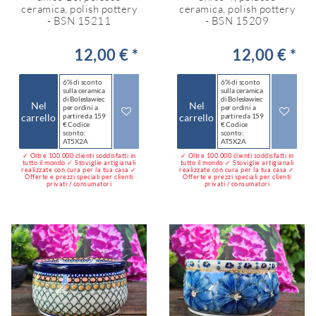
ceramica, polish pottery
ceramica, polish pottery
- BSN 15211
- BSN 15209
12,00 € *
12,00 € *
6% di sconto
6% di sconto
sulla ceramica
sulla ceramica
di Bolesławiec
di Bolesławiec
Nel
Nel
per ordini a
per ordini a
carrello
partire da 159
carrello
partire da 159
€ Codice
€ Codice
sconto:
sconto:
AT5X2A
AT5X2A
✓ Oltre 100.000 clienti soddisfatti in
✓ Oltre 100.000 clienti soddisfatti in
tutto il mondo ✓ Stoviglie artigianali
tutto il mondo ✓ Stoviglie artigianali
realizzate con cura per la tua casa ✓
realizzate con cura per la tua casa ✓
Offerte e prezzi speciali per clienti
Offerte e prezzi speciali per clienti
privati / consumatori
privati / consumatori