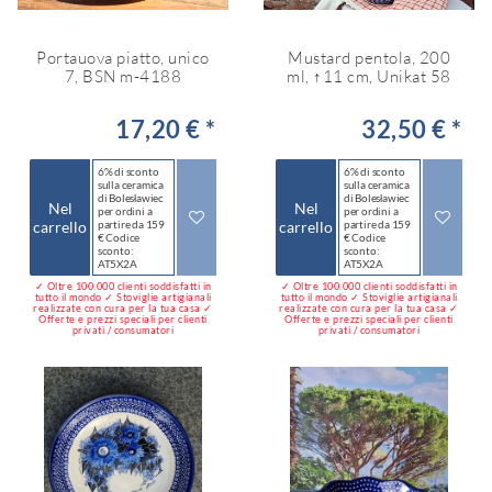
Portauova piatto, unico
Mustard pentola, 200
7, BSN m-4188
ml, ↑11 cm, Unikat 58
17,20 € *
32,50 € *
6% di sconto
6% di sconto
sulla ceramica
sulla ceramica
di Bolesławiec
di Bolesławiec
Nel
Nel
per ordini a
per ordini a
carrello
partire da 159
carrello
partire da 159
€ Codice
€ Codice
sconto:
sconto:
AT5X2A
AT5X2A
✓ Oltre 100.000 clienti soddisfatti in
✓ Oltre 100.000 clienti soddisfatti in
tutto il mondo ✓ Stoviglie artigianali
tutto il mondo ✓ Stoviglie artigianali
realizzate con cura per la tua casa ✓
realizzate con cura per la tua casa ✓
Offerte e prezzi speciali per clienti
Offerte e prezzi speciali per clienti
privati / consumatori
privati / consumatori