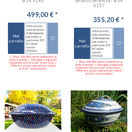
BSN 5140
polacco ceramica - BSN
6157
499,00 € *
355,20 € *
6% di sconto
sulla ceramica
6% di sconto
di Bolesławiec
sulla ceramica
Nel
per ordini a
di Bolesławiec
carrello
partire da 159
Nel
per ordini a
€ Codice
carrello
partire da 159
sconto:
€ Codice
AT5X2A
sconto:
AT5X2A
✓ Oltre 100.000 clienti soddisfatti in
tutto il mondo ✓ Stoviglie artigianali
✓ Oltre 100.000 clienti soddisfatti in
realizzate con cura per la tua casa ✓
tutto il mondo ✓ Stoviglie artigianali
Offerte e prezzi speciali per clienti
realizzate con cura per la tua casa ✓
privati / consumatori
Offerte e prezzi speciali per clienti
privati / consumatori