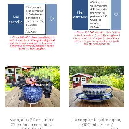
6% di sconto
sulla ceramica
6% di sconto
di Bolesławiec
sulla ceramica
Nel
per ordini a
di Bolesławiec
Nel
carrello
partire da 159
per ordini a
€ Codice
carrello
partire da 159
sconto:
€ Codice
AT5X2A
sconto:
AT5X2A
✓ Oltre 100.000 clienti soddisfatti in
tutto il mondo ✓ Stoviglie artigianali
✓ Oltre 100.000 clienti soddisfatti in
realizzate con cura per la tua casa ✓
tutto il mondo ✓ Stoviglie artigianali
Offerte e prezzi speciali per clienti
realizzate con cura per la tua casa ✓
privati / consumatori
Offerte e prezzi speciali per clienti
privati / consumatori
Vaso, alto 27 cm, unico
La coppa e la sottocoppa,
22, polacco ceramica -
4000 ml, unico 7,