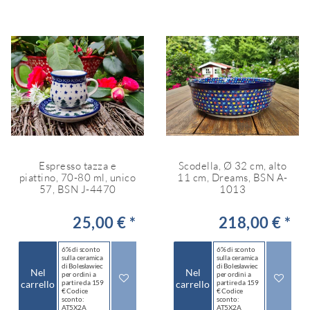
Espresso tazza e
Scodella, Ø 32 cm, alto
piattino, 70-80 ml, unico
11 cm, Dreams, BSN A-
57, BSN J-4470
1013
25,00 € *
218,00 € *
6% di sconto
6% di sconto
sulla ceramica
sulla ceramica
di Bolesławiec
di Bolesławiec
Nel
Nel
per ordini a
per ordini a
carrello
partire da 159
carrello
partire da 159
€ Codice
€ Codice
sconto:
sconto:
AT5X2A
AT5X2A