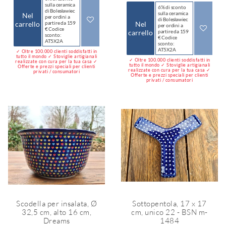
sulla ceramica
6% di sconto
di Bolesławiec
sulla ceramica
Nel
per ordini a
di Bolesławiec
carrello
partire da 159
Nel
per ordini a
€ Codice
carrello
partire da 159
sconto:
€ Codice
AT5X2A
sconto:
AT5X2A
✓ Oltre 100.000 clienti soddisfatti in
tutto il mondo ✓ Stoviglie artigianali
✓ Oltre 100.000 clienti soddisfatti in
realizzate con cura per la tua casa ✓
tutto il mondo ✓ Stoviglie artigianali
Offerte e prezzi speciali per clienti
realizzate con cura per la tua casa ✓
privati / consumatori
Offerte e prezzi speciali per clienti
privati / consumatori
Scodella per insalata, Ø
Sottopentola, 17 x 17
32,5 cm, alto 16 cm,
cm, unico 22 - BSN m-
Dreams
1484