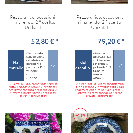
Pezzo unico, occasioni,
Pezzo unico, occasioni,
rimanendo, 2 ° scelta,
rimanendo, 2 ° scelta,
Unikat 1
Unikat 4
52,80 € *
79,20 € *
6% di sconto
6% di sconto
sulla ceramica
sulla ceramica
di Bolesławiec
di Bolesławiec
Nel
Nel
per ordini a
per ordini a
carrello
partire da 159
carrello
partire da 159
€ Codice
€ Codice
sconto:
sconto:
AT5X2A
AT5X2A
✓ Oltre 100.000 clienti soddisfatti in
✓ Oltre 100.000 clienti soddisfatti in
tutto il mondo ✓ Stoviglie artigianali
tutto il mondo ✓ Stoviglie artigianali
realizzate con cura per la tua casa ✓
realizzate con cura per la tua casa ✓
Offerte e prezzi speciali per clienti
Offerte e prezzi speciali per clienti
privati / consumatori
privati / consumatori
-40%