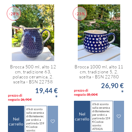
-28%
-23%
Brocca 500 ml, alto 12
Brocca 1000 ml, alto 11
cm, tradizione 63,
cm, tradizione 5, 2.
polacco ceramica, 2.
scelta - BSN 22780
scelta - BSN 22758
26,90 €
19,44 €
prezzo di
*
negozio
35,00 €
prezzo di
*
negozio
26,90 €
6% di sconto
sulla ceramica
6% di sconto
di Bolesławiec
sulla ceramica
Nel
per ordini a
di Bolesławiec
Nel
carrello
partire da 159
per ordini a
€ Codice
carrello
partire da 159
sconto:
€ Codice
AT5X2A
sconto: