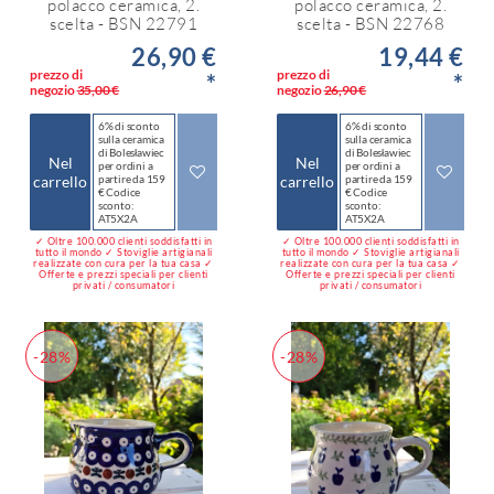
polacco ceramica, 2.
polacco ceramica, 2.
scelta - BSN 22791
scelta - BSN 22768
26,90 €
19,44 €
prezzo di
prezzo di
*
*
negozio
35,00 €
negozio
26,90 €
6% di sconto
6% di sconto
sulla ceramica
sulla ceramica
di Bolesławiec
di Bolesławiec
Nel
Nel
per ordini a
per ordini a
carrello
partire da 159
carrello
partire da 159
€ Codice
€ Codice
sconto:
sconto:
AT5X2A
AT5X2A
✓ Oltre 100.000 clienti soddisfatti in
✓ Oltre 100.000 clienti soddisfatti in
tutto il mondo ✓ Stoviglie artigianali
tutto il mondo ✓ Stoviglie artigianali
realizzate con cura per la tua casa ✓
realizzate con cura per la tua casa ✓
Offerte e prezzi speciali per clienti
Offerte e prezzi speciali per clienti
privati / consumatori
privati / consumatori
-28%
-28%