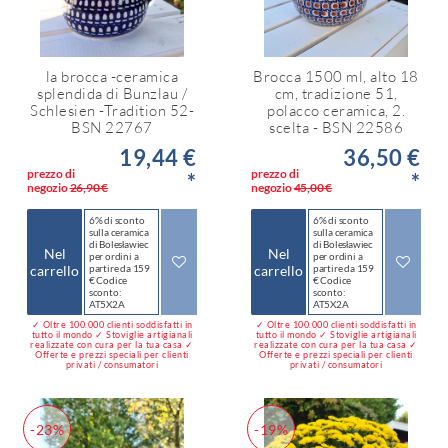
la brocca -ceramica
Brocca 1500 ml, alto 18
splendida di Bunzlau /
cm, tradizione 51,
Schlesien -Tradition 52-
polacco ceramica, 2.
BSN 22767
scelta - BSN 22586
19,44 €
36,50 €
prezzo di
prezzo di
*
*
negozio
26,90 €
negozio
45,00 €
6% di sconto
6% di sconto
sulla ceramica
sulla ceramica
di Bolesławiec
di Bolesławiec
Nel
Nel
per ordini a
per ordini a
carrello
partire da 159
carrello
partire da 159
€ Codice
€ Codice
sconto:
sconto:
AT5X2A
AT5X2A
✓ Oltre 100.000 clienti soddisfatti in
✓ Oltre 100.000 clienti soddisfatti in
tutto il mondo ✓ Stoviglie artigianali
tutto il mondo ✓ Stoviglie artigianali
realizzate con cura per la tua casa ✓
realizzate con cura per la tua casa ✓
Offerte e prezzi speciali per clienti
Offerte e prezzi speciali per clienti
privati / consumatori
privati / consumatori
-23%
-19%