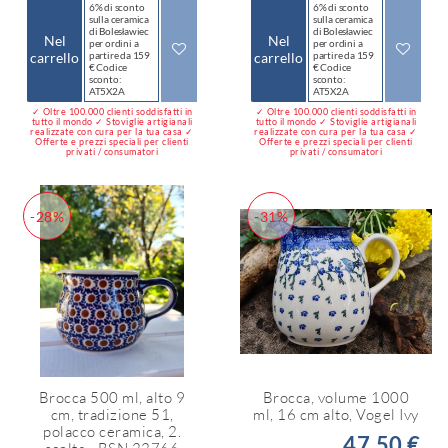
6% di sconto
6% di sconto
sulla ceramica
sulla ceramica
di Bolesławiec
di Bolesławiec
Nel
Nel
per ordini a
per ordini a
carrello
partire da 159
carrello
partire da 159
€ Codice
€ Codice
sconto:
sconto:
AT5X2A
AT5X2A
✓ Oltre 100.000 clienti soddisfatti in
✓ Oltre 100.000 clienti soddisfatti in
tutto il mondo ✓ Stoviglie artigianali
tutto il mondo ✓ Stoviglie artigianali
realizzate con cura per la tua casa ✓
realizzate con cura per la tua casa ✓
Offerte e prezzi speciali per clienti
Offerte e prezzi speciali per clienti
privati / consumatori
privati / consumatori
-28%
-31%
Brocca 500 ml, alto 9
Brocca, volume 1000
cm, tradizione 51,
ml, 16 cm alto, Vogel Ivy
polacco ceramica, 2.
47,50 €