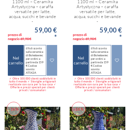
1100 ml – Ceramika
1100 ml – Ceramika
Artystyczna – caraffa
Artystyczna – caraffa
versatile per latte,
versatile per latte,
acqua, succhi e bevande
acqua, succhi e bevande
-
-
59,00 €
59,00 €
prezzo di
prezzo di
*
*
negozio
69,90 €
negozio
69,90 €
6% di sconto
6% di sconto
sulla ceramica
sulla ceramica
di Bolesławiec
di Bolesławiec
Nel
Nel
per ordini a
per ordini a
carrello
partire da 159
carrello
partire da 159
€ Codice
€ Codice
sconto:
sconto:
AT5X2A
AT5X2A
✓ Oltre 100.000 clienti soddisfatti in
✓ Oltre 100.000 clienti soddisfatti in
tutto il mondo ✓ Stoviglie artigianali
tutto il mondo ✓ Stoviglie artigianali
realizzate con cura per la tua casa ✓
realizzate con cura per la tua casa ✓
Offerte e prezzi speciali per clienti
Offerte e prezzi speciali per clienti
privati / consumatori
privati / consumatori
-16%
-16%