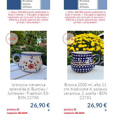
€ Codice
€ Codice
sconto:
sconto:
AT5X2A
AT5X2A
✓ Oltre 100.000 clienti soddisfatti in
✓ Oltre 100.000 clienti soddisfatti in
tutto il mondo ✓ Stoviglie artigianali
tutto il mondo ✓ Stoviglie artigianali
realizzate con cura per la tua casa ✓
realizzate con cura per la tua casa ✓
Offerte e prezzi speciali per clienti
Offerte e prezzi speciali per clienti
privati / consumatori
privati / consumatori
-23%
-23%
la brocca -ceramica
Brocca 1000 ml, alto 11
splendida di Bunzlau /
cm, tradizione 6, polacco
Schlesien -Tradition 53-
ceramica, 2. scelta - BSN
BSN 22788
22781
26,90 €
26,90 €
prezzo di
prezzo di
*
*
negozio
35,00 €
negozio
35,00 €