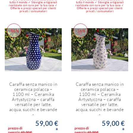
tutto il mondo ✓ Stoviglie artigianali
tutto il mondo ✓ Stoviglie artigianali
realizzate con cura per la tua casa ✓
realizzate con cura per la tua casa ✓
Offerte e prezzi speciali per clienti
Offerte e prezzi speciali per clienti
privati / consumatori
privati / consumatori
-16%
-16%
Caraffa senza manico in
Caraffa senza manico in
ceramica polacca –
ceramica polacca –
1100 ml – Ceramika
1100 ml – Ceramika
Artystyczna – caraffa
Artystyczna – caraffa
versatile per latte,
versatile per latte,
acqua, succhi e bevande
acqua, succhi e bevande
-
-
59,00 €
59,00 €
prezzo di
prezzo di
*
*
negozio
69,90 €
negozio
69,90 €