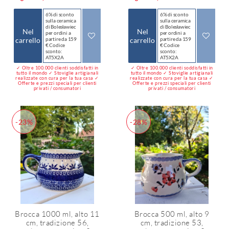
6% di sconto
6% di sconto
sulla ceramica
sulla ceramica
di Bolesławiec
di Bolesławiec
Nel
Nel
per ordini a
per ordini a
carrello
partire da 159
carrello
partire da 159
€ Codice
€ Codice
sconto:
sconto:
AT5X2A
AT5X2A
✓ Oltre 100.000 clienti soddisfatti in
✓ Oltre 100.000 clienti soddisfatti in
tutto il mondo ✓ Stoviglie artigianali
tutto il mondo ✓ Stoviglie artigianali
realizzate con cura per la tua casa ✓
realizzate con cura per la tua casa ✓
Offerte e prezzi speciali per clienti
Offerte e prezzi speciali per clienti
privati / consumatori
privati / consumatori
-23%
-28%
Brocca 1000 ml, alto 11
Brocca 500 ml, alto 9
cm, tradizione 56,
cm, tradizione 53,