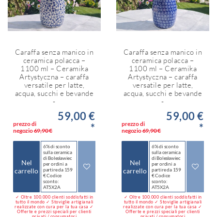
Caraffa senza manico in
Caraffa senza manico in
ceramica polacca –
ceramica polacca –
1100 ml – Ceramika
1100 ml – Ceramika
Artystyczna – caraffa
Artystyczna – caraffa
versatile per latte,
versatile per latte,
acqua, succhi e bevande
acqua, succhi e bevande
-
-
59,00 €
59,00 €
prezzo di
prezzo di
*
*
negozio
69,90 €
negozio
69,90 €
6% di sconto
6% di sconto
sulla ceramica
sulla ceramica
di Bolesławiec
di Bolesławiec
Nel
Nel
per ordini a
per ordini a
carrello
partire da 159
carrello
partire da 159
€ Codice
€ Codice
sconto:
sconto:
AT5X2A
AT5X2A
✓ Oltre 100.000 clienti soddisfatti in
✓ Oltre 100.000 clienti soddisfatti in
tutto il mondo ✓ Stoviglie artigianali
tutto il mondo ✓ Stoviglie artigianali
realizzate con cura per la tua casa ✓
realizzate con cura per la tua casa ✓
Offerte e prezzi speciali per clienti
Offerte e prezzi speciali per clienti
privati / consumatori
privati / consumatori