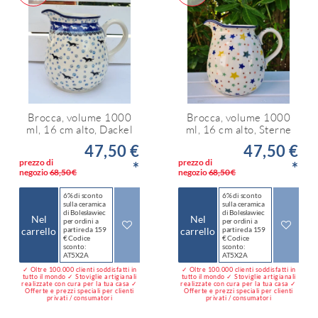
Brocca, volume 1000
Brocca, volume 1000
ml, 16 cm alto, Dackel
ml, 16 cm alto, Sterne
47,50 €
47,50 €
prezzo di
prezzo di
*
*
negozio
68,50 €
negozio
68,50 €
6% di sconto
6% di sconto
sulla ceramica
sulla ceramica
di Bolesławiec
di Bolesławiec
Nel
Nel
per ordini a
per ordini a
carrello
partire da 159
carrello
partire da 159
€ Codice
€ Codice
sconto:
sconto:
AT5X2A
AT5X2A
✓ Oltre 100.000 clienti soddisfatti in
✓ Oltre 100.000 clienti soddisfatti in
tutto il mondo ✓ Stoviglie artigianali
tutto il mondo ✓ Stoviglie artigianali
realizzate con cura per la tua casa ✓
realizzate con cura per la tua casa ✓
Offerte e prezzi speciali per clienti
Offerte e prezzi speciali per clienti
privati / consumatori
privati / consumatori