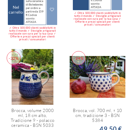
sulla ceramica
sconto:
di Bolesławiec
Nel
AT5X2A
per ordini a
carrello
partire da 159
✓ Oltre 100.000 clienti soddisfatti in
€ Codice
tutto il mondo ✓ Stoviglie artigianali
sconto:
realizzate con cura per la tua casa ✓
AT5X2A
Offerte e prezzi speciali per clienti
privati / consumatori
✓ Oltre 100.000 clienti soddisfatti in
tutto il mondo ✓ Stoviglie artigianali
realizzate con cura per la tua casa ✓
Offerte e prezzi speciali per clienti
privati / consumatori
-32%
-24%
Brocca, volume 2000
Brocca, vol. 700 ml, ↑ 10
ml, 18 cm alto,
cm, tradizione 3 - BSN
Tradizione 9 - polacco
5384
ceramica - BSN 5033
49,50 €