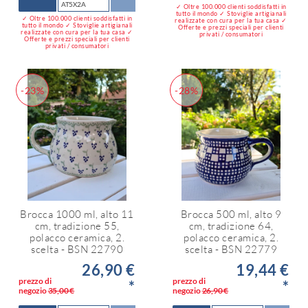
AT5X2A
✓ Oltre 100.000 clienti soddisfatti in
tutto il mondo ✓ Stoviglie artigianali
✓ Oltre 100.000 clienti soddisfatti in
realizzate con cura per la tua casa ✓
tutto il mondo ✓ Stoviglie artigianali
Offerte e prezzi speciali per clienti
realizzate con cura per la tua casa ✓
privati / consumatori
Offerte e prezzi speciali per clienti
privati / consumatori
-23%
-28%
Brocca 1000 ml, alto 11
Brocca 500 ml, alto 9
cm, tradizione 55,
cm, tradizione 64,
polacco ceramica, 2.
polacco ceramica, 2.
scelta - BSN 22790
scelta - BSN 22779
26,90 €
19,44 €
prezzo di
prezzo di
*
*
negozio
35,00 €
negozio
26,90 €