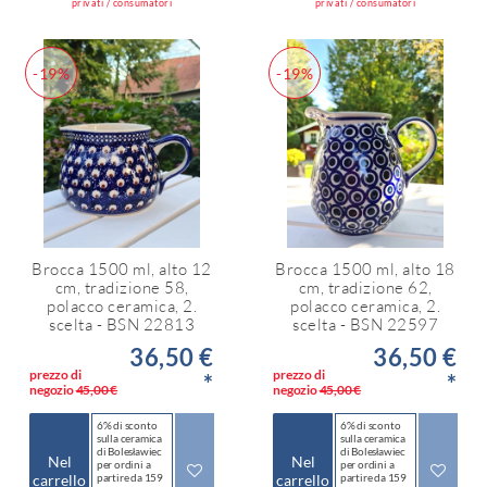
privati / consumatori
privati / consumatori
-19%
-19%
Brocca 1500 ml, alto 12
Brocca 1500 ml, alto 18
cm, tradizione 58,
cm, tradizione 62,
polacco ceramica, 2.
polacco ceramica, 2.
scelta - BSN 22813
scelta - BSN 22597
36,50 €
36,50 €
prezzo di
prezzo di
*
*
negozio
45,00 €
negozio
45,00 €
6% di sconto
6% di sconto
sulla ceramica
sulla ceramica
di Bolesławiec
di Bolesławiec
Nel
Nel
per ordini a
per ordini a
carrello
partire da 159
carrello
partire da 159