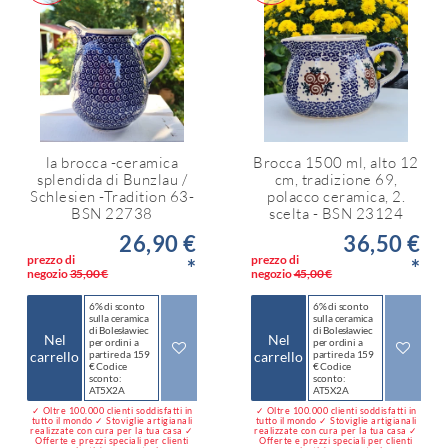
la brocca -ceramica
Brocca 1500 ml, alto 12
splendida di Bunzlau /
cm, tradizione 69,
Schlesien -Tradition 63-
polacco ceramica, 2.
BSN 22738
scelta - BSN 23124
26,90 €
36,50 €
prezzo di
prezzo di
*
*
negozio
35,00 €
negozio
45,00 €
6% di sconto
6% di sconto
sulla ceramica
sulla ceramica
di Bolesławiec
di Bolesławiec
Nel
Nel
per ordini a
per ordini a
carrello
partire da 159
carrello
partire da 159
€ Codice
€ Codice
sconto:
sconto:
AT5X2A
AT5X2A
✓ Oltre 100.000 clienti soddisfatti in
✓ Oltre 100.000 clienti soddisfatti in
tutto il mondo ✓ Stoviglie artigianali
tutto il mondo ✓ Stoviglie artigianali
realizzate con cura per la tua casa ✓
realizzate con cura per la tua casa ✓
Offerte e prezzi speciali per clienti
Offerte e prezzi speciali per clienti