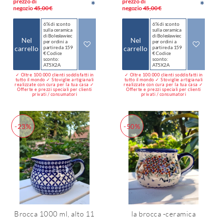
prezzo di
prezzo di
*
*
negozio
45,00 €
negozio
45,00 €
6% di sconto
6% di sconto
sulla ceramica
sulla ceramica
di Bolesławiec
di Bolesławiec
Nel
Nel
per ordini a
per ordini a
carrello
partire da 159
carrello
partire da 159
€ Codice
€ Codice
sconto:
sconto:
AT5X2A
AT5X2A
✓ Oltre 100.000 clienti soddisfatti in
✓ Oltre 100.000 clienti soddisfatti in
tutto il mondo ✓ Stoviglie artigianali
tutto il mondo ✓ Stoviglie artigianali
realizzate con cura per la tua casa ✓
realizzate con cura per la tua casa ✓
Offerte e prezzi speciali per clienti
Offerte e prezzi speciali per clienti
privati / consumatori
privati / consumatori
-23%
-50%
Brocca 1000 ml, alto 11
la brocca -ceramica