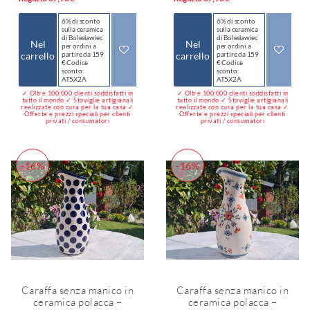
6% di sconto
6% di sconto
sulla ceramica
sulla ceramica
di Bolesławiec
di Bolesławiec
Nel
Nel
per ordini a
per ordini a
carrello
partire da 159
carrello
partire da 159
€ Codice
€ Codice
sconto:
sconto:
AT5X2A
AT5X2A
✓ Oltre 100.000 clienti soddisfatti in
✓ Oltre 100.000 clienti soddisfatti in
tutto il mondo ✓ Stoviglie artigianali
tutto il mondo ✓ Stoviglie artigianali
realizzate con cura per la tua casa ✓
realizzate con cura per la tua casa ✓
Offerte e prezzi speciali per clienti
Offerte e prezzi speciali per clienti
privati / consumatori
privati / consumatori
-16%
-16%
Caraffa senza manico in
Caraffa senza manico in
ceramica polacca –
ceramica polacca –