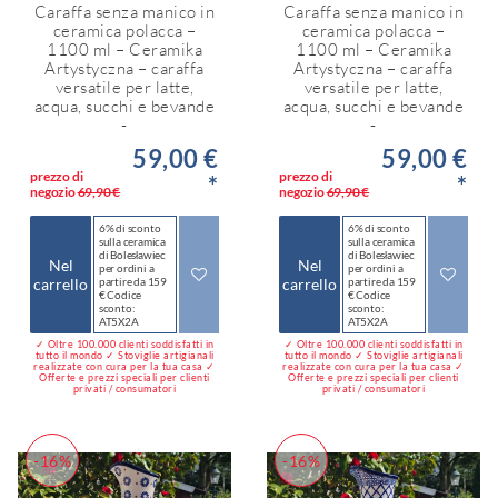
Caraffa senza manico in
Caraffa senza manico in
ceramica polacca –
ceramica polacca –
1100 ml – Ceramika
1100 ml – Ceramika
Artystyczna – caraffa
Artystyczna – caraffa
versatile per latte,
versatile per latte,
acqua, succhi e bevande
acqua, succhi e bevande
-
-
59,00 €
59,00 €
prezzo di
prezzo di
*
*
negozio
69,90 €
negozio
69,90 €
6% di sconto
6% di sconto
sulla ceramica
sulla ceramica
di Bolesławiec
di Bolesławiec
Nel
Nel
per ordini a
per ordini a
carrello
partire da 159
carrello
partire da 159
€ Codice
€ Codice
sconto:
sconto:
AT5X2A
AT5X2A
✓ Oltre 100.000 clienti soddisfatti in
✓ Oltre 100.000 clienti soddisfatti in
tutto il mondo ✓ Stoviglie artigianali
tutto il mondo ✓ Stoviglie artigianali
realizzate con cura per la tua casa ✓
realizzate con cura per la tua casa ✓
Offerte e prezzi speciali per clienti
Offerte e prezzi speciali per clienti
privati / consumatori
privati / consumatori
-16%
-16%