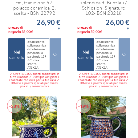
cm, tradizione 57,
splendida di Bunzlau /
polacco ceramica, 2.
Schlesien -Signature
scelta - BSN 22792
102- BSN 23218
26,90 €
26,00 €
prezzo di
prezzo di
*
*
negozio
35,00 €
negozio
52,00 €
6% di sconto
6% di sconto
sulla ceramica
sulla ceramica
di Bolesławiec
di Bolesławiec
Nel
Nel
per ordini a
per ordini a
carrello
partire da 159
carrello
partire da 159
€ Codice
€ Codice
sconto:
sconto:
AT5X2A
AT5X2A
✓ Oltre 100.000 clienti soddisfatti in
✓ Oltre 100.000 clienti soddisfatti in
tutto il mondo ✓ Stoviglie artigianali
tutto il mondo ✓ Stoviglie artigianali
realizzate con cura per la tua casa ✓
realizzate con cura per la tua casa ✓
Offerte e prezzi speciali per clienti
Offerte e prezzi speciali per clienti
privati / consumatori
privati / consumatori
-28%
-19%