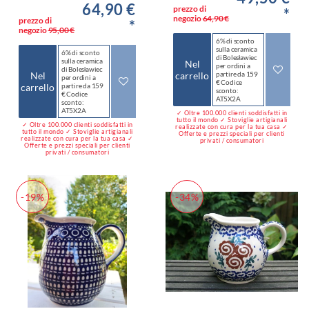
64,90 €
prezzo di
*
negozio
64,90 €
prezzo di
*
negozio
95,00 €
6% di sconto
sulla ceramica
6% di sconto
di Bolesławiec
sulla ceramica
Nel
per ordini a
di Bolesławiec
Nel
carrello
partire da 159
per ordini a
€ Codice
carrello
partire da 159
sconto:
€ Codice
AT5X2A
sconto:
AT5X2A
✓ Oltre 100.000 clienti soddisfatti in
tutto il mondo ✓ Stoviglie artigianali
✓ Oltre 100.000 clienti soddisfatti in
realizzate con cura per la tua casa ✓
tutto il mondo ✓ Stoviglie artigianali
Offerte e prezzi speciali per clienti
realizzate con cura per la tua casa ✓
privati / consumatori
Offerte e prezzi speciali per clienti
privati / consumatori
-19%
-34%