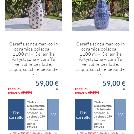
Caraffa senza manico in
Caraffa senza manico in
ceramica polacca –
ceramica polacca –
1100 ml – Ceramika
1100 ml – Ceramika
Artystyczna – caraffa
Artystyczna – caraffa
versatile per latte,
versatile per latte,
acqua, succhi e bevande
acqua, succhi e bevande
-
-
59,00 €
59,00 €
prezzo di
prezzo di
*
*
negozio
69,90 €
negozio
69,90 €
6% di sconto
6% di sconto
sulla ceramica
sulla ceramica
di Bolesławiec
di Bolesławiec
Nel
Nel
per ordini a
per ordini a
carrello
partire da 159
carrello
partire da 159
€ Codice
€ Codice
sconto:
sconto:
AT5X2A
AT5X2A
✓ Oltre 100.000 clienti soddisfatti in
✓ Oltre 100.000 clienti soddisfatti in