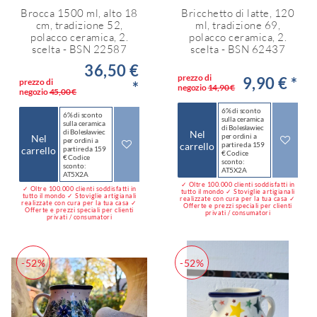
Brocca 1500 ml, alto 18
Bricchetto di latte, 120
cm, tradizione 52,
ml, tradizione 69,
polacco ceramica, 2.
polacco ceramica, 2.
scelta - BSN 22587
scelta - BSN 62437
36,50 €
prezzo di
9,90 € *
prezzo di
*
negozio
14,90 €
negozio
45,00 €
6% di sconto
6% di sconto
sulla ceramica
sulla ceramica
di Bolesławiec
di Bolesławiec
Nel
per ordini a
Nel
per ordini a
carrello
partire da 159
carrello
partire da 159
€ Codice
€ Codice
sconto:
sconto:
AT5X2A
AT5X2A
✓ Oltre 100.000 clienti soddisfatti in
✓ Oltre 100.000 clienti soddisfatti in
tutto il mondo ✓ Stoviglie artigianali
tutto il mondo ✓ Stoviglie artigianali
realizzate con cura per la tua casa ✓
realizzate con cura per la tua casa ✓
Offerte e prezzi speciali per clienti
Offerte e prezzi speciali per clienti
privati / consumatori
privati / consumatori
-52%
-52%