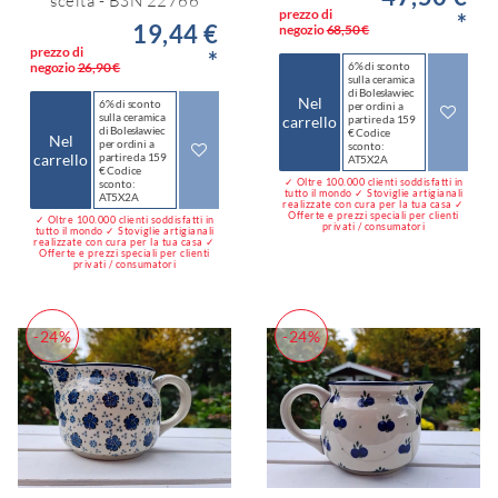
scelta - BSN 22766
prezzo di
*
19,44 €
negozio
68,50 €
prezzo di
*
negozio
26,90 €
6% di sconto
sulla ceramica
di Bolesławiec
Nel
6% di sconto
per ordini a
sulla ceramica
carrello
partire da 159
di Bolesławiec
€ Codice
Nel
per ordini a
sconto:
carrello
partire da 159
AT5X2A
€ Codice
✓ Oltre 100.000 clienti soddisfatti in
sconto:
tutto il mondo ✓ Stoviglie artigianali
AT5X2A
realizzate con cura per la tua casa ✓
Offerte e prezzi speciali per clienti
✓ Oltre 100.000 clienti soddisfatti in
privati / consumatori
tutto il mondo ✓ Stoviglie artigianali
realizzate con cura per la tua casa ✓
Offerte e prezzi speciali per clienti
privati / consumatori
-24%
-24%