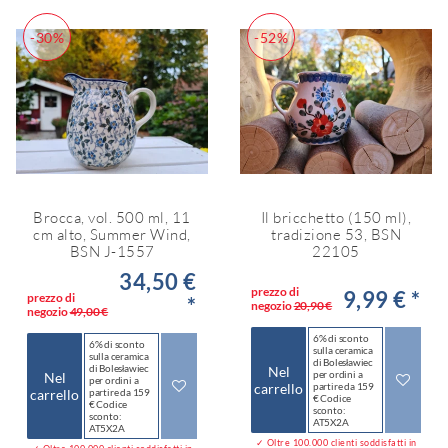
-30%
-52%
Brocca, vol. 500 ml, 11
Il bricchetto (150 ml),
cm alto, Summer Wind,
tradizione 53, BSN
BSN J-1557
22105
34,50 €
prezzo di
9,99 € *
prezzo di
*
negozio
20,90 €
negozio
49,00 €
6% di sconto
6% di sconto
sulla ceramica
sulla ceramica
di Bolesławiec
di Bolesławiec
Nel
per ordini a
Nel
per ordini a
carrello
partire da 159
carrello
partire da 159
€ Codice
€ Codice
sconto:
sconto:
AT5X2A
AT5X2A
✓ Oltre 100.000 clienti soddisfatti in