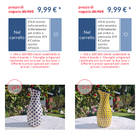
prezzo di
prezzo di
9,99 € *
9,99 € *
negozio
20,90 €
negozio
20,90 €
6% di sconto
6% di sconto
sulla ceramica
sulla ceramica
di Bolesławiec
di Bolesławiec
Nel
Nel
per ordini a
per ordini a
carrello
partire da 159
carrello
partire da 159
€ Codice
€ Codice
sconto:
sconto:
AT5X2A
AT5X2A
✓ Oltre 100.000 clienti soddisfatti in
✓ Oltre 100.000 clienti soddisfatti in
tutto il mondo ✓ Stoviglie artigianali
tutto il mondo ✓ Stoviglie artigianali
realizzate con cura per la tua casa ✓
realizzate con cura per la tua casa ✓
Offerte e prezzi speciali per clienti
Offerte e prezzi speciali per clienti
privati / consumatori
privati / consumatori
-16%
-16%