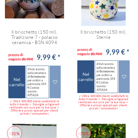
Il bricchetto (150 ml),
Il bricchetto (150 ml),
Tradizione 7 - polacco
Sterne
ceramica - BSN 4094
prezzo di
9,99 € *
negozio
20,90 €
prezzo di
9,99 € *
negozio
20,90 €
6% di sconto
sulla ceramica
6% di sconto
di Bolesławiec
sulla ceramica
Nel
per ordini a
di Bolesławiec
Nel
carrello
partire da 159
per ordini a
€ Codice
carrello
partire da 159
sconto:
€ Codice
AT5X2A
sconto:
AT5X2A
✓ Oltre 100.000 clienti soddisfatti in
tutto il mondo ✓ Stoviglie artigianali
✓ Oltre 100.000 clienti soddisfatti in
realizzate con cura per la tua casa ✓
tutto il mondo ✓ Stoviglie artigianali
Offerte e prezzi speciali per clienti
realizzate con cura per la tua casa ✓
privati / consumatori
Offerte e prezzi speciali per clienti
privati / consumatori
-31%
-31%