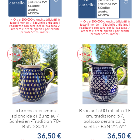
per ordini a
carrello
partire da 159
carrello
partire da 159
€ Codice
€ Codice
sconto:
sconto:
AT5X2A
AT5X2A
✓ Oltre 100.000 clienti soddisfatti in
✓ Oltre 100.000 clienti soddisfatti in
tutto il mondo ✓ Stoviglie artigianali
tutto il mondo ✓ Stoviglie artigianali
realizzate con cura per la tua casa ✓
realizzate con cura per la tua casa ✓
Offerte e prezzi speciali per clienti
Offerte e prezzi speciali per clienti
privati / consumatori
privati / consumatori
-19%
-19%
la brocca -ceramica
Brocca 1500 ml, alto 18
splendida di Bunzlau /
cm, tradizione 57,
Schlesien -Tradition 70-
polacco ceramica, 2.
BSN 23017
scelta - BSN 22592
36,50 €
36,50 €