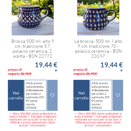
Brocca 500 ml, alto 9
La brocca, 500 ml, l`alto
cm, tradizione 57,
9 cm, tradizione 70 -
polacco ceramica, 2.
polacco ceramica - BSN
scelta - BSN 22772
23197
19,44 €
19,44 €
prezzo di
prezzo di
*
*
negozio
26,90 €
negozio
26,90 €
6% di sconto
6% di sconto
sulla ceramica
sulla ceramica
di Bolesławiec
di Bolesławiec
Nel
Nel
per ordini a
per ordini a
carrello
partire da 159
carrello
partire da 159
€ Codice
€ Codice
sconto:
sconto:
AT5X2A
AT5X2A
✓ Oltre 100.000 clienti soddisfatti in
✓ Oltre 100.000 clienti soddisfatti in
tutto il mondo ✓ Stoviglie artigianali
tutto il mondo ✓ Stoviglie artigianali
realizzate con cura per la tua casa ✓
realizzate con cura per la tua casa ✓
Offerte e prezzi speciali per clienti
Offerte e prezzi speciali per clienti
privati / consumatori
privati / consumatori