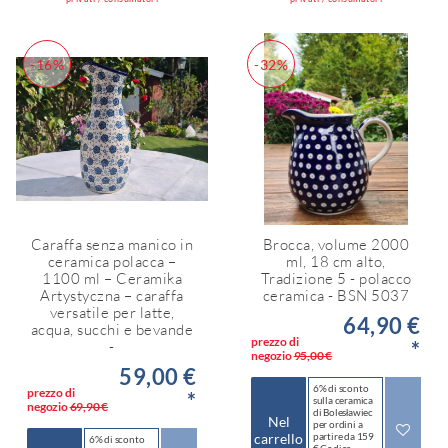
-16%
-32%
Caraffa senza manico in
Brocca, volume 2000
ceramica polacca –
ml, 18 cm alto,
1100 ml – Ceramika
Tradizione 5 - polacco
Artystyczna – caraffa
ceramica - BSN 5037
versatile per latte,
64,90 €
acqua, succhi e bevande
prezzo di
*
-
negozio
95,00 €
59,00 €
6% di sconto
prezzo di
*
sulla ceramica
negozio
69,90 €
di Bolesławiec
Nel
per ordini a
carrello
partire da 159
6% di sconto
€ Codice