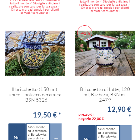
✓ Oltre 100.000 clienti soddisfatti in
tutto il mondo ✓ Stoviglie artigianali
tutto il mondo ✓ Stoviglie artigianali
realizzate con cura per la tua casa ✓
realizzate con cura per la tua casa ✓
Offerte e prezzi speciali per clienti
Offerte e prezzi speciali per clienti
privati / consumatori
privati / consumatori
-41%
Il bricchetto (150 ml),
Bricchetto di latte, 120
unico - polacco ceramica
ml, Barbara, BSN m-
- BSN 5326
2479
12,90 €
19,50 € *
prezzo di
*
negozio
22,00 €
6% di sconto
6% di sconto
sulla ceramica
sulla ceramica
di Bolesławiec
di Bolesławiec
Nel
per ordini a
Nel