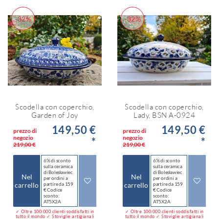
-32%
-32%
Scodella con coperchio,
Scodella con coperchio,
Garden of Joy
Lady, BSN A-0924
149,50 €
149,50 €
prezzo di
prezzo di
negozio
negozio
*
*
219,00 €
219,00 €
6% di sconto
6% di sconto
sulla ceramica
sulla ceramica
di Bolesławiec
di Bolesławiec
Nel
Nel
per ordini a
per ordini a
carrello
partire da 159
carrello
partire da 159
€ Codice
€ Codice
sconto:
sconto:
AT5X2A
AT5X2A
✓ Oltre 100.000 clienti soddisfatti in
✓ Oltre 100.000 clienti soddisfatti in
tutto il mondo ✓ Stoviglie artigianali
tutto il mondo ✓ Stoviglie artigianali