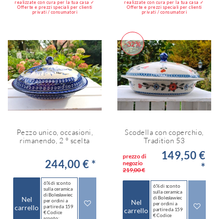
realizzate con cura per la tua casa ✓
realizzate con cura per la tua casa ✓
Offerte e prezzi speciali per clienti
Offerte e prezzi speciali per clienti
privati / consumatori
privati / consumatori
-32%
Pezzo unico, occasioni,
Scodella con coperchio,
rimanendo, 2 ° scelta
Tradition 53
149,50 €
prezzo di
244,00 € *
negozio
*
219,00 €
6% di sconto
6% di sconto
sulla ceramica
sulla ceramica
di Bolesławiec
di Bolesławiec
Nel
per ordini a
Nel
per ordini a
carrello
partire da 159
carrello
partire da 159
€ Codice
€ Codice
sconto: