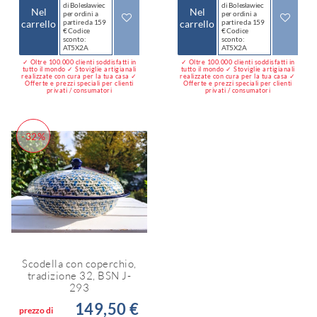
di Bolesławiec
di Bolesławiec
Nel
Nel
per ordini a
per ordini a
carrello
partire da 159
carrello
partire da 159
€ Codice
€ Codice
sconto:
sconto:
AT5X2A
AT5X2A
✓ Oltre 100.000 clienti soddisfatti in
✓ Oltre 100.000 clienti soddisfatti in
tutto il mondo ✓ Stoviglie artigianali
tutto il mondo ✓ Stoviglie artigianali
realizzate con cura per la tua casa ✓
realizzate con cura per la tua casa ✓
Offerte e prezzi speciali per clienti
Offerte e prezzi speciali per clienti
privati / consumatori
privati / consumatori
-32%
Scodella con coperchio,
tradizione 32, BSN J-
293
149,50 €
prezzo di