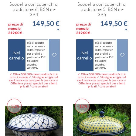
Scodella con coperchio,
Scodella con coperchio,
tradizione 6, BSN m-
tradizione 5, BSN m-
394
395
149,50 €
149,50 €
prezzo di
prezzo di
negozio
negozio
*
*
219,00 €
219,00 €
6% di sconto
6% di sconto
sulla ceramica
sulla ceramica
di Bolesławiec
di Bolesławiec
Nel
Nel
per ordini a
per ordini a
carrello
partire da 159
carrello
partire da 159
€ Codice
€ Codice
sconto:
sconto:
AT5X2A
AT5X2A
✓ Oltre 100.000 clienti soddisfatti in
✓ Oltre 100.000 clienti soddisfatti in
tutto il mondo ✓ Stoviglie artigianali
tutto il mondo ✓ Stoviglie artigianali
realizzate con cura per la tua casa ✓
realizzate con cura per la tua casa ✓
Offerte e prezzi speciali per clienti
Offerte e prezzi speciali per clienti
privati / consumatori
privati / consumatori
-32%
-12%