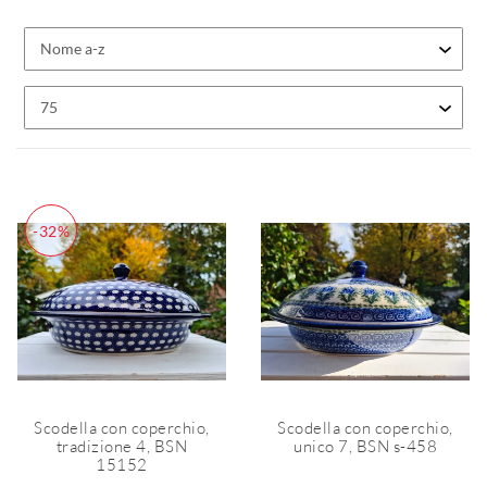
-32%
Scodella con coperchio,
Scodella con coperchio,
tradizione 4, BSN
unico 7, BSN s-458
15152