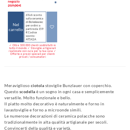
negozio
*
219,00 €
6% di sconto
sulla ceramica
di Bolesławiec
Nel
per ordini a
carrello
partire da 159
€ Codice
sconto:
AT5X2A
✓ Oltre 100.000 clienti soddisfatti in
tutto il mondo ✓ Stoviglie artigianali
realizzate con cura per la tua casa ✓
Offerte e prezzi speciali per clienti
privati / consumatori
Meraviglioso
ciotola
stoviglie Bunzlauer con coperchio.
Questo
scodella
è un sogno in ogni casa e semplicemente
versatile. Molto funzionale e bello.
Il piatto molto decorativo è naturalmente e forno in
lavastoviglie e forno a microonde simili.
Le numerose decorazioni di ceramica polacche sono
tradizionalmente in alta qualità artigianale per secoli.
Convincerti della qualità e varietà.