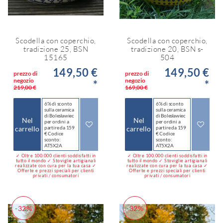
Scodella con coperchio,
Scodella con coperchio,
tradizione 25, BSN
tradizione 20, BSN s-
15165
504
149,50 €
149,50 €
prezzo di
prezzo di
negozio
negozio
*
*
219,00 €
169,00 €
6% di sconto
6% di sconto
sulla ceramica
sulla ceramica
di Bolesławiec
di Bolesławiec
Nel
Nel
per ordini a
per ordini a
carrello
partire da 159
carrello
partire da 159
€ Codice
€ Codice
sconto:
sconto:
AT5X2A
AT5X2A
✓ Oltre 100.000 clienti soddisfatti in
✓ Oltre 100.000 clienti soddisfatti in
tutto il mondo ✓ Stoviglie artigianali
tutto il mondo ✓ Stoviglie artigianali
realizzate con cura per la tua casa ✓
realizzate con cura per la tua casa ✓
Offerte e prezzi speciali per clienti
Offerte e prezzi speciali per clienti
privati / consumatori
privati / consumatori
-32%
-32%