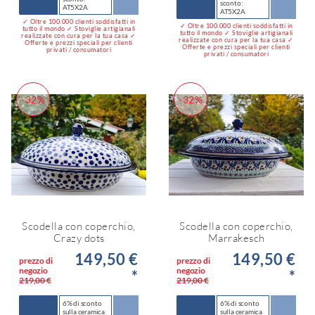
sconto:
AT5X2A
AT5X2A
✓ Oltre 100.000 clienti soddisfatti in
✓ Oltre 100.000 clienti soddisfatti in
tutto il mondo ✓ Stoviglie artigianali
tutto il mondo ✓ Stoviglie artigianali
realizzate con cura per la tua casa ✓
realizzate con cura per la tua casa ✓
Offerte e prezzi speciali per clienti
Offerte e prezzi speciali per clienti
privati / consumatori
privati / consumatori
-32%
-32%
Scodella con coperchio,
Scodella con coperchio,
Crazy dots
Marrakesch
149,50 €
149,50 €
prezzo di
prezzo di
negozio
negozio
*
*
219,00 €
219,00 €
6% di sconto
6% di sconto
sulla ceramica
sulla ceramica