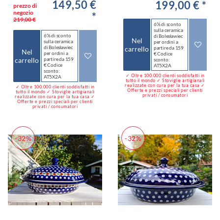
149,50 €
199,00 € *
prezzo di
negozio
*
219,00 €
6% di sconto
sulla ceramica
6% di sconto
di Bolesławiec
Nel
sulla ceramica
per ordini a
di Bolesławiec
carrello
partire da 159
Nel
per ordini a
€ Codice
carrello
partire da 159
sconto:
€ Codice
AT5X2A
sconto:
✓ Oltre 100.000 clienti soddisfatti in
AT5X2A
tutto il mondo ✓ Stoviglie artigianali
realizzate con cura per la tua casa ✓
✓ Oltre 100.000 clienti soddisfatti in
Offerte e prezzi speciali per clienti
tutto il mondo ✓ Stoviglie artigianali
privati / consumatori
realizzate con cura per la tua casa ✓
Offerte e prezzi speciali per clienti
privati / consumatori
-32%
-32%