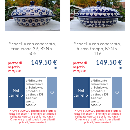
Scodella con coperchio,
Scodella con coperchio,
tradizione 39, BSN s-
ti amo troppo, BSN s-
505
416
149,50 €
149,50 €
prezzo di
prezzo di
negozio
negozio
*
*
219,00 €
219,00 €
6% di sconto
6% di sconto
sulla ceramica
sulla ceramica
di Bolesławiec
di Bolesławiec
Nel
Nel
per ordini a
per ordini a
carrello
partire da 159
carrello
partire da 159
€ Codice
€ Codice
sconto:
sconto:
AT5X2A
AT5X2A
✓ Oltre 100.000 clienti soddisfatti in
✓ Oltre 100.000 clienti soddisfatti in
tutto il mondo ✓ Stoviglie artigianali
tutto il mondo ✓ Stoviglie artigianali
realizzate con cura per la tua casa ✓
realizzate con cura per la tua casa ✓
Offerte e prezzi speciali per clienti
Offerte e prezzi speciali per clienti
privati / consumatori
privati / consumatori